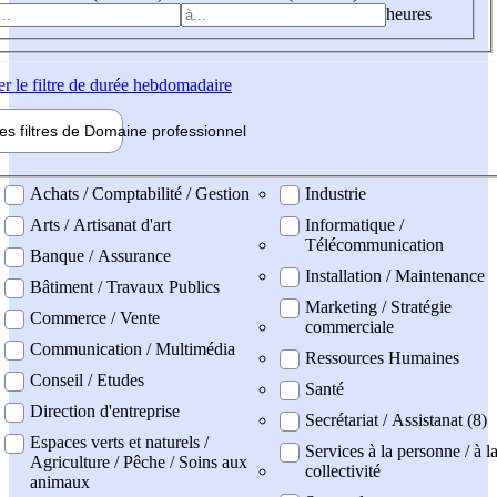
heures
er
le filtre de durée hebdomadaire
les filtres de
Domaine pro
fessionnel
ne professionel
Achats / Comptabilité / Gestion
Industrie
Arts / Artisanat d'art
Informatique /
Télécommunication
Banque / Assurance
Installation / Maintenance
Bâtiment / Travaux Publics
Marketing / Stratégie
Commerce / Vente
commerciale
Communication / Multimédia
Ressources Humaines
Conseil / Etudes
Santé
Direction d'entreprise
Secrétariat / Assistanat (8)
Espaces verts et naturels /
Services à la personne / à l
Agriculture / Pêche / Soins aux
collectivité
animaux