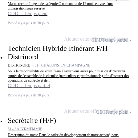
Marne recrute 1 agent de catégorie C par contrat de 12 mois en vue d'une
titularisation sous réserve...
CDD - Temps plein
Publié il y a plus de 30 jours
Ajouter cette offre à ma sélection
CDD
Temps partiel
Technicien Hybride Itinérant F/H -
Distrinord
DISTRINORD -
51 - CHÂLONS-EN-CHAMPAGNE
Sous la responsabilité de votre Team Leader vous aurez pour mission d'intervenir
auprès de l'ensemble de la clientèle (particuliers et professionnels) afin d'assurer des
opérations de contrôle et de...
CDD - Temps partiel
Publié il y a plus de 30 jours
Ajouter cette offre à ma sélection
CDI
Temps plein
Secrétaire (H/F)
51 - SAINT-MEMMIE
Description du poste Dans le cadre du développement de notre activité, nous