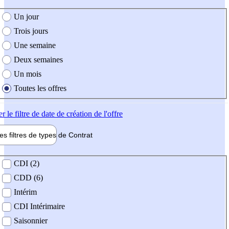
e création de l'offre
Un jour
Trois jours
Une semaine
Deux semaines
Un mois
Toutes les offres
er
le filtre de date de création de l'offre
les filtres de types de
Contrat
de contrat
CDI (2)
CDD (6)
Intérim
CDI Intérimaire
Saisonnier