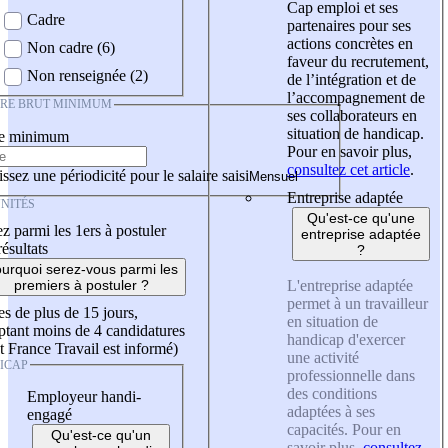
Cap emploi et ses
Cadre
partenaires pour ses
actions concrètes en
Non cadre (6)
faveur du recrutement,
Non renseignée (2)
de l’intégration et de
l’accompagnement de
IRE BRUT MINIMUM
ses collaborateurs en
situation de handicap.
re minimum
Pour en savoir plus,
consultez cet article
.
ssez une périodicité pour le salaire saisi
Entreprise adaptée
NITÉS
Qu'est-ce qu'une
z parmi les 1ers à postuler
entreprise adaptée
résultats
?
urquoi serez-vous parmi les
L'entreprise adaptée
premiers à postuler ?
permet à un travailleur
es de plus de 15 jours,
en situation de
tant moins de 4 candidatures
handicap d'exercer
t France Travail est informé)
une activité
ICAP
professionnelle dans
des conditions
Employeur handi-
adaptées à ses
engagé
capacités. Pour en
Qu'est-ce qu'un
savoir plus,
consultez