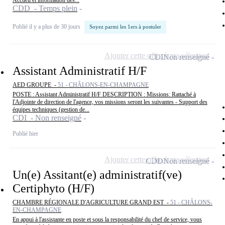
Accueil et information des...
CDD - Temps plein
Publié il y a plus de 30 jours
Soyez parmi les 1ers à postuler
Ajouter cette offre à ma sélection
CDI
Non renseigné
Assistant Administratif H/F
AED GROUPE -
51 - CHÂLONS-EN-CHAMPAGNE
POSTE : Assistant Administratif H/F DESCRIPTION : Missions: Rattaché à
l'Adjointe de direction de l'agence, vos missions seront les suivantes - Support des
équipes techniques (gestion de...
CDI - Non renseigné
Publié hier
Ajouter cette offre à ma sélection
CDD
Non renseigné
Un(e) Assitant(e) administratif(ve)
Certiphyto (H/F)
CHAMBRE RÉGIONALE D'AGRICULTURE GRAND EST -
51 - CHÂLONS-
EN-CHAMPAGNE
En appui à l'assistante en poste et sous la responsabilité du chef de service, vous