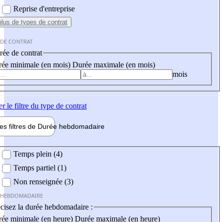
Reprise d'entreprise
plus
de types de contrat
 DE CONTRAT
ée de contrat
ée minimale (en mois)
Durée maximale (en mois)
mois
er
le filtre du type de contrat
les filtres de
Durée hebdo
madaire
 hebdomadaire
Temps plein (4)
Temps partiel (1)
Non renseignée (3)
 HEBDOMADAIRE
cisez la durée hebdomadaire :
ée minimale (en heure)
Durée maximale (en heure)