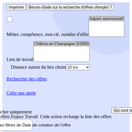
Imprimer
Besoin d'aide sur la recherche d'offres d'emploi ?
Métier, compétence, mot-clé, numéro d'offre
Lieu de travail
Distance autour du lieu choisi
Rechercher
des offres
Créer une alerte
Qui sont n
icher uniquement
 offres France Travail
Cette action recharge la liste des offres
les filtres de
Date de création
de l'offre