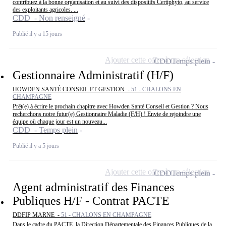
contribuez à la bonne organisation et au suivi des dispositifs Certiphyto, au service
des exploitants agricoles. ...
CDD - Non renseigné
Publié il y a 15 jours
Ajouter cette offre à ma sélection
CDD
Temps plein
Gestionnaire Administratif (H/F)
HOWDEN SANTÉ CONSEIL ET GESTION -
51 - CHALONS EN
CHAMPAGNE
Prêt(e) à écrire le prochain chapitre avec Howden Santé Conseil et Gestion ? Nous
recherchons notre futur(e) Gestionnaire Maladie (F/H) ! Envie de rejoindre une
équipe où chaque jour est un nouveau...
CDD - Temps plein
Publié il y a 5 jours
Ajouter cette offre à ma sélection
CDD
Temps plein
Agent administratif des Finances
Publiques H/F - Contrat PACTE
DDFIP MARNE -
51 - CHALONS EN CHAMPAGNE
Dans le cadre du PACTE, la Direction Départementale des Finances Publiques de la