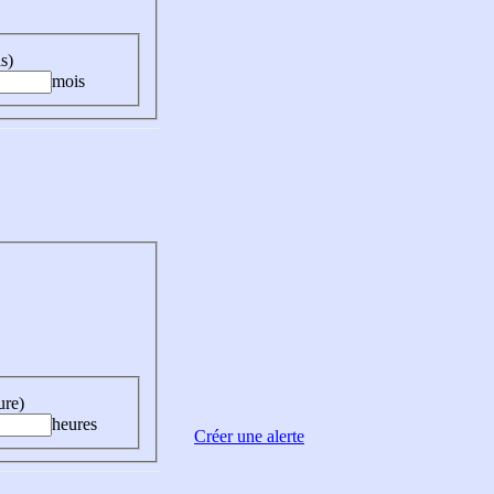
s)
mois
ure)
heures
Créer une alerte