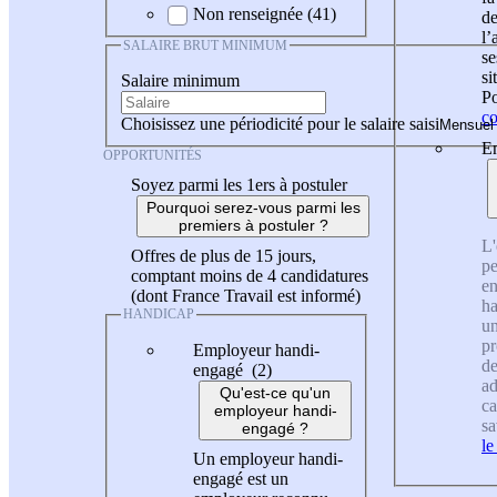
Non renseignée (41)
de
l
SALAIRE BRUT MINIMUM
se
si
Salaire minimum
Po
co
Choisissez une périodicité pour le salaire saisi
En
OPPORTUNITÉS
Soyez parmi les 1ers à postuler
Pourquoi serez-vous parmi les
premiers à postuler ?
L'
Offres de plus de 15 jours,
pe
comptant moins de 4 candidatures
en
(dont France Travail est informé)
ha
HANDICAP
un
pr
Employeur handi-
de
engagé (2)
ad
Qu'est-ce qu'un
ca
employeur handi-
sa
engagé ?
le
Un employeur handi-
engagé est un