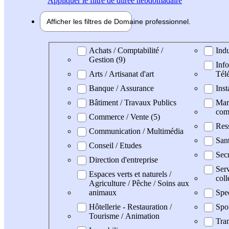
Appliquer
le filtre de durée hebdomadaire
Afficher les filtres de
Domaine pro
fessionnel
Domaine professionel
Achats / Comptabilité /
Indu
Gestion (9)
Info
Arts / Artisanat d'art
Tél
Banque / Assurance
Inst
Bâtiment / Travaux Publics
Mark
com
Commerce / Vente (5)
Res
Communication / Multimédia
San
Conseil / Etudes
Secr
Direction d'entreprise
Serv
Espaces verts et naturels /
coll
Agriculture / Pêche / Soins aux
animaux
Spe
Hôtellerie - Restauration /
Spo
Tourisme / Animation
Tran