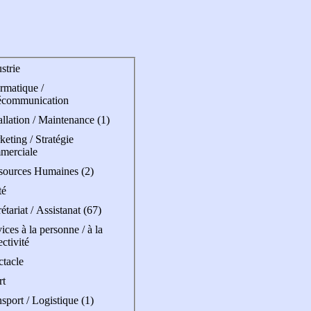
strie
rmatique /
écommunication
allation / Maintenance (1)
eting / Stratégie
merciale
sources Humaines (2)
té
étariat / Assistanat (67)
ices à la personne / à la
ectivité
ctacle
rt
sport / Logistique (1)