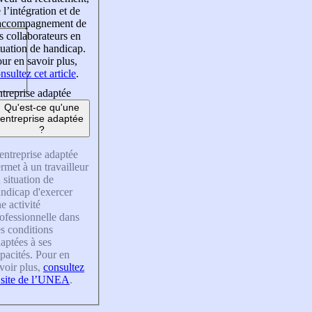
 l’intégration et de
’accompagnement de
s collaborateurs en
tuation de handicap.
ur en savoir plus,
nsultez cet article
.
treprise adaptée
Qu'est-ce qu'une
entreprise adaptée
?
entreprise adaptée
rmet à un travailleur
 situation de
ndicap d'exercer
e activité
ofessionnelle dans
s conditions
aptées à ses
pacités. Pour en
voir plus,
consultez
 site de l’UNEA
.