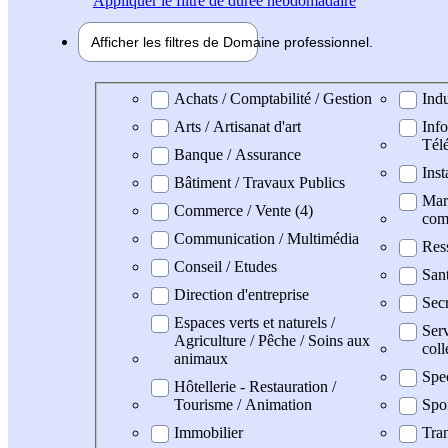
Appliquer
le filtre de durée hebdomadaire
Afficher les filtres de
Domaine pro
fessionnel
Domaine professionel
Achats / Comptabilité / Gestion
Indu
Arts / Artisanat d'art
Info
Tél
Banque / Assurance
Inst
Bâtiment / Travaux Publics
Mark
Commerce / Vente (4)
com
Communication / Multimédia
Res
Conseil / Etudes
San
Direction d'entreprise
Secr
Espaces verts et naturels /
Serv
Agriculture / Pêche / Soins aux
coll
animaux
Spe
Hôtellerie - Restauration /
Tourisme / Animation
Spo
Immobilier
Tran