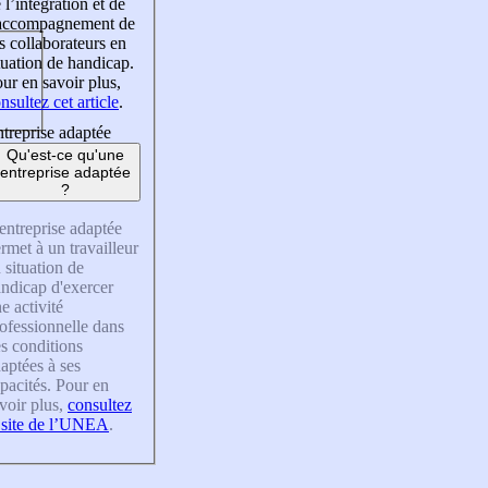
 l’intégration et de
’accompagnement de
s collaborateurs en
tuation de handicap.
ur en savoir plus,
nsultez cet article
.
treprise adaptée
Qu'est-ce qu'une
entreprise adaptée
?
entreprise adaptée
rmet à un travailleur
 situation de
ndicap d'exercer
e activité
ofessionnelle dans
s conditions
aptées à ses
pacités. Pour en
voir plus,
consultez
 site de l’UNEA
.