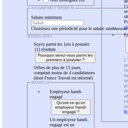
de
l
SALAIRE BRUT MINIMUM
se
si
Salaire minimum
Po
co
Choisissez une périodicité pour le salaire saisi
En
OPPORTUNITÉS
Soyez parmi les 1ers à postuler
(1)
résultats
Pourquoi serez-vous parmi les
L'
premiers à postuler ?
pe
Offres de plus de 15 jours,
en
comptant moins de 4 candidatures
ha
(dont France Travail est informé)
un
HANDICAP
pr
de
Employeur handi-
ad
engagé
ca
Qu'est-ce qu'un
sa
employeur handi-
le
engagé ?
Un employeur handi-
engagé est un