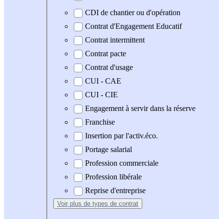
CDI de chantier ou d'opération
Contrat d'Engagement Educatif
Contrat intermittent
Contrat pacte
Contrat d'usage
CUI - CAE
CUI - CIE
Engagement à servir dans la réserve
Franchise
Insertion par l'activ.éco.
Portage salarial
Profession commerciale
Profession libérale
Reprise d'entreprise
Voir plus
de types de contrat