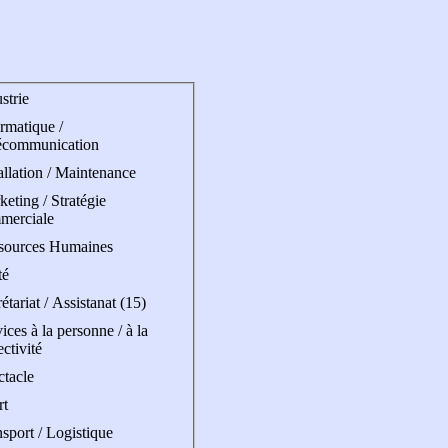
strie
rmatique /
écommunication
allation / Maintenance
eting / Stratégie
merciale
sources Humaines
té
étariat / Assistanat (15)
ices à la personne / à la
ectivité
ctacle
rt
sport / Logistique