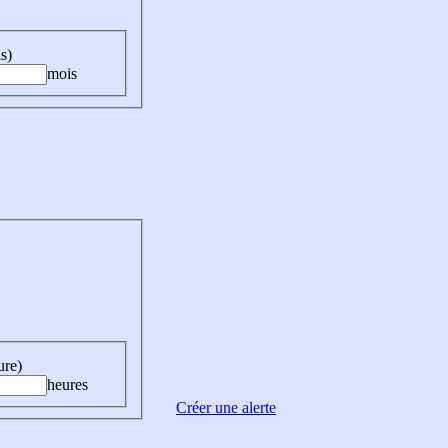
s)
mois
ure)
heures
Créer une alerte