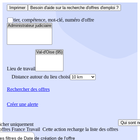
Imprimer
Besoin d'aide sur la recherche d'offres d'emploi ?
Métier, compétence, mot-clé, numéro d'offre
Lieu de travail
Distance autour du lieu choisi
Rechercher
des offres
Créer une alerte
Qui sont n
icher uniquement
 offres France Travail
Cette action recharge la liste des offres
les filtres de
Date de création
de l'offre