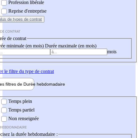
Profession libérale
Reprise d'entreprise
plus
de types de contrat
 DE CONTRAT
ée de contrat
ée minimale (en mois)
Durée maximale (en mois)
mois
er
le filtre du type de contrat
les filtres de
Durée hebdo
madaire
 hebdomadaire
Temps plein
Temps partiel
Non renseignée
 HEBDOMADAIRE
cisez la durée hebdomadaire :