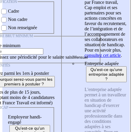
IFICATION
par France travail,
Cap emploi et ses
Cadre
partenaires pour ses
actions concrètes en
Non cadre
faveur du recrutement,
Non renseignée
de l’intégration et de
l’accompagnement de
IRE BRUT MINIMUM
ses collaborateurs en
situation de handicap.
re minimum
Pour en savoir plus,
consultez cet article
.
ssez une périodicité pour le salaire saisi
Entreprise adaptée
NITÉS
Qu'est-ce qu'une
z parmi les 1ers à postuler
entreprise adaptée
?
urquoi serez-vous parmi les
premiers à postuler ?
L'entreprise adaptée
es de plus de 15 jours,
permet à un travailleur
tant moins de 4 candidatures
en situation de
t France Travail est informé)
handicap d'exercer
ICAP
une activité
professionnelle dans
Employeur handi-
des conditions
engagé
adaptées à ses
Qu'est-ce qu'un
capacités. Pour en