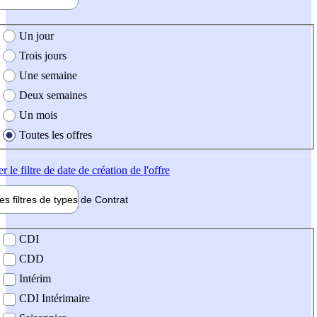
e création de l'offre
Un jour
Trois jours
Une semaine
Deux semaines
Un mois
Toutes les offres
er
le filtre de date de création de l'offre
les filtres de types de
Contrat
de contrat
CDI
CDD
Intérim
CDI Intérimaire