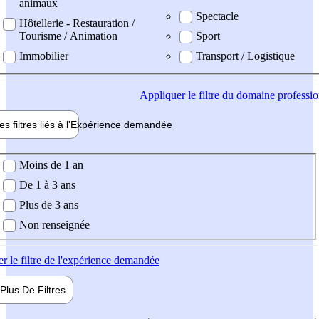
animaux
Spectacle
Hôtellerie - Restauration /
Tourisme / Animation
Sport
Immobilier
Transport / Logistique
Appliquer
le filtre du domaine professi
es filtres liés à l'
Expérience
demandée
ience demandée
Moins de 1 an
De 1 à 3 ans
Plus de 3 ans
Non renseignée
er
le filtre de l'expérience demandée
Plus De
Filtres