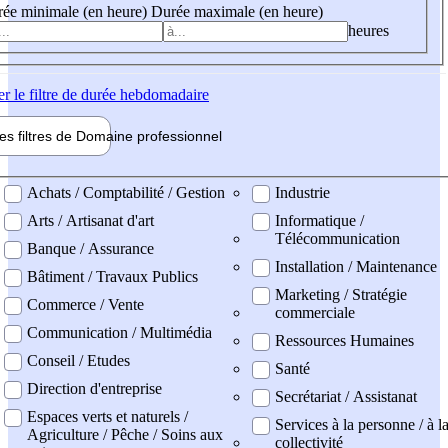
ée minimale (en heure)
Durée maximale (en heure)
heures
er
le filtre de durée hebdomadaire
les filtres de
Domaine pro
fessionnel
ne professionel
Achats / Comptabilité / Gestion
Industrie
Arts / Artisanat d'art
Informatique /
Télécommunication
Banque / Assurance
Installation / Maintenance
Bâtiment / Travaux Publics
Marketing / Stratégie
Commerce / Vente
commerciale
Communication / Multimédia
Ressources Humaines
Conseil / Etudes
Santé
Direction d'entreprise
Secrétariat / Assistanat
Espaces verts et naturels /
Services à la personne / à l
Agriculture / Pêche / Soins aux
collectivité