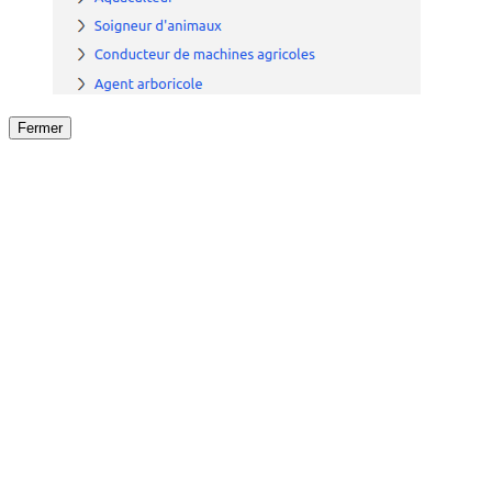
Fermer
Fermer
le détail de l'offre
/
Offre
sur
Offre précéden