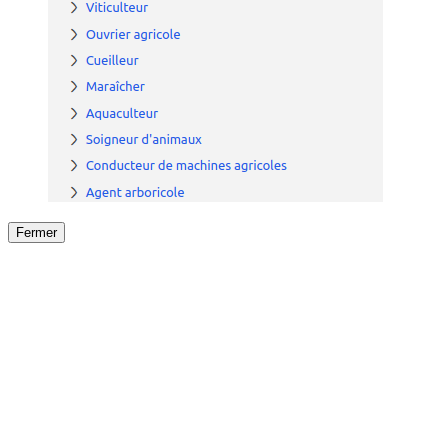
Fermer
Fermer
le détail de l'offre
/
Offre
sur
Offre précéden