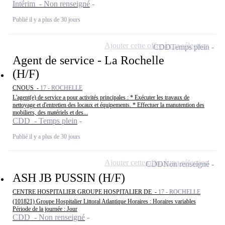
Intérim - Non renseigné
Publié il y a plus de 30 jours
Ajouter cette offre à ma sélection
CDD
Temps plein
Agent de service - La Rochelle
(H/F)
CNOUS -
17 - ROCHELLE
L'agent(e) de service a pour activités principales : * Exécuter les travaux de
nettoyage et d'entretien des locaux et équipements. * Effectuer la manutention des
mobiliers, des matériels et des...
CDD - Temps plein
Publié il y a plus de 30 jours
Ajouter cette offre à ma sélection
CDD
Non renseigné
ASH JB PUSSIN (H/F)
CENTRE HOSPITALIER GROUPE HOSPITALIER DE -
17 - ROCHELLE
(101821) Groupe Hospitalier Littoral Atlantique Horaires : Horaires variables
Période de la journée : Jour
CDD - Non renseigné