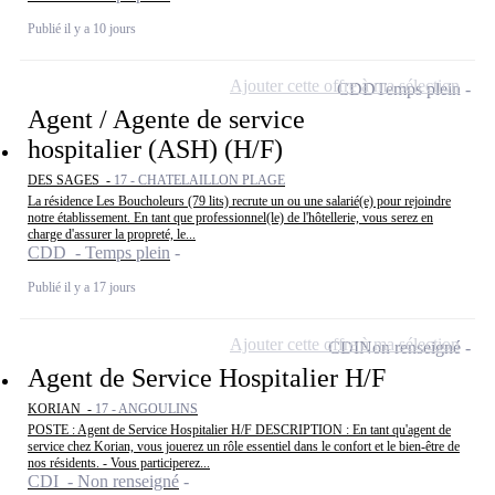
Publié il y a 10 jours
Ajouter cette offre à ma sélection
CDD
Temps plein
Agent / Agente de service
hospitalier (ASH) (H/F)
DES SAGES -
17 - CHATELAILLON PLAGE
La résidence Les Boucholeurs (79 lits) recrute un ou une salarié(e) pour rejoindre
notre établissement. En tant que professionnel(le) de l'hôtellerie, vous serez en
charge d'assurer la propreté, le...
CDD - Temps plein
Publié il y a 17 jours
Ajouter cette offre à ma sélection
CDI
Non renseigné
Agent de Service Hospitalier H/F
KORIAN -
17 - ANGOULINS
POSTE : Agent de Service Hospitalier H/F DESCRIPTION : En tant qu'agent de
service chez Korian, vous jouerez un rôle essentiel dans le confort et le bien-être de
nos résidents. - Vous participerez...
CDI - Non renseigné