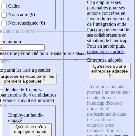
Cap emploi et ses
Cadre
partenaires pour ses
actions concrètes en
Non cadre (9)
faveur du recrutement,
Non renseignée (6)
de l’intégration et de
l’accompagnement de
IRE BRUT MINIMUM
ses collaborateurs en
situation de handicap.
re minimum
Pour en savoir plus,
consultez cet article
.
ssez une périodicité pour le salaire saisi
Entreprise adaptée
NITÉS
Qu'est-ce qu'une
z parmi les 1ers à postuler
entreprise adaptée
?
urquoi serez-vous parmi les
premiers à postuler ?
L'entreprise adaptée
es de plus de 15 jours,
permet à un travailleur
tant moins de 4 candidatures
en situation de
t France Travail est informé)
handicap d'exercer
ICAP
une activité
professionnelle dans
Employeur handi-
des conditions
engagé
adaptées à ses
Qu'est-ce qu'un
capacités. Pour en
employeur handi-
savoir plus,
consultez