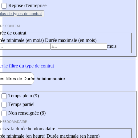
Reprise d'entreprise
plus
de types de contrat
 DE CONTRAT
ée de contrat
ée minimale (en mois)
Durée maximale (en mois)
mois
er
le filtre du type de contrat
les filtres de
Durée hebdo
madaire
 hebdomadaire
Temps plein (9)
Temps partiel
Non renseignée (6)
 HEBDOMADAIRE
cisez la durée hebdomadaire :
ée minimale (en heure)
Durée maximale (en heure)