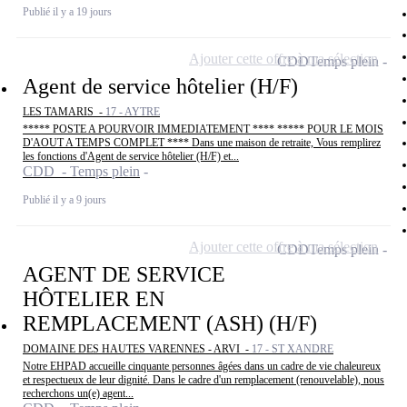
Publié il y a 19 jours
Ajouter cette offre à ma sélection
CDD
Temps plein
Agent de service hôtelier (H/F)
LES TAMARIS -
17 - AYTRE
***** POSTE A POURVOIR IMMEDIATEMENT **** ***** POUR LE MOIS
D'AOUT A TEMPS COMPLET **** Dans une maison de retraite, Vous remplirez
les fonctions d'Agent de service hôtelier (H/F) et...
CDD - Temps plein
Publié il y a 9 jours
Ajouter cette offre à ma sélection
CDD
Temps plein
AGENT DE SERVICE
HÔTELIER EN
REMPLACEMENT (ASH) (H/F)
DOMAINE DES HAUTES VARENNES - ARVI -
17 - ST XANDRE
Notre EHPAD accueille cinquante personnes âgées dans un cadre de vie chaleureux
et respectueux de leur dignité. Dans le cadre d'un remplacement (renouvelable), nous
recherchons un(e) agent...