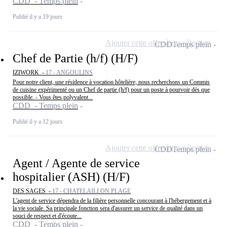
CDD - Temps plein
Publié il y a 19 jours
Ajouter cette offre à ma sélection
CDD
Temps plein
Chef de Partie (h/f) (H/F)
IZIWORK -
17 - ANGOULINS
Pour notre client, une résidence à vocation hôtelière, nous recherchons un Commis
de cuisine expérimenté ou un Chef de partie (h/f) pour un poste à pourvoir dès que
possible. - Vous êtes polyvalent...
CDD - Temps plein
Publié il y a 12 jours
Ajouter cette offre à ma sélection
CDD
Temps plein
Agent / Agente de service
hospitalier (ASH) (H/F)
DES SAGES -
17 - CHATELAILLON PLAGE
L'agent de service dépendra de la filière personnelle concourant à l'hébergement et à
la vie sociale. Sa principale fonction sera d'assurer un service de qualité dans un
souci de respect et d'écoute...
CDD - Temps plein