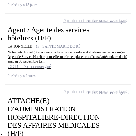
Publié il y a 15 jours
Ajouter cette offre à ma sélection
CDD
Non renseigné
Agent / Agente des services
hôteliers (H/F)
LA TONNELLE -
17 - SAINTE-MARIE-DE-RÉ
Notre petit Ehpad (35 résidents) à l'ambiance familiale et chaleureuse recrute un(e)
Agent de Service Hotelier pour effectuer le remplacement d'un salarié titulaire du 19
août au 30 septembre Le...
CDD - Non renseigné
Publié il y a 2 jours
Ajouter cette offre à ma sélection
CDD
Non renseigné
ATTACHE(E)
D'ADMINISTRATION
HOSPITALIERE-DIRECTION
DES AFFAIRES MEDICALES
(H/F)