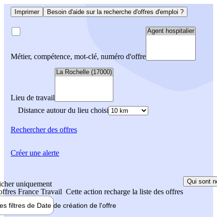
Imprimer
Besoin d'aide sur la recherche d'offres d'emploi ?
Métier, compétence, mot-clé, numéro d'offre
Lieu de travail
Distance autour du lieu choisi
Rechercher
des offres
Créer une alerte
Qui sont n
icher uniquement
 offres France Travail
Cette action recharge la liste des offres
les filtres de
Date de création
de l'offre