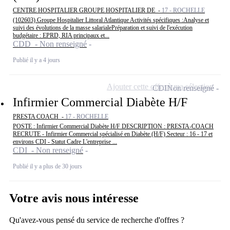
CENTRE HOSPITALIER GROUPE HOSPITALIER DE -
17 - ROCHELLE
(102603) Groupe Hospitalier Littoral Atlantique Activités spécifiques :Analyse et
suivi des évolutions de la masse salarialePréparation et suivi de l'exécution
budgétaire : EPRD, RIA principaux et...
CDD - Non renseigné
Publié il y a 4 jours
Ajouter cette offre à ma sélection
CDI
Non renseigné
Infirmier Commercial Diabète H/F
PRESTA COACH -
17 - ROCHELLE
POSTE : Infirmier Commercial Diabète H/F DESCRIPTION : PRESTA-COACH
RECRUTE - Infirmier Commercial spécialisé en Diabète (H/F) Secteur : 16 - 17 et
environs CDI - Statut Cadre L'entreprise ...
CDI - Non renseigné
Publié il y a plus de 30 jours
Votre avis nous intéresse
Qu'avez-vous pensé du service de recherche d'offres ?