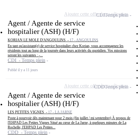
Ajouter cette offre à ma sélection
CDI
Temps plein
Agent / Agente de service
hospitalier (ASH) (H/F)
KORIAN LE MOLE D'ANGOULINS -
17 - ANGOULINS
En tant qu'assistant(e) de service hospitalier chez Korian, vous accompagnez les
résidents tout au long de la journée dans leurs activités du quotidien. Vos missions
seront les suivantes : -...
CDI - Temps plein
Publié il y a 11 jours
Ajouter cette offre à ma sélection
CDD
Temps plein
Agent / Agente de service
hospitalier (ASH) (H/F)
LES PETITES VIGNES -
17 - LA JARNE
Poste à pourvoir dès maintenant pour 2 mois (fin juillet / mi septembre) À propos de
l'EHPAD Les Petites Vignes Situé au cœur de La Jarne, à quelques minutes de La
Rochelle, l'EHPAD Les Petites...
CDD - Temps plein