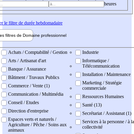
heures
er
le filtre de durée hebdomadaire
les filtres de
Domaine pro
fessionnel
ne professionel
Achats / Comptabilité / Gestion
Industrie
Arts / Artisanat d'art
Informatique /
Télécommunication
Banque / Assurance
Installation / Maintenance
Bâtiment / Travaux Publics
Marketing / Stratégie
Commerce / Vente (1)
commerciale
Communication / Multimédia
Ressources Humaines
Conseil / Etudes
Santé (13)
Direction d'entreprise
Secrétariat / Assistanat (1)
Espaces verts et naturels /
Services à la personne / à l
Agriculture / Pêche / Soins aux
collectivité
animaux