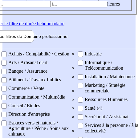
heures
er
le filtre de durée hebdomadaire
les filtres de
Domaine pro
fessionnel
ne professionel
Achats / Comptabilité / Gestion
Industrie
Arts / Artisanat d'art
Informatique /
Télécommunication
Banque / Assurance
Installation / Maintenance
Bâtiment / Travaux Publics
Marketing / Stratégie
Commerce / Vente
commerciale
Communication / Multimédia
Ressources Humaines
Conseil / Etudes
Santé (4)
Direction d'entreprise
Secrétariat / Assistanat
Espaces verts et naturels /
Services à la personne / à l
Agriculture / Pêche / Soins aux
collectivité
animaux