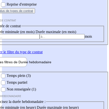
Reprise d'entreprise
plus
de types de contrat
 DE CONTRAT
ée de contrat
ée minimale (en mois)
Durée maximale (en mois)
mois
er
le filtre du type de contrat
les filtres de
Durée hebdo
madaire
 hebdomadaire
Temps plein (3)
Temps partiel
Non renseignée (1)
 HEBDOMADAIRE
cisez la durée hebdomadaire :
ée minimale (en heure)
Durée maximale (en heure)