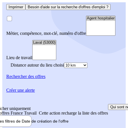
Imprimer
Besoin d'aide sur la recherche d'offres d'emploi ?
Métier, compétence, mot-clé, numéro d'offre
Lieu de travail
Distance autour du lieu choisi
Rechercher
des offres
Créer une alerte
Qui sont n
icher uniquement
 offres France Travail
Cette action recharge la liste des offres
les filtres de
Date de création
de l'offre