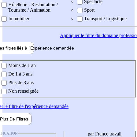
Spectacle
Hôtellerie - Restauration /
Tourisme / Animation
Sport
Immobilier
Transport / Logistique
Appliquer
le filtre du domaine professi
es filtres liés à l'
Expérience
demandée
ience demandée
Moins de 1 an
De 1 à 3 ans
Plus de 3 ans
Non renseignée
er
le filtre de l'expérience demandée
Plus De
Filtres
IFICATION
par France travail,