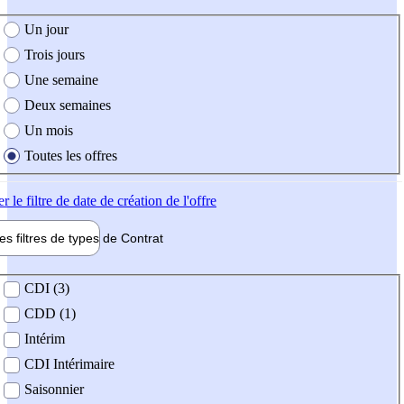
e création de l'offre
Un jour
Trois jours
Une semaine
Deux semaines
Un mois
Toutes les offres
er
le filtre de date de création de l'offre
les filtres de types de
Contrat
de contrat
CDI (3)
CDD (1)
Intérim
CDI Intérimaire
Saisonnier