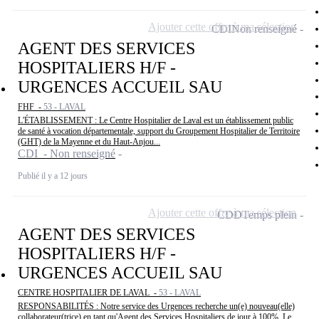
Ajouter cette offre à ma sélection
CDI
Non renseigné
AGENT DES SERVICES
HOSPITALIERS H/F -
URGENCES ACCUEIL SAU
FHF -
53 - LAVAL
L'ÉTABLISSEMENT : Le Centre Hospitalier de Laval est un établissement public
de santé à vocation départementale, support du Groupement Hospitalier de Territoire
(GHT) de la Mayenne et du Haut-Anjou...
CDI - Non renseigné
Publié il y a 12 jours
Ajouter cette offre à ma sélection
CDD
Temps plein
AGENT DES SERVICES
HOSPITALIERS H/F -
URGENCES ACCUEIL SAU
CENTRE HOSPITALIER DE LAVAL -
53 - LAVAL
RESPONSABILITÉS : Notre service des Urgences recherche un(e) nouveau(elle)
collaborateur(trice) en tant qu'Agent des Services Hospitaliers de jour à 100%. Le