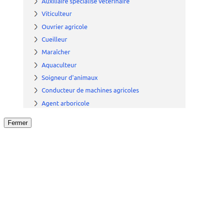
Fermer
Fermer
le détail de l'offre
/
Offre
sur
Offre précéden