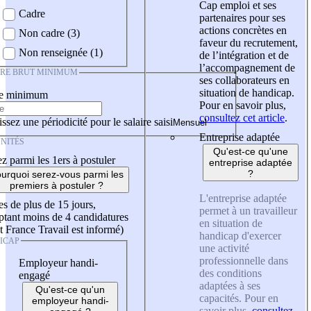
Cap emploi et ses
Cadre
partenaires pour ses
actions concrètes en
Non cadre (3)
faveur du recrutement,
Non renseignée (1)
de l’intégration et de
l’accompagnement de
IRE BRUT MINIMUM
ses collaborateurs en
situation de handicap.
re minimum
Pour en savoir plus,
consultez cet article
.
ssez une périodicité pour le salaire saisi
Entreprise adaptée
NITÉS
Qu'est-ce qu'une
z parmi les 1ers à postuler
entreprise adaptée
?
urquoi serez-vous parmi les
premiers à postuler ?
L'entreprise adaptée
es de plus de 15 jours,
permet à un travailleur
tant moins de 4 candidatures
en situation de
t France Travail est informé)
handicap d'exercer
ICAP
une activité
professionnelle dans
Employeur handi-
des conditions
engagé
adaptées à ses
Qu'est-ce qu'un
capacités. Pour en
employeur handi-
savoir plus,
consultez