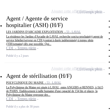
Ajouter cette offre à ma sélection
CDI
Temps plein
Agent / Agente de service
hospitalier (ASH) (H/F)
LES JARDINS D'ARCADIE EXPLOITATION -
53 - LAVAL
La résidence les Jardins d'Arcadie de LAVAL recherche son/sa prochain(e) agent de
service hôtelier/serveur en CDI (contrat à durée indéterminée) à temps plein
(35H/semaine) dès que possible. Qui...
CDI - Temps plein
Publié il y a 2 jours
Ajouter cette offre à ma sélection
CDI
Temps plein
Agent de stérilisation (H/F)
POLYCLINIQUE DU MAINE -
53 - LAVAL
La Polyclinique du Maine est située à LAVAL, entre ANGERS et RENNES, à 1h15
de PARIS. Etablissement à taille humaine d'une capacité de 154 lits et places, la
Polyclinique du Maine regroupe des...
CDI - Temps plein
Publié il y a plus de 30 jours