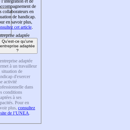
 l’intégration et de
’accompagnement de
s collaborateurs en
tuation de handicap.
ur en savoir plus,
nsultez cet article
.
treprise adaptée
Qu'est-ce qu'une
entreprise adaptée
?
entreprise adaptée
rmet à un travailleur
 situation de
ndicap d'exercer
e activité
ofessionnelle dans
s conditions
aptées à ses
pacités. Pour en
voir plus,
consultez
 site de l’UNEA
.