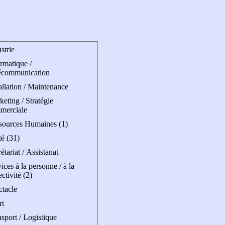
strie
rmatique /
écommunication
allation / Maintenance
eting / Stratégie
merciale
sources Humaines (1)
é (31)
étariat / Assistanat
ices à la personne / à la
ectivité (2)
ctacle
rt
sport / Logistique