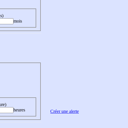
s)
mois
ure)
heures
Créer une alerte