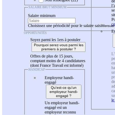
de
l
SALAIRE BRUT MINIMUM
se
si
Salaire minimum
Po
co
Choisissez une périodicité pour le salaire saisi
En
OPPORTUNITÉS
Soyez parmi les 1ers à postuler
Pourquoi serez-vous parmi les
premiers à postuler ?
L'
Offres de plus de 15 jours,
pe
comptant moins de 4 candidatures
en
(dont France Travail est informé)
ha
HANDICAP
un
pr
Employeur handi-
de
engagé
ad
Qu'est-ce qu'un
ca
employeur handi-
sa
engagé ?
le
Un employeur handi-
engagé est un
employeur reconnu