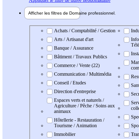
Appliquer
le filtre de durée hebdomadaire
Afficher les filtres de
Domaine pro
fessionnel
Domaine professionel
Achats / Comptabilité / Gestion
Indu
Arts / Artisanat d'art
Info
Tél
Banque / Assurance
Inst
Bâtiment / Travaux Publics
Mark
Commerce / Vente (22)
com
Communication / Multimédia
Res
Conseil / Etudes
Sant
Direction d'entreprise
Secr
Espaces verts et naturels /
Serv
Agriculture / Pêche / Soins aux
coll
animaux
Spe
Hôtellerie - Restauration /
Tourisme / Animation
Spo
Immobilier
Tran