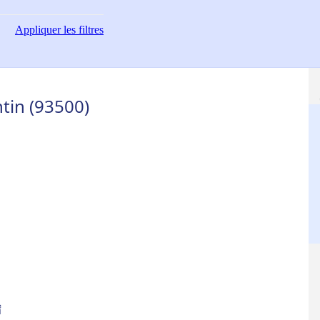
Appliquer
les filtres
ntin (93500)