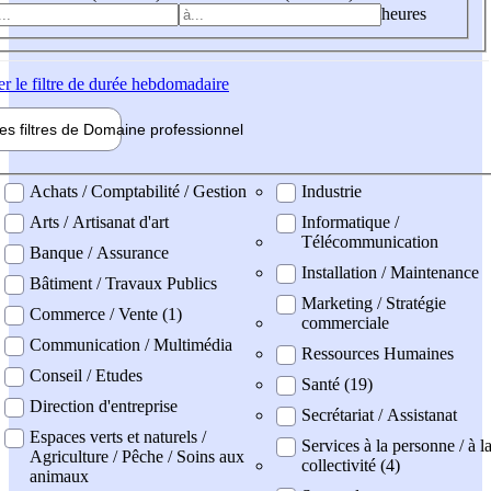
heures
er
le filtre de durée hebdomadaire
les filtres de
Domaine pro
fessionnel
ne professionel
Achats / Comptabilité / Gestion
Industrie
Arts / Artisanat d'art
Informatique /
Télécommunication
Banque / Assurance
Installation / Maintenance
Bâtiment / Travaux Publics
Marketing / Stratégie
Commerce / Vente (1)
commerciale
Communication / Multimédia
Ressources Humaines
Conseil / Etudes
Santé (19)
Direction d'entreprise
Secrétariat / Assistanat
Espaces verts et naturels /
Services à la personne / à l
Agriculture / Pêche / Soins aux
collectivité (4)
animaux