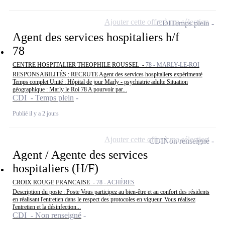
Ajouter cette offre à ma sélection
CDI
Temps plein
Agent des services hospitaliers h/f
78
CENTRE HOSPITALIER THEOPHILE ROUSSEL -
78 - MARLY-LE-ROI
RESPONSABILITÉS : RECRUTE Agent des services hospitaliers expérimenté
Temps complet Unité : Hôpital de jour Marly - psychiatrie adulte Situation
géographique : Marly le Roi 78 A pourvoir par...
CDI - Temps plein
Publié il y a 2 jours
Ajouter cette offre à ma sélection
CDI
Non renseigné
Agent / Agente des services
hospitaliers (H/F)
CROIX ROUGE FRANCAISE -
78 - ACHÈRES
Description du poste : Poste Vous participez au bien-être et au confort des résidents
en réalisant l'entretien dans le respect des protocoles en vigueur. Vous réalisez
l'entretien et la désinfection...
CDI - Non renseigné