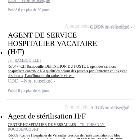
CDI - Non renseigné
Publié il y a plus de 30 jours
Ajouter cette offre à ma sélection
CDD
Non renseigné
AGENT DE SERVICE
HOSPITALIER VACATAIRE
(H/F)
78 - RAMBOUILLET
[57547] CH Rambouillet DEFINITION DU POSTE L’agent des services
hospitaliers contribue à la qualité du séjour des patients par l’entretien et l’hygiène
des locaux, l’amélioration du cadre de vie et...
CDD - Non renseigné
Publié il y a plus de 30 jours
Ajouter cette offre à ma sélection
CDI
Non renseigné
Agent de stérilisation H/F
CENTRE HOSPITALIER DE VERSAILLES -
78 - CHESNAY-
ROCQUENCOURT
[56859] Centre Hospitalier de Versailles Gestion de l'instrumentation du bloc