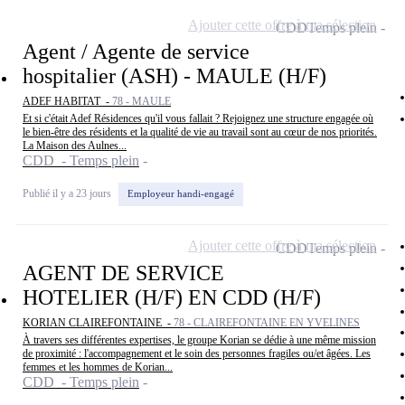
Ajouter cette offre à ma sélection
CDD
Temps plein
Agent / Agente de service
hospitalier (ASH) - MAULE (H/F)
ADEF HABITAT -
78 - MAULE
Et si c'était Adef Résidences qu'il vous fallait ? Rejoignez une structure engagée où
le bien-être des résidents et la qualité de vie au travail sont au cœur de nos priorités.
La Maison des Aulnes...
CDD - Temps plein
Publié il y a 23 jours
Employeur handi-engagé
Ajouter cette offre à ma sélection
CDD
Temps plein
AGENT DE SERVICE
HOTELIER (H/F) EN CDD (H/F)
KORIAN CLAIREFONTAINE -
78 - CLAIREFONTAINE EN YVELINES
À travers ses différentes expertises, le groupe Korian se dédie à une même mission
de proximité : l'accompagnement et le soin des personnes fragiles ou/et âgées. Les
femmes et les hommes de Korian...
CDD - Temps plein