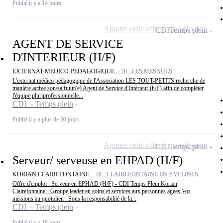
Publié il y a 14 jours
Ajouter cette offre à ma sélection
CDI
Temps plein
AGENT DE SERVICE
D'INTERIEUR (H/F)
EXTERNAT-MEDICO-PEDAGOGIQUE -
78 - LES MESNULS
L'externat médico pédagogique de l'Association LES TOUT-PETITS recherche de
manière active son/sa futur(e) Agent de Service d'Intérieur (h/F) afin de compléter
l'équipe pluriprofessionnelle...
CDI - Temps plein
Publié il y a plus de 30 jours
Ajouter cette offre à ma sélection
CDI
Temps plein
Serveur/ serveuse en EHPAD (H/F)
KORIAN CLAIREFONTAINE -
78 - CLAIREFONTAINE EN YVELINES
Offre d'emploi : Serveur en EPHAD (H/F) - CDI Temps Plein Korian
Clairefontaine - Groupe leader en soins et services aux personnes âgées Vos
missions au quotidien : Sous la responsabilité de la...
CDI - Temps plein
Publié il y a 18 jours