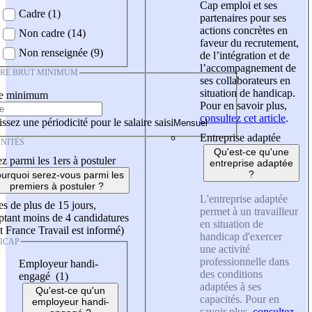
Cap emploi et ses
Cadre (1)
partenaires pour ses
actions concrètes en
Non cadre (14)
faveur du recrutement,
Non renseignée (9)
de l’intégration et de
l’accompagnement de
IRE BRUT MINIMUM
ses collaborateurs en
situation de handicap.
re minimum
Pour en savoir plus,
consultez cet article
.
ssez une périodicité pour le salaire saisi
Entreprise adaptée
NITÉS
Qu'est-ce qu'une
z parmi les 1ers à postuler
entreprise adaptée
?
urquoi serez-vous parmi les
premiers à postuler ?
L'entreprise adaptée
es de plus de 15 jours,
permet à un travailleur
tant moins de 4 candidatures
en situation de
t France Travail est informé)
handicap d'exercer
ICAP
une activité
professionnelle dans
Employeur handi-
des conditions
engagé (1)
adaptées à ses
Qu'est-ce qu'un
capacités. Pour en
employeur handi-
savoir plus,
consultez