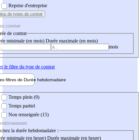
Reprise d'entreprise
plus
de types de contrat
 DE CONTRAT
ée de contrat
ée minimale (en mois)
Durée maximale (en mois)
mois
er
le filtre du type de contrat
les filtres de
Durée hebdo
madaire
 hebdomadaire
Temps plein (9)
Temps partiel
Non renseignée (15)
 HEBDOMADAIRE
cisez la durée hebdomadaire :
ée minimale (en heure)
Durée maximale (en heure)