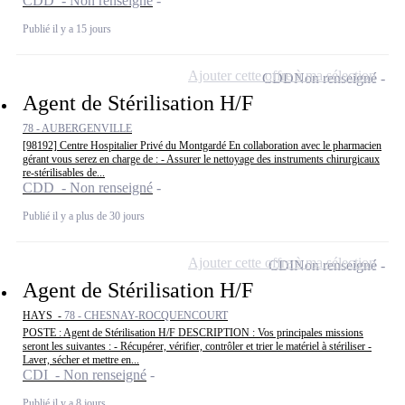
CDD - Non renseigné
Publié il y a 15 jours
Ajouter cette offre à ma sélection
CDD
Non renseigné
Agent de Stérilisation H/F
78 - AUBERGENVILLE
[98192] Centre Hospitalier Privé du Montgardé En collaboration avec le pharmacien
gérant vous serez en charge de : - Assurer le nettoyage des instruments chirurgicaux
re-stérilisables de...
CDD - Non renseigné
Publié il y a plus de 30 jours
Ajouter cette offre à ma sélection
CDI
Non renseigné
Agent de Stérilisation H/F
HAYS -
78 - CHESNAY-ROCQUENCOURT
POSTE : Agent de Stérilisation H/F DESCRIPTION : Vos principales missions
seront les suivantes : - Récupérer, vérifier, contrôler et trier le matériel à stériliser -
Laver, sécher et mettre en...
CDI - Non renseigné
Publié il y a 8 jours