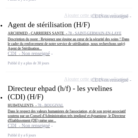
Ajouter cette offre à ma sélection
CDI
Non renseigné
Agent de stérilisation (H/F)
ARCHIMED - CARRIERES SANTE -
78 - SAINT-GERMAIN-EN-LAYE
Description du poste : Rejoignez une équipe au cœur de la sécurité des soins ! Dans
le cadre du renforcement de notre service de stérilisation, nous recherchons un(e)
Agent de Stérilisation...
CDI - Non renseigné
Publié il y a plus de 30 jours
Ajouter cette offre à ma sélection
CDI
Non renseigné
Directeur ehpad (h/f) - les yvelines
(CDI) (H/F)
HUB4TALENTS -
78 - BOUGIVAL
Dans le respect des valeurs humanistes de l'association, et de son projet associatif
soutenu par un Conseil d'Administration très impliqué et dynamique, le Directeur
d'Etablissement (DE) mène une...
CDI - Non renseigné
Publié il y a 6 jours