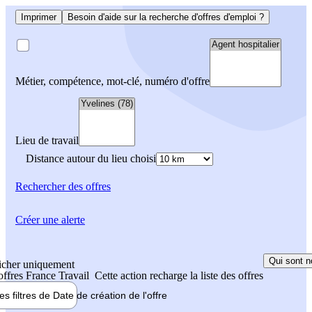
Imprimer
Besoin d'aide sur la recherche d'offres d'emploi ?
Métier, compétence, mot-clé, numéro d'offre
Lieu de travail
Distance autour du lieu choisi
Rechercher
des offres
Créer une alerte
Qui sont n
icher uniquement
 offres France Travail
Cette action recharge la liste des offres
les filtres de
Date de création
de l'offre