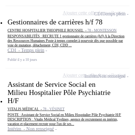
Ajouter cette offre à ma sélection
CDI
Temps plein
Gestionnaires de carrières h/f 78
CENTRE HOSPITALIER THEOPHILE ROUSSEL -
78 - MONTESSON
RESPONSABILITÉS : RECRUTE 1 gestionnaire de carrières (h/f) A la Direction
des Ressources Humaines Poste à temps complet à pourvoir dès que possible par
voie de mutation, détachement, CDI, CDD ...
CDI - Temps plein
Publié il y a 10 jours
Ajouter cette offre à ma sélection
Intérim
Non renseigné
Assistant de Service Social en
Milieu Hospitalier Pôle Psychiatrie
H/F
VITALIS MÉDICAL -
78 - VÉSINET
POSTE : Assistant de Service Social en Milieu Hospitalier Pôle Psychiatrie H/F
DESCRIPTION : Vitalis Médical Yvelines, agence de recrutement en intérim,
vacation et placement recrute pour l'un de ses...
Intérim - Non renseigné