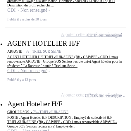
opératoire du lavage à la stérilisation. Horaires: 7h30/15h30-12h/20h 15 j RTT
Description du profil recherché:...
CDI - Non renseigné
Publié il y a plus de 30 jours
Ajouter cette offre à ma sélection
CDI
Non renseigné
AGENT HOTELIER H/F
ARPAVIE -
78 - TRIEL-SUR-SEINE
AGENT HOTELIER H/F TRIEL-SUR-SEINE (78) - CAP/BEP - CDD 1 mois
renouvelable ARPAVIE - Groupe SOS Seniors recrute un(e) Agent hôtelier pour la
résidence " La Roseraie " située à Triel-sur-Seine...
CDI - Non renseigné
Publié il y a 13 jours
Ajouter cette offre à ma sélection
CDD
Non renseigné
Agent Hotelier H/F
GROUPE SOS -
78 - TRIEL-SUR-SEINE
POSTE : Agent Hotelier H/F DESCRIPTION : Employé de collectivité H/F
TRIEL-SUR-SEINE (78) - CAP/BEP - CDD 1 mois renouvelable ARPAVIE -
Groupe SOS Seniors recrute un(e) Employé de...