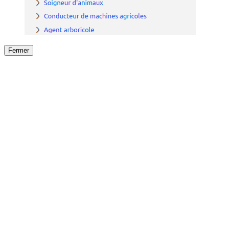
Fermer
Fermer
le détail de l'offre
/
Offre
sur
Offre précéden