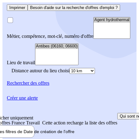
Imprimer
Besoin d'aide sur la recherche d'offres d'emploi ?
Métier, compétence, mot-clé, numéro d'offre
Lieu de travail
Distance autour du lieu choisi
Rechercher
des offres
Créer une alerte
Qui sont n
icher uniquement
 offres France Travail
Cette action recharge la liste des offres
les filtres de
Date de création
de l'offre