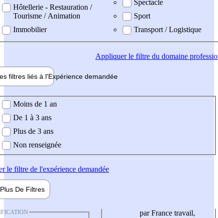
Spectacle
Hôtellerie - Restauration /
Tourisme / Animation
Sport
Immobilier
Transport / Logistique
Appliquer
le filtre du domaine professi
es filtres liés à l'
Expérience
demandée
ience demandée
Moins de 1 an
De 1 à 3 ans
Plus de 3 ans
Non renseignée
er
le filtre de l'expérience demandée
Plus De
Filtres
IFICATION
par France travail,