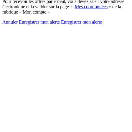
Pour recevoir les offres par e-mail, vous devez saisir votre adresse
électronique et la valider sur la page «
Mes coordonnées
» de la
rubrique « Mon compte »
Annuler
Enregistrer mon alerte
Enregistrer
mon alerte