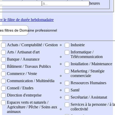
heures
er
le filtre de durée hebdomadaire
les filtres de
Domaine pro
fessionnel
ne professionel
Achats / Comptabilité / Gestion
Industrie
Arts / Artisanat d'art
Informatique /
Télécommunication
Banque / Assurance
Installation / Maintenance
Bâtiment / Travaux Publics
Marketing / Stratégie
Commerce / Vente
commerciale
Communication / Multimédia
Ressources Humaines
Conseil / Etudes
Santé
Direction d'entreprise
Secrétariat / Assistanat
Espaces verts et naturels /
Services à la personne / à l
Agriculture / Pêche / Soins aux
collectivité
animaux