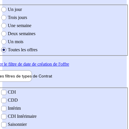
e création de l'offre
Un jour
Trois jours
Une semaine
Deux semaines
Un mois
Toutes les offres
er
le filtre de date de création de l'offre
les filtres de types de
Contrat
de contrat
CDI
CDD
Intérim
CDI Intérimaire
Saisonnier