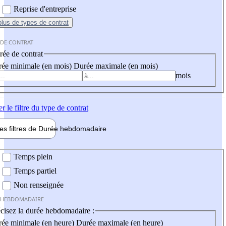
Reprise d'entreprise
plus
de types de contrat
 DE CONTRAT
ée de contrat
ée minimale (en mois)
Durée maximale (en mois)
mois
er
le filtre du type de contrat
les filtres de
Durée hebdo
madaire
 hebdomadaire
Temps plein
Temps partiel
Non renseignée
 HEBDOMADAIRE
cisez la durée hebdomadaire :
ée minimale (en heure)
Durée maximale (en heure)