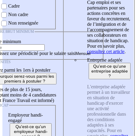
Cap emploi et ses
Cadre
partenaires pour ses
actions concrètes en
Non cadre
faveur du recrutement,
Non renseignée
de l’intégration et de
l’accompagnement de
IRE BRUT MINIMUM
ses collaborateurs en
situation de handicap.
re minimum
Pour en savoir plus,
consultez cet article
.
ssez une périodicité pour le salaire saisi
Entreprise adaptée
NITÉS
Qu'est-ce qu'une
z parmi les 1ers à postuler
entreprise adaptée
?
urquoi serez-vous parmi les
premiers à postuler ?
L'entreprise adaptée
es de plus de 15 jours,
permet à un travailleur
tant moins de 4 candidatures
en situation de
t France Travail est informé)
handicap d'exercer
ICAP
une activité
professionnelle dans
Employeur handi-
des conditions
engagé
adaptées à ses
Qu'est-ce qu'un
capacités. Pour en
employeur handi-
savoir plus,
consultez