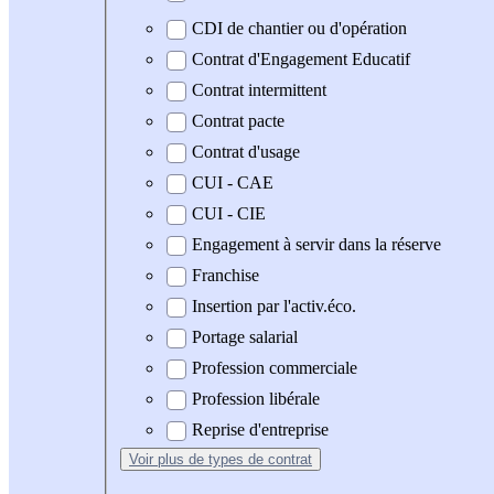
CDI de chantier ou d'opération
Contrat d'Engagement Educatif
Contrat intermittent
Contrat pacte
Contrat d'usage
CUI - CAE
CUI - CIE
Engagement à servir dans la réserve
Franchise
Insertion par l'activ.éco.
Portage salarial
Profession commerciale
Profession libérale
Reprise d'entreprise
Voir plus
de types de contrat