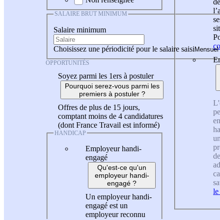
de
l
SALAIRE BRUT MINIMUM
se
si
Salaire minimum
Po
co
Choisissez une périodicité pour le salaire saisi
En
OPPORTUNITÉS
Soyez parmi les 1ers à postuler
Pourquoi serez-vous parmi les
premiers à postuler ?
L'
Offres de plus de 15 jours,
pe
comptant moins de 4 candidatures
en
(dont France Travail est informé)
ha
HANDICAP
un
pr
Employeur handi-
de
engagé
ad
Qu'est-ce qu'un
ca
employeur handi-
sa
engagé ?
le
Un employeur handi-
engagé est un
employeur reconnu