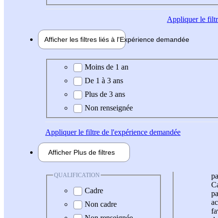
Appliquer
le fil
Afficher les filtres liés à l'
Expérience
demandée
Expérience demandée
Moins de 1 an
De 1 à 3 ans
Plus de 3 ans
Non renseignée
Appliquer
le filtre de l'expérience demandée
Afficher
Plus de
filtres
QUALIFICATION
pa
Ca
Cadre
pa
ac
Non cadre
fa
Non renseignée