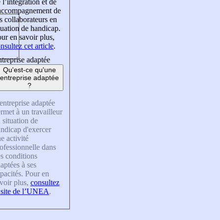
 l’intégration et de
’accompagnement de
s collaborateurs en
tuation de handicap.
ur en savoir plus,
nsultez cet article
.
treprise adaptée
Qu'est-ce qu'une
entreprise adaptée
?
entreprise adaptée
rmet à un travailleur
 situation de
ndicap d'exercer
e activité
ofessionnelle dans
s conditions
aptées à ses
pacités. Pour en
voir plus,
consultez
 site de l’UNEA
.