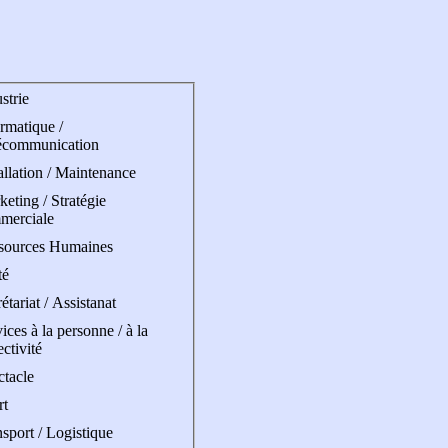
strie
rmatique /
écommunication
allation / Maintenance
eting / Stratégie
merciale
sources Humaines
té
étariat / Assistanat
ices à la personne / à la
ectivité
ctacle
rt
sport / Logistique