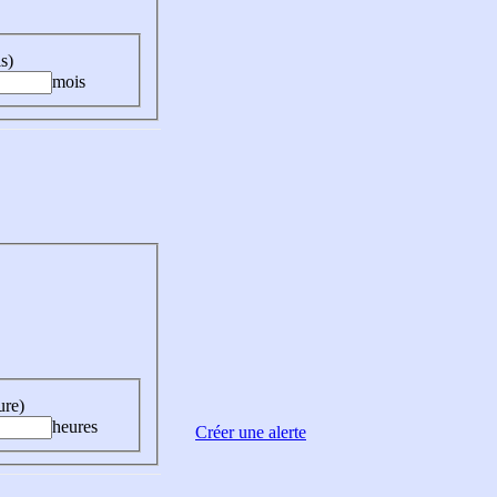
s)
mois
ure)
heures
Créer une alerte