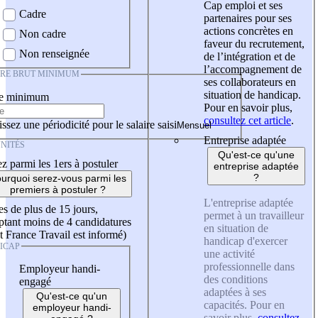
Cap emploi et ses
Cadre
partenaires pour ses
actions concrètes en
Non cadre
faveur du recrutement,
Non renseignée
de l’intégration et de
l’accompagnement de
IRE BRUT MINIMUM
ses collaborateurs en
situation de handicap.
re minimum
Pour en savoir plus,
consultez cet article
.
ssez une périodicité pour le salaire saisi
Entreprise adaptée
NITÉS
Qu'est-ce qu'une
z parmi les 1ers à postuler
entreprise adaptée
?
urquoi serez-vous parmi les
premiers à postuler ?
L'entreprise adaptée
es de plus de 15 jours,
permet à un travailleur
tant moins de 4 candidatures
en situation de
t France Travail est informé)
handicap d'exercer
ICAP
une activité
professionnelle dans
Employeur handi-
des conditions
engagé
adaptées à ses
Qu'est-ce qu'un
capacités. Pour en
employeur handi-
savoir plus,
consultez