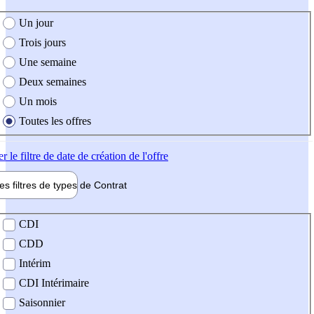
e création de l'offre
Un jour
Trois jours
Une semaine
Deux semaines
Un mois
Toutes les offres
er
le filtre de date de création de l'offre
les filtres de types de
Contrat
de contrat
CDI
CDD
Intérim
CDI Intérimaire
Saisonnier