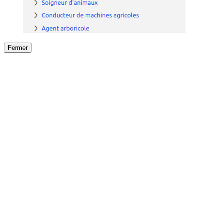
Fermer
Fermer
le détail de l'offre
/
Offre
sur
Offre précéden