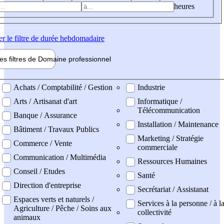
heures
er
le filtre de durée hebdomadaire
les filtres de
Domaine pro
fessionnel
ne professionel
Achats / Comptabilité / Gestion
Industrie
Arts / Artisanat d'art
Informatique /
Télécommunication
Banque / Assurance
Installation / Maintenance
Bâtiment / Travaux Publics
Marketing / Stratégie
Commerce / Vente
commerciale
Communication / Multimédia
Ressources Humaines
Conseil / Etudes
Santé
Direction d'entreprise
Secrétariat / Assistanat
Espaces verts et naturels /
Services à la personne / à l
Agriculture / Pêche / Soins aux
collectivité
animaux