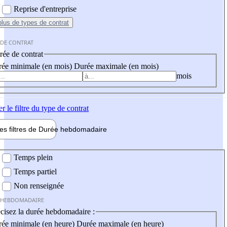
Reprise d'entreprise
plus
de types de contrat
 DE CONTRAT
ée de contrat
ée minimale (en mois)
Durée maximale (en mois)
mois
er
le filtre du type de contrat
les filtres de
Durée hebdo
madaire
 hebdomadaire
Temps plein
Temps partiel
Non renseignée
 HEBDOMADAIRE
cisez la durée hebdomadaire :
ée minimale (en heure)
Durée maximale (en heure)