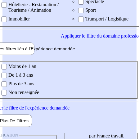
Spectacle
Hôtellerie - Restauration /
Tourisme / Animation
Sport
Immobilier
Transport / Logistique
Appliquer
le filtre du domaine professi
es filtres liés à l'
Expérience
demandée
ience demandée
Moins de 1 an
De 1 à 3 ans
Plus de 3 ans
Non renseignée
er
le filtre de l'expérience demandée
Plus De
Filtres
IFICATION
par France travail,