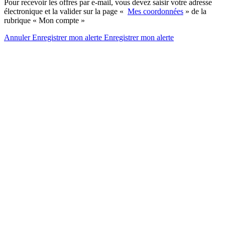
Pour recevoir les offres par e-mail, vous devez saisir votre adresse
électronique et la valider sur la page «
Mes coordonnées
» de la
rubrique « Mon compte »
Annuler
Enregistrer mon alerte
Enregistrer
mon alerte