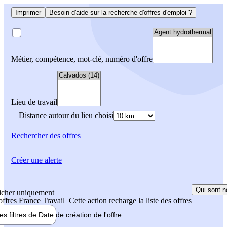
Imprimer
Besoin d'aide sur la recherche d'offres d'emploi ?
Métier, compétence, mot-clé, numéro d'offre
Lieu de travail
Distance autour du lieu choisi
Rechercher
des offres
Créer une alerte
Qui sont n
icher uniquement
 offres France Travail
Cette action recharge la liste des offres
les filtres de
Date de création
de l'offre