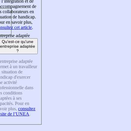
 l’intégration et de
’accompagnement de
s collaborateurs en
tuation de handicap.
ur en savoir plus,
nsultez cet article
.
treprise adaptée
Qu'est-ce qu'une
entreprise adaptée
?
entreprise adaptée
rmet à un travailleur
 situation de
ndicap d'exercer
e activité
ofessionnelle dans
s conditions
aptées à ses
pacités. Pour en
voir plus,
consultez
 site de l’UNEA
.