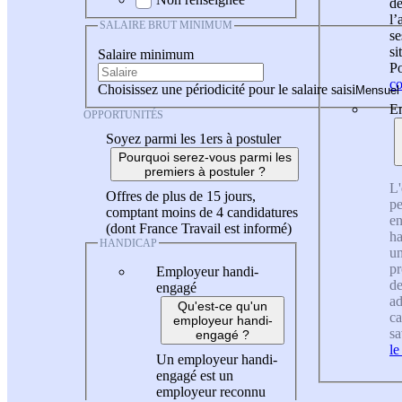
de
l
SALAIRE BRUT MINIMUM
se
si
Salaire minimum
Po
co
Choisissez une périodicité pour le salaire saisi
En
OPPORTUNITÉS
Soyez parmi les 1ers à postuler
Pourquoi serez-vous parmi les
premiers à postuler ?
L'
Offres de plus de 15 jours,
pe
comptant moins de 4 candidatures
en
(dont France Travail est informé)
ha
HANDICAP
un
pr
Employeur handi-
de
engagé
ad
Qu'est-ce qu'un
ca
employeur handi-
sa
engagé ?
le
Un employeur handi-
engagé est un
employeur reconnu