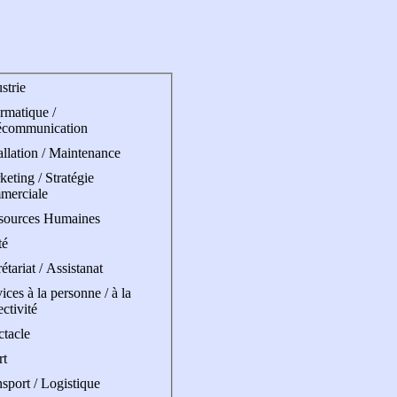
strie
rmatique /
écommunication
allation / Maintenance
eting / Stratégie
merciale
sources Humaines
té
étariat / Assistanat
ices à la personne / à la
ectivité
ctacle
rt
sport / Logistique