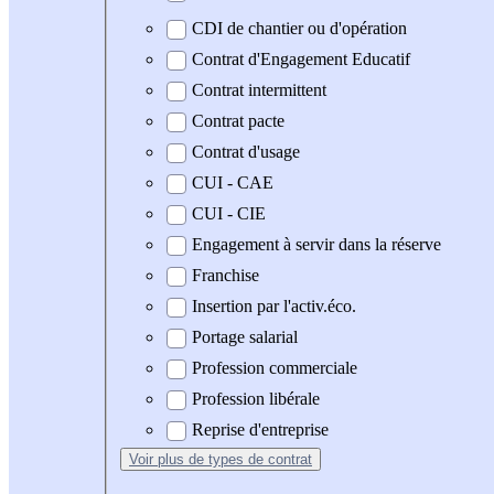
CDI de chantier ou d'opération
Contrat d'Engagement Educatif
Contrat intermittent
Contrat pacte
Contrat d'usage
CUI - CAE
CUI - CIE
Engagement à servir dans la réserve
Franchise
Insertion par l'activ.éco.
Portage salarial
Profession commerciale
Profession libérale
Reprise d'entreprise
Voir plus
de types de contrat