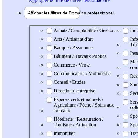
Appliquer
le filtre de durée hebdomadaire
Afficher les filtres de
Domaine pro
fessionnel
Domaine professionel
Achats / Comptabilité / Gestion
Indu
Arts / Artisanat d'art
Info
Tél
Banque / Assurance
Inst
Bâtiment / Travaux Publics
Mark
Commerce / Vente
com
Communication / Multimédia
Res
Conseil / Etudes
San
Direction d'entreprise
Secr
Espaces verts et naturels /
Serv
Agriculture / Pêche / Soins aux
coll
animaux
Spe
Hôtellerie - Restauration /
Tourisme / Animation
Spo
Immobilier
Tran