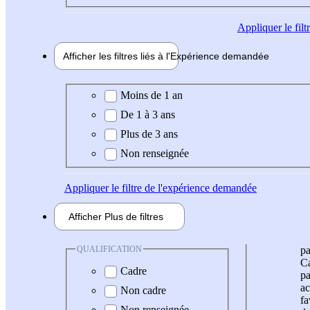
Appliquer
le fil
Afficher les filtres liés à l'
Expérience
demandée
Expérience demandée
Moins de 1 an
De 1 à 3 ans
Plus de 3 ans
Non renseignée
Appliquer
le filtre de l'expérience demandée
Afficher
Plus de
filtres
QUALIFICATION
pa
Ca
Cadre
pa
ac
Non cadre
fa
Non renseignée