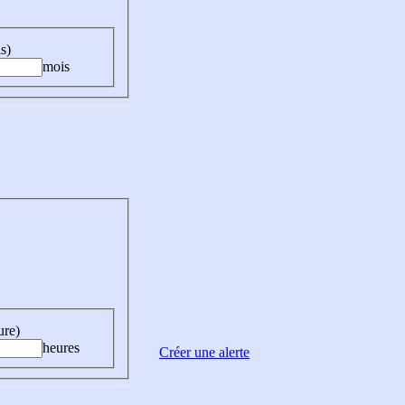
s)
mois
ure)
heures
Créer une alerte