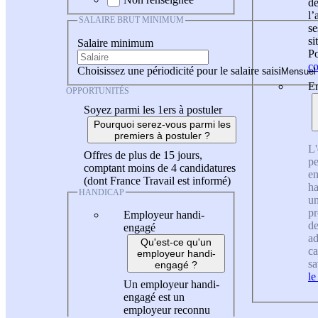
de
l
SALAIRE BRUT MINIMUM
se
si
Salaire minimum
Po
co
Choisissez une périodicité pour le salaire saisi
En
OPPORTUNITÉS
Soyez parmi les 1ers à postuler
Pourquoi serez-vous parmi les
premiers à postuler ?
L'
Offres de plus de 15 jours,
pe
comptant moins de 4 candidatures
en
(dont France Travail est informé)
ha
HANDICAP
un
pr
Employeur handi-
de
engagé
ad
Qu'est-ce qu'un
ca
employeur handi-
sa
engagé ?
le
Un employeur handi-
engagé est un
employeur reconnu