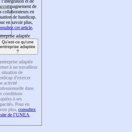
 l’intégration et de
’accompagnement de
s collaborateurs en
tuation de handicap.
ur en savoir plus,
nsultez cet article
.
treprise adaptée
Qu'est-ce qu'une
entreprise adaptée
?
entreprise adaptée
rmet à un travailleur
 situation de
ndicap d'exercer
e activité
ofessionnelle dans
s conditions
aptées à ses
pacités. Pour en
voir plus,
consultez
 site de l’UNEA
.