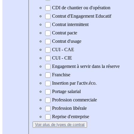
CDI de chantier ou d'opération
Contrat d'Engagement Educatif
Contrat intermittent
Contrat pacte
Contrat d'usage
CUI - CAE
CUI - CIE
Engagement à servir dans la réserve
Franchise
Insertion par l'activ.éco.
Portage salarial
Profession commerciale
Profession libérale
Reprise d'entreprise
Voir plus
de types de contrat