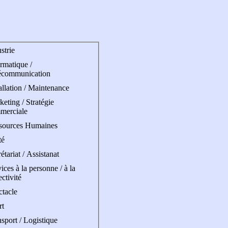
strie
rmatique /
écommunication
allation / Maintenance
eting / Stratégie
merciale
sources Humaines
té
étariat / Assistanat
ices à la personne / à la
ectivité
ctacle
rt
sport / Logistique