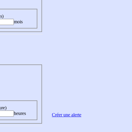
s)
mois
ure)
heures
Créer une alerte