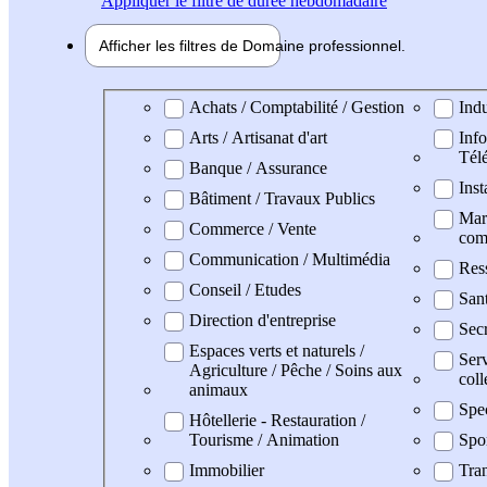
Appliquer
le filtre de durée hebdomadaire
Afficher les filtres de
Domaine pro
fessionnel
Domaine professionel
Achats / Comptabilité / Gestion
Indu
Arts / Artisanat d'art
Info
Tél
Banque / Assurance
Inst
Bâtiment / Travaux Publics
Mark
Commerce / Vente
com
Communication / Multimédia
Res
Conseil / Etudes
San
Direction d'entreprise
Secr
Espaces verts et naturels /
Serv
Agriculture / Pêche / Soins aux
coll
animaux
Spe
Hôtellerie - Restauration /
Tourisme / Animation
Spo
Immobilier
Tran