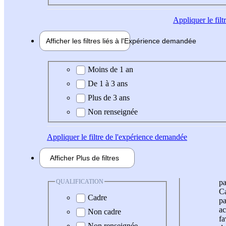
Appliquer
le fil
Afficher les filtres liés à l'
Expérience
demandée
Expérience demandée
Moins de 1 an
De 1 à 3 ans
Plus de 3 ans
Non renseignée
Appliquer
le filtre de l'expérience demandée
Afficher
Plus de
filtres
QUALIFICATION
pa
Ca
Cadre
pa
ac
Non cadre
fa
Non renseignée