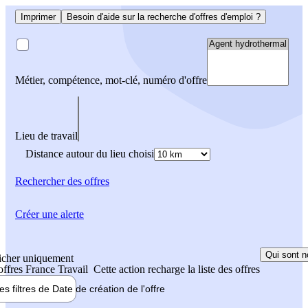
Imprimer
Besoin d'aide sur la recherche d'offres d'emploi ?
Métier, compétence, mot-clé, numéro d'offre
Lieu de travail
Distance autour du lieu choisi
Rechercher
des offres
Créer une alerte
Qui sont n
icher uniquement
 offres France Travail
Cette action recharge la liste des offres
les filtres de
Date de création
de l'offre