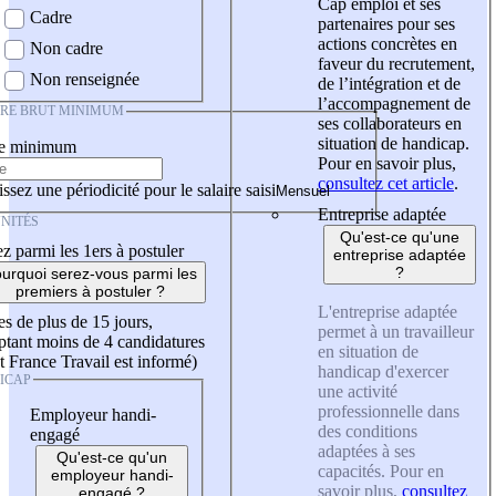
Cap emploi et ses
Cadre
partenaires pour ses
actions concrètes en
Non cadre
faveur du recrutement,
Non renseignée
de l’intégration et de
l’accompagnement de
IRE BRUT MINIMUM
ses collaborateurs en
situation de handicap.
re minimum
Pour en savoir plus,
consultez cet article
.
ssez une périodicité pour le salaire saisi
Entreprise adaptée
NITÉS
Qu'est-ce qu'une
z parmi les 1ers à postuler
entreprise adaptée
?
urquoi serez-vous parmi les
premiers à postuler ?
L'entreprise adaptée
es de plus de 15 jours,
permet à un travailleur
tant moins de 4 candidatures
en situation de
t France Travail est informé)
handicap d'exercer
ICAP
une activité
professionnelle dans
Employeur handi-
des conditions
engagé
adaptées à ses
Qu'est-ce qu'un
capacités. Pour en
employeur handi-
savoir plus,
consultez
engagé ?