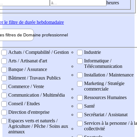
heures
er
le filtre de durée hebdomadaire
les filtres de
Domaine pro
fessionnel
ne professionel
Achats / Comptabilité / Gestion
Industrie
Arts / Artisanat d'art
Informatique /
Télécommunication
Banque / Assurance
Installation / Maintenance
Bâtiment / Travaux Publics
Marketing / Stratégie
Commerce / Vente
commerciale
Communication / Multimédia
Ressources Humaines
Conseil / Etudes
Santé
Direction d'entreprise
Secrétariat / Assistanat
Espaces verts et naturels /
Services à la personne / à l
Agriculture / Pêche / Soins aux
collectivité
animaux