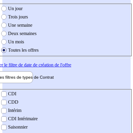
e création de l'offre
Un jour
Trois jours
Une semaine
Deux semaines
Un mois
Toutes les offres
er
le filtre de date de création de l'offre
les filtres de types de
Contrat
de contrat
CDI
CDD
Intérim
CDI Intérimaire
Saisonnier