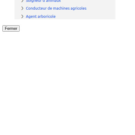
Fermer
Fermer
le détail de l'offre
/
Offre
sur
Offre précéden