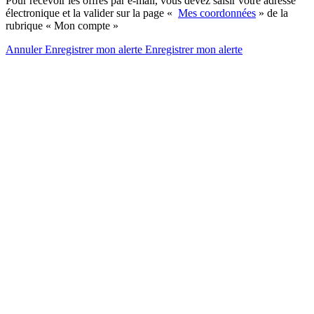
Pour recevoir les offres par e-mail, vous devez saisir votre adresse
électronique et la valider sur la page «
Mes coordonnées
» de la
rubrique « Mon compte »
Annuler
Enregistrer mon alerte
Enregistrer
mon alerte