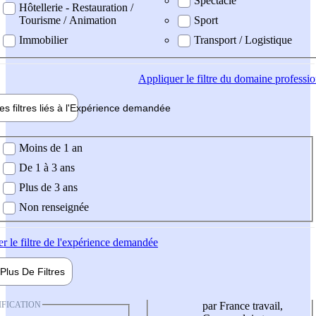
Spectacle
Hôtellerie - Restauration /
Tourisme / Animation
Sport
Immobilier
Transport / Logistique
Appliquer
le filtre du domaine professi
es filtres liés à l'
Expérience
demandée
ience demandée
Moins de 1 an
De 1 à 3 ans
Plus de 3 ans
Non renseignée
er
le filtre de l'expérience demandée
Plus De
Filtres
IFICATION
par France travail,