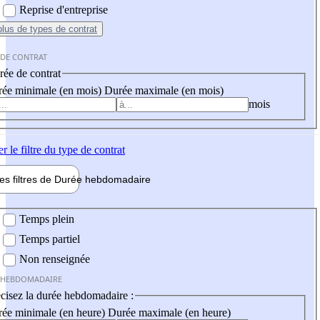
Reprise d'entreprise
plus
de types de contrat
 DE CONTRAT
ée de contrat
ée minimale (en mois)
Durée maximale (en mois)
mois
er
le filtre du type de contrat
les filtres de
Durée hebdo
madaire
 hebdomadaire
Temps plein
Temps partiel
Non renseignée
 HEBDOMADAIRE
cisez la durée hebdomadaire :
ée minimale (en heure)
Durée maximale (en heure)