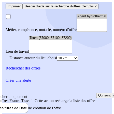
Imprimer
Besoin d'aide sur la recherche d'offres d'emploi ?
Métier, compétence, mot-clé, numéro d'offre
Lieu de travail
Distance autour du lieu choisi
Rechercher
des offres
Créer une alerte
Qui sont n
icher uniquement
 offres France Travail
Cette action recharge la liste des offres
les filtres de
Date de création
de l'offre