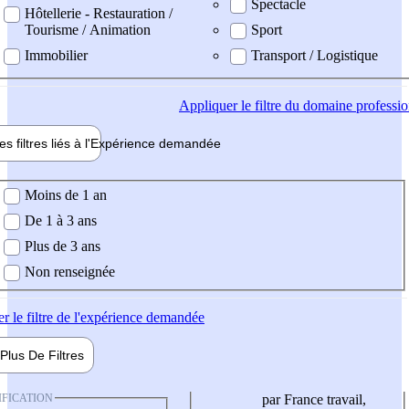
Spectacle
Hôtellerie - Restauration /
Tourisme / Animation
Sport
Immobilier
Transport / Logistique
Appliquer
le filtre du domaine professi
es filtres liés à l'
Expérience
demandée
ience demandée
Moins de 1 an
De 1 à 3 ans
Plus de 3 ans
Non renseignée
er
le filtre de l'expérience demandée
Plus De
Filtres
IFICATION
par France travail,