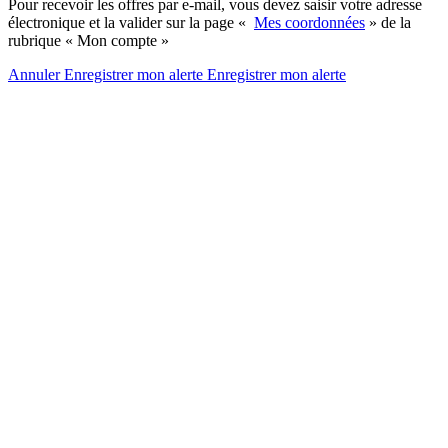
Pour recevoir les offres par e-mail, vous devez saisir votre adresse
électronique et la valider sur la page «
Mes coordonnées
» de la
rubrique « Mon compte »
Annuler
Enregistrer mon alerte
Enregistrer
mon alerte