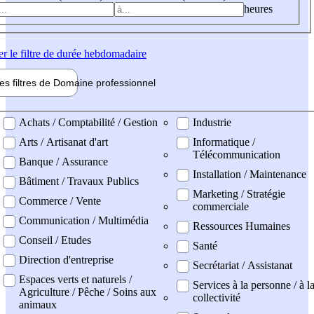
heures
er
le filtre de durée hebdomadaire
les filtres de
Domaine pro
fessionnel
ne professionel
Achats / Comptabilité / Gestion
Industrie
Arts / Artisanat d'art
Informatique /
Télécommunication
Banque / Assurance
Installation / Maintenance
Bâtiment / Travaux Publics
Marketing / Stratégie
Commerce / Vente
commerciale
Communication / Multimédia
Ressources Humaines
Conseil / Etudes
Santé
Direction d'entreprise
Secrétariat / Assistanat
Espaces verts et naturels /
Services à la personne / à l
Agriculture / Pêche / Soins aux
collectivité
animaux