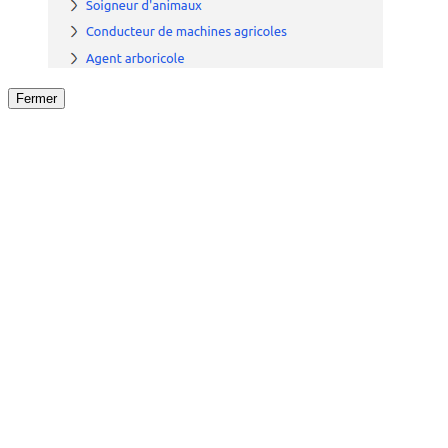
Fermer
Fermer
le détail de l'offre
/
Offre
sur
Offre précéden