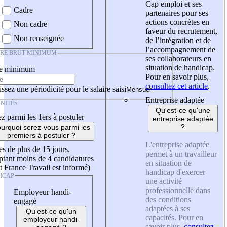
Cap emploi et ses
Cadre
partenaires pour ses
actions concrètes en
Non cadre
faveur du recrutement,
Non renseignée
de l’intégration et de
l’accompagnement de
IRE BRUT MINIMUM
ses collaborateurs en
situation de handicap.
re minimum
Pour en savoir plus,
consultez cet article
.
ssez une périodicité pour le salaire saisi
Entreprise adaptée
NITÉS
Qu'est-ce qu'une
z parmi les 1ers à postuler
entreprise adaptée
?
urquoi serez-vous parmi les
premiers à postuler ?
L'entreprise adaptée
es de plus de 15 jours,
permet à un travailleur
tant moins de 4 candidatures
en situation de
t France Travail est informé)
handicap d'exercer
ICAP
une activité
professionnelle dans
Employeur handi-
des conditions
engagé
adaptées à ses
Qu'est-ce qu'un
capacités. Pour en
employeur handi-
savoir plus,
consultez