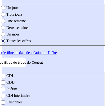
e création de l'offre
Un jour
Trois jours
Une semaine
Deux semaines
Un mois
Toutes les offres
er
le filtre de date de création de l'offre
les filtres de types de
Contrat
de contrat
CDI
CDD
Intérim
CDI Intérimaire
Saisonnier