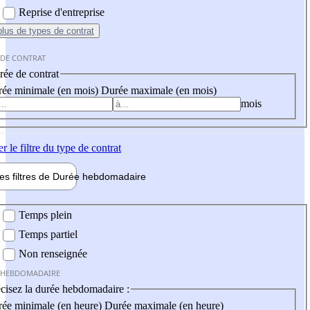
Reprise d'entreprise
plus
de types de contrat
 DE CONTRAT
ée de contrat
ée minimale (en mois)
Durée maximale (en mois)
mois
er
le filtre du type de contrat
les filtres de
Durée hebdo
madaire
 hebdomadaire
Temps plein
Temps partiel
Non renseignée
 HEBDOMADAIRE
cisez la durée hebdomadaire :
ée minimale (en heure)
Durée maximale (en heure)