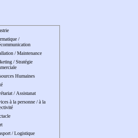
strie
rmatique /
écommunication
allation / Maintenance
eting / Stratégie
merciale
sources Humaines
té
étariat / Assistanat
ices à la personne / à la
ectivité
ctacle
rt
sport / Logistique