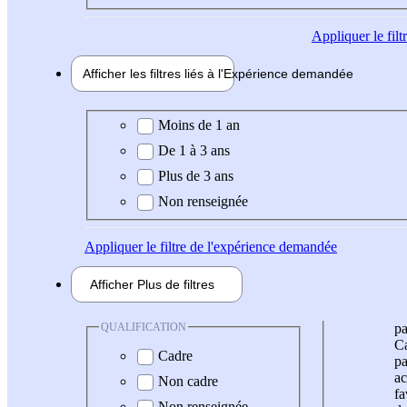
Appliquer
le fil
Afficher les filtres liés à l'
Expérience
demandée
Expérience demandée
Moins de 1 an
De 1 à 3 ans
Plus de 3 ans
Non renseignée
Appliquer
le filtre de l'expérience demandée
Afficher
Plus de
filtres
QUALIFICATION
pa
Ca
Cadre
pa
ac
Non cadre
fa
Non renseignée