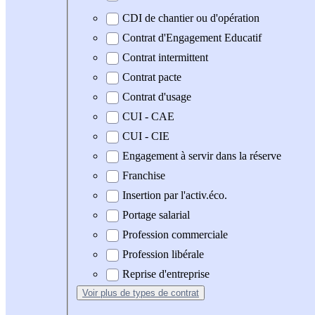
CDI de chantier ou d'opération
Contrat d'Engagement Educatif
Contrat intermittent
Contrat pacte
Contrat d'usage
CUI - CAE
CUI - CIE
Engagement à servir dans la réserve
Franchise
Insertion par l'activ.éco.
Portage salarial
Profession commerciale
Profession libérale
Reprise d'entreprise
Voir plus
de types de contrat