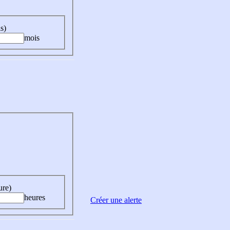
s)
mois
ure)
heures
Créer une alerte