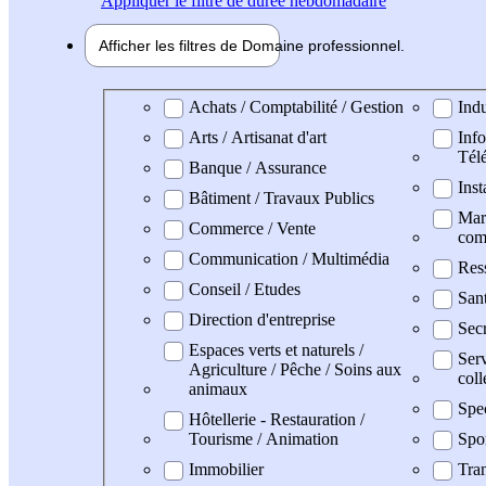
Appliquer
le filtre de durée hebdomadaire
Afficher les filtres de
Domaine pro
fessionnel
Domaine professionel
Achats / Comptabilité / Gestion
Indu
Arts / Artisanat d'art
Info
Tél
Banque / Assurance
Inst
Bâtiment / Travaux Publics
Mark
Commerce / Vente
com
Communication / Multimédia
Res
Conseil / Etudes
San
Direction d'entreprise
Secr
Espaces verts et naturels /
Serv
Agriculture / Pêche / Soins aux
coll
animaux
Spe
Hôtellerie - Restauration /
Tourisme / Animation
Spo
Immobilier
Tran