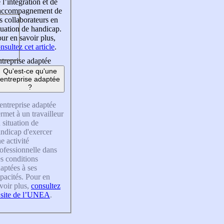
 l’intégration et de
’accompagnement de
s collaborateurs en
tuation de handicap.
ur en savoir plus,
nsultez cet article
.
treprise adaptée
Qu'est-ce qu'une
entreprise adaptée
?
entreprise adaptée
rmet à un travailleur
 situation de
ndicap d'exercer
e activité
ofessionnelle dans
s conditions
aptées à ses
pacités. Pour en
voir plus,
consultez
 site de l’UNEA
.