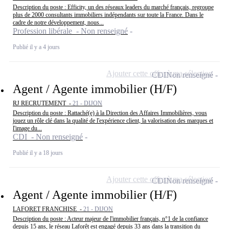
Description du poste : Efficity, un des réseaux leaders du marché français, regroupe
plus de 2000 consultants immobiliers indépendants sur toute la France. Dans le
cadre de notre développement, nous...
Profession libérale - Non renseigné
Publié il y a 4 jours
Ajouter cette offre à ma sélection
CDI
Non renseigné
Agent / Agente immobilier (H/F)
RJ RECRUTEMENT -
21 - DIJON
Description du poste : Rattaché(e) à la Direction des Affaires Immobilières, vous
jouez un rôle clé dans la qualité de l'expérience client, la valorisation des marques et
l'image du...
CDI - Non renseigné
Publié il y a 18 jours
Ajouter cette offre à ma sélection
CDI
Non renseigné
Agent / Agente immobilier (H/F)
LAFORET FRANCHISE -
21 - DIJON
Description du poste : Acteur majeur de l'immobilier français, n°1 de la confiance
depuis 15 ans, le réseau Laforêt est engagé depuis 33 ans dans la transition du