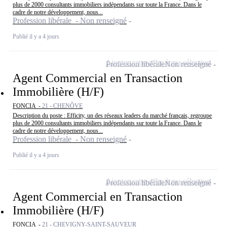
plus de 2000 consultants immobiliers indépendants sur toute la France. Dans le
cadre de notre développement, nous...
Profession libérale - Non renseigné
Publié il y a 4 jours
Ajouter cette offre à ma sélection
Profession libérale
Non renseigné
Agent Commercial en Transaction
Immobilière (H/F)
FONCIA -
21 - CHENÔVE
Description du poste : Efficity, un des réseaux leaders du marché français, regroupe
plus de 2000 consultants immobiliers indépendants sur toute la France. Dans le
cadre de notre développement, nous...
Profession libérale - Non renseigné
Publié il y a 4 jours
Ajouter cette offre à ma sélection
Profession libérale
Non renseigné
Agent Commercial en Transaction
Immobilière (H/F)
FONCIA -
21 - CHEVIGNY-SAINT-SAUVEUR