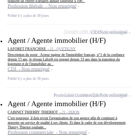
réalisent un chiffre d'affaires annuel supérieur à 100...
Profession libérale - Non renseigné
Publié il y a plus de 30 jours
Ajouter cette offre à ma sélection
CDI
Non renseigné
Agent / Agente immobilier (H/F)
LAFORET FRANCHISE -
21 - QUETIGNY
Description du poste : Acteur majeur de l'immobilier français, n°1 de la confiance
depuis 15 ans, le réseau Laforêt est engagé depuis 33 ans dans la transition du
logement et de l'immobilier au...
CDI - Non renseigné
Publié il y a plus de 30 jours
Ajouter cette offre à ma sélection
Profession commerciale
Non renseigné
Agent / Agente immobilier (H/F)
CABINET THIERRY THIERIOT -
21 - DIJON
C'est pourquoi, il doit revoir l'organisation de son agence afin de continuer à
apporter un service de qualité à ses clients. Et dans le cadre de son développement,
Thierry Thieriot souhaite...
Profession commerciale - Non renseigné