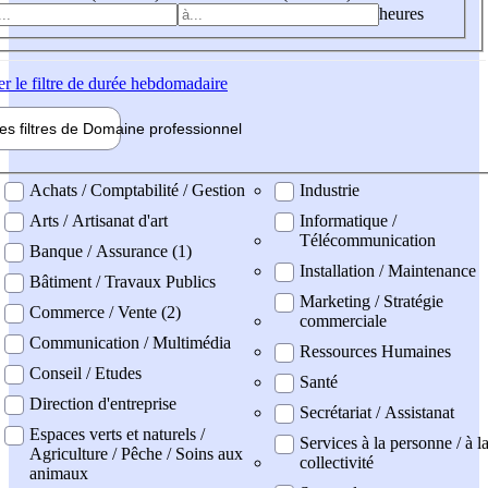
heures
er
le filtre de durée hebdomadaire
les filtres de
Domaine pro
fessionnel
ne professionel
Achats / Comptabilité / Gestion
Industrie
Arts / Artisanat d'art
Informatique /
Télécommunication
Banque / Assurance (1)
Installation / Maintenance
Bâtiment / Travaux Publics
Marketing / Stratégie
Commerce / Vente (2)
commerciale
Communication / Multimédia
Ressources Humaines
Conseil / Etudes
Santé
Direction d'entreprise
Secrétariat / Assistanat
Espaces verts et naturels /
Services à la personne / à l
Agriculture / Pêche / Soins aux
collectivité
animaux