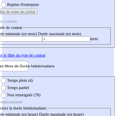
Reprise d'entreprise
plus
de types de contrat
 DE CONTRAT
ée de contrat
ée minimale (en mois)
Durée maximale (en mois)
mois
er
le filtre du type de contrat
les filtres de
Durée hebdo
madaire
 hebdomadaire
Temps plein (4)
Temps partiel
Non renseignée (78)
 HEBDOMADAIRE
cisez la durée hebdomadaire :
ée minimale (en heure)
Durée maximale (en heure)