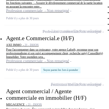
les fonctions suivantes : - Assurer le développement commercial de la partie location
en assurant la rencontre entre...
Profession commerciale - Non renseigné
Publié il y a plus de 30 jours
Ajouter cette offre à ma sélection
Profession commerciale
Non renseigné
Agent.e Commercial.e (H/F)
AXE IMMO -
21 - DIJON
Pour l'accompagner dans sa croissance, votre agence Laforêt, reconnue pour son
professionnalisme et son suivi accompagnement client, recherche un(e) Conseiller(e)
Immobilier. Votre quotidien sera...
Profession commerciale - Non renseigné
Publié il y a plus de 30 jours
Soyez parmi les 1ers à postuler
Ajouter cette offre à ma sélection
Profession libérale
Non renseigné
Agent commercial / Agente
commerciale en immobilier (H/F)
MEGAGENCE -
21 - DIJON