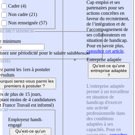
Cap emploi et ses
Cadre (4)
partenaires pour ses
actions concrètes en
Non cadre (21)
faveur du recrutement,
Non renseignée (57)
de l’intégration et de
l’accompagnement de
IRE BRUT MINIMUM
ses collaborateurs en
situation de handicap.
re minimum
Pour en savoir plus,
consultez cet article
.
ssez une périodicité pour le salaire saisi
Entreprise adaptée
NITÉS
Qu'est-ce qu'une
z parmi les 1ers à postuler
entreprise adaptée
résultats
?
urquoi serez-vous parmi les
L'entreprise adaptée
premiers à postuler ?
permet à un travailleur
es de plus de 15 jours,
en situation de
tant moins de 4 candidatures
handicap d'exercer
t France Travail est informé)
une activité
ICAP
professionnelle dans
des conditions
Employeur handi-
adaptées à ses
engagé
capacités. Pour en
Qu'est-ce qu'un
savoir plus,
consultez