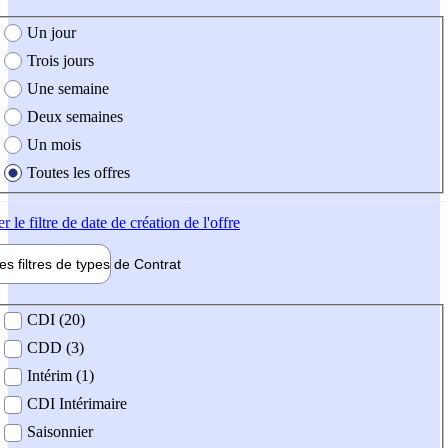
e création de l'offre
Un jour
Trois jours
Une semaine
Deux semaines
Un mois
Toutes les offres
er
le filtre de date de création de l'offre
les filtres de types de
Contrat
de contrat
CDI (20)
CDD (3)
Intérim (1)
CDI Intérimaire
Saisonnier