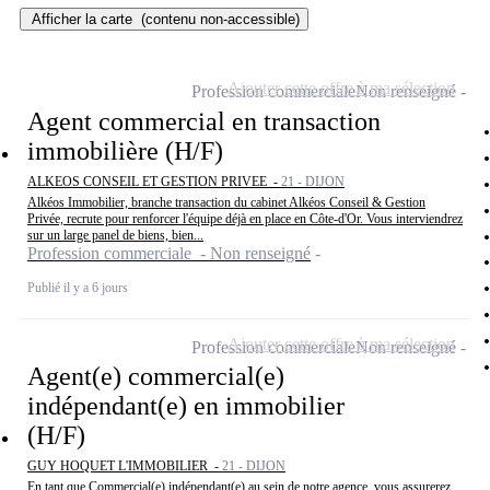
Afficher la carte
(contenu non-accessible)
Ajouter cette offre à ma sélection
Profession commerciale
Non renseigné
Agent commercial en transaction
immobilière (H/F)
ALKEOS CONSEIL ET GESTION PRIVEE -
21 - DIJON
Alkéos Immobilier, branche transaction du cabinet Alkéos Conseil & Gestion
Privée, recrute pour renforcer l'équipe déjà en place en Côte-d'Or. Vous interviendrez
sur un large panel de biens, bien...
Profession commerciale - Non renseigné
Publié il y a 6 jours
Ajouter cette offre à ma sélection
Profession commerciale
Non renseigné
Agent(e) commercial(e)
indépendant(e) en immobilier
(H/F)
GUY HOQUET L'IMMOBILIER -
21 - DIJON
En tant que Commercial(e) indépendant(e) au sein de notre agence, vous assurerez