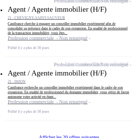
Profession commerciale
Non renseigné
Agent / Agente immobilier (H/F)
21 - CHEVIGNY-SAINT-SAUVEUR
Capifrance cherche à engager un conseiller immobilier expérimenté afin de
consolider sa présence dans le cadre de son expansion. En qualité de professionnel
de la transaction immobilière, vous êtes...
Profession commerciale - Non renseigné
Publié il y a plus de 30 jours
Ajouter cette offre à ma sélection
Profession commerciale
Non renseigné
Agent / Agente immobilier (H/F)
21 - DIJON
Capifrance recherche un conseiller immobilier expérimenté dans le cadre de son
expansion. En qualité de professionnel du domaine immobilier, vous gérez de façon
autonome votre activité en étant...
Profession commerciale - Non renseigné
Publié il y a plus de 30 jours
Afficher les 20 offres suivantes