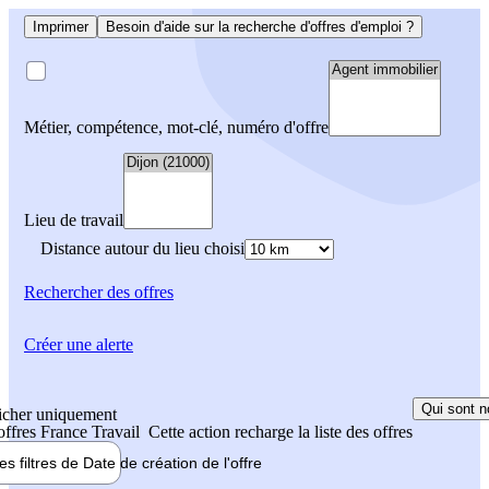
Imprimer
Besoin d'aide sur la recherche d'offres d'emploi ?
Métier, compétence, mot-clé, numéro d'offre
Lieu de travail
Distance autour du lieu choisi
Rechercher
des offres
Créer une alerte
Qui sont n
icher uniquement
 offres France Travail
Cette action recharge la liste des offres
les filtres de
Date de création
de l'offre