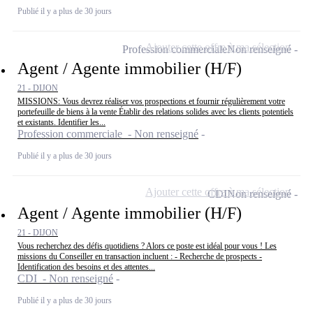
Publié il y a plus de 30 jours
Ajouter cette offre à ma sélection
Profession commerciale
Non renseigné
Agent / Agente immobilier (H/F)
21 - DIJON
MISSIONS: Vous devrez réaliser vos prospections et fournir régulièrement votre
portefeuille de biens à la vente Établir des relations solides avec les clients potentiels
et existants. Identifier les...
Profession commerciale - Non renseigné
Publié il y a plus de 30 jours
Ajouter cette offre à ma sélection
CDI
Non renseigné
Agent / Agente immobilier (H/F)
21 - DIJON
Vous recherchez des défis quotidiens ? Alors ce poste est idéal pour vous ! Les
missions du Conseiller en transaction incluent : - Recherche de prospects -
Identification des besoins et des attentes...
CDI - Non renseigné
Publié il y a plus de 30 jours