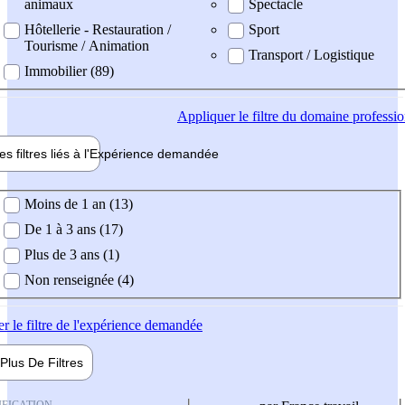
animaux
Spectacle
Hôtellerie - Restauration /
Sport
Tourisme / Animation
Transport / Logistique
Immobilier (89)
Appliquer
le filtre du domaine professi
es filtres liés à l'
Expérience
demandée
ience demandée
Moins de 1 an (13)
De 1 à 3 ans (17)
Plus de 3 ans (1)
Non renseignée (4)
er
le filtre de l'expérience demandée
Plus De
Filtres