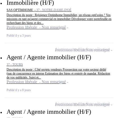
Immobilière (H/F)
SAS OPTIMHOME -
37 - NOTRE-DAME-D'OÉ
Description du poste : Rejoignez Optimhome Immobilier, un réseau opti'soins ! Vos
missions en tant qu'agent commercial en immobilier Développer votre portefeuille en
recherchant des biens et des...
Profession libérale - Non renseigné
Publié il y a 3 jours
Ajouter cette offre à ma sélection
Profession libérale
Non renseigné
Agent / Agente immobilier (H/F)
37 - TOURS
Description du poste : Côté projets vendeurs Prospection sur votre secteur dédié
(pas de concurrence en interne Estimation des biens et rentrée de mandat. Rédaction
de vos publicités. Suivi et...
Profession libérale - Non renseigné
Publié il y a 8 jours
Ajouter cette offre à ma sélection
Profession libérale
Non renseigné
Agent / Agente immobilier (H/F)