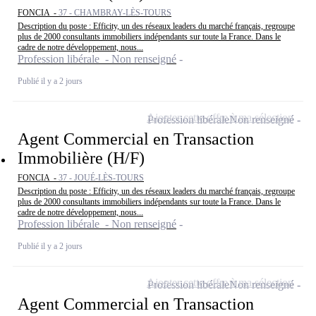
FONCIA -
37 - CHAMBRAY-LÈS-TOURS
Description du poste : Efficity, un des réseaux leaders du marché français, regroupe
plus de 2000 consultants immobiliers indépendants sur toute la France. Dans le
cadre de notre développement, nous...
Profession libérale - Non renseigné
Publié il y a 2 jours
Ajouter cette offre à ma sélection
Profession libérale
Non renseigné
Agent Commercial en Transaction
Immobilière (H/F)
FONCIA -
37 - JOUÉ-LÈS-TOURS
Description du poste : Efficity, un des réseaux leaders du marché français, regroupe
plus de 2000 consultants immobiliers indépendants sur toute la France. Dans le
cadre de notre développement, nous...
Profession libérale - Non renseigné
Publié il y a 2 jours
Ajouter cette offre à ma sélection
Profession libérale
Non renseigné
Agent Commercial en Transaction