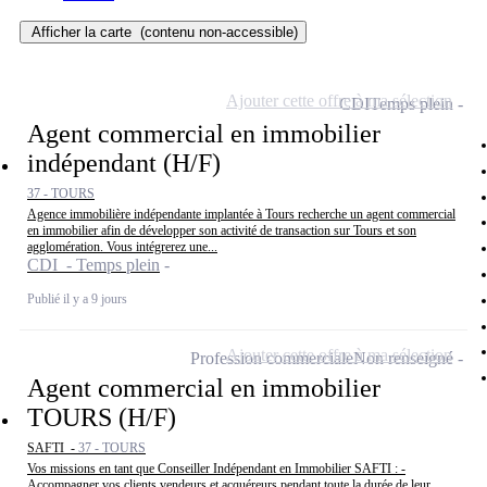
Afficher la carte
(contenu non-accessible)
Ajouter cette offre à ma sélection
CDI
Temps plein
Agent commercial en immobilier
indépendant (H/F)
37 - TOURS
Agence immobilière indépendante implantée à Tours recherche un agent commercial
en immobilier afin de développer son activité de transaction sur Tours et son
agglomération. Vous intégrerez une...
CDI - Temps plein
Publié il y a 9 jours
Ajouter cette offre à ma sélection
Profession commerciale
Non renseigné
Agent commercial en immobilier
TOURS (H/F)
SAFTI -
37 - TOURS
Vos missions en tant que Conseiller Indépendant en Immobilier SAFTI : -
Accompagner vos clients vendeurs et acquéreurs pendant toute la durée de leur