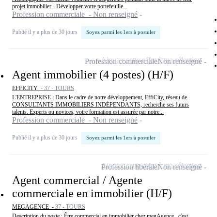
projet immobilier - Développer votre portefeuille...
Profession commerciale - Non renseigné
Publié il y a plus de 30 jours
Soyez parmi les 1ers à postuler
Ajouter cette offre à ma sélection
Profession commerciale
Non renseigné
Agent immobilier (4 postes) (H/F)
EFFICITY -
37 - TOURS
L'ENTREPRISE : Dans le cadre de notre développement, EffiCity, réseau de
CONSULTANTS IMMOBILIERS INDÉPENDANTS, recherche ses futurs
talents. Experts ou novices, votre formation est assurée par notre...
Profession commerciale - Non renseigné
Publié il y a plus de 30 jours
Soyez parmi les 1ers à postuler
Ajouter cette offre à ma sélection
Profession libérale
Non renseigné
Agent commercial / Agente
commerciale en immobilier (H/F)
MEGAGENCE -
37 - TOURS
Description du poste : Être commercial en immobilier chez megAgence , c'est