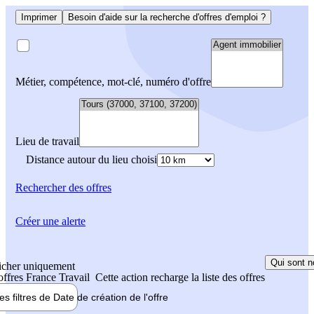
Imprimer
Besoin d'aide sur la recherche d'offres d'emploi ?
Métier, compétence, mot-clé, numéro d'offre
Lieu de travail
Distance autour du lieu choisi
Rechercher
des offres
Créer une alerte
Qui sont n
icher uniquement
 offres France Travail
Cette action recharge la liste des offres
les filtres de
Date de création
de l'offre