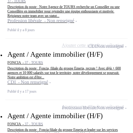
37 - TOURS
Description du poste : Notre Agence de TOURS recherche un Conseiller ou une
Conseillère en immobilier pour rejoindre une équipe enthousiaste et motivée.
Rejoignez notre team avec un statut...
Profession libérale - Non renseigné
Publié il y a 8 jours
Ajouter cette offre à ma sélection
CDI
Non renseigné
Agent / Agente immobilier (H/F)
FONCIA -
37 - TOURS
Description du poste : Foncia, filiale du groupe Emeria, recrute ! Avec déjà + 600
agences et 10 000 salariés sur tout le territoire, notre développement se poursuit.
Notre ambition est d'être...
CDI - Non renseigné
Publié il y a 17 jours
Ajouter cette offre à ma sélection
Profession libérale
Non renseigné
Agent / Agente immobilier (H/F)
FONCIA -
37 - TOURS
Description du poste : Foncia filiale du groupe Emeria et leader sur les services