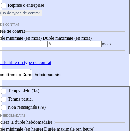
Reprise d'entreprise
plus
de types de contrat
 DE CONTRAT
ée de contrat
ée minimale (en mois)
Durée maximale (en mois)
mois
er
le filtre du type de contrat
les filtres de
Durée hebdo
madaire
 hebdomadaire
Temps plein (14)
Temps partiel
Non renseignée (79)
 HEBDOMADAIRE
cisez la durée hebdomadaire :
ée minimale (en heure)
Durée maximale (en heure)