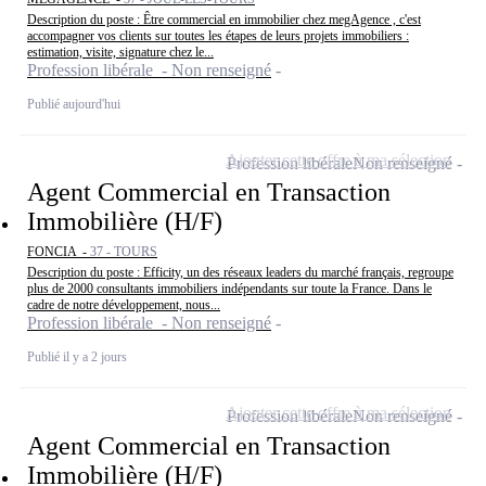
Description du poste : Être commercial en immobilier chez megAgence , c'est
accompagner vos clients sur toutes les étapes de leurs projets immobiliers :
estimation, visite, signature chez le...
Profession libérale - Non renseigné
Publié aujourd'hui
Ajouter cette offre à ma sélection
Profession libérale
Non renseigné
Agent Commercial en Transaction
Immobilière (H/F)
FONCIA -
37 - TOURS
Description du poste : Efficity, un des réseaux leaders du marché français, regroupe
plus de 2000 consultants immobiliers indépendants sur toute la France. Dans le
cadre de notre développement, nous...
Profession libérale - Non renseigné
Publié il y a 2 jours
Ajouter cette offre à ma sélection
Profession libérale
Non renseigné
Agent Commercial en Transaction
Immobilière (H/F)