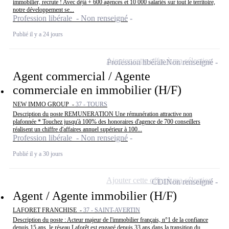
immobilier, recrute ! Avec déjà + 600 agences et 10 000 salariés sur tout le territoire,
notre développement se...
Profession libérale - Non renseigné
Publié il y a 24 jours
Ajouter cette offre à ma sélection
Profession libérale
Non renseigné
Agent commercial / Agente
commerciale en immobilier (H/F)
NEW IMMO GROUP -
37 - TOURS
Description du poste REMUNERATION Une rémunération attractive non
plafonnée * Touchez jusqu'à 100% des honoraires d'agence de 700 conseillers
réalisent un chiffre d'affaires annuel supérieur à 100...
Profession libérale - Non renseigné
Publié il y a 30 jours
Ajouter cette offre à ma sélection
CDI
Non renseigné
Agent / Agente immobilier (H/F)
LAFORET FRANCHISE -
37 - SAINT-AVERTIN
Description du poste : Acteur majeur de l'immobilier français, n°1 de la confiance
depuis 15 ans, le réseau Laforêt est engagé depuis 33 ans dans la transition du