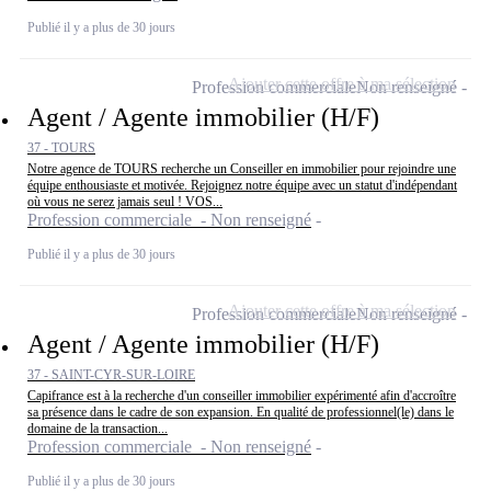
Publié il y a plus de 30 jours
Ajouter cette offre à ma sélection
Profession commerciale
Non renseigné
Agent / Agente immobilier (H/F)
37 - TOURS
Notre agence de TOURS recherche un Conseiller en immobilier pour rejoindre une
équipe enthousiaste et motivée. Rejoignez notre équipe avec un statut d'indépendant
où vous ne serez jamais seul ! VOS...
Profession commerciale - Non renseigné
Publié il y a plus de 30 jours
Ajouter cette offre à ma sélection
Profession commerciale
Non renseigné
Agent / Agente immobilier (H/F)
37 - SAINT-CYR-SUR-LOIRE
Capifrance est à la recherche d'un conseiller immobilier expérimenté afin d'accroître
sa présence dans le cadre de son expansion. En qualité de professionnel(le) dans le
domaine de la transaction...
Profession commerciale - Non renseigné
Publié il y a plus de 30 jours