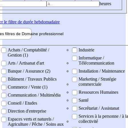
heures
er
le filtre de durée hebdomadaire
les filtres de
Domaine pro
fessionnel
ne professionel
Achats / Comptabilité /
Industrie
Gestion (1)
Informatique /
Arts / Artisanat d'art
Télécommunication
Banque / Assurance (2)
Installation / Maintenance
Bâtiment / Travaux Publics
Marketing / Stratégie
commerciale
Commerce / Vente (1)
Ressources Humaines
Communication / Multimédia
Santé
Conseil / Etudes
Secrétariat / Assistanat
Direction d'entreprise
Services à la personne / à l
Espaces verts et naturels /
collectivité
Agriculture / Pêche / Soins aux