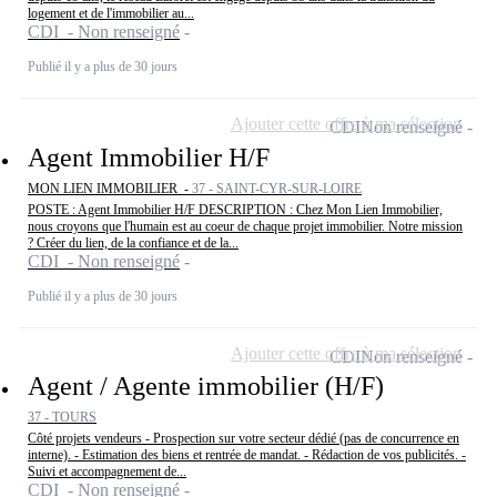
logement et de l'immobilier au...
CDI - Non renseigné
Publié il y a plus de 30 jours
Ajouter cette offre à ma sélection
CDI
Non renseigné
Agent Immobilier H/F
MON LIEN IMMOBILIER -
37 - SAINT-CYR-SUR-LOIRE
POSTE : Agent Immobilier H/F DESCRIPTION : Chez Mon Lien Immobilier,
nous croyons que l'humain est au coeur de chaque projet immobilier. Notre mission
? Créer du lien, de la confiance et de la...
CDI - Non renseigné
Publié il y a plus de 30 jours
Ajouter cette offre à ma sélection
CDI
Non renseigné
Agent / Agente immobilier (H/F)
37 - TOURS
Côté projets vendeurs - Prospection sur votre secteur dédié (pas de concurrence en
interne). - Estimation des biens et rentrée de mandat. - Rédaction de vos publicités. -
Suivi et accompagnement de...
CDI - Non renseigné