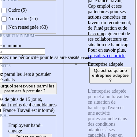
IFICATION
par France travail,
Cap emploi et ses
Cadre (5)
partenaires pour ses
actions concrètes en
Non cadre (25)
faveur du recrutement,
Non renseignée (63)
de l’intégration et de
l’accompagnement de
IRE BRUT MINIMUM
ses collaborateurs en
situation de handicap.
re minimum
Pour en savoir plus,
consultez cet article
.
ssez une périodicité pour le salaire saisi
Entreprise adaptée
NITÉS
Qu'est-ce qu'une
z parmi les 1ers à postuler
entreprise adaptée
résultats
?
urquoi serez-vous parmi les
L'entreprise adaptée
premiers à postuler ?
permet à un travailleur
es de plus de 15 jours,
en situation de
tant moins de 4 candidatures
handicap d'exercer
t France Travail est informé)
une activité
ICAP
professionnelle dans
des conditions
Employeur handi-
adaptées à ses
engagé
capacités. Pour en
Qu'est-ce qu'un