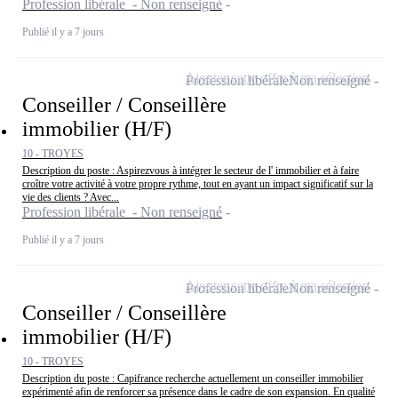
Profession libérale - Non renseigné
Publié il y a 7 jours
Ajouter cette offre à ma sélection
Profession libérale
Non renseigné
Conseiller / Conseillère
immobilier (H/F)
10 - TROYES
Description du poste : Aspirezvous à intégrer le secteur de l' immobilier et à faire
croître votre activité à votre propre rythme, tout en ayant un impact significatif sur la
vie des clients ? Avec...
Profession libérale - Non renseigné
Publié il y a 7 jours
Ajouter cette offre à ma sélection
Profession libérale
Non renseigné
Conseiller / Conseillère
immobilier (H/F)
10 - TROYES
Description du poste : Capifrance recherche actuellement un conseiller immobilier
expérimenté afin de renforcer sa présence dans le cadre de son expansion. En qualité