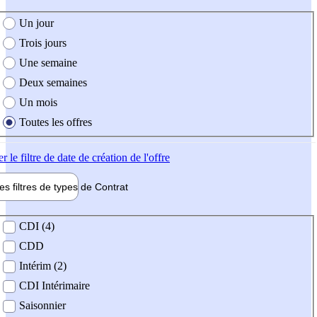
e création de l'offre
Un jour
Trois jours
Une semaine
Deux semaines
Un mois
Toutes les offres
er
le filtre de date de création de l'offre
les filtres de types de
Contrat
de contrat
CDI (4)
CDD
Intérim (2)
CDI Intérimaire
Saisonnier