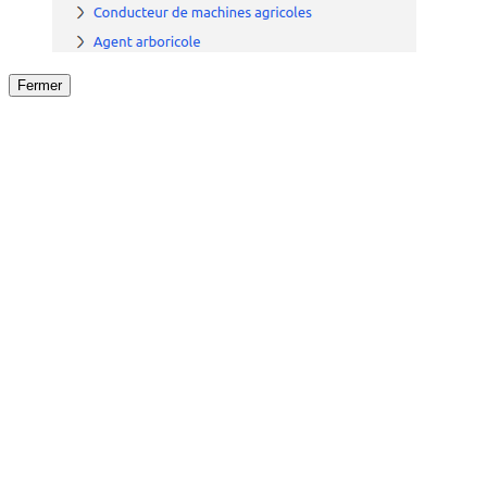
Fermer
Fermer
le détail de l'offre
/
Offre
sur
Offre précéden