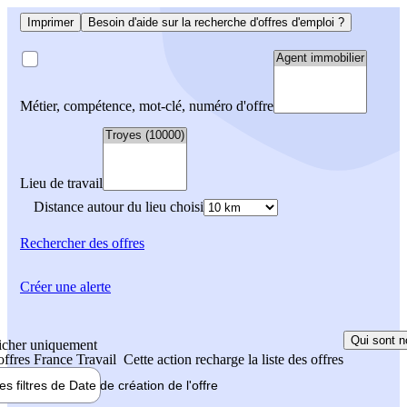
Imprimer
Besoin d'aide sur la recherche d'offres d'emploi ?
Métier, compétence, mot-clé, numéro d'offre
Lieu de travail
Distance autour du lieu choisi
Rechercher
des offres
Créer une alerte
Qui sont n
icher uniquement
 offres France Travail
Cette action recharge la liste des offres
les filtres de
Date de création
de l'offre