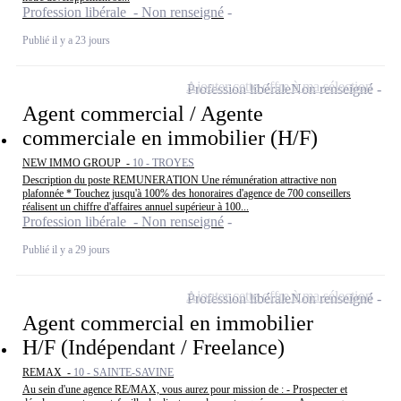
Profession libérale - Non renseigné
Publié il y a 23 jours
Ajouter cette offre à ma sélection
Profession libérale
Non renseigné
Agent commercial / Agente
commerciale en immobilier (H/F)
NEW IMMO GROUP -
10 - TROYES
Description du poste REMUNERATION Une rémunération attractive non
plafonnée * Touchez jusqu'à 100% des honoraires d'agence de 700 conseillers
réalisent un chiffre d'affaires annuel supérieur à 100...
Profession libérale - Non renseigné
Publié il y a 29 jours
Ajouter cette offre à ma sélection
Profession libérale
Non renseigné
Agent commercial en immobilier
H/F (Indépendant / Freelance)
REMAX -
10 - SAINTE-SAVINE
Au sein d'une agence RE/MAX, vous aurez pour mission de : - Prospecter et