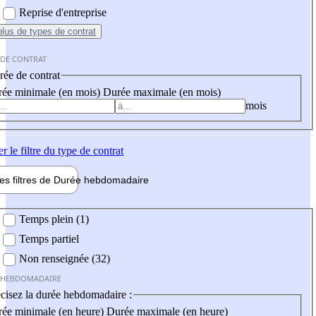
Reprise d'entreprise
plus
de types de contrat
 DE CONTRAT
ée de contrat
ée minimale (en mois)
Durée maximale (en mois)
mois
er
le filtre du type de contrat
les filtres de
Durée hebdo
madaire
 hebdomadaire
Temps plein (1)
Temps partiel
Non renseignée (32)
 HEBDOMADAIRE
cisez la durée hebdomadaire :
ée minimale (en heure)
Durée maximale (en heure)