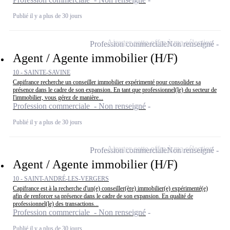
Publié il y a plus de 30 jours
Ajouter cette offre à ma sélection
Profession commerciale
Non renseigné
Agent / Agente immobilier (H/F)
10 - SAINTE-SAVINE
Capifrance recherche un conseiller immobilier expérimenté pour consolider sa
présence dans le cadre de son expansion. En tant que professionnel(le) du secteur de
l'immobilier, vous gérez de manière...
Profession commerciale - Non renseigné
Publié il y a plus de 30 jours
Ajouter cette offre à ma sélection
Profession commerciale
Non renseigné
Agent / Agente immobilier (H/F)
10 - SAINT-ANDRÉ-LES-VERGERS
Capifrance est à la recherche d'un(e) conseiller(ère) immobilier(e) expérimenté(e)
afin de renforcer sa présence dans le cadre de son expansion. En qualité de
professionnel(le) des transactions...
Profession commerciale - Non renseigné
Publié il y a plus de 30 jours