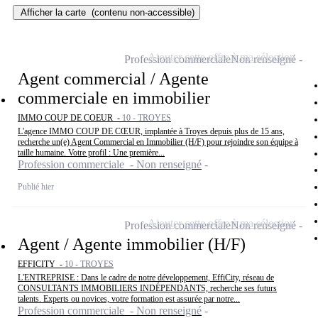
Afficher la carte
(contenu non-accessible)
Ajouter cette offre à ma sélection
Profession commerciale
Non renseigné
Agent commercial / Agente
commerciale en immobilier
IMMO COUP DE COEUR -
10 - TROYES
L'agence IMMO COUP DE CŒUR, implantée à Troyes depuis plus de 15 ans,
recherche un(e) Agent Commercial en Immobilier (H/F) pour rejoindre son équipe à
taille humaine. Votre profil : Une première...
Profession commerciale - Non renseigné
Publié hier
Ajouter cette offre à ma sélection
Profession commerciale
Non renseigné
Agent / Agente immobilier (H/F)
EFFICITY -
10 - TROYES
L'ENTREPRISE : Dans le cadre de notre développement, EffiCity, réseau de
CONSULTANTS IMMOBILIERS INDÉPENDANTS, recherche ses futurs
talents. Experts ou novices, votre formation est assurée par notre...
Profession commerciale - Non renseigné