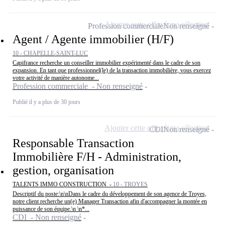
Ajouter cette offre à ma sélection
Profession commerciale
Non renseigné
Agent / Agente immobilier (H/F)
10 - CHAPELLE-SAINT-LUC
Capifrance recherche un conseiller immobilier expérimenté dans le cadre de son
expansion. En tant que professionnel(le) de la transaction immobilière, vous exercez
votre activité de manière autonome...
Profession commerciale - Non renseigné
Publié il y a plus de 30 jours
Ajouter cette offre à ma sélection
CDI
Non renseigné
Responsable Transaction
Immobilière F/H - Administration,
gestion, organisation
TALENTS IMMO CONSTRUCTION -
10 - TROYES
Descriptif du poste:\n\nDans le cadre du développement de son agence de Troyes,
notre client recherche un(e) Manager Transaction afin d'accompagner la montée en
puissance de son équipe.\n \n*...
CDI - Non renseigné