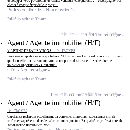
développer votre portefeuille de clients vendeurs et acquéreurs ; - Accompagner vos
clients à chaque étape de leur projet...
Profession libérale - Non renseigné
Publié il y a plus de 30 jours
Ajouter cette offre à ma sélection
CDI
Non renseigné
Agent / Agente immobilier (H/F)
MARTINOT REALISATIONS -
10 - TROYES
Vous êtes en quête de défis quotidiens ? Alors ce travail est idéal pour vous ! En tant
que Conseiller en transaction, vous aurez pour missions de : - Rechercher de
nouvelles opportunités - Connaître...
CDI - Non renseigné
Publié il y a plus de 30 jours
Ajouter cette offre à ma sélection
Profession commerciale
Non renseigné
Agent / Agente immobilier (H/F)
10 - TROYES
Capifrance recherche actuellement un conseiller immobilier expérimenté afin de
renforcer sa présence dans le cadre de son expansion. En qualité de professionnel de
la transaction immobilière, vous...
Profession commerciale - Non renseigné