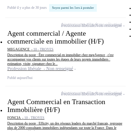
Publié il y a plus de 30 jours
Soyez parmi les 1ers à postuler
Ajouter cette offre à ma sélection
Profession libérale
Non renseigné
Agent commercial / Agente
commerciale en immobilier (H/F)
MEGAGENCE -
10 - TROYES
Description du poste : Être commercial en immobilier chez megAgence , c'est
accompagner vos clients sur toutes les étapes de leurs projets immobiliers :
estimation, visite, signature chez le...
Profession libérale - Non renseigné
Publié aujourd'hui
Ajouter cette offre à ma sélection
Profession libérale
Non renseigné
Agent Commercial en Transaction
Immobilière (H/F)
FONCIA -
10 - TROYES
Description du poste : Efficity, un des réseaux leaders du marché français, regroupe
plus de 2000 consultants immobiliers indépendants sur toute la France. Dans le