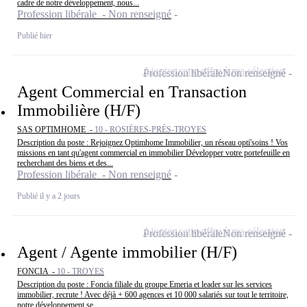
cadre de notre développement, nous...
Profession libérale - Non renseigné
Publié hier
Ajouter cette offre à ma sélection
Profession libérale
Non renseigné
Agent Commercial en Transaction
Immobilière (H/F)
SAS OPTIMHOME -
10 - ROSIÈRES-PRÈS-TROYES
Description du poste : Rejoignez Optimhome Immobilier, un réseau opti'soins ! Vos
missions en tant qu'agent commercial en immobilier Développer votre portefeuille en
recherchant des biens et des...
Profession libérale - Non renseigné
Publié il y a 2 jours
Ajouter cette offre à ma sélection
Profession libérale
Non renseigné
Agent / Agente immobilier (H/F)
FONCIA -
10 - TROYES
Description du poste : Foncia filiale du groupe Emeria et leader sur les services
immobilier, recrute ! Avec déjà + 600 agences et 10 000 salariés sur tout le territoire,
notre développement se...