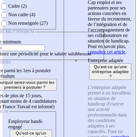
Cap emploi et ses
Cadre (2)
partenaires pour ses
actions concrètes en
Non cadre (4)
faveur du recrutement,
Non renseignée (27)
de l’intégration et de
l’accompagnement de
IRE BRUT MINIMUM
ses collaborateurs en
situation de handicap.
re minimum
Pour en savoir plus,
consultez cet article
.
ssez une périodicité pour le salaire saisi
Entreprise adaptée
NITÉS
Qu'est-ce qu'une
z parmi les 1ers à postuler
entreprise adaptée
résultats
?
urquoi serez-vous parmi les
L'entreprise adaptée
premiers à postuler ?
permet à un travailleur
es de plus de 15 jours,
en situation de
tant moins de 4 candidatures
handicap d'exercer
t France Travail est informé)
une activité
ICAP
professionnelle dans
des conditions
Employeur handi-
adaptées à ses
engagé
capacités. Pour en
Qu'est-ce qu'un
savoir plus,
consultez