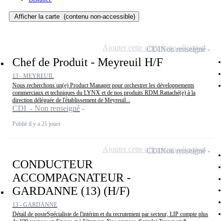
Afficher la carte
(contenu non-accessible)
Ajouter cette offre à ma sélection
CDI
Non renseigné
Chef de Produit - Meyreuil H/F
13 - MEYREUIL
Nous recherchons un(e) Product Manager pour orchestrer les développements
commerciaux et techniques du LYNX et de nos produits RDM.Rattaché(e) à la
direction déléguée de l'établissement de Meyreuil...
CDI - Non renseigné
Publié il y a 21 jours
Ajouter cette offre à ma sélection
CDI
Non renseigné
CONDUCTEUR
ACCOMPAGNATEUR -
GARDANNE (13) (H/F)
13 - GARDANNE
Détail de posteSpécialiste de l'intérim et du recrutement par secteur, LIP compte plus