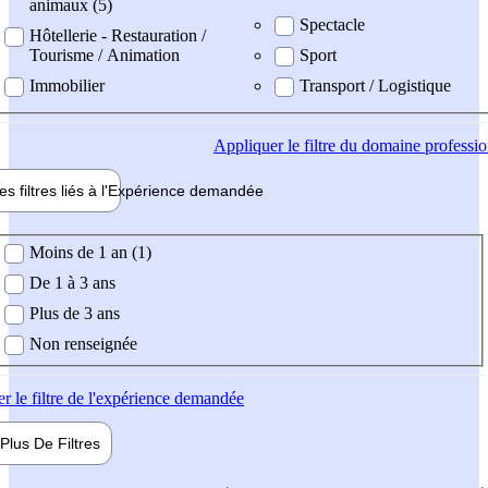
animaux (5)
Spectacle
Hôtellerie - Restauration /
Tourisme / Animation
Sport
Immobilier
Transport / Logistique
Appliquer
le filtre du domaine professi
es filtres liés à l'
Expérience
demandée
ience demandée
Moins de 1 an (1)
De 1 à 3 ans
Plus de 3 ans
Non renseignée
er
le filtre de l'expérience demandée
Plus De
Filtres