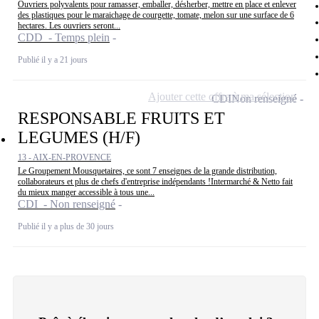
Ouvriers polyvalents pour ramasser, emballer, désherber, mettre en place et enlever
des plastiques pour le maraichage de courgette, tomate, melon sur une surface de 6
hectares. Les ouvriers seront...
CDD - Temps plein
Publié il y a 21 jours
Ajouter cette offre à ma sélection
CDI
Non renseigné
RESPONSABLE FRUITS ET
LEGUMES (H/F)
13 - AIX-EN-PROVENCE
Le Groupement Mousquetaires, ce sont 7 enseignes de la grande distribution,
collaborateurs et plus de chefs d'entreprise indépendants !Intermarché & Netto fait
du mieux manger accessible à tous une...
CDI - Non renseigné
Publié il y a plus de 30 jours