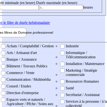
ée minimale (en heure)
Durée maximale (en heure)
heures
er
le filtre de durée hebdomadaire
les filtres de
Domaine pro
fessionnel
ne professionel
Achats / Comptabilité / Gestion
Industrie
Arts / Artisanat d'art
Informatique /
Télécommunication
Banque / Assurance
Installation / Maintenance
Bâtiment / Travaux Publics
Marketing / Stratégie
Commerce / Vente
commerciale
Communication / Multimédia
Ressources Humaines
Conseil / Etudes
Santé
Direction d'entreprise
Secrétariat / Assistanat
Espaces verts et naturels /
Services à la personne / à l
Agriculture / Pêche / Soins aux
collectivité