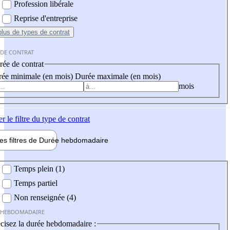
Profession libérale
Reprise d'entreprise
plus
de types de contrat
 DE CONTRAT
ée de contrat
ée minimale (en mois)
Durée maximale (en mois)
mois
er
le filtre du type de contrat
les filtres de
Durée hebdo
madaire
 hebdomadaire
Temps plein (1)
Temps partiel
Non renseignée (4)
 HEBDOMADAIRE
cisez la durée hebdomadaire :