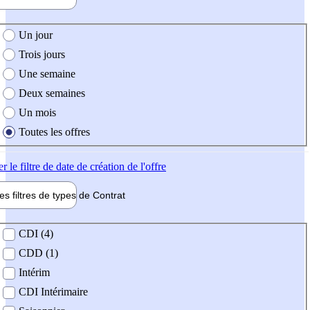
e création de l'offre
Un jour
Trois jours
Une semaine
Deux semaines
Un mois
Toutes les offres
er
le filtre de date de création de l'offre
les filtres de types de
Contrat
de contrat
CDI (4)
CDD (1)
Intérim
CDI Intérimaire