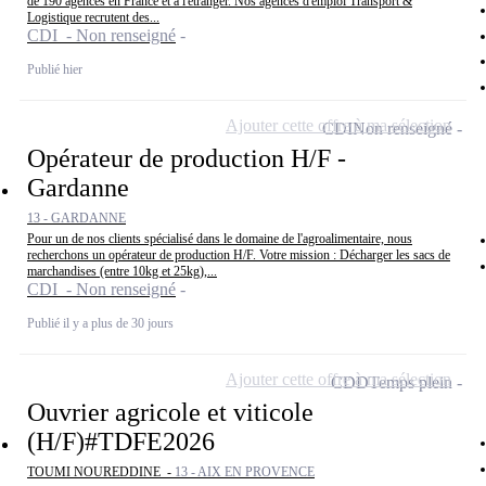
de 190 agences en France et à l'étranger. Nos agences d'emploi Transport &
Logistique recrutent des...
CDI - Non renseigné
Publié hier
Ajouter cette offre à ma sélection
CDI
Non renseigné
Opérateur de production H/F -
Gardanne
13 - GARDANNE
Pour un de nos clients spécialisé dans le domaine de l'agroalimentaire, nous
recherchons un opérateur de production H/F. Votre mission : Décharger les sacs de
marchandises (entre 10kg et 25kg),...
CDI - Non renseigné
Publié il y a plus de 30 jours
Ajouter cette offre à ma sélection
CDD
Temps plein
Ouvrier agricole et viticole
(H/F)#TDFE2026
TOUMI NOUREDDINE -
13 - AIX EN PROVENCE