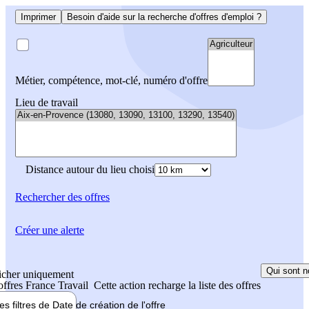
Imprimer
Besoin d'aide sur la recherche d'offres d'emploi ?
Métier, compétence, mot-clé, numéro d'offre
Lieu de travail
Distance autour du lieu choisi
Rechercher
des offres
Créer une alerte
Qui sont n
icher uniquement
 offres France Travail
Cette action recharge la liste des offres
les filtres de
Date de création
de l'offre