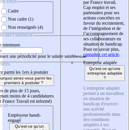
IFICATION
par France travail,
Cap emploi et ses
Cadre
partenaires pour ses
actions concrètes en
Non cadre (1)
faveur du recrutement,
Non renseignée (4)
de l’intégration et de
l’accompagnement de
IRE BRUT MINIMUM
ses collaborateurs en
situation de handicap.
re minimum
Pour en savoir plus,
consultez cet article
.
ssez une périodicité pour le salaire saisi
Entreprise adaptée
NITÉS
Qu'est-ce qu'une
z parmi les 1ers à postuler
entreprise adaptée
?
urquoi serez-vous parmi les
premiers à postuler ?
L'entreprise adaptée
es de plus de 15 jours,
permet à un travailleur
tant moins de 4 candidatures
en situation de
t France Travail est informé)
handicap d'exercer
ICAP
une activité
professionnelle dans
Employeur handi-
des conditions
engagé
adaptées à ses
Qu'est-ce qu'un
capacités. Pour en