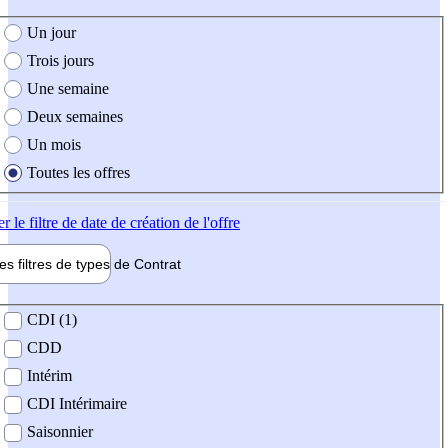
e création de l'offre
Un jour
Trois jours
Une semaine
Deux semaines
Un mois
Toutes les offres
er
le filtre de date de création de l'offre
les filtres de types de
Contrat
de contrat
CDI (1)
CDD
Intérim
CDI Intérimaire
Saisonnier