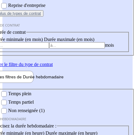
Reprise d'entreprise
plus
de types de contrat
 DE CONTRAT
ée de contrat
ée minimale (en mois)
Durée maximale (en mois)
mois
er
le filtre du type de contrat
les filtres de
Durée hebdo
madaire
 hebdomadaire
Temps plein
Temps partiel
Non renseignée (1)
 HEBDOMADAIRE
cisez la durée hebdomadaire :
ée minimale (en heure)
Durée maximale (en heure)