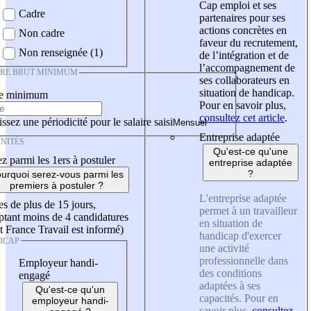
Cap emploi et ses
Cadre
partenaires pour ses
actions concrètes en
Non cadre
faveur du recrutement,
Non renseignée (1)
de l’intégration et de
l’accompagnement de
IRE BRUT MINIMUM
ses collaborateurs en
situation de handicap.
re minimum
Pour en savoir plus,
consultez cet article
.
ssez une périodicité pour le salaire saisi
Entreprise adaptée
NITÉS
Qu'est-ce qu'une
z parmi les 1ers à postuler
entreprise adaptée
?
urquoi serez-vous parmi les
premiers à postuler ?
L'entreprise adaptée
es de plus de 15 jours,
permet à un travailleur
tant moins de 4 candidatures
en situation de
t France Travail est informé)
handicap d'exercer
ICAP
une activité
professionnelle dans
Employeur handi-
des conditions
engagé
adaptées à ses
Qu'est-ce qu'un
capacités. Pour en
employeur handi-
savoir plus,
consultez