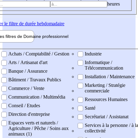
heures
er
le filtre de durée hebdomadaire
les filtres de
Domaine pro
fessionnel
ne professionel
Achats / Comptabilité / Gestion
Industrie
Arts / Artisanat d'art
Informatique /
Télécommunication
Banque / Assurance
Installation / Maintenance
Bâtiment / Travaux Publics
Marketing / Stratégie
Commerce / Vente
commerciale
Communication / Multimédia
Ressources Humaines
Conseil / Etudes
Santé
Direction d'entreprise
Secrétariat / Assistanat
Espaces verts et naturels /
Services à la personne / à l
Agriculture / Pêche / Soins aux
collectivité
animaux (1)