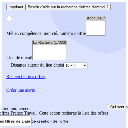
Imprimer
Besoin d'aide sur la recherche d'offres d'emploi ?
Métier, compétence, mot-clé, numéro d'offre
Lieu de travail
Distance autour du lieu choisi
Rechercher
des offres
Créer une alerte
Qui sont n
icher uniquement
 offres France Travail
Cette action recharge la liste des offres
les filtres de
Date de création
de l'offre