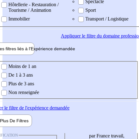
Spectacle
Hôtellerie - Restauration /
Tourisme / Animation
Sport
Immobilier
Transport / Logistique
Appliquer
le filtre du domaine professi
es filtres liés à l'
Expérience
demandée
ience demandée
Moins de 1 an
De 1 à 3 ans
Plus de 3 ans
Non renseignée
er
le filtre de l'expérience demandée
Plus De
Filtres
IFICATION
par France travail,