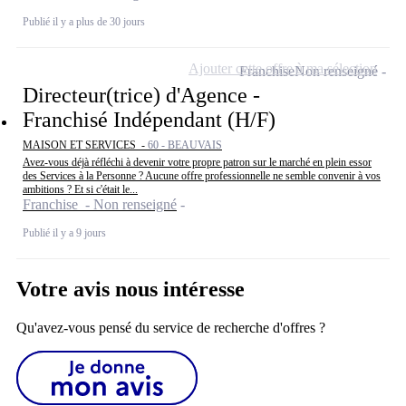
Publié il y a plus de 30 jours
Ajouter cette offre à ma sélection
Franchise
Non renseigné
Directeur(trice) d'Agence -
Franchisé Indépendant (H/F)
MAISON ET SERVICES -
60 - BEAUVAIS
Avez-vous déjà réfléchi à devenir votre propre patron sur le marché en plein essor
des Services à la Personne ? Aucune offre professionnelle ne semble convenir à vos
ambitions ? Et si c'était le...
Franchise - Non renseigné
Publié il y a 9 jours
Votre avis nous intéresse
Qu'avez-vous pensé du service de recherche d'offres ?