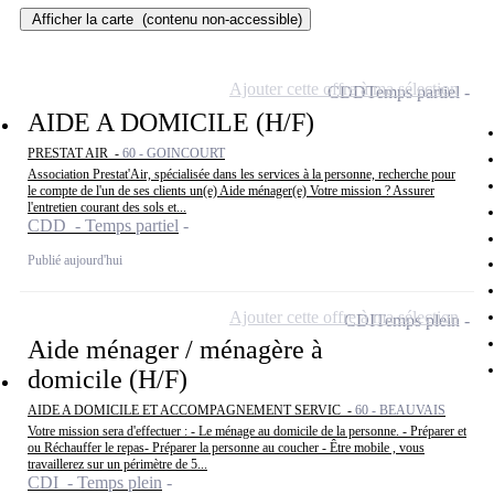
Afficher la carte
(contenu non-accessible)
Ajouter cette offre à ma sélection
CDD
Temps partiel
AIDE A DOMICILE (H/F)
PRESTAT AIR -
60 - GOINCOURT
Association Prestat'Air, spécialisée dans les services à la personne, recherche pour
le compte de l'un de ses clients un(e) Aide ménager(e) Votre mission ? Assurer
l'entretien courant des sols et...
CDD - Temps partiel
Publié aujourd'hui
Ajouter cette offre à ma sélection
CDI
Temps plein
Aide ménager / ménagère à
domicile (H/F)
AIDE A DOMICILE ET ACCOMPAGNEMENT SERVIC -
60 - BEAUVAIS
Votre mission sera d'effectuer : - Le ménage au domicile de la personne. - Préparer et
ou Réchauffer le repas- Préparer la personne au coucher - Être mobile , vous
travaillerez sur un périmètre de 5...
CDI - Temps plein