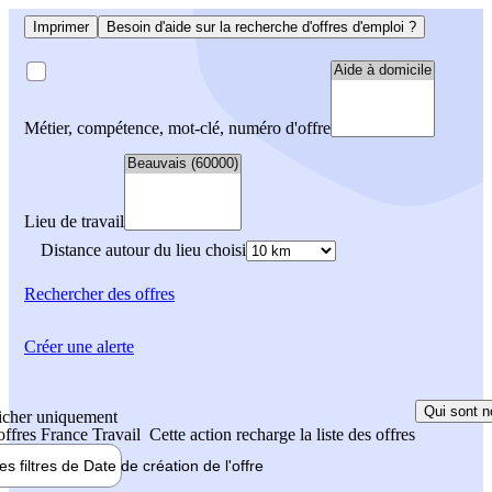
Imprimer
Besoin d'aide sur la recherche d'offres d'emploi ?
Métier, compétence, mot-clé, numéro d'offre
Lieu de travail
Distance autour du lieu choisi
Rechercher
des offres
Créer une alerte
Qui sont n
icher uniquement
 offres France Travail
Cette action recharge la liste des offres
les filtres de
Date de création
de l'offre