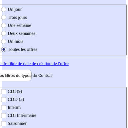
e création de l'offre
Un jour
Trois jours
Une semaine
Deux semaines
Un mois
Toutes les offres
er
le filtre de date de création de l'offre
les filtres de types de
Contrat
de contrat
CDI (9)
CDD (3)
Intérim
CDI Intérimaire
Saisonnier