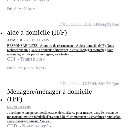
Publié il y a 23 jours
Ajouter cette offre à ma sélection
CDI
Temps plein
aide a domicile (H/F)
ADMR 60 -
60 - BEAUVAIS
RESPONSABILITÉS : Annonce de recrutement – Aide à domicile (H/F) Nous
recherchons un(e) aide à domicile sérieux(se), bienveillant(e) et motivé(e) pour
accompagner des personnes âgées, en situation...
CDI - Temps plein
Publié il y a plus de 30 jours
Ajouter cette offre à ma sélection
CDD
Non renseigné
Ménagère/ménager à domicile
(H/F)
60 - NIVILLERS
Je recherche une personne sérieuse et de confiance pour m'aider dans l'entretien de
ma maison. maison familiale d'environ 110 m² comprenant : 4 chambres grand salon
/ salle à manger cuisine 2 salles...
CDD - Non renseigné