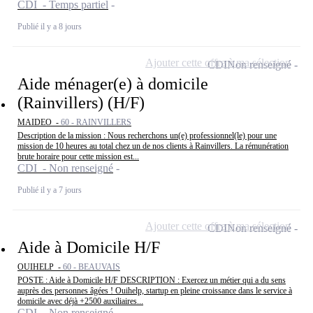
CDI - Temps partiel
Publié il y a 8 jours
Ajouter cette offre à ma sélection
CDI
Non renseigné
Aide ménager(e) à domicile
(Rainvillers) (H/F)
MAIDEO -
60 - RAINVILLERS
Description de la mission : Nous recherchons un(e) professionnel(le) pour une
mission de 10 heures au total chez un de nos clients à Rainvillers. La rémunération
brute horaire pour cette mission est...
CDI - Non renseigné
Publié il y a 7 jours
Ajouter cette offre à ma sélection
CDI
Non renseigné
Aide à Domicile H/F
OUIHELP -
60 - BEAUVAIS
POSTE : Aide à Domicile H/F DESCRIPTION : Exercez un métier qui a du sens
auprès des personnes âgées ! Ouihelp, startup en pleine croissance dans le service à
domicile avec déjà +2500 auxiliaires...
CDI - Non renseigné