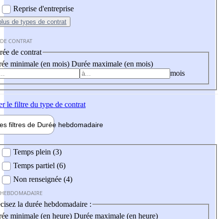
Reprise d'entreprise
plus
de types de contrat
 DE CONTRAT
ée de contrat
ée minimale (en mois)
Durée maximale (en mois)
mois
er
le filtre du type de contrat
les filtres de
Durée hebdo
madaire
 hebdomadaire
Temps plein (3)
Temps partiel (6)
Non renseignée (4)
 HEBDOMADAIRE
cisez la durée hebdomadaire :
ée minimale (en heure)
Durée maximale (en heure)