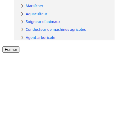
Fermer
Fermer
le détail de l'offre
/
Offre
sur
Offre précéden