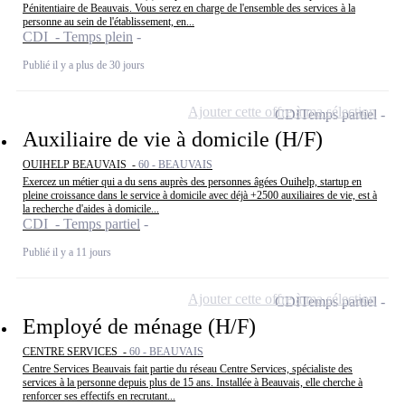
Pénitentiaire de Beauvais. Vous serez en charge de l'ensemble des services à la
personne au sein de l'établissement, en...
CDI - Temps plein
Publié il y a plus de 30 jours
Ajouter cette offre à ma sélection
CDI
Temps partiel
Auxiliaire de vie à domicile (H/F)
OUIHELP BEAUVAIS -
60 - BEAUVAIS
Exercez un métier qui a du sens auprès des personnes âgées Ouihelp, startup en
pleine croissance dans le service à domicile avec déjà +2500 auxiliaires de vie, est à
la recherche d'aides à domicile...
CDI - Temps partiel
Publié il y a 11 jours
Ajouter cette offre à ma sélection
CDI
Temps partiel
Employé de ménage (H/F)
CENTRE SERVICES -
60 - BEAUVAIS
Centre Services Beauvais fait partie du réseau Centre Services, spécialiste des
services à la personne depuis plus de 15 ans. Installée à Beauvais, elle cherche à
renforcer ses effectifs en recrutant...