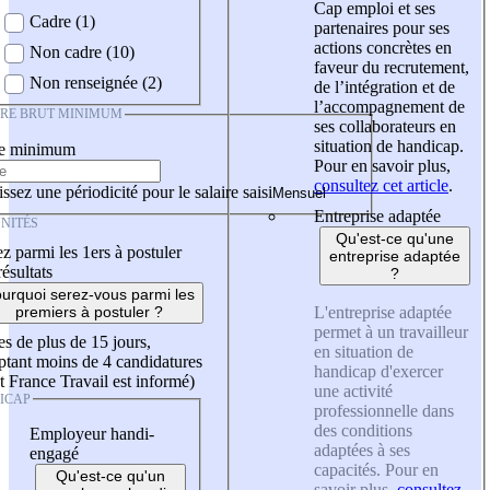
Cap emploi et ses
Cadre (1)
partenaires pour ses
actions concrètes en
Non cadre (10)
faveur du recrutement,
Non renseignée (2)
de l’intégration et de
l’accompagnement de
IRE BRUT MINIMUM
ses collaborateurs en
situation de handicap.
re minimum
Pour en savoir plus,
consultez cet article
.
ssez une périodicité pour le salaire saisi
Entreprise adaptée
NITÉS
Qu'est-ce qu'une
z parmi les 1ers à postuler
entreprise adaptée
résultats
?
urquoi serez-vous parmi les
L'entreprise adaptée
premiers à postuler ?
permet à un travailleur
es de plus de 15 jours,
en situation de
tant moins de 4 candidatures
handicap d'exercer
t France Travail est informé)
une activité
ICAP
professionnelle dans
des conditions
Employeur handi-
adaptées à ses
engagé
capacités. Pour en
Qu'est-ce qu'un
savoir plus,
consultez