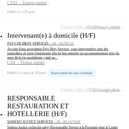
CDD - Temps partiel
Publié il y a 29 jours
Ajouter cette offre à ma sélection
CDI
Temps partiel
Intervenant(e) à domicile (H/F)
PAYS DE BRAY SERVICES -
60 - AUNEUIL
Au sein d'une association Pays Bray Services, vous interviendrez chez des
particuliers en perte d'autonomie afin de leur apporter un accompagnement pour les
actes de la vie quotidienne. (aide au...
CDI - Temps partiel
Publié il y a plus de 30 jours
Soyez parmi les 1ers à postuler
Ajouter cette offre à ma sélection
CDI
Temps plein
RESPONSABLE
RESTAURATION ET
HOTELLERIE (H/F)
SODEXO JUSTICE SERVICES -
60 - BEAUVAIS
Sodexo Justice recherche un(e) Responsable Service à la Personne pour le Centre