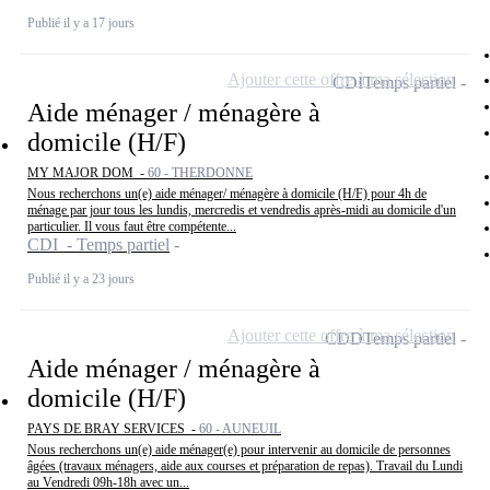
Publié il y a 17 jours
Ajouter cette offre à ma sélection
CDI
Temps partiel
Aide ménager / ménagère à
domicile (H/F)
MY MAJOR DOM -
60 - THERDONNE
Nous recherchons un(e) aide ménager/ ménagère à domicile (H/F) pour 4h de
ménage par jour tous les lundis, mercredis et vendredis après-midi au domicile d'un
particulier. Il vous faut être compétente...
CDI - Temps partiel
Publié il y a 23 jours
Ajouter cette offre à ma sélection
CDD
Temps partiel
Aide ménager / ménagère à
domicile (H/F)
PAYS DE BRAY SERVICES -
60 - AUNEUIL
Nous recherchons un(e) aide ménager(e) pour intervenir au domicile de personnes
âgées (travaux ménagers, aide aux courses et préparation de repas). Travail du Lundi
au Vendredi 09h-18h avec un...