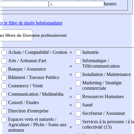
heures
er
le filtre de durée hebdomadaire
les filtres de
Domaine pro
fessionnel
ne professionel
Achats / Comptabilité / Gestion
Industrie
Arts / Artisanat d'art
Informatique /
Télécommunication
Banque / Assurance
Installation / Maintenance
Bâtiment / Travaux Publics
Marketing / Stratégie
Commerce / Vente
commerciale
Communication / Multimédia
Ressources Humaines
Conseil / Etudes
Santé
Direction d'entreprise
Secrétariat / Assistanat
Espaces verts et naturels /
Services à la personne / à l
Agriculture / Pêche / Soins aux
collectivité (13)
animaux