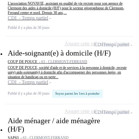
L'association NOVAVIE, assistant en qualité de vie recrute pour son agence de
Clermont des aides à domicile (H/F) pour le secteur géographique de Clermont-
Ferrand centre et nord. Depuis 30 ans,...
CDI - Temps partiel
Publié il y a plus de 30 jours
Ajouter cette offre à ma sélection
CDI
Temps partiel
Aide-soignant(e) à domicile (H/F)
COUP DE POUCE -
63 - CLERMONT-FERRAND
COUP DE POUCE, société d'aide et de services à la personne à domicile, recrute
un(e) aide-soignant(e) à domicile afin d'accompagner des personnes âgées, en
situation de handicap ou en perte...
CDI - Temps partiel
Publié il y a plus de 30 jours
Soyez parmi les 1ers à postuler
Ajouter cette offre à ma sélection
CDI
Temps partiel
Aide ménager / aide ménagère
(H/F)
SAP63 -
63 - CLERMONT-FERRAND