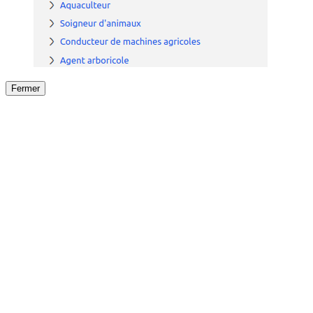
Fermer
Fermer
le détail de l'offre
/
Offre
sur
Offre précéden