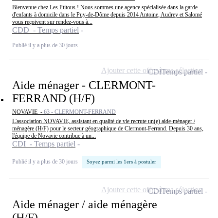
Bienvenue chez Les Ptitous ! Nous sommes une agence spécialisée dans la garde
d'enfants à domicile dans le Puy-de-Dôme depuis 2014 Antoine, Audrey et Salomé
vous reçoivent sur rendez-vous à...
CDD - Temps partiel
Publié il y a plus de 30 jours
Ajouter cette offre à ma sélection
CDI
Temps partiel
Aide ménager - CLERMONT-
FERRAND (H/F)
NOVAVIE -
63 - CLERMONT-FERRAND
L'association NOVAVIE, assistant en qualité de vie recrute un(e) aide-ménager /
ménagère (H/F) pour le secteur géographique de Clermont-Ferrand. Depuis 30 ans,
l'équipe de Novavie contribue à un...
CDI - Temps partiel
Publié il y a plus de 30 jours
Soyez parmi les 1ers à postuler
Ajouter cette offre à ma sélection
CDI
Temps partiel
Aide ménager / aide ménagère
(H/F)