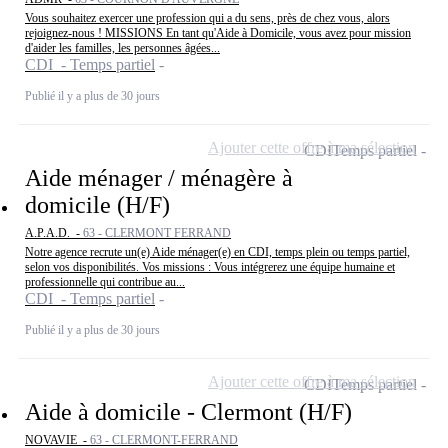
Vous souhaitez exercer une profession qui a du sens, près de chez vous, alors
rejoignez-nous ! MISSIONS En tant qu'Aide à Domicile, vous avez pour mission
d'aider les familles, les personnes âgées...
CDI - Temps partiel
Publié il y a plus de 30 jours
Ajouter cette offre à ma sélection
CDI
Temps partiel
Aide ménager / ménagère à
domicile (H/F)
A.P.A.D. -
63 - CLERMONT FERRAND
Notre agence recrute un(e) Aide ménager(e) en CDI, temps plein ou temps partiel,
selon vos disponibilités. Vos missions : Vous intégrerez une équipe humaine et
professionnelle qui contribue au...
CDI - Temps partiel
Publié il y a plus de 30 jours
Ajouter cette offre à ma sélection
CDI
Temps partiel
Aide à domicile - Clermont (H/F)
NOVAVIE -
63 - CLERMONT-FERRAND