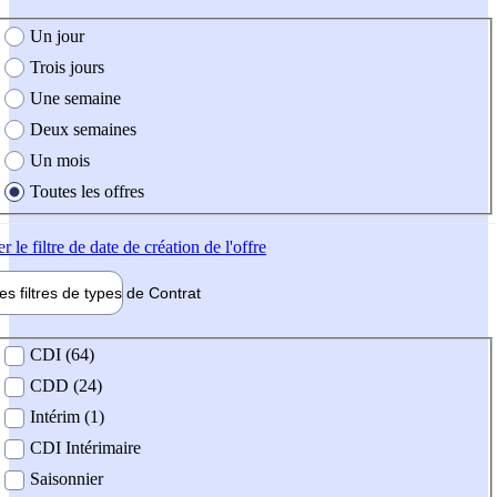
e création de l'offre
Un jour
Trois jours
Une semaine
Deux semaines
Un mois
Toutes les offres
er
le filtre de date de création de l'offre
les filtres de types de
Contrat
de contrat
CDI (64)
CDD (24)
Intérim (1)
CDI Intérimaire
Saisonnier