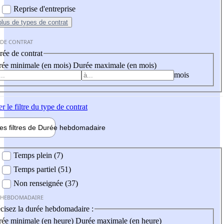
Reprise d'entreprise
plus
de types de contrat
 DE CONTRAT
ée de contrat
ée minimale (en mois)
Durée maximale (en mois)
mois
er
le filtre du type de contrat
les filtres de
Durée hebdo
madaire
 hebdomadaire
Temps plein (7)
Temps partiel (51)
Non renseignée (37)
 HEBDOMADAIRE
cisez la durée hebdomadaire :
ée minimale (en heure)
Durée maximale (en heure)