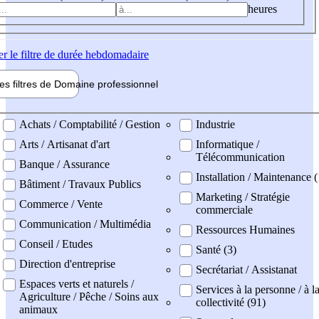
heures
er
le filtre de durée hebdomadaire
les filtres de
Domaine pro
fessionnel
ne professionel
Achats / Comptabilité / Gestion
Industrie
Arts / Artisanat d'art
Informatique /
Télécommunication
Banque / Assurance
Installation / Maintenance (
Bâtiment / Travaux Publics
Marketing / Stratégie
Commerce / Vente
commerciale
Communication / Multimédia
Ressources Humaines
Conseil / Etudes
Santé (3)
Direction d'entreprise
Secrétariat / Assistanat
Espaces verts et naturels /
Services à la personne / à l
Agriculture / Pêche / Soins aux
collectivité (91)
animaux