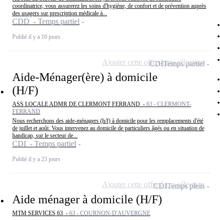
coordinatrice, vous assurerez les soins d'hygiène, de confort et de prévention auprès
des usagers sur prescription médicale à...
CDD - Temps partiel
Publié il y a 10 jours
Ajouter cette offre à ma sélection
CDI
Temps partiel
Aide-Ménager(ère) à domicile
(H/F)
ASS LOCALE ADMR DE CLERMONT FERRAND -
63 - CLERMONT-
FERRAND
Nous recherchons des aide-ménagers (h/f) à domicile pour les remplacements d'été
de juillet et août. Vous intervenez au domicile de particuliers âgés ou en situation de
handicap, sur le secteur de...
CDI - Temps partiel
Publié il y a 23 jours
Ajouter cette offre à ma sélection
CDI
Temps plein
Aide ménager à domicile (H/F)
MTM SERVICES 63 -
63 - COURNON-D'AUVERGNE