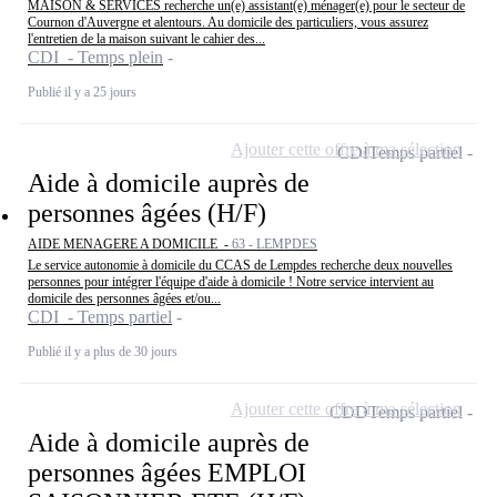
MAISON & SERVICES recherche un(e) assistant(e) ménager(e) pour le secteur de
Cournon d'Auvergne et alentours. Au domicile des particuliers, vous assurez
l'entretien de la maison suivant le cahier des...
CDI - Temps plein
Publié il y a 25 jours
Ajouter cette offre à ma sélection
CDI
Temps partiel
Aide à domicile auprès de
personnes âgées (H/F)
AIDE MENAGERE A DOMICILE -
63 - LEMPDES
Le service autonomie à domicile du CCAS de Lempdes recherche deux nouvelles
personnes pour intégrer l'équipe d'aide à domicile ! Notre service intervient au
domicile des personnes âgées et/ou...
CDI - Temps partiel
Publié il y a plus de 30 jours
Ajouter cette offre à ma sélection
CDD
Temps partiel
Aide à domicile auprès de
personnes âgées EMPLOI