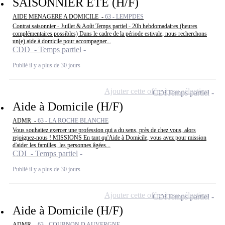
SAISONNIER ETE (H/F)
AIDE MENAGERE A DOMICILE -
63 - LEMPDES
Contrat saisonnier - Juillet & Août Temps partiel - 20h hebdomadaires (heures
complémentaires possibles) Dans le cadre de la période estivale, nous recherchons
un(e) aide à domicile pour accompagner...
CDD - Temps partiel
Publié il y a plus de 30 jours
Ajouter cette offre à ma sélection
CDI
Temps partiel
Aide à Domicile (H/F)
ADMR -
63 - LA ROCHE BLANCHE
Vous souhaitez exercer une profession qui a du sens, près de chez vous, alors
rejoignez-nous ! MISSIONS En tant qu'Aide à Domicile, vous avez pour mission
d'aider les familles, les personnes âgées...
CDI - Temps partiel
Publié il y a plus de 30 jours
Ajouter cette offre à ma sélection
CDI
Temps partiel
Aide à Domicile (H/F)
ADMR -
63 - COURNON D AUVERGNE