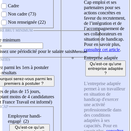
Cap emploi et ses
Cadre
partenaires pour ses
actions concrètes en
Non cadre (73)
faveur du recrutement,
Non renseignée (22)
de l’intégration et de
l’accompagnement de
IRE BRUT MINIMUM
ses collaborateurs en
situation de handicap.
re minimum
Pour en savoir plus,
consultez cet article
.
ssez une périodicité pour le salaire saisi
Entreprise adaptée
NITÉS
Qu'est-ce qu'une
z parmi les 1ers à postuler
entreprise adaptée
)
résultats
?
urquoi serez-vous parmi les
L'entreprise adaptée
premiers à postuler ?
permet à un travailleur
es de plus de 15 jours,
en situation de
tant moins de 4 candidatures
handicap d'exercer
t France Travail est informé)
une activité
ICAP
professionnelle dans
des conditions
Employeur handi-
adaptées à ses
engagé (2)
capacités. Pour en
Qu'est-ce qu'un
savoir plus,
consultez