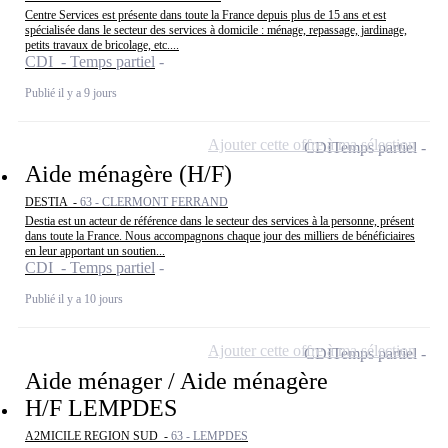
Centre Services est présente dans toute la France depuis plus de 15 ans et est
spécialisée dans le secteur des services à domicile : ménage, repassage, jardinage,
petits travaux de bricolage, etc....
CDI - Temps partiel
Publié il y a 9 jours
Ajouter cette offre à ma sélection
CDI
Temps partiel
Aide ménagère (H/F)
DESTIA -
63 - CLERMONT FERRAND
Destia est un acteur de référence dans le secteur des services à la personne, présent
dans toute la France. Nous accompagnons chaque jour des milliers de bénéficiaires
en leur apportant un soutien...
CDI - Temps partiel
Publié il y a 10 jours
Ajouter cette offre à ma sélection
CDI
Temps partiel
Aide ménager / Aide ménagère
H/F LEMPDES
A2MICILE REGION SUD -
63 - LEMPDES