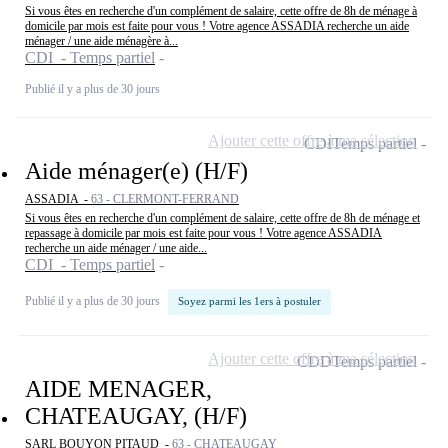
Si vous êtes en recherche d'un complément de salaire, cette offre de 8h de ménage à
domicile par mois est faite pour vous ! Votre agence ASSADIA recherche un aide
ménager / une aide ménagère à...
CDI - Temps partiel
Publié il y a plus de 30 jours
Ajouter cette offre à ma sélection
CDI
Temps partiel
Aide ménager(e) (H/F)
ASSADIA -
63 - CLERMONT-FERRAND
Si vous êtes en recherche d'un complément de salaire, cette offre de 8h de ménage et
repassage à domicile par mois est faite pour vous ! Votre agence ASSADIA
recherche un aide ménager / une aide...
CDI - Temps partiel
Publié il y a plus de 30 jours
Soyez parmi les 1ers à postuler
Ajouter cette offre à ma sélection
CDD
Temps partiel
AIDE MENAGER,
CHATEAUGAY, (H/F)
SARL BOUYON PITAUD -
63 - CHATEAUGAY