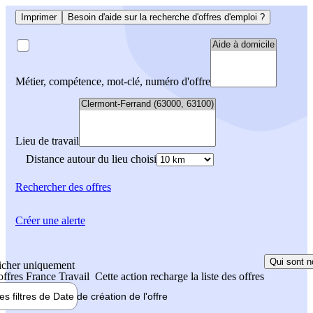
Imprimer
Besoin d'aide sur la recherche d'offres d'emploi ?
Métier, compétence, mot-clé, numéro d'offre
Lieu de travail
Distance autour du lieu choisi
Rechercher
des offres
Créer une alerte
Qui sont n
icher uniquement
 offres France Travail
Cette action recharge la liste des offres
les filtres de
Date de création
de l'offre