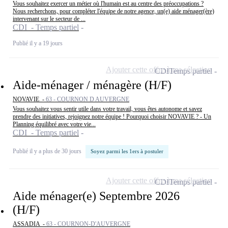
Vous souhaitez exercer un métier où l'humain est au centre des préoccupations ?
Nous recherchons, pour compléter l'équipe de notre agence, un(e) aide ménager(ère)
intervenant sur le secteur de ...
CDI - Temps partiel
Publié il y a 19 jours
Ajouter cette offre à ma sélection
CDI
Temps partiel
Aide-ménager / ménagère (H/F)
NOVAVIE -
63 - COURNON D AUVERGNE
Vous souhaitez vous sentir utile dans votre travail, vous êtes autonome et savez
prendre des initiatives, rejoignez notre équipe ! Pourquoi choisir NOVAVIE ? - Un
Planning équilibré avec votre vie...
CDI - Temps partiel
Publié il y a plus de 30 jours
Soyez parmi les 1ers à postuler
Ajouter cette offre à ma sélection
CDI
Temps partiel
Aide ménager(e) Septembre 2026
(H/F)
ASSADIA -
63 - COURNON-D'AUVERGNE