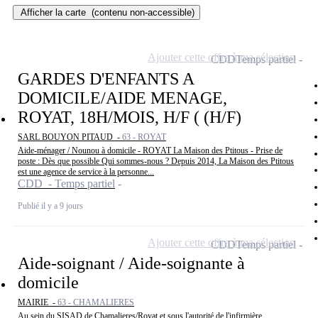
Afficher la carte
(contenu non-accessible)
Ajouter cette offre à ma sélection
CDD
Temps partiel
GARDES D'ENFANTS A
DOMICILE/AIDE MENAGE,
ROYAT, 18H/MOIS, H/F ( (H/F)
SARL BOUYON PITAUD -
63 - ROYAT
Aide-ménager / Nounou à domicile - ROYAT La Maison des Ptitous - Prise de
poste : Dès que possible Qui sommes-nous ? Depuis 2014, La Maison des Ptitous
est une agence de service à la personne...
CDD - Temps partiel
Publié il y a 9 jours
Ajouter cette offre à ma sélection
CDD
Temps partiel
Aide-soignant / Aide-soignante à
domicile
MAIRIE -
63 - CHAMALIERES
Au sein du SISAD de Chamalieres/Royat et sous l'autorité de l'infirmière