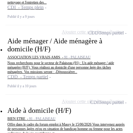
nettoyage et l'entretien des...
CDI - Temps plein
Publié il y a 9 jours
Ajouter cette offre à ma sélection
CDD
Temps partiel
Aide ménager / Aide ménagère à
domicile (H/F)
ASSOCIATION LES VRAIS AMIS -
91 - PALAISEAU
Nous recherchons pour le secteur de Palaiseau (91) : Un aide ménager / aide
ménagère (H/F). Vous réalisez au domicile d'une personne âgée des tâches
ménagères. Vos missions seront : -Dépoussiérer...
CDD - Temps partiel
Publié il y a 10 jours
Ajouter cette offre à ma sélection
CDI
Temps partiel
Aide à domicile (H/F)
BIEN ETRE -
91 - PALAISEAU
Offre dans le cadre du forum emploi à Massy le 15/06/2026 Vous intervenez auprès
de personnes âgées et/ou en situation de handicap homme ou femme pour les actes