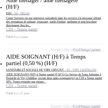
Aide ménager / aide ménagère
(H/F)
EHS -
94 - THIAIS
Centre Services est une entreprise spécialisée dans les services à la personne offrant
des prestations de ménage, repassage, garde d'enfant, jardinage et petit bricolage
directement chez les...
CDI - Temps partiel
Publié il y a 3 jours
Ajouter cette offre à ma sélection
CDI
Temps partiel
AIDE SOIGNANT (H/F) à Temps
partiel (0,50 %) (H/F)
SANITAIRE ET SOCIALE DE VIRY GRYGNY -
91 - VIRY CHATILLON
AIDE SOIGNANT (H/F) à Temps partiel (0,50 %) Le Service de Soins Infirmier à
Domicile de Viry-Châtillon, recrute deux aides-soignants(es) en CDI à Temps partiel
50%. Venez rejoindre une équipe...
CDI - Temps partiel
Publié il y a 21 jours
Ajouter cette offre à ma sélection
CDI
Temps partiel