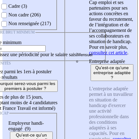
Cap emploi et ses
Cadre (3)
partenaires pour ses
actions concrètes en
Non cadre (206)
faveur du recrutement,
Non renseignée (217)
de l’intégration et de
l’accompagnement de
IRE BRUT MINIMUM
ses collaborateurs en
situation de handicap.
re minimum
Pour en savoir plus,
consultez cet article
.
ssez une périodicité pour le salaire saisi
Entreprise adaptée
NITÉS
Qu'est-ce qu'une
z parmi les 1ers à postuler
entreprise adaptée
)
résultats
?
urquoi serez-vous parmi les
L'entreprise adaptée
premiers à postuler ?
permet à un travailleur
es de plus de 15 jours,
en situation de
tant moins de 4 candidatures
handicap d'exercer
t France Travail est informé)
une activité
ICAP
professionnelle dans
des conditions
Employeur handi-
adaptées à ses
engagé (9)
capacités. Pour en
Qu'est-ce qu'un
savoir plus,
consultez