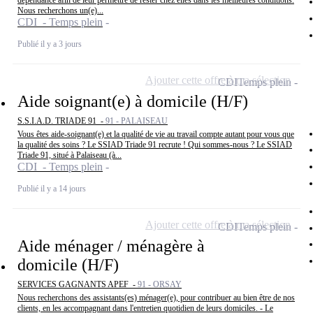
dépendance afin de leur permettre de rester chez elles dans les meilleures conditions.
Nous recherchons un(e)...
CDI - Temps plein
Publié il y a 3 jours
Ajouter cette offre à ma sélection
CDI
Temps plein
Aide soignant(e) à domicile (H/F)
S.S.I.A.D. TRIADE 91 -
91 - PALAISEAU
Vous êtes aide-soignant(e) et la qualité de vie au travail compte autant pour vous que
la qualité des soins ? Le SSIAD Triade 91 recrute ! Qui sommes-nous ? Le SSIAD
Triade 91, situé à Palaiseau (à...
CDI - Temps plein
Publié il y a 14 jours
Ajouter cette offre à ma sélection
CDI
Temps plein
Aide ménager / ménagère à
domicile (H/F)
SERVICES GAGNANTS APEF -
91 - ORSAY
Nous recherchons des assistants(es) ménager(e), pour contribuer au bien être de nos
clients, en les accompagnant dans l'entretien quotidien de leurs domiciles. - Le