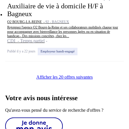
Auxiliaire de vie à domicile H/F à
Bagneux
O2 BOURG-LA-REINE -
92 - BAGNEUX
Rejoignez l'agence O2 Bourg-la-Reine et ses collaborateurs mobilisés chaque jour
pour accompagner avec bienveillance les personnes âgées ou en situation de
handicap.- Des missions concrètes, chez les...
CDI - Temps partiel
Publié il y a 22 jours
Employeur handi-engagé
Afficher les 20 offres suivantes
Votre avis nous intéresse
Qu'avez-vous pensé du service de recherche d'offres ?