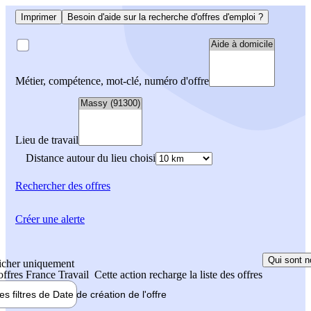
Imprimer
Besoin d'aide sur la recherche d'offres d'emploi ?
Métier, compétence, mot-clé, numéro d'offre
Lieu de travail
Distance autour du lieu choisi
Rechercher
des offres
Créer une alerte
Qui sont n
icher uniquement
 offres France Travail
Cette action recharge la liste des offres
les filtres de
Date de création
de l'offre