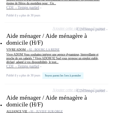
équipe de Héros du quotidien pour : Un...
CDI - Temps partiel
Publié il y a plus de 30 jours
Ajouter cette offre à ma sélection
CDI
Temps partiel
Aide ménager / Aide ménagère à
domicile (H/F)
VIVRE ADOM -
92 - BOURG LA REINE
Vivre ADOM Vous souhaitez intégrer une agence dynamique, bienveillante et
proche de ses salariés ? Vivre ADOM 92 Sud vous propose un emploi stable,
déclaré, adapté à vos disponibilités, le tout...
CDI - Temps partiel
Publié il y a plus de 30 jours
Soyez parmi les 1ers à postuler
Ajouter cette offre à ma sélection
CDI
Temps partiel
Aide ménager / Aide ménagère à
domicile (H/F)
ALLIANCE VIE -
91 - JUVISY SUR ORGE