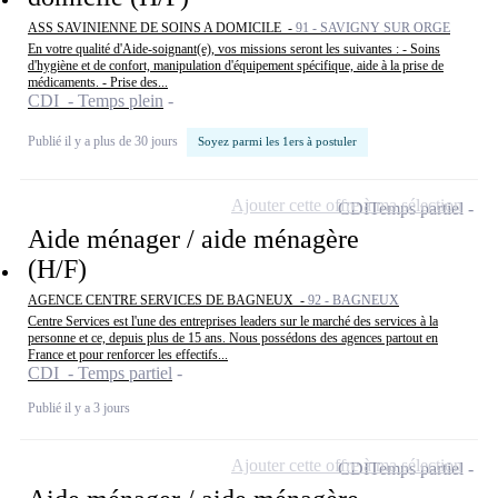
ASS SAVINIENNE DE SOINS A DOMICILE -
91 - SAVIGNY SUR ORGE
En votre qualité d'Aide-soignant(e), vos missions seront les suivantes : - Soins
d'hygiène et de confort, manipulation d'équipement spécifique, aide à la prise de
médicaments. - Prise des...
CDI - Temps plein
Publié il y a plus de 30 jours
Soyez parmi les 1ers à postuler
Ajouter cette offre à ma sélection
CDI
Temps partiel
Aide ménager / aide ménagère
(H/F)
AGENCE CENTRE SERVICES DE BAGNEUX -
92 - BAGNEUX
Centre Services est l'une des entreprises leaders sur le marché des services à la
personne et ce, depuis plus de 15 ans. Nous possédons des agences partout en
France et pour renforcer les effectifs...
CDI - Temps partiel
Publié il y a 3 jours
Ajouter cette offre à ma sélection
CDI
Temps partiel