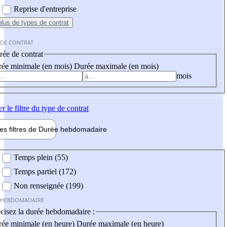
Reprise d'entreprise
plus
de types de contrat
 DE CONTRAT
ée de contrat
ée minimale (en mois)
Durée maximale (en mois)
mois
er
le filtre du type de contrat
les filtres de
Durée hebdo
madaire
 hebdomadaire
Temps plein (55)
Temps partiel (172)
Non renseignée (199)
 HEBDOMADAIRE
cisez la durée hebdomadaire :
ée minimale (en heure)
Durée maximale (en heure)