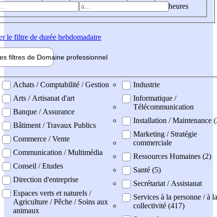
heures
er
le filtre de durée hebdomadaire
les filtres de
Domaine pro
fessionnel
ne professionel
Achats / Comptabilité / Gestion
Industrie
Arts / Artisanat d'art
Informatique /
Télécommunication
Banque / Assurance
Installation / Maintenance (
Bâtiment / Travaux Publics
Marketing / Stratégie
Commerce / Vente
commerciale
Communication / Multimédia
Ressources Humaines (2)
Conseil / Etudes
Santé (5)
Direction d'entreprise
Secrétariat / Assistanat
Espaces verts et naturels /
Services à la personne / à l
Agriculture / Pêche / Soins aux
collectivité (417)
animaux