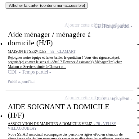
Afficher la carte
(contenu non-accessible)
Ajouter cette offre à ma sélection
CDI
Temps partiel
Aide ménager / ménagère à
domicile (H/F)
MAISON ET SERVICES -
92 - CLAMART
Rejoignez notre équipe et faites briller le quotidien ! Vous êtes rigoureux(se),
organisé(e) et avez le sens du détail ? Devenez Assistant(e) Ménager(ère) chez
Maison et Services située à Clamart et...
CDI - Temps partiel
Publié aujourd'hui
Ajouter cette offre à ma sélection
CDI
Temps plein
AIDE SOIGNANT A DOMICILE
(H/F)
ASSOCIATION DE MAINTIEN A DOMICILE VELIZ -
78 - VELIZY
VILLACOUBLAY
Notre SSIAD associatif accompagne des personnes âgées et/ou en situation de