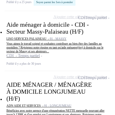
Publié il y a 25 jours
Soyez parmi les 1ers à postuler
Ajouter cette offre à ma sélection
CDI
Temps partiel
Aide ménager à domicile - CDI -
Secteur Massy-Palaiseau (H/F)
LISO SERVICES PALAISEAU -
91 - MASSY
Vous aimez le travail soigné et souhaitez contribuer au bien-être des familles au
quotidien ? Rejoignez notre équipe en tant qu'aide ménager(ère) à domicile sur le
secteur de Massy et ses alentours...
CDI - Temps partiel
Publié il y a plus de 30 jours
Ajouter cette offre à ma sélection
CDI
Temps partiel
AIDE MÉNAGER / MÉNAGÈRE
À DOMICILE LONGJUMEAU
(H/F)
ADN AIDE ET SERVICES -
91 - LONGJUMEAU
Bénéficiez avec notre agence d'une rémunération NETTE mensuelle pouvant aller
jusqu'à 1398€ et d'un emploi sur Longjumeau et ses alentours. Rejoignez notre