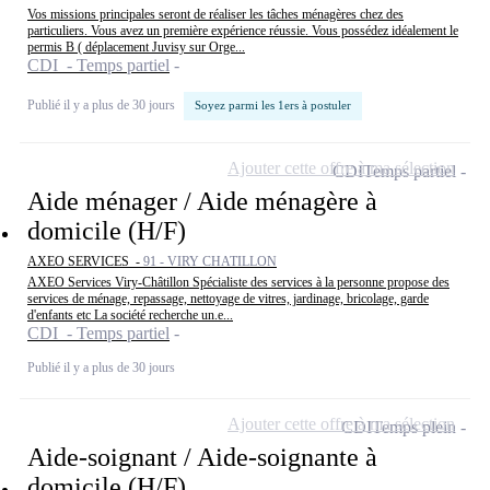
Vos missions principales seront de réaliser les tâches ménagères chez des
particuliers. Vous avez un première expérience réussie. Vous possédez idéalement le
permis B ( déplacement Juvisy sur Orge...
CDI - Temps partiel
Publié il y a plus de 30 jours
Soyez parmi les 1ers à postuler
Ajouter cette offre à ma sélection
CDI
Temps partiel
Aide ménager / Aide ménagère à
domicile (H/F)
AXEO SERVICES -
91 - VIRY CHATILLON
AXEO Services Viry-Châtillon Spécialiste des services à la personne propose des
services de ménage, repassage, nettoyage de vitres, jardinage, bricolage, garde
d'enfants etc La société recherche un.e...
CDI - Temps partiel
Publié il y a plus de 30 jours
Ajouter cette offre à ma sélection
CDI
Temps plein
Aide-soignant / Aide-soignante à
domicile (H/F)