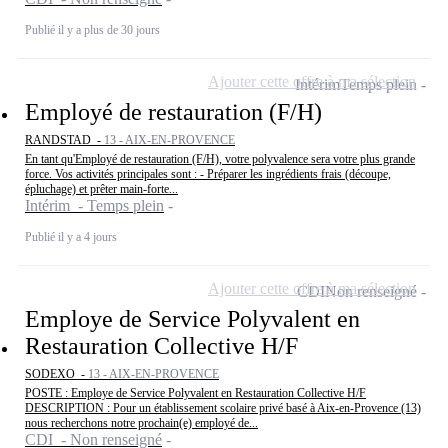
Publié il y a plus de 30 jours
Ajouter cette offre à ma sélection
Intérim
Temps plein
Employé de restauration (F/H)
RANDSTAD -
13 - AIX-EN-PROVENCE
En tant qu'Employé de restauration (F/H), votre polyvalence sera votre plus grande
force. Vos activités principales sont : - Préparer les ingrédients frais (découpe,
épluchage) et prêter main-forte...
Intérim - Temps plein
Publié il y a 4 jours
Ajouter cette offre à ma sélection
CDI
Non renseigné
Employe de Service Polyvalent en
Restauration Collective H/F
SODEXO -
13 - AIX-EN-PROVENCE
POSTE : Employe de Service Polyvalent en Restauration Collective H/F
DESCRIPTION : Pour un établissement scolaire privé basé à Aix-en-Provence (13)
nous recherchons notre prochain(e) employé de...
CDI - Non renseigné