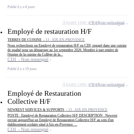
Publié il y a 8 jours
Ajouter cette offre à ma sélection
CDI
Non renseigné
Employé de restauration H/F
TERRES DE CUISINE -
13 - AIX-EN-PROVENCE
Nous recherchons un Employé de restauration H/F en CDI, engagé dans une cuisine
de qualité pour un démarrage au 1er septembre 2026. Membre à part entière de
l'équipe de la cuisine du Collège de la...
CDI - Non renseigné
Publié il y a 19 jours
Ajouter cette offre à ma sélection
CDI
Non renseigné
Employé de Restauration
Collective H/F
NEWREST SERVICES & SUPPORTS -
13 - AIX-EN-PROVENCE
POSTE : Employé de Restauration Collective H/F DESCRIPTION : Newrest
recrute aujourd'hui un Employé de Restauration Collective H/F au sein d'un
établissement scolaire situé à Aix-en-Provence. ...
CDI - Non renseigné