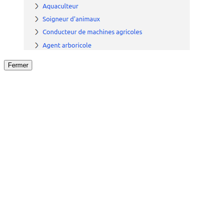
Fermer
Fermer
le détail de l'offre
/
Offre
sur
Offre précéden