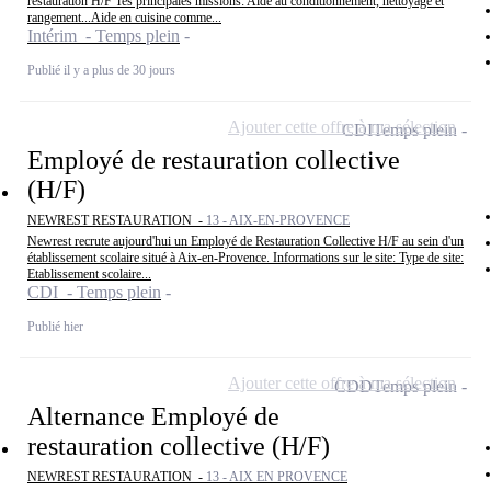
restauration H/F Tes principales missions: Aide au conditionnement, nettoyage et
rangement...Aide en cuisine comme...
Intérim - Temps plein
Publié il y a plus de 30 jours
Ajouter cette offre à ma sélection
CDI
Temps plein
Employé de restauration collective
(H/F)
NEWREST RESTAURATION -
13 - AIX-EN-PROVENCE
Newrest recrute aujourd'hui un Employé de Restauration Collective H/F au sein d'un
établissement scolaire situé à Aix-en-Provence. Informations sur le site: Type de site:
Etablissement scolaire...
CDI - Temps plein
Publié hier
Ajouter cette offre à ma sélection
CDD
Temps plein
Alternance Employé de
restauration collective (H/F)
NEWREST RESTAURATION -
13 - AIX EN PROVENCE