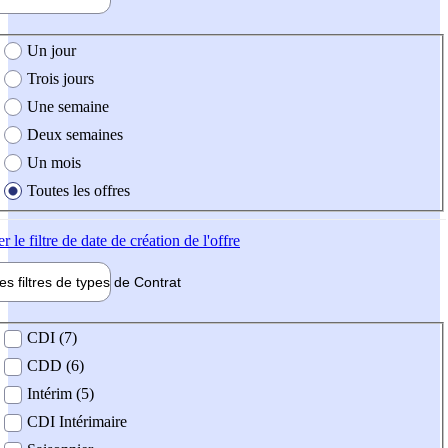
e création de l'offre
Un jour
Trois jours
Une semaine
Deux semaines
Un mois
Toutes les offres
er
le filtre de date de création de l'offre
les filtres de types de
Contrat
de contrat
CDI (7)
CDD (6)
Intérim (5)
CDI Intérimaire