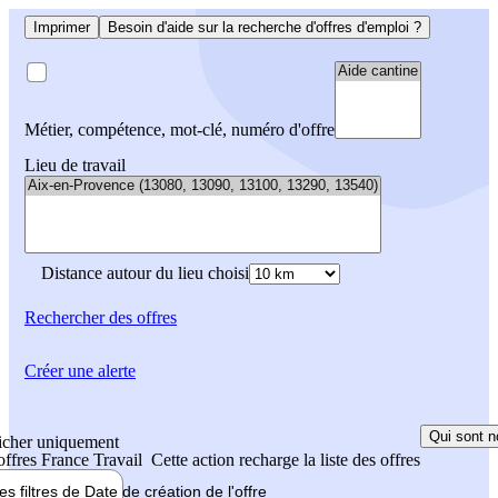
Imprimer
Besoin d'aide sur la recherche d'offres d'emploi ?
Métier, compétence, mot-clé, numéro d'offre
Lieu de travail
Distance autour du lieu choisi
Rechercher
des offres
Créer une alerte
Qui sont n
icher uniquement
 offres France Travail
Cette action recharge la liste des offres
les filtres de
Date de création
de l'offre