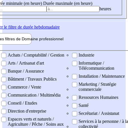
ée minimale (en heure)
Durée maximale (en heure)
heures
er
le filtre de durée hebdomadaire
les filtres de
Domaine pro
fessionnel
ne professionel
Achats / Comptabilité / Gestion
Industrie
Arts / Artisanat d'art
Informatique /
Télécommunication
Banque / Assurance
Installation / Maintenance
Bâtiment / Travaux Publics
Marketing / Stratégie
Commerce / Vente
commerciale
Communication / Multimédia
Ressources Humaines
Conseil / Etudes
Santé
Direction d'entreprise
Secrétariat / Assistanat
Espaces verts et naturels /
Services à la personne / à l
Agriculture / Pêche / Soins aux
collectivité