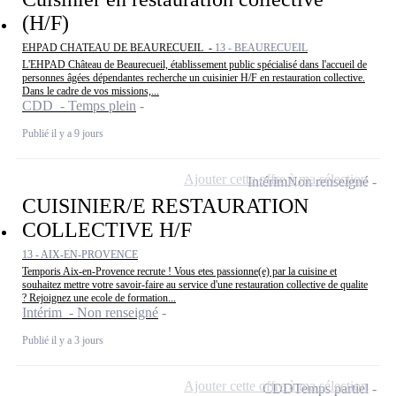
(H/F)
EHPAD CHATEAU DE BEAURECUEIL -
13 - BEAURECUEIL
L'EHPAD Château de Beaurecueil, établissement public spécialisé dans l'accueil de
personnes âgées dépendantes recherche un cuisinier H/F en restauration collective.
Dans le cadre de vos missions,...
CDD - Temps plein
Publié il y a 9 jours
Ajouter cette offre à ma sélection
Intérim
Non renseigné
CUISINIER/E RESTAURATION
COLLECTIVE H/F
13 - AIX-EN-PROVENCE
Temporis Aix-en-Provence recrute ! Vous etes passionne(e) par la cuisine et
souhaitez mettre votre savoir-faire au service d'une restauration collective de qualite
? Rejoignez une ecole de formation...
Intérim - Non renseigné
Publié il y a 3 jours
Ajouter cette offre à ma sélection
CDD
Temps partiel