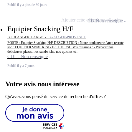
Publié il y a plus de 30 jours
Ajouter cette offre à ma sélection
CDI
Non renseigné
Equipier Snacking H/F
BOULANGERIE ANGE -
13 - AIX-EN-PROVENCE
POSTE : Equipier Snacking H/F DESCRIPTION : Notre boulangerie Ange recrute
son : EQUIPIER SNACKING H/F CDI 35H Vos missions : - Préparer nos
délicieuses pizzas, nos sandwichs, nos quiches et...
CDI - Non renseigné
Publié il y a 7 jours
Votre avis nous intéresse
Qu'avez-vous pensé du service de recherche d'offres ?