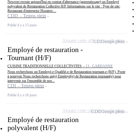
Newrest recrute aujourd'hui en contrat d'alternance (apprentissage) un Employé
polyvalent de Restauration Collective H/F Informations sur le site : Type de site:
Restaurant d'entreprise Horaires:...
CDD - Temps plein
Publié il y a 15 jours
Ajouter cette offre à ma sélection
CDI
Temps plein
Employé de restauration -
Tournant (H/F)
CUISINE TRADITIONNELLE COLLECTIVITES -
13 - GARDANNE
Nous recherchons un Employé-e Qualifié-e de Restauration tournant-e (H/F). Poste
à pourvoir Nous recherchons un(e) Employé(e) de Restauration tournant(e) pour
intervenir sur l'ensemble de nos...
CDI - Temps plein
Publié il y a 16 jours
Ajouter cette offre à ma sélection
CDD
Temps plein
Employé de restauration
polyvalent (H/F)