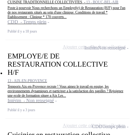
CUISINE TRADITIONNELLE COLLECTIVITES -
13 - BOUC-BEL-AIR
Poste à pourvoir Nous recherchons un Employé(e) de Restauration (H/F) pour l'un
de nos restaurants situés au sein d'une clinique. Conditions de travail *
Établissement : Clinique * 170 couverts...
CDD - Temps plein
Publié il y a 18 jours
Ajouter cette offre à ma sélection
Intérim
Non renseigné
EMPLOYE/E DE
RESTAURATION COLLECTIVE
H/F
13 - AIX-EN-PROVENCE
Temporis Aix-en-Provence recrute ! Vous aimez le travail en equipe, les
environnements dynamiques et participer a la satisfaction des papilles ? Rejoignez
une ecole de formation situee a Aix Les...
Intérim - Non renseigné
Publié il y a 3 jours
Ajouter cette offre à ma sélection
CDD
Temps plein
Cuisinier en restauration collective