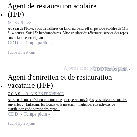
Agent de restauration scolaire
(H/F)
13 - EGUILLES
Au sein de l'école, vous travaillerez du lundi au vendredi en période scolaire de 11h
à 14 heures. Soit 15h hebdomadaires. Mise en place du réfectoire, service des repas
aux enfants et enseignants,...
CDD - Temps partiel
Publié il y a 9 jours
Ajouter cette offre à ma sélection
CDD
Temps plein
Agent d'entretien et de restauration
vacataire (H/F)
C.C.A.S -
13 - AIX EN PROVENCE
Au sein de notre résidence autonomie pour personnes âgées, vos missions sont les
suivantes : - Entretenir les locaux et le matériel, - Participer aux activités de
distribution et de service des repas...
CDD - Temps plein
Publié il y a 9 jours