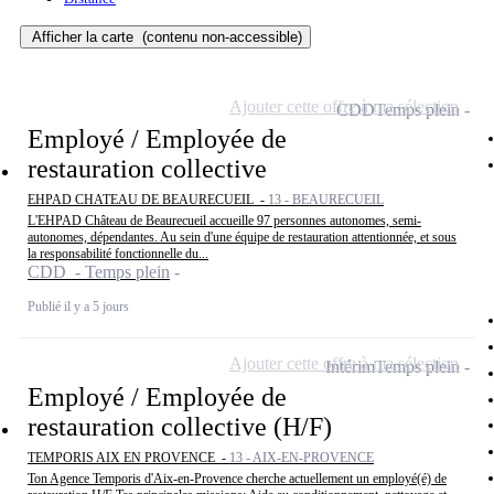
Afficher la carte
(contenu non-accessible)
Ajouter cette offre à ma sélection
CDD
Temps plein
Employé / Employée de
restauration collective
EHPAD CHATEAU DE BEAURECUEIL -
13 - BEAURECUEIL
L'EHPAD Château de Beaurecueil accueille 97 personnes autonomes, semi-
autonomes, dépendantes. Au sein d'une équipe de restauration attentionnée, et sous
la responsabilité fonctionnelle du...
CDD - Temps plein
Publié il y a 5 jours
Ajouter cette offre à ma sélection
Intérim
Temps plein
Employé / Employée de
restauration collective (H/F)
TEMPORIS AIX EN PROVENCE -
13 - AIX-EN-PROVENCE
Ton Agence Temporis d'Aix-en-Provence cherche actuellement un employé(é) de