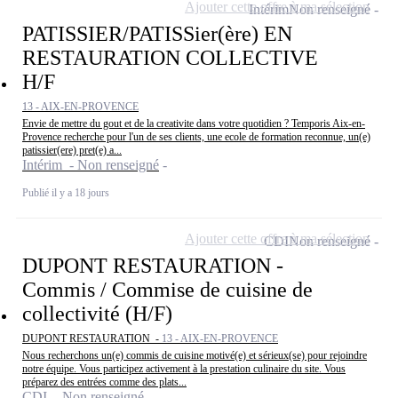
Ajouter cette offre à ma sélection
Intérim
Non renseigné
PATISSIER/PATISSier(ère) EN
RESTAURATION COLLECTIVE
H/F
13 - AIX-EN-PROVENCE
Envie de mettre du gout et de la creativite dans votre quotidien ? Temporis Aix-en-
Provence recherche pour l'un de ses clients, une ecole de formation reconnue, un(e)
patissier(ere) pret(e) a...
Intérim - Non renseigné
Publié il y a 18 jours
Ajouter cette offre à ma sélection
CDI
Non renseigné
DUPONT RESTAURATION -
Commis / Commise de cuisine de
collectivité (H/F)
DUPONT RESTAURATION -
13 - AIX-EN-PROVENCE
Nous recherchons un(e) commis de cuisine motivé(e) et sérieux(se) pour rejoindre
notre équipe. Vous participez activement à la prestation culinaire du site. Vous
préparez des entrées comme des plats...
CDI - Non renseigné