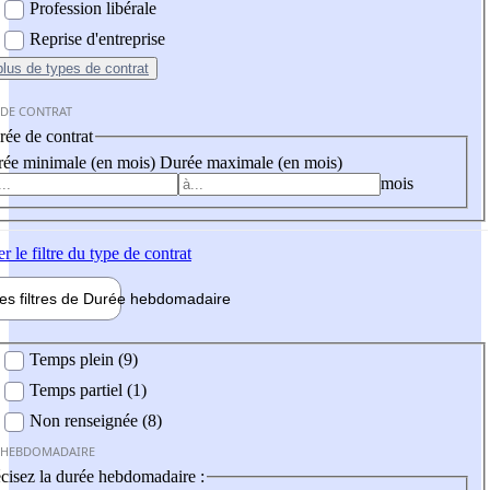
Profession libérale
Reprise d'entreprise
plus
de types de contrat
 DE CONTRAT
ée de contrat
ée minimale (en mois)
Durée maximale (en mois)
mois
er
le filtre du type de contrat
les filtres de
Durée hebdo
madaire
 hebdomadaire
Temps plein (9)
Temps partiel (1)
Non renseignée (8)
 HEBDOMADAIRE
cisez la durée hebdomadaire :