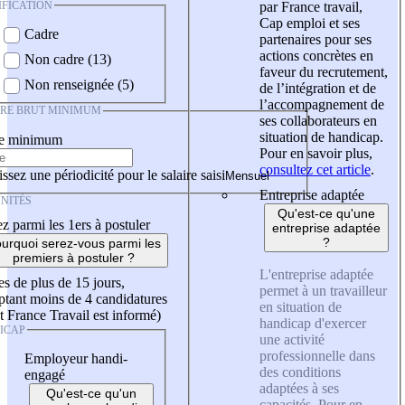
IFICATION
par France travail,
Cap emploi et ses
Cadre
partenaires pour ses
actions concrètes en
Non cadre (13)
faveur du recrutement,
Non renseignée (5)
de l’intégration et de
l’accompagnement de
IRE BRUT MINIMUM
ses collaborateurs en
situation de handicap.
re minimum
Pour en savoir plus,
consultez cet article
.
ssez une périodicité pour le salaire saisi
Entreprise adaptée
NITÉS
Qu'est-ce qu'une
z parmi les 1ers à postuler
entreprise adaptée
?
urquoi serez-vous parmi les
premiers à postuler ?
L'entreprise adaptée
es de plus de 15 jours,
permet à un travailleur
tant moins de 4 candidatures
en situation de
t France Travail est informé)
handicap d'exercer
ICAP
une activité
professionnelle dans
Employeur handi-
des conditions
engagé
adaptées à ses
Qu'est-ce qu'un
capacités. Pour en