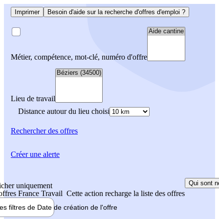
Imprimer
Besoin d'aide sur la recherche d'offres d'emploi ?
Métier, compétence, mot-clé, numéro d'offre
Lieu de travail
Distance autour du lieu choisi
Rechercher
des offres
Créer une alerte
Qui sont n
icher uniquement
 offres France Travail
Cette action recharge la liste des offres
les filtres de
Date de création
de l'offre