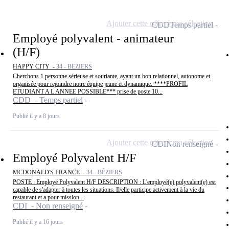
Ajouter cette offre à ma sélection
CDD
Temps partiel
Employé polyvalent - animateur
(H/F)
HAPPY CITY -
34 - BEZIERS
Cherchons 1 personne sérieuse et souriante, ayant un bon relationnel, autonome et
organisée pour rejoindre notre équipe jeune et dynamique. ****PROFIL
ETUDIANT A L ANNEE POSSIBLE*** prise de poste 10...
CDD - Temps partiel
Publié il y a 8 jours
Ajouter cette offre à ma sélection
CDI
Non renseigné
Employé Polyvalent H/F
MCDONALD'S FRANCE -
34 - BÉZIERS
POSTE : Employé Polyvalent H/F DESCRIPTION : L'employé(e) polyvalent(e) est
capable de s'adapter à toutes les situations. Il/elle participe activement à la vie du
restaurant et a pour mission...
CDI - Non renseigné
Publié il y a 16 jours