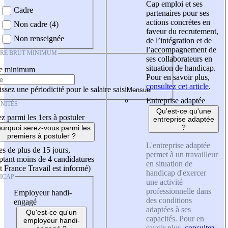
Cap emploi et ses
Cadre
partenaires pour ses
actions concrètes en
Non cadre (4)
faveur du recrutement,
Non renseignée
de l’intégration et de
l’accompagnement de
IRE BRUT MINIMUM
ses collaborateurs en
situation de handicap.
re minimum
Pour en savoir plus,
consultez cet article
.
ssez une périodicité pour le salaire saisi
Entreprise adaptée
NITÉS
Qu'est-ce qu'une
z parmi les 1ers à postuler
entreprise adaptée
?
urquoi serez-vous parmi les
premiers à postuler ?
L'entreprise adaptée
es de plus de 15 jours,
permet à un travailleur
tant moins de 4 candidatures
en situation de
t France Travail est informé)
handicap d'exercer
ICAP
une activité
professionnelle dans
Employeur handi-
des conditions
engagé
adaptées à ses
Qu'est-ce qu'un
capacités. Pour en
employeur handi-
savoir plus,
consultez