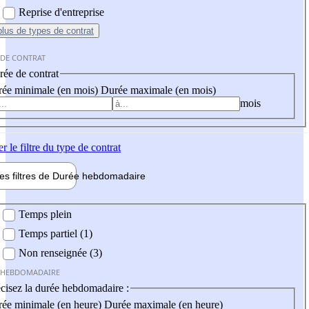
Reprise d'entreprise
plus
de types de contrat
 DE CONTRAT
ée de contrat
ée minimale (en mois)
Durée maximale (en mois)
mois
er
le filtre du type de contrat
les filtres de
Durée hebdo
madaire
 hebdomadaire
Temps plein
Temps partiel (1)
Non renseignée (3)
 HEBDOMADAIRE
cisez la durée hebdomadaire :
ée minimale (en heure)
Durée maximale (en heure)