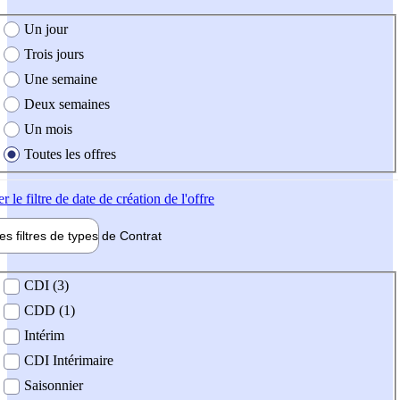
e création de l'offre
Un jour
Trois jours
Une semaine
Deux semaines
Un mois
Toutes les offres
er
le filtre de date de création de l'offre
les filtres de types de
Contrat
de contrat
CDI (3)
CDD (1)
Intérim
CDI Intérimaire
Saisonnier