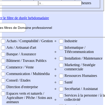
heures
er
le filtre de durée hebdomadaire
les filtres de
Domaine pro
fessionnel
ne professionel
Achats / Comptabilité / Gestion
Industrie
Arts / Artisanat d'art
Informatique /
Télécommunication
Banque / Assurance
Installation / Maintenance
Bâtiment / Travaux Publics
Marketing / Stratégie
Commerce / Vente
commerciale
Communication / Multimédia
Ressources Humaines
Conseil / Etudes
Santé
Direction d'entreprise
Secrétariat / Assistanat
Espaces verts et naturels /
Services à la personne / à l
Agriculture / Pêche / Soins aux
collectivité
animaux