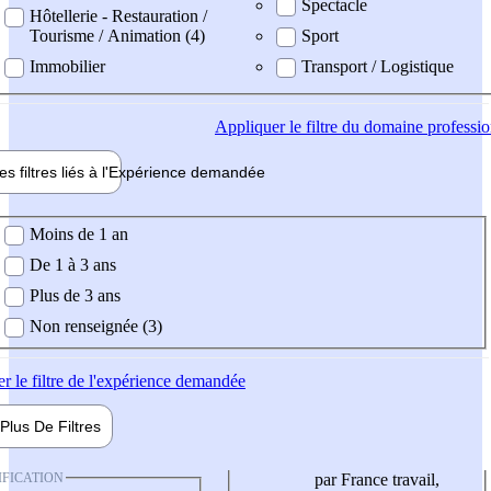
Spectacle
Hôtellerie - Restauration /
Tourisme / Animation (4)
Sport
Immobilier
Transport / Logistique
Appliquer
le filtre du domaine professi
es filtres liés à l'
Expérience
demandée
ience demandée
Moins de 1 an
De 1 à 3 ans
Plus de 3 ans
Non renseignée (3)
er
le filtre de l'expérience demandée
Plus De
Filtres
IFICATION
par France travail,