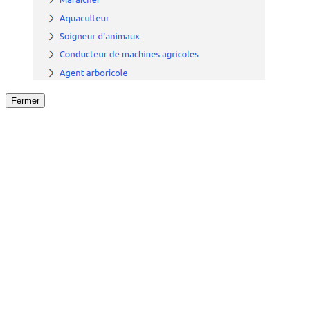
Fermer
Fermer
le détail de l'offre
/
Offre
sur
Offre précéden