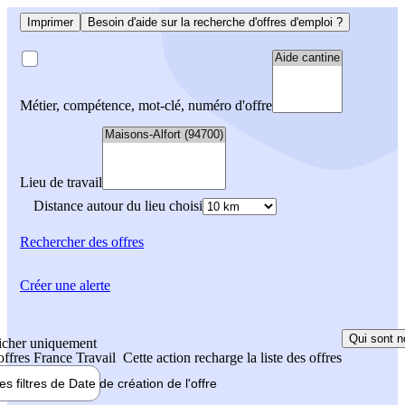
Imprimer
Besoin d'aide sur la recherche d'offres d'emploi ?
Métier, compétence, mot-clé, numéro d'offre
Lieu de travail
Distance autour du lieu choisi
Rechercher
des offres
Créer une alerte
Qui sont n
icher uniquement
 offres France Travail
Cette action recharge la liste des offres
les filtres de
Date de création
de l'offre