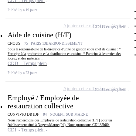
CDI - Temps plein
Publié il y a 19 jours
Ajouter cette offre à ma sélection
CDD
Temps plein
Aide de cuisine (H/F)
CNOUS -
75 - PARIS 13E ARRONDISSEMENT
Sous la responsabilité de la directrice d'unité de gestion et du chef de cuisine : *
Participe à la production et la distribution en cuisine. * Participe à l'entretien des
locaux et des matériels ...
CDD - Temps plein
Publié il y a 23 jours
Ajouter cette offre à ma sélection
CDI
Temps plein
Employé / Employée de
restauration collective
CONVIVIO DR IDF -
94 - NOGENT-SUR-MARNE
Nous recherchons des Employés de restauration collective (H/F) pour un
établissement situé à Nogent/Marne (94). Nous proposons CDI 35h00.
CDI - Temps plein