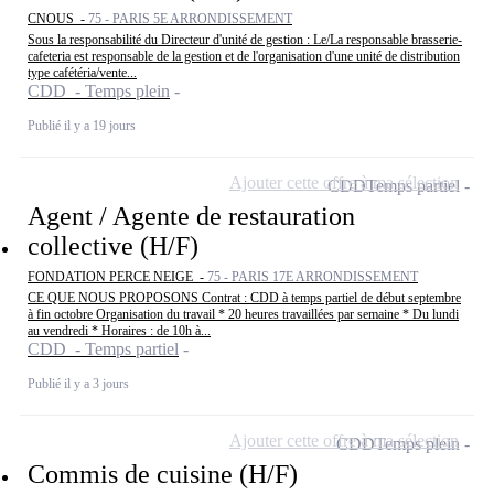
CNOUS -
75 - PARIS 5E ARRONDISSEMENT
Sous la responsabilité du Directeur d'unité de gestion : Le/La responsable brasserie-
cafeteria est responsable de la gestion et de l'organisation d'une unité de distribution
type cafétéria/vente...
CDD - Temps plein
Publié il y a 19 jours
Ajouter cette offre à ma sélection
CDD
Temps partiel
Agent / Agente de restauration
collective (H/F)
FONDATION PERCE NEIGE -
75 - PARIS 17E ARRONDISSEMENT
CE QUE NOUS PROPOSONS Contrat : CDD à temps partiel de début septembre
à fin octobre Organisation du travail * 20 heures travaillées par semaine * Du lundi
au vendredi * Horaires : de 10h à...
CDD - Temps partiel
Publié il y a 3 jours
Ajouter cette offre à ma sélection
CDD
Temps plein
Commis de cuisine (H/F)