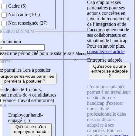
Cap emploi et ses
Cadre (5)
partenaires pour ses
actions concrètes en
Non cadre (101)
faveur du recrutement,
Non renseignée (27)
de l’intégration et de
l’accompagnement de
IRE BRUT MINIMUM
ses collaborateurs en
situation de handicap.
re minimum
Pour en savoir plus,
consultez cet article
.
ssez une périodicité pour le salaire saisi
Entreprise adaptée
NITÉS
Qu'est-ce qu'une
z parmi les 1ers à postuler
entreprise adaptée
?
urquoi serez-vous parmi les
premiers à postuler ?
L'entreprise adaptée
es de plus de 15 jours,
permet à un travailleur
tant moins de 4 candidatures
en situation de
t France Travail est informé)
handicap d'exercer
ICAP
une activité
professionnelle dans
Employeur handi-
des conditions
engagé (1)
adaptées à ses
Qu'est-ce qu'un
capacités. Pour en
employeur handi-
savoir plus,
consultez