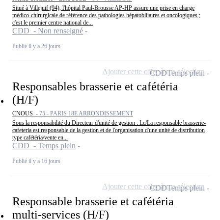
Situé à Villejuif (94), l'hôpital Paul-Brousse AP-HP assure une prise en charge
médico-chirurgicale de référence des pathologies hépatobiliaires et oncologiques ;
c'est le premier centre national de...
CDD - Non renseigné
Publié il y a 26 jours
Ajouter cette offre à ma sélection
CDD
Temps plein
Responsables brasserie et cafétéria
(H/F)
CNOUS -
75 - PARIS 18E ARRONDISSEMENT
Sous la responsabilité du Directeur d'unité de gestion : Le/La responsable brasserie-
cafeteria est responsable de la gestion et de l'organisation d'une unité de distribution
type cafétéria/vente en...
CDD - Temps plein
Publié il y a 16 jours
Ajouter cette offre à ma sélection
CDD
Temps plein
Responsable brasserie et cafétéria
multi-services (H/F)