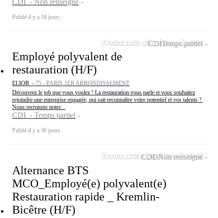
CDI - Non renseigné
Publié il y a 18 jours
Ajouter cette offre à ma sélection
CDI
Temps partiel
Employé polyvalent de
restauration (H/F)
ELIOR -
75 - PARIS 1ER ARRONDISSEMENT
Découvrez le job que vous voulez ! La restauration vous parle et vous souhaitez
rejoindre une entreprise engagée, qui sait reconnaître votre potentiel et vos talents ?
Nous recrutons notre...
CDI - Temps partiel
Publié il y a 30 jours
Ajouter cette offre à ma sélection
CDD
Non renseigné
Alternance BTS
MCO_Employé(e) polyvalent(e)
Restauration rapide _ Kremlin-
Bicêtre (H/F)