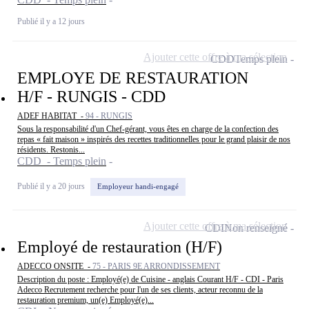
Publié il y a 12 jours
Ajouter cette offre à ma sélection
CDD
Temps plein
EMPLOYE DE RESTAURATION
H/F - RUNGIS - CDD
ADEF HABITAT -
94 - RUNGIS
Sous la responsabilité d'un Chef-gérant, vous êtes en charge de la confection des
repas « fait maison » inspirés des recettes traditionnelles pour le grand plaisir de nos
résidents. Restonis...
CDD - Temps plein
Publié il y a 20 jours
Employeur handi-engagé
Ajouter cette offre à ma sélection
CDI
Non renseigné
Employé de restauration (H/F)
ADECCO ONSITE -
75 - PARIS 9E ARRONDISSEMENT
Description du poste : Employé(e) de Cuisine - anglais Courant H/F - CDI - Paris
Adecco Recrutement recherche pour l'un de ses clients, acteur reconnu de la
restauration premium, un(e) Employé(e)...