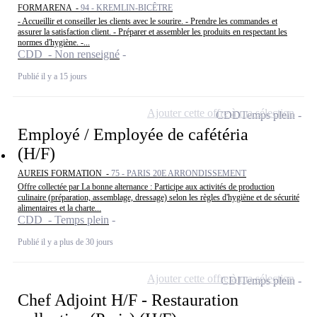
FORMARENA -
94 - KREMLIN-BICÊTRE
- Accueillir et conseiller les clients avec le sourire. - Prendre les commandes et
assurer la satisfaction client. - Préparer et assembler les produits en respectant les
normes d'hygiène. -...
CDD - Non renseigné
Publié il y a 15 jours
Ajouter cette offre à ma sélection
CDD
Temps plein
Employé / Employée de cafétéria
(H/F)
AUREIS FORMATION -
75 - PARIS 20E ARRONDISSEMENT
Offre collectée par La bonne alternance : Participe aux activités de production
culinaire (préparation, assemblage, dressage) selon les règles d'hygiène et de sécurité
alimentaires et la charte...
CDD - Temps plein
Publié il y a plus de 30 jours
Ajouter cette offre à ma sélection
CDI
Temps plein
Chef Adjoint H/F - Restauration