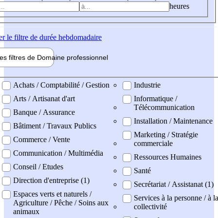
heures
er
le filtre de durée hebdomadaire
les filtres de
Domaine pro
fessionnel
ne professionel
Achats / Comptabilité / Gestion
Industrie
Arts / Artisanat d'art
Informatique /
Télécommunication
Banque / Assurance
Installation / Maintenance
Bâtiment / Travaux Publics
Marketing / Stratégie
Commerce / Vente
commerciale
Communication / Multimédia
Ressources Humaines
Conseil / Etudes
Santé
Direction d'entreprise (1)
Secrétariat / Assistanat (1)
Espaces verts et naturels /
Services à la personne / à l
Agriculture / Pêche / Soins aux
collectivité
animaux