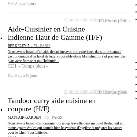
Publié il y a 3 jours
Ajouter cette offre à ma sélection
CDI
Temps plein
Aide-Cuisinier en Cuisine
Indienne Haut de Gamme (H/F)
BERKELEY 7 -
75 - PARIS
Nous avons besoin d'un aide de cuisine avec une expérience dans un restaurant
gastronomique d'un hôtel de luxe, si possible étoilé Michelin, qui sait préparer des
plats avec finesse et qui l'habitude...
CDI - Temps plein
Publié il y a 19 jours
Ajouter cette offre à ma sélection
CDI
Temps plein
Tandoor curry aide cuisine en
coupure (H/F)
MAYFAIR GARDEN -
75 - PARIS
Nous avons besoin d'un cuisinier qui a déjà travaillé dans un hôtel Restaurant au
moins quatre étoiles qui connaît bien le système d'hygiène et préparer les sauces
pour le Chef. Possibilité de...