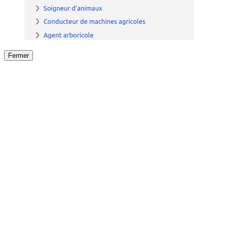
Fermer
Fermer
le détail de l'offre
/
Offre
sur
Offre précéden