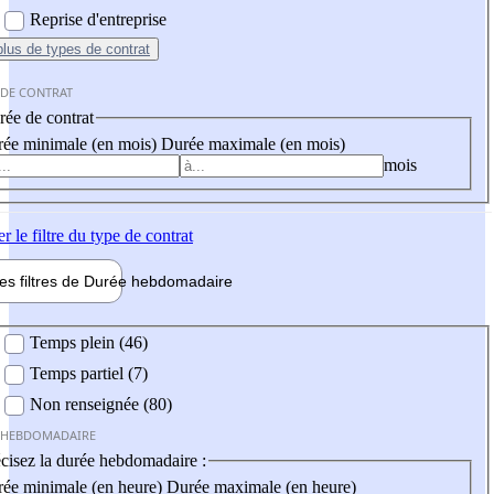
Reprise d'entreprise
plus
de types de contrat
 DE CONTRAT
ée de contrat
ée minimale (en mois)
Durée maximale (en mois)
mois
er
le filtre du type de contrat
les filtres de
Durée hebdo
madaire
 hebdomadaire
Temps plein (46)
Temps partiel (7)
Non renseignée (80)
 HEBDOMADAIRE
cisez la durée hebdomadaire :
ée minimale (en heure)
Durée maximale (en heure)