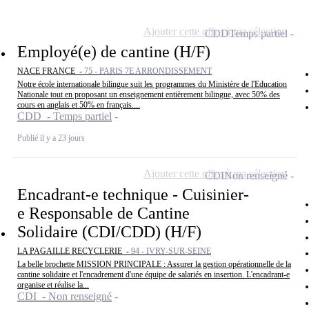
Ajouter cette offre à ma sélection
CDD
Temps partiel
Employé(e) de cantine (H/F)
NACE FRANCE -
75 - PARIS 7E ARRONDISSEMENT
Notre école internationale bilingue suit les programmes du Ministère de l'Education
Nationale tout en proposant un enseignement entièrement bilingue, avec 50% des
cours en anglais et 50% en français....
CDD - Temps partiel
Publié il y a 23 jours
Ajouter cette offre à ma sélection
CDI
Non renseigné
Encadrant-e technique - Cuisinier-
e Responsable de Cantine
Solidaire (CDI/CDD) (H/F)
LA PAGAILLE RECYCLERIE -
94 - IVRY-SUR-SEINE
La belle brochette MISSION PRINCIPALE : Assurer la gestion opérationnelle de la
cantine solidaire et l'encadrement d'une équipe de salariés en insertion. L'encadrant-e
organise et réalise la...
CDI - Non renseigné