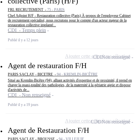
collective (Paris) (H/F)
FRL RECRUTEMENT -
75 - PARIS
Chef Adjoint H/F - Restauration collective (Paris) À propos de l'employeur Cabinet
de recrutement spécialisé, nous recrutons pour le compte d'un acteur majeur de la
restauration collective implanté...
CDI - Temps plein
Publié il y a 12 jours
Ajouter cette offre à ma sélection
CDI
Non renseigné
Agent de restauration F/H
PARIS SACLAY - BICETRE -
94 - KREMLIN-BICÊTRE
Situé au Kremlin-Bicêtre (94), alliant activités d'expertise et de proximité, il prend en
charge la quasi-totalité des pathologies, de la maternité à la gériatrie aigüe et dispose
d'activités de...
CDI - Non renseigné
Publié il y a 19 jours
Ajouter cette offre à ma sélection
CDD
Non renseigné
Agent de Restauration F/H
PARIS SACLAY - BROUSSE -
94 - VILLEJUIF