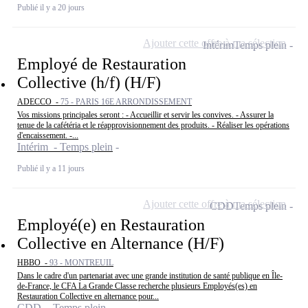
Publié il y a 20 jours
Ajouter cette offre à ma sélection
Intérim
Temps plein
Employé de Restauration
Collective (h/f) (H/F)
ADECCO -
75 - PARIS 16E ARRONDISSEMENT
Vos missions principales seront : - Accueillir et servir les convives. - Assurer la
tenue de la cafétéria et le réapprovisionnement des produits. - Réaliser les opérations
d'encaissement. -...
Intérim - Temps plein
Publié il y a 11 jours
Ajouter cette offre à ma sélection
CDD
Temps plein
Employé(e) en Restauration
Collective en Alternance (H/F)
HBBO -
93 - MONTREUIL
Dans le cadre d'un partenariat avec une grande institution de santé publique en Île-
de-France, le CFA La Grande Classe recherche plusieurs Employés(es) en
Restauration Collective en alternance pour...
CDD - Temps plein