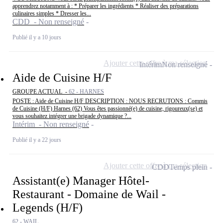
apprendrez notamment à : * Préparer les ingrédients * Réaliser des préparations
culinaires simples * Dresser les...
CDD - Non renseigné
Publié il y a 10 jours
Ajouter cette offre à ma sélection
Intérim
Non renseigné
Aide de Cuisine H/F
GROUPE ACTUAL -
62 - HARNES
POSTE : Aide de Cuisine H/F DESCRIPTION : NOUS RECRUTONS : Commis
de Cuisine (H/F) Harnes (62) Vous êtes passionné(e) de cuisine, rigoureux(se) et
vous souhaitez intégrer une brigade dynamique ?...
Intérim - Non renseigné
Publié il y a 22 jours
Ajouter cette offre à ma sélection
CDD
Temps plein
Assistant(e) Manager Hôtel-
Restaurant - Domaine de Wail -
Legends (H/F)
62 - WAIL