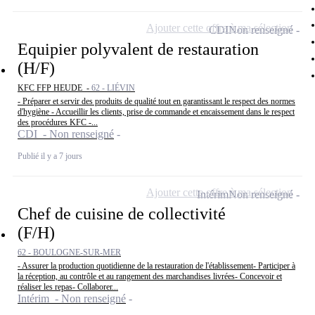
Ajouter cette offre à ma sélection
CDI
Non renseigné
Equipier polyvalent de restauration
(H/F)
KFC FFP HEUDE -
62 - LIÉVIN
- Préparer et servir des produits de qualité tout en garantissant le respect des normes
d'hygiène - Accueillir les clients, prise de commande et encaissement dans le respect
des procédures KFC -...
CDI - Non renseigné
Publié il y a 7 jours
Ajouter cette offre à ma sélection
Intérim
Non renseigné
Chef de cuisine de collectivité
(F/H)
62 - BOULOGNE-SUR-MER
- Assurer la production quotidienne de la restauration de l'établissement- Participer à
la réception, au contrôle et au rangement des marchandises livrées- Concevoir et
réaliser les repas- Collaborer...
Intérim - Non renseigné