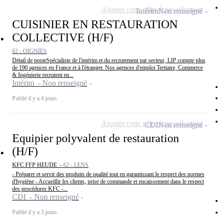
Ajouter cette offre à ma sélection
Intérim
Non renseigné
CUISINIER EN RESTAURATION
COLLECTIVE (H/F)
62 - OIGNIES
Détail de posteSpécialiste de l'intérim et du recrutement par secteur, LIP compte plus
de 190 agences en France et à l'étranger. Nos agences d'emploi Tertiaire, Commerce
& Ingénierie recrutent en...
Intérim - Non renseigné
Publié il y a 4 jours
Ajouter cette offre à ma sélection
CDI
Non renseigné
Equipier polyvalent de restauration
(H/F)
KFC FFP HEUDE -
62 - LENS
- Préparer et servir des produits de qualité tout en garantissant le respect des normes
d'hygiène - Accueillir les clients, prise de commande et encaissement dans le respect
des procédures KFC -...
CDI - Non renseigné
Publié il y a 3 jours