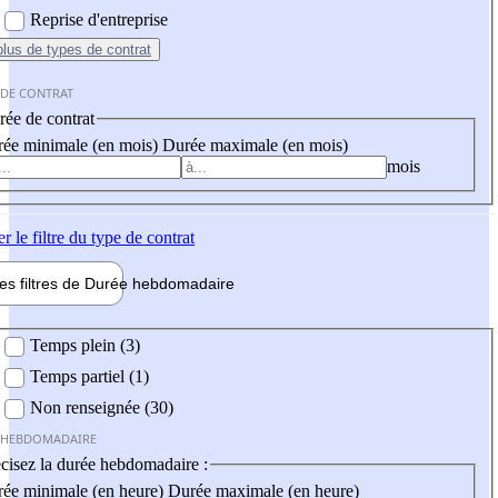
Reprise d'entreprise
plus
de types de contrat
 DE CONTRAT
ée de contrat
ée minimale (en mois)
Durée maximale (en mois)
mois
er
le filtre du type de contrat
les filtres de
Durée hebdo
madaire
 hebdomadaire
Temps plein (3)
Temps partiel (1)
Non renseignée (30)
 HEBDOMADAIRE
cisez la durée hebdomadaire :
ée minimale (en heure)
Durée maximale (en heure)