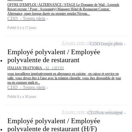
OFFRE D'EMPLOI / ALTERNANCE / STAGE Le Domaine de Wail - Legends
Resort recrute ! Poste : Assistant(e) Manager Hôtel & Restaurant Contrat :
Alternance, stage longue durée ou premier emploi Niveau...
CDD - Temps plein
Publié il y a 17 jours
Ajouter cette offre à ma sélection
CDD
Temps plein
Employé polyvalent / Employée
polyvalente de restaurant
ITALIAN TRATTORIA -
62 - LIEVIN
vous travaillerez impérativement en alternance en cuisine , en caisse et service en
salle. vous devez être à l'aise avec la relation clientèle. vous êtes disponible de jour
ou en coupure midi et...
CDD - Temps plein
Publié il y a 30 jours
Ajouter cette offre à ma sélection
CDI
Non renseigné
Employé polyvalent / Employée
polyvalente de restaurant (H/F)