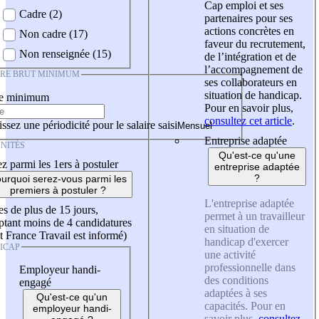
Cap emploi et ses
Cadre (2)
partenaires pour ses
actions concrètes en
Non cadre (17)
faveur du recrutement,
Non renseignée (15)
de l’intégration et de
l’accompagnement de
IRE BRUT MINIMUM
ses collaborateurs en
situation de handicap.
re minimum
Pour en savoir plus,
consultez cet article
.
ssez une périodicité pour le salaire saisi
Entreprise adaptée
NITÉS
Qu'est-ce qu'une
z parmi les 1ers à postuler
entreprise adaptée
?
urquoi serez-vous parmi les
premiers à postuler ?
L'entreprise adaptée
es de plus de 15 jours,
permet à un travailleur
tant moins de 4 candidatures
en situation de
t France Travail est informé)
handicap d'exercer
ICAP
une activité
professionnelle dans
Employeur handi-
des conditions
engagé
adaptées à ses
Qu'est-ce qu'un
capacités. Pour en
employeur handi-
savoir plus,
consultez