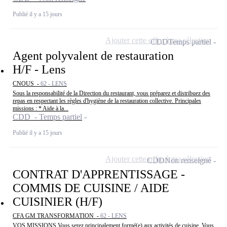
Publié il y a 15 jours
Ajouter cette offre à ma sélection
CDD
Temps partiel
Agent polyvalent de restauration
H/F - Lens
CNOUS -
62 - LENS
Sous la responsabilité de la Direction du restaurant, vous préparez et distribuez des
repas en respectant les règles d'hygiène de la restauration collective. Principales
missions : * Aide à la...
CDD - Temps partiel
Publié il y a 15 jours
Ajouter cette offre à ma sélection
CDD
Non renseigné
CONTRAT D'APPRENTISSAGE -
COMMIS DE CUISINE / AIDE
CUISINIER (H/F)
CFA GM TRANSFORMATION -
62 - LENS
VOS MISSIONS Vous serez principalement formé(e) aux activités de cuisine. Vous