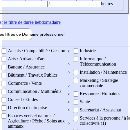
heures
er
le filtre de durée hebdomadaire
les filtres de
Domaine pro
fessionnel
ne professionel
Achats / Comptabilité / Gestion
Industrie
Arts / Artisanat d'art
Informatique /
Télécommunication
Banque / Assurance
Installation / Maintenance
Bâtiment / Travaux Publics
Marketing / Stratégie
Commerce / Vente
commerciale
Communication / Multimédia
Ressources Humaines
Conseil / Etudes
Santé
Direction d'entreprise
Secrétariat / Assistanat
Espaces verts et naturels /
Services à la personne / à l
Agriculture / Pêche / Soins aux
collectivité (1)
animaux