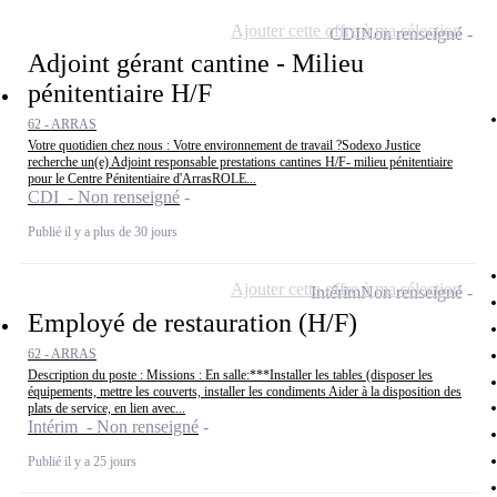
Ajouter cette offre à ma sélection
CDI
Non renseigné
Adjoint gérant cantine - Milieu
pénitentiaire H/F
62 - ARRAS
Votre quotidien chez nous : Votre environnement de travail ?Sodexo Justice
recherche un(e) Adjoint responsable prestations cantines H/F- milieu pénitentiaire
pour le Centre Pénitentiaire d'ArrasROLE...
CDI - Non renseigné
Publié il y a plus de 30 jours
Ajouter cette offre à ma sélection
Intérim
Non renseigné
Employé de restauration (H/F)
62 - ARRAS
Description du poste : Missions : En salle:***Installer les tables (disposer les
équipements, mettre les couverts, installer les condiments Aider à la disposition des
plats de service, en lien avec...
Intérim - Non renseigné
Publié il y a 25 jours