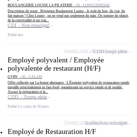
BOULANGERIE LOUISE LA PILATERIE -
62 - LONGUENESSE
Description du poste : Rejoignez Boulangerie Louise - le goût du bon, du vrai, du
fait maison ! Chez Louise , on ne vend pas seulement du pain. On partage du plaisir,
de la convivialité et un vrai...
CDI - Non renseigné
Publié hier
Ajouter cette offre à ma sélection
CDD
Temps plein
Employé polyvalent / Employée
polyvalente de restaurant (H/F)
GVRV -
62 - CALAIS
Offre collectée par La bonne alternance : L'Équipier polyvalent de restauration rapide
travaille principalement en fast-food, garantissant un service rapide et de qualité.
Assure la préparation et la...
CDD - Temps plein
Publié il y a plus de 30 jours
Ajouter cette offre à ma sélection
Intérim
Non renseigné
Employé de Restauration H/F