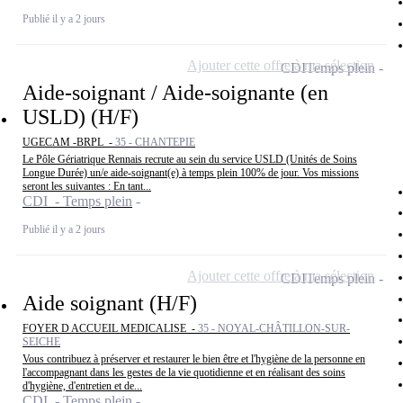
Publié il y a 2 jours
Ajouter cette offre à ma sélection
CDI
Temps plein
Aide-soignant / Aide-soignante (en
USLD) (H/F)
UGECAM -BRPL -
35 - CHANTEPIE
Le Pôle Gériatrique Rennais recrute au sein du service USLD (Unités de Soins
Longue Durée) un/e aide-soignant(e) à temps plein 100% de jour. Vos missions
seront les suivantes : En tant...
CDI - Temps plein
Publié il y a 2 jours
Ajouter cette offre à ma sélection
CDI
Temps plein
Aide soignant (H/F)
FOYER D ACCUEIL MEDICALISE -
35 - NOYAL-CHÂTILLON-SUR-
SEICHE
Vous contribuez à préserver et restaurer le bien être et l'hygiène de la personne en
l'accompagnant dans les gestes de la vie quotidienne et en réalisant des soins
d'hygiène, d'entretien et de...
CDI - Temps plein