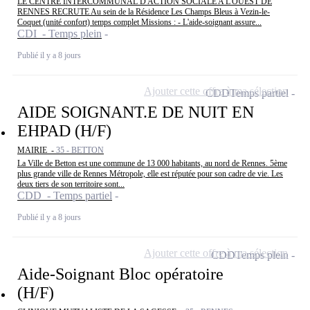
LE CENTRE INTERCOMMUNAL D'ACTION SOCIALE A L'OUEST DE
RENNES RECRUTE Au sein de la Résidence Les Champs Bleus à Vezin-le-
Coquet (unité confort) temps complet Missions : - L'aide-soignant assure...
CDI - Temps plein
Publié il y a 8 jours
Ajouter cette offre à ma sélection
CDD
Temps partiel
AIDE SOIGNANT.E DE NUIT EN
EHPAD (H/F)
MAIRIE -
35 - BETTON
La Ville de Betton est une commune de 13 000 habitants, au nord de Rennes. 5ème
plus grande ville de Rennes Métropole, elle est réputée pour son cadre de vie. Les
deux tiers de son territoire sont...
CDD - Temps partiel
Publié il y a 8 jours
Ajouter cette offre à ma sélection
CDD
Temps plein
Aide-Soignant Bloc opératoire
(H/F)