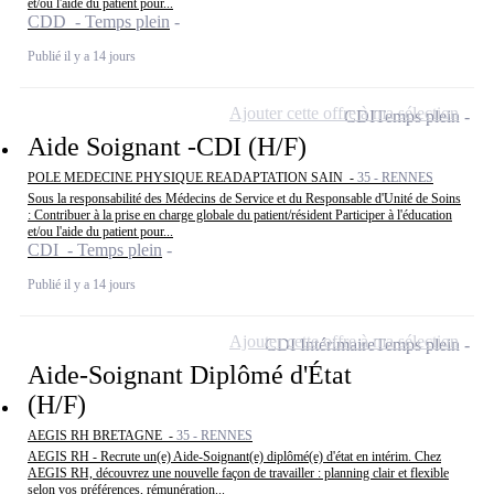
et/ou l'aide du patient pour...
CDD - Temps plein
Publié il y a 14 jours
Ajouter cette offre à ma sélection
CDI
Temps plein
Aide Soignant -CDI (H/F)
POLE MEDECINE PHYSIQUE READAPTATION SAIN -
35 - RENNES
Sous la responsabilité des Médecins de Service et du Responsable d'Unité de Soins
: Contribuer à la prise en charge globale du patient/résident Participer à l'éducation
et/ou l'aide du patient pour...
CDI - Temps plein
Publié il y a 14 jours
Ajouter cette offre à ma sélection
CDI Intérimaire
Temps plein
Aide-Soignant Diplômé d'État
(H/F)
AEGIS RH BRETAGNE -
35 - RENNES
AEGIS RH - Recrute un(e) Aide-Soignant(e) diplômé(e) d'état en intérim. Chez
AEGIS RH, découvrez une nouvelle façon de travailler : planning clair et flexible
selon vos préférences, rémunération...