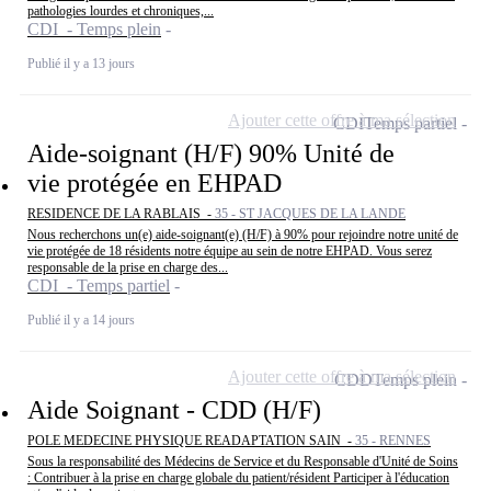
pathologies lourdes et chroniques,...
CDI - Temps plein
Publié il y a 13 jours
Ajouter cette offre à ma sélection
CDI
Temps partiel
Aide-soignant (H/F) 90% Unité de
vie protégée en EHPAD
RESIDENCE DE LA RABLAIS -
35 - ST JACQUES DE LA LANDE
Nous recherchons un(e) aide-soignant(e) (H/F) à 90% pour rejoindre notre unité de
vie protégée de 18 résidents notre équipe au sein de notre EHPAD. Vous serez
responsable de la prise en charge des...
CDI - Temps partiel
Publié il y a 14 jours
Ajouter cette offre à ma sélection
CDD
Temps plein
Aide Soignant - CDD (H/F)
POLE MEDECINE PHYSIQUE READAPTATION SAIN -
35 - RENNES
Sous la responsabilité des Médecins de Service et du Responsable d'Unité de Soins
: Contribuer à la prise en charge globale du patient/résident Participer à l'éducation