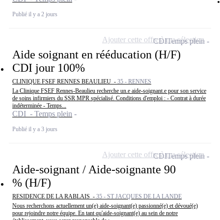
Publié il y a 2 jours
Ajouter cette offre à ma sélection
CDI
Temps plein
Aide soignant en rééducation (H/F)
CDI jour 100%
CLINIQUE FSEF RENNES BEAULIEU -
35 - RENNES
La Clinique FSEF Rennes-Beaulieu recherche un.e aide-soignant.e pour son service
de soins infirmiers du SSR MPR spécialisé. Conditions d'emploi : - Contrat à durée
indéterminée - Temps...
CDI - Temps plein
Publié il y a 3 jours
Ajouter cette offre à ma sélection
CDI
Temps plein
Aide-soignant / Aide-soignante 90
% (H/F)
RESIDENCE DE LA RABLAIS -
35 - ST JACQUES DE LA LANDE
Nous recherchons actuellement un(e) aide-soignant(e) passionné(e) et dévoué(e)
pour rejoindre notre équipe. En tant qu'aide-soignant(e) au sein de notre