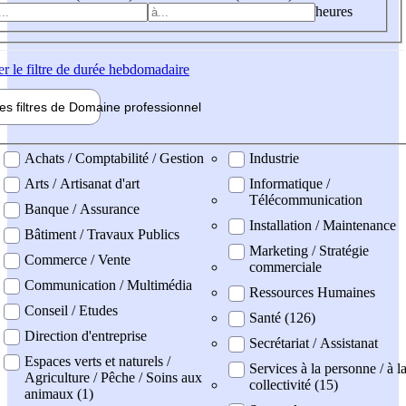
heures
er
le filtre de durée hebdomadaire
les filtres de
Domaine pro
fessionnel
ne professionel
Achats / Comptabilité / Gestion
Industrie
Arts / Artisanat d'art
Informatique /
Télécommunication
Banque / Assurance
Installation / Maintenance
Bâtiment / Travaux Publics
Marketing / Stratégie
Commerce / Vente
commerciale
Communication / Multimédia
Ressources Humaines
Conseil / Etudes
Santé (126)
Direction d'entreprise
Secrétariat / Assistanat
Espaces verts et naturels /
Services à la personne / à l
Agriculture / Pêche / Soins aux
collectivité (15)
animaux (1)