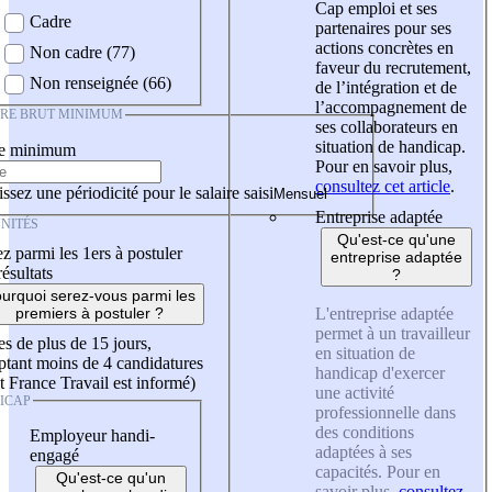
Cap emploi et ses
Cadre
partenaires pour ses
actions concrètes en
Non cadre (77)
faveur du recrutement,
Non renseignée (66)
de l’intégration et de
l’accompagnement de
IRE BRUT MINIMUM
ses collaborateurs en
situation de handicap.
re minimum
Pour en savoir plus,
consultez cet article
.
ssez une périodicité pour le salaire saisi
Entreprise adaptée
NITÉS
Qu'est-ce qu'une
z parmi les 1ers à postuler
entreprise adaptée
résultats
?
urquoi serez-vous parmi les
L'entreprise adaptée
premiers à postuler ?
permet à un travailleur
es de plus de 15 jours,
en situation de
tant moins de 4 candidatures
handicap d'exercer
t France Travail est informé)
une activité
ICAP
professionnelle dans
des conditions
Employeur handi-
adaptées à ses
engagé
capacités. Pour en
Qu'est-ce qu'un
savoir plus,
consultez