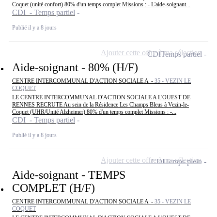
Coquet (unité confort) 80% d'un temps complet Missions : - L'aide-soignant...
CDI - Temps partiel
Publié il y a 8 jours
Ajouter cette offre à ma sélection
CDI
Temps partiel
Aide-soignant - 80% (H/F)
CENTRE INTERCOMMUNAL D'ACTION SOCIALE A -
35 - VEZIN LE
COQUET
LE CENTRE INTERCOMMUNAL D'ACTION SOCIALE A L'OUEST DE
RENNES RECRUTE Au sein de la Résidence Les Champs Bleus à Vezin-le-
Coquet (UHR/Unité Alzheimer) 80% d'un temps complet Missions : -...
CDI - Temps partiel
Publié il y a 8 jours
Ajouter cette offre à ma sélection
CDI
Temps plein
Aide-soignant - TEMPS
COMPLET (H/F)
CENTRE INTERCOMMUNAL D'ACTION SOCIALE A -
35 - VEZIN LE
COQUET