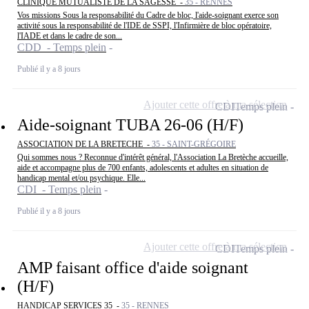
CLINIQUE MUTUALISTE DE LA SAGESSE -
35 - RENNES
Vos missions Sous la responsabilité du Cadre de bloc, l'aide-soignant exerce son
activité sous la responsabilité de l'IDE de SSPI, l'Infirmière de bloc opératoire,
l'IADE et dans le cadre de son...
CDD - Temps plein
Publié il y a 8 jours
Ajouter cette offre à ma sélection
CDI
Temps plein
Aide-soignant TUBA 26-06 (H/F)
ASSOCIATION DE LA BRETECHE -
35 - SAINT-GRÉGOIRE
Qui sommes nous ? Reconnue d'intérêt général, l'Association La Bretèche accueille,
aide et accompagne plus de 700 enfants, adolescents et adultes en situation de
handicap mental et/ou psychique. Elle...
CDI - Temps plein
Publié il y a 8 jours
Ajouter cette offre à ma sélection
CDI
Temps plein
AMP faisant office d'aide soignant
(H/F)
HANDICAP SERVICES 35 -
35 - RENNES