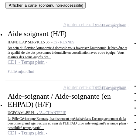
Afficher la carte
(contenu non-accessible)
Ajouter cette offre à ma sélection
CDI
Temps plein
Aide soignant (H/F)
HANDICAP SERVICES 35 -
35 - RENNES
Au sein du Service Autonomie à domicile vous favorisez l'autonomie, le bien-être et
la qualité de vie des personnes à domicile en coordination avec votre équipe. Vous
assurez des soins auprès des...
CDI - Temps plein
Publié aujourd'hui
Ajouter cette offre à ma sélection
CDI
Temps plein
Aide-soignant / Aide-soignante (en
EHPAD) (H/F)
UGECAM -BRPL -
35 - CHANTEPIE
Le Pôle Gériatrique Rennais, établissement spécialisé dans l'accompagnement de la
personne grand âge, recrute au sein de l'EHPAD un/e aide-soignant/e à temps plein -
possibilité temps partiel...
CDI - Temps plein