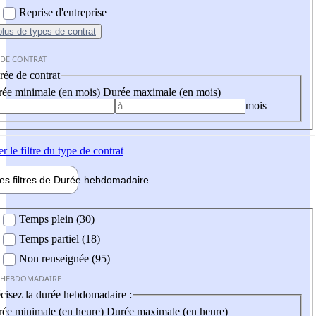
Reprise d'entreprise
plus
de types de contrat
 DE CONTRAT
ée de contrat
ée minimale (en mois)
Durée maximale (en mois)
mois
er
le filtre du type de contrat
les filtres de
Durée hebdo
madaire
 hebdomadaire
Temps plein (30)
Temps partiel (18)
Non renseignée (95)
 HEBDOMADAIRE
cisez la durée hebdomadaire :
ée minimale (en heure)
Durée maximale (en heure)