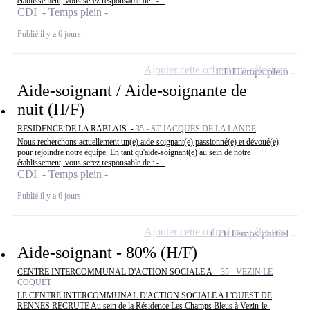
établissement, vous serez responsable de : -...
CDI - Temps plein
Publié il y a 6 jours
Ajouter cette offre à ma sélection
CDI
Temps plein
Aide-soignant / Aide-soignante de
nuit (H/F)
RESIDENCE DE LA RABLAIS -
35 - ST JACQUES DE LA LANDE
Nous recherchons actuellement un(e) aide-soignant(e) passionné(e) et dévoué(e)
pour rejoindre notre équipe. En tant qu'aide-soignant(e) au sein de notre
établissement, vous serez responsable de : -...
CDI - Temps plein
Publié il y a 6 jours
Ajouter cette offre à ma sélection
CDI
Temps partiel
Aide-soignant - 80% (H/F)
CENTRE INTERCOMMUNAL D'ACTION SOCIALE A -
35 - VEZIN LE
COQUET
LE CENTRE INTERCOMMUNAL D'ACTION SOCIALE A L'OUEST DE
RENNES RECRUTE Au sein de la Résidence Les Champs Bleus à Vezin-le-