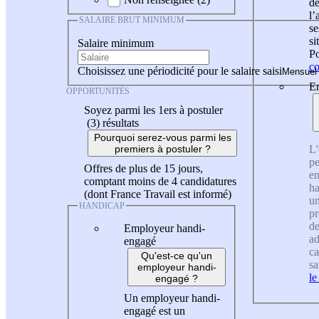
de
l
SALAIRE BRUT MINIMUM
se
si
Salaire minimum
Po
co
Choisissez une périodicité pour le salaire saisi
En
OPPORTUNITÉS
Soyez parmi les 1ers à postuler
(3)
résultats
Pourquoi serez-vous parmi les
L'
premiers à postuler ?
pe
Offres de plus de 15 jours,
en
comptant moins de 4 candidatures
ha
(dont France Travail est informé)
un
HANDICAP
pr
de
Employeur handi-
ad
engagé
ca
Qu'est-ce qu'un
sa
employeur handi-
le
engagé ?
Un employeur handi-
engagé est un