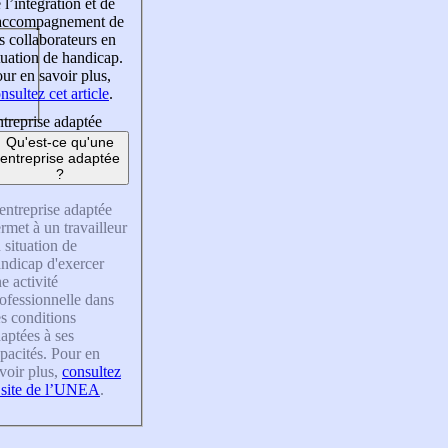
 l’intégration et de
’accompagnement de
s collaborateurs en
tuation de handicap.
ur en savoir plus,
nsultez cet article
.
treprise adaptée
Qu'est-ce qu'une
entreprise adaptée
?
entreprise adaptée
rmet à un travailleur
 situation de
ndicap d'exercer
e activité
ofessionnelle dans
s conditions
aptées à ses
pacités. Pour en
voir plus,
consultez
 site de l’UNEA
.