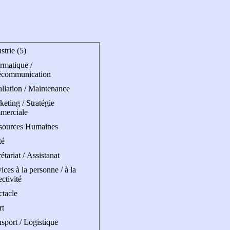
strie (5)
rmatique /
écommunication
allation / Maintenance
eting / Stratégie
merciale
sources Humaines
té
étariat / Assistanat
ices à la personne / à la
ectivité
ctacle
rt
sport / Logistique