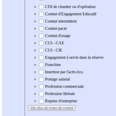
CDI de chantier ou d'opération
Contrat d'Engagement Educatif
Contrat intermittent
Contrat pacte
Contrat d'usage
CUI - CAE
CUI - CIE
Engagement à servir dans la réserve
Franchise
Insertion par l'activ.éco.
Portage salarial
Profession commerciale
Profession libérale
Reprise d'entreprise
Voir plus
de types de contrat