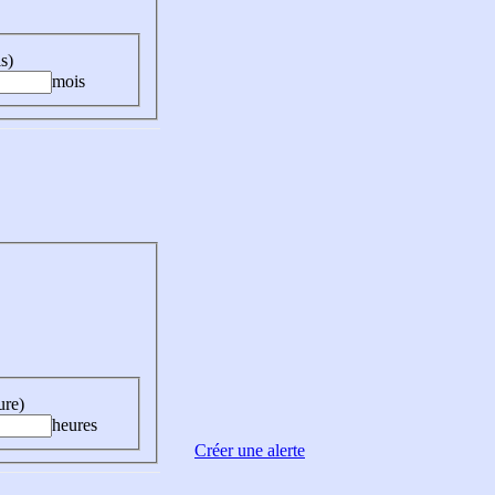
s)
mois
ure)
heures
Créer une alerte