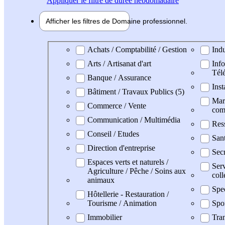
Appliquer
le filtre de durée hebdomadaire
Afficher les filtres de
Domaine pro
fessionnel
Domaine professionel
Achats / Comptabilité / Gestion
Indu
Arts / Artisanat d'art
Info
Tél
Banque / Assurance
Inst
Bâtiment / Travaux Publics (5)
Mark
Commerce / Vente
com
Communication / Multimédia
Res
Conseil / Etudes
San
Direction d'entreprise
Secr
Espaces verts et naturels /
Serv
Agriculture / Pêche / Soins aux
coll
animaux
Spe
Hôtellerie - Restauration /
Tourisme / Animation
Spo
Immobilier
Tran