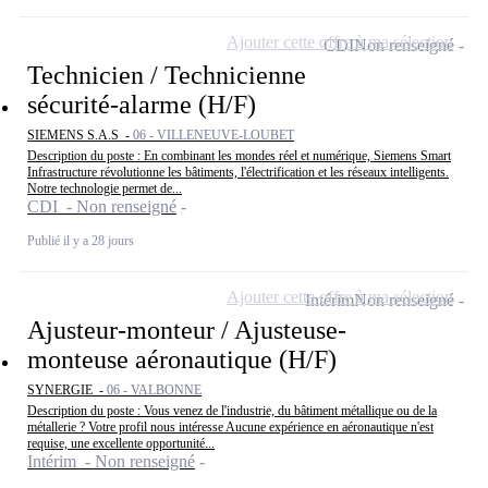
Ajouter cette offre à ma sélection
CDI
Non renseigné
Technicien / Technicienne
sécurité-alarme (H/F)
SIEMENS S.A.S -
06 - VILLENEUVE-LOUBET
Description du poste : En combinant les mondes réel et numérique, Siemens Smart
Infrastructure révolutionne les bâtiments, l'électrification et les réseaux intelligents.
Notre technologie permet de...
CDI - Non renseigné
Publié il y a 28 jours
Ajouter cette offre à ma sélection
Intérim
Non renseigné
Ajusteur-monteur / Ajusteuse-
monteuse aéronautique (H/F)
SYNERGIE -
06 - VALBONNE
Description du poste : Vous venez de l'industrie, du bâtiment métallique ou de la
métallerie ? Votre profil nous intéresse Aucune expérience en aéronautique n'est
requise, une excellente opportunité...
Intérim - Non renseigné