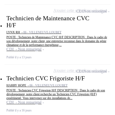
Ajouter cette offre à ma sélection
CDI
Non renseigné
Technicien de Maintenance CVC
H/F
LYNX RH -
06 - VILLENEUVE-LOUBET
POSTE : Technicien de Maintenance CVC H/F DESCRIPTION : Dans le cadre de
son développement, notre client, une entreprise reconnue dans le domaine du génie
climatique et de la performance énergétique,...
CDI - Non renseigné
Publié il y a 13 jours
Ajouter cette offre à ma sélection
CDI
Non renseigné
Technicien CVC Frigoriste H/F
HARRY HOPE -
06 - VILLENEUVE-LOUBET
POSTE : Technicien CVC Frigoriste H/F DESCRIPTION : Dans le cadre de son
développement, notre client recherche un Technicien CVC Frigoriste (H/F)
expérimenté. Vous intervenez sur des installations de...
CDI - Non renseigné
Publié il y a 16 jours