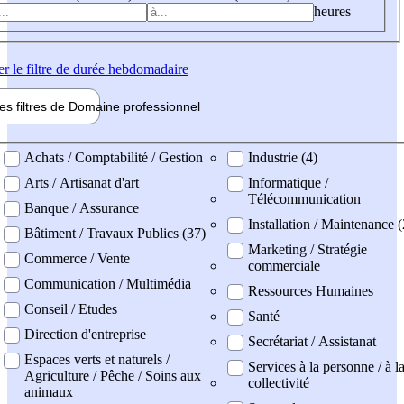
heures
er
le filtre de durée hebdomadaire
les filtres de
Domaine pro
fessionnel
ne professionel
Achats / Comptabilité / Gestion
Industrie (4)
Arts / Artisanat d'art
Informatique /
Télécommunication
Banque / Assurance
Installation / Maintenance (
Bâtiment / Travaux Publics (37)
Marketing / Stratégie
Commerce / Vente
commerciale
Communication / Multimédia
Ressources Humaines
Conseil / Etudes
Santé
Direction d'entreprise
Secrétariat / Assistanat
Espaces verts et naturels /
Services à la personne / à l
Agriculture / Pêche / Soins aux
collectivité
animaux