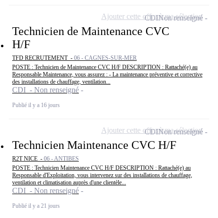
Ajouter cette offre à ma sélection
CDI
Non renseigné
Technicien de Maintenance CVC
H/F
TFD RECRUTEMENT -
06 - CAGNES-SUR-MER
POSTE : Technicien de Maintenance CVC H/F DESCRIPTION : Rattaché(e) au
Responsable Maintenance, vous assurez : - La maintenance préventive et corrective
des installations de chauffage, ventilation...
CDI - Non renseigné
Publié il y a 16 jours
Ajouter cette offre à ma sélection
CDI
Non renseigné
Technicien Maintenance CVC H/F
R2T NICE -
06 - ANTIBES
POSTE : Technicien Maintenance CVC H/F DESCRIPTION : Rattaché(e) au
Responsable d'Exploitation, vous intervenez sur des installations de chauffage,
ventilation et climatisation auprès d'une clientèle...
CDI - Non renseigné
Publié il y a 21 jours