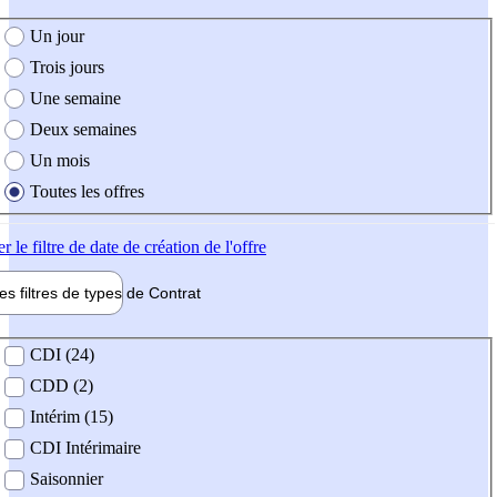
e création de l'offre
Un jour
Trois jours
Une semaine
Deux semaines
Un mois
Toutes les offres
er
le filtre de date de création de l'offre
les filtres de types de
Contrat
de contrat
CDI (24)
CDD (2)
Intérim (15)
CDI Intérimaire
Saisonnier