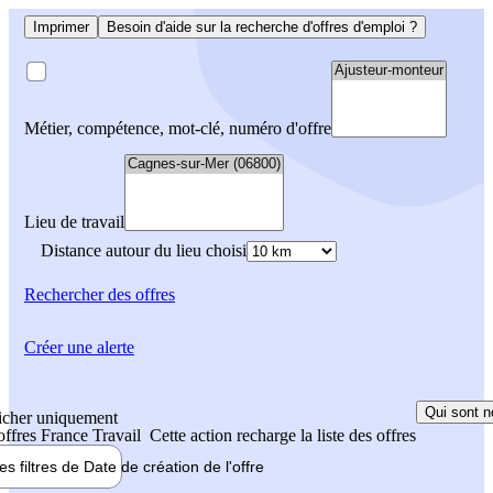
Imprimer
Besoin d'aide sur la recherche d'offres d'emploi ?
Métier, compétence, mot-clé, numéro d'offre
Lieu de travail
Distance autour du lieu choisi
Rechercher
des offres
Créer une alerte
Qui sont n
icher uniquement
 offres France Travail
Cette action recharge la liste des offres
les filtres de
Date de création
de l'offre