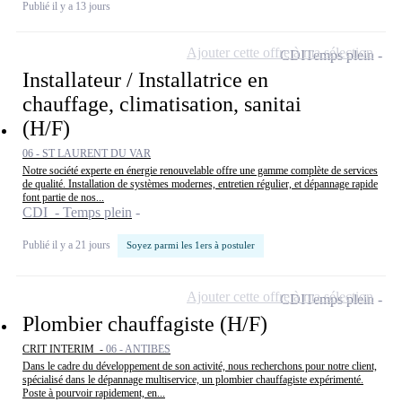
Publié il y a 13 jours
Ajouter cette offre à ma sélection
CDI
Temps plein
Installateur / Installatrice en
chauffage, climatisation, sanitai
(H/F)
06 - ST LAURENT DU VAR
Notre société experte en énergie renouvelable offre une gamme complète de services
de qualité. Installation de systèmes modernes, entretien régulier, et dépannage rapide
font partie de nos...
CDI - Temps plein
Publié il y a 21 jours
Soyez parmi les 1ers à postuler
Ajouter cette offre à ma sélection
CDI
Temps plein
Plombier chauffagiste (H/F)
CRIT INTERIM -
06 - ANTIBES
Dans le cadre du développement de son activité, nous recherchons pour notre client,
spécialisé dans le dépannage multiservice, un plombier chauffagiste expérimenté.
Poste à pourvoir rapidement, en...