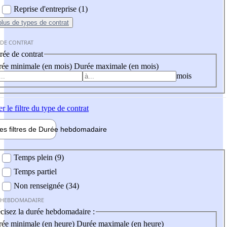
Reprise d'entreprise (1)
plus
de types de contrat
 DE CONTRAT
ée de contrat
ée minimale (en mois)
Durée maximale (en mois)
mois
er
le filtre du type de contrat
les filtres de
Durée hebdo
madaire
 hebdomadaire
Temps plein (9)
Temps partiel
Non renseignée (34)
 HEBDOMADAIRE
cisez la durée hebdomadaire :
ée minimale (en heure)
Durée maximale (en heure)