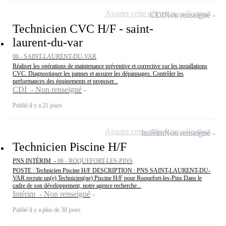
Ajouter cette offre à ma sélection
CDI
Non renseigné
Technicien CVC H/F - saint-
laurent-du-var
06 - SAINT-LAURENT-DU-VAR
Réaliser les opérations de maintenance préventive et corrective sur les installations
CVC. Diagnostiquer les pannes et assurer les dépannages. Contrôler les
performances des équipements et proposer...
CDI - Non renseigné
Publié il y a 21 jours
Ajouter cette offre à ma sélection
Intérim
Non renseigné
Technicien Piscine H/F
PNS INTÉRIM -
06 - ROQUEFORT-LES-PINS
POSTE : Technicien Piscine H/F DESCRIPTION : PNS SAINT-LAURENT-DU-
VAR recrute un(e) Technicien(ne) Piscine H/F pour Roquefort-les-Pins Dans le
cadre de son développement, notre agence recherche...
Intérim - Non renseigné
Publié il y a plus de 30 jours