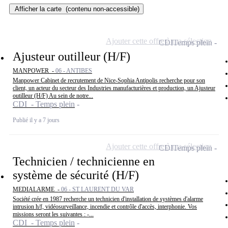
Afficher la carte
(contenu non-accessible)
Ajouter cette offre à ma sélection
CDI
Temps plein
Ajusteur outilleur (H/F)
MANPOWER -
06 - ANTIBES
Manpower Cabinet de recrutement de Nice-Sophia Antipolis recherche pour son
client, un acteur du secteur des Industries manufacturières et production, un Ajusteur
outilleur (H/F) Au sein de notre...
CDI - Temps plein
Publié il y a 7 jours
Ajouter cette offre à ma sélection
CDI
Temps plein
Technicien / technicienne en
système de sécurité (H/F)
MEDIALARME -
06 - ST LAURENT DU VAR
Société crée en 1987 recherche un technicien d'installation de systèmes d'alarme
intrusion h/f, vidéosurveillance, incendie et contrôle d'accès, interphonie. Vos
missions seront les suivantes : -...
CDI - Temps plein