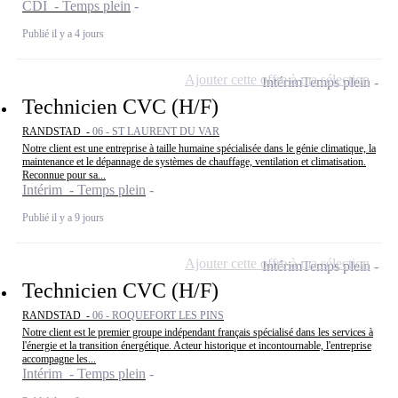
CDI - Temps plein
Publié il y a 4 jours
Ajouter cette offre à ma sélection
Intérim
Temps plein
Technicien CVC (H/F)
RANDSTAD -
06 - ST LAURENT DU VAR
Notre client est une entreprise à taille humaine spécialisée dans le génie climatique, la
maintenance et le dépannage de systèmes de chauffage, ventilation et climatisation.
Reconnue pour sa...
Intérim - Temps plein
Publié il y a 9 jours
Ajouter cette offre à ma sélection
Intérim
Temps plein
Technicien CVC (H/F)
RANDSTAD -
06 - ROQUEFORT LES PINS
Notre client est le premier groupe indépendant français spécialisé dans les services à
l'énergie et la transition énergétique. Acteur historique et incontournable, l'entreprise
accompagne les...
Intérim - Temps plein