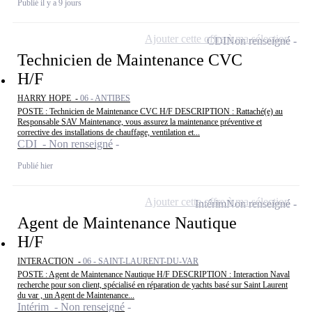
Publié il y a 9 jours
Ajouter cette offre à ma sélection
CDI
Non renseigné
Technicien de Maintenance CVC
H/F
HARRY HOPE -
06 - ANTIBES
POSTE : Technicien de Maintenance CVC H/F DESCRIPTION : Rattaché(e) au
Responsable SAV Maintenance, vous assurez la maintenance préventive et
corrective des installations de chauffage, ventilation et...
CDI - Non renseigné
Publié hier
Ajouter cette offre à ma sélection
Intérim
Non renseigné
Agent de Maintenance Nautique
H/F
INTERACTION -
06 - SAINT-LAURENT-DU-VAR
POSTE : Agent de Maintenance Nautique H/F DESCRIPTION : Interaction Naval
recherche pour son client, spécialisé en réparation de yachts basé sur Saint Laurent
du var , un Agent de Maintenance...
Intérim - Non renseigné