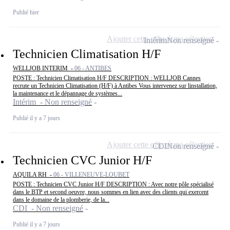
Publié hier
Ajouter cette offre à ma sélection
Intérim
Non renseigné
Technicien Climatisation H/F
WELLJOB INTERIM -
06 - ANTIBES
POSTE : Technicien Climatisation H/F DESCRIPTION : WELLJOB Cannes
recrute un Technicien Climatisation (H/F) à Antibes Vous intervenez sur linstallation,
la maintenance et le dépannage de systèmes...
Intérim - Non renseigné
Publié il y a 7 jours
Ajouter cette offre à ma sélection
CDI
Non renseigné
Technicien CVC Junior H/F
AQUILA RH -
06 - VILLENEUVE-LOUBET
POSTE : Technicien CVC Junior H/F DESCRIPTION : Avec notre pôle spécialisé
dans le BTP et second oeuvre, nous sommes en lien avec des clients qui exercent
dans le domaine de la plomberie, de la...
CDI - Non renseigné
Publié il y a 7 jours