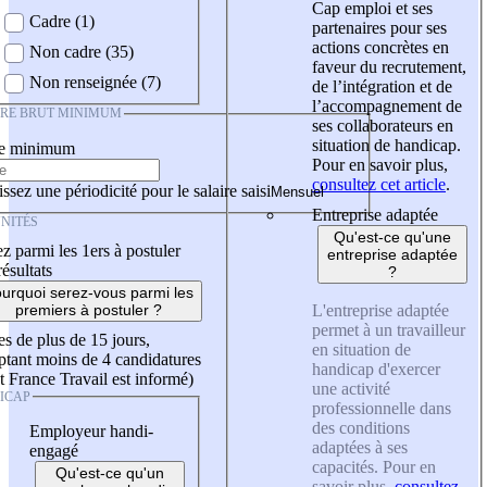
Cap emploi et ses
Cadre (1)
partenaires pour ses
actions concrètes en
Non cadre (35)
faveur du recrutement,
Non renseignée (7)
de l’intégration et de
l’accompagnement de
IRE BRUT MINIMUM
ses collaborateurs en
situation de handicap.
re minimum
Pour en savoir plus,
consultez cet article
.
ssez une périodicité pour le salaire saisi
Entreprise adaptée
NITÉS
Qu'est-ce qu'une
z parmi les 1ers à postuler
entreprise adaptée
résultats
?
urquoi serez-vous parmi les
L'entreprise adaptée
premiers à postuler ?
permet à un travailleur
es de plus de 15 jours,
en situation de
tant moins de 4 candidatures
handicap d'exercer
t France Travail est informé)
une activité
ICAP
professionnelle dans
des conditions
Employeur handi-
adaptées à ses
engagé
capacités. Pour en
Qu'est-ce qu'un
savoir plus,
consultez