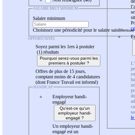
de
l
SALAIRE BRUT MINIMUM
se
si
Salaire minimum
Po
co
Choisissez une périodicité pour le salaire saisi
En
OPPORTUNITÉS
Soyez parmi les 1ers à postuler
(1)
résultats
Pourquoi serez-vous parmi les
L'
premiers à postuler ?
pe
Offres de plus de 15 jours,
en
comptant moins de 4 candidatures
ha
(dont France Travail est informé)
un
HANDICAP
pr
de
Employeur handi-
ad
engagé
ca
Qu'est-ce qu'un
sa
employeur handi-
le
engagé ?
Un employeur handi-
engagé est un