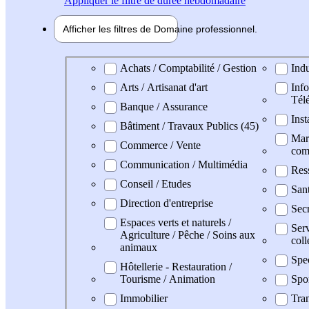
Appliquer
le filtre de durée hebdomadaire
Afficher les filtres de
Domaine pro
fessionnel
Domaine professionel
Achats / Comptabilité / Gestion
Indu
Arts / Artisanat d'art
Info
Tél
Banque / Assurance
Inst
Bâtiment / Travaux Publics (45)
Mark
Commerce / Vente
com
Communication / Multimédia
Res
Conseil / Etudes
San
Direction d'entreprise
Secr
Espaces verts et naturels /
Serv
Agriculture / Pêche / Soins aux
coll
animaux
Spe
Hôtellerie - Restauration /
Tourisme / Animation
Spo
Immobilier
Tran