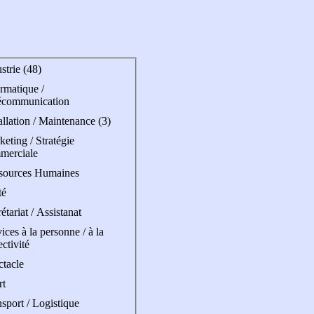
strie (48)
rmatique /
écommunication
allation / Maintenance (3)
eting / Stratégie
merciale
sources Humaines
té
étariat / Assistanat
ices à la personne / à la
ectivité
ctacle
rt
sport / Logistique