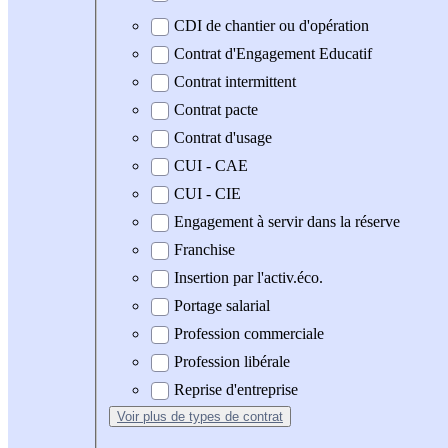
CDI de chantier ou d'opération
Contrat d'Engagement Educatif
Contrat intermittent
Contrat pacte
Contrat d'usage
CUI - CAE
CUI - CIE
Engagement à servir dans la réserve
Franchise
Insertion par l'activ.éco.
Portage salarial
Profession commerciale
Profession libérale
Reprise d'entreprise
Voir plus
de types de contrat