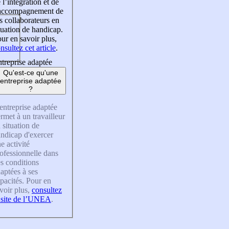
 l’intégration et de
’accompagnement de
s collaborateurs en
tuation de handicap.
ur en savoir plus,
nsultez cet article
.
treprise adaptée
Qu'est-ce qu'une
entreprise adaptée
?
entreprise adaptée
rmet à un travailleur
 situation de
ndicap d'exercer
e activité
ofessionnelle dans
s conditions
aptées à ses
pacités. Pour en
voir plus,
consultez
 site de l’UNEA
.