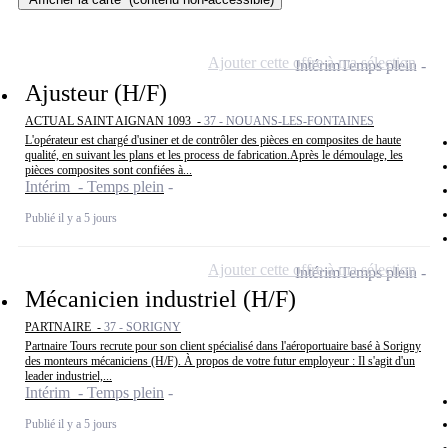
Ajouter cette offre à ma sélection
Intérim
Temps plein
Ajusteur (H/F)
ACTUAL SAINT AIGNAN 1093 -
37 - NOUANS-LES-FONTAINES
L'opérateur est chargé d'usiner et de contrôler des pièces en composites de haute
qualité, en suivant les plans et les process de fabrication.Après le démoulage, les
pièces composites sont confiées à...
Intérim - Temps plein
Publié il y a 5 jours
Ajouter cette offre à ma sélection
Intérim
Temps plein
Mécanicien industriel (H/F)
PARTNAIRE -
37 - SORIGNY
Partnaire Tours recrute pour son client spécialisé dans l'aéroportuaire basé à Sorigny
des monteurs mécaniciens (H/F). À propos de votre futur employeur : Il s'agit d'un
leader industriel,...
Intérim - Temps plein
Publié il y a 5 jours