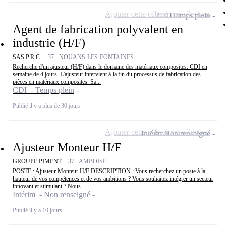
Ajouter cette offre à ma sélection
CDI
Temps plein
Agent de fabrication polyvalent en
industrie (H/F)
SAS P.R.C. -
37 - NOUANS-LES-FONTAINES
Recherche d'un ajusteur (H/F) dans le domaine des matériaux composites. CDI en
semaine de 4 jours. L'ajusteur intervient à la fin du processus de fabrication des
pièces en matériaux composites. Sa...
CDI - Temps plein
Publié il y a plus de 30 jours
Ajouter cette offre à ma sélection
Intérim
Non renseigné
Ajusteur Monteur H/F
GROUPE PIMENT -
37 - AMBOISE
POSTE : Ajusteur Monteur H/F DESCRIPTION : Vous recherchez un poste à la
hauteur de vos compétences et de vos ambitions ? Vous souhaitez intégrer un secteur
innovant et stimulant ? Nous...
Intérim - Non renseigné
Publié il y a 10 jours