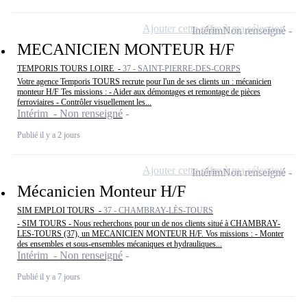
Ajouter cette offre à ma sélection
Intérim
Non renseigné
MECANICIEN MONTEUR H/F
TEMPORIS TOURS LOIRE -
37 - SAINT-PIERRE-DES-CORPS
Votre agence Temporis TOURS recrute pour l'un de ses clients un : mécanicien
monteur H/F Tes missions : - Aider aux démontages et remontage de pièces
ferroviaires - Contrôler visuellement les...
Intérim - Non renseigné
Publié il y a 2 jours
Ajouter cette offre à ma sélection
Intérim
Non renseigné
Mécanicien Monteur H/F
SIM EMPLOI TOURS -
37 - CHAMBRAY-LÈS-TOURS
- SIM TOURS - Nous recherchons pour un de nos clients situé à CHAMBRAY-
LES-TOURS (37), un MECANICIEN MONTEUR H/F. Vos missions : - Monter
des ensembles et sous-ensembles mécaniques et hydrauliques...
Intérim - Non renseigné
Publié il y a 7 jours