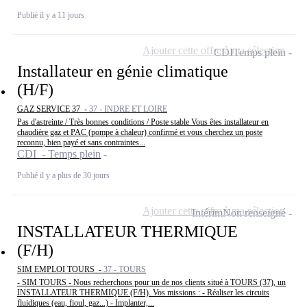
Publié il y a 11 jours
Ajouter cette offre à ma sélection
CDI
Temps plein
Installateur en génie climatique
(H/F)
GAZ SERVICE 37 -
37 - INDRE ET LOIRE
Pas d'astreinte / Très bonnes conditions / Poste stable Vous êtes installateur en
chaudière gaz et PAC (pompe à chaleur) confirmé et vous cherchez un poste
reconnu, bien payé et sans contraintes...
CDI - Temps plein
Publié il y a plus de 30 jours
Ajouter cette offre à ma sélection
Intérim
Non renseigné
INSTALLATEUR THERMIQUE
(F/H)
SIM EMPLOI TOURS -
37 - TOURS
- SIM TOURS - Nous recherchons pour un de nos clients situé à TOURS (37), un
INSTALLATEUR THERMIQUE (F/H). Vos missions : - Réaliser les circuits
fluidiques (eau, fioul, gaz...) - Implanter,...