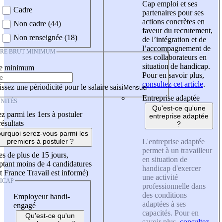
Cap emploi et ses
Cadre
partenaires pour ses
actions concrètes en
Non cadre (44)
faveur du recrutement,
Non renseignée (18)
de l’intégration et de
l’accompagnement de
IRE BRUT MINIMUM
ses collaborateurs en
situation de handicap.
re minimum
Pour en savoir plus,
consultez cet article
.
ssez une périodicité pour le salaire saisi
Entreprise adaptée
NITÉS
Qu'est-ce qu'une
z parmi les 1ers à postuler
entreprise adaptée
résultats
?
urquoi serez-vous parmi les
L'entreprise adaptée
premiers à postuler ?
permet à un travailleur
es de plus de 15 jours,
en situation de
tant moins de 4 candidatures
handicap d'exercer
t France Travail est informé)
une activité
ICAP
professionnelle dans
des conditions
Employeur handi-
adaptées à ses
engagé
capacités. Pour en
Qu'est-ce qu'un
savoir plus,
consultez