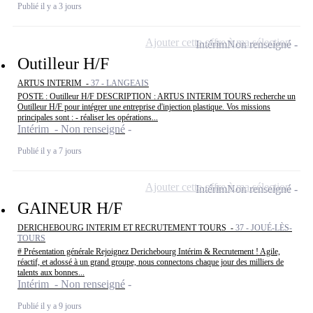
Publié il y a 3 jours
Ajouter cette offre à ma sélection
Intérim
Non renseigné
Outilleur H/F
ARTUS INTERIM -
37 - LANGEAIS
POSTE : Outilleur H/F DESCRIPTION : ARTUS INTERIM TOURS recherche un
Outilleur H/F pour intégrer une entreprise d'injection plastique. Vos missions
principales sont : - réaliser les opérations...
Intérim - Non renseigné
Publié il y a 7 jours
Ajouter cette offre à ma sélection
Intérim
Non renseigné
GAINEUR H/F
DERICHEBOURG INTERIM ET RECRUTEMENT TOURS -
37 - JOUÉ-LÈS-
TOURS
# Présentation générale Rejoignez Derichebourg Intérim & Recrutement ! Agile,
réactif, et adossé à un grand groupe, nous connectons chaque jour des milliers de
talents aux bonnes...
Intérim - Non renseigné
Publié il y a 9 jours