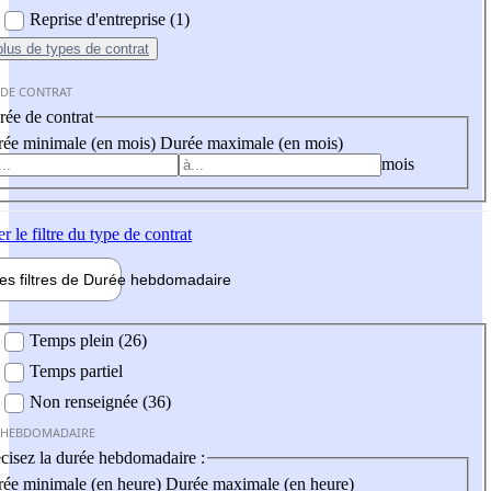
Reprise d'entreprise (1)
plus
de types de contrat
 DE CONTRAT
ée de contrat
ée minimale (en mois)
Durée maximale (en mois)
mois
er
le filtre du type de contrat
les filtres de
Durée hebdo
madaire
 hebdomadaire
Temps plein (26)
Temps partiel
Non renseignée (36)
 HEBDOMADAIRE
cisez la durée hebdomadaire :
ée minimale (en heure)
Durée maximale (en heure)