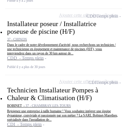
Publié il y a 2 jours
Ajouter cette offre à ma sélection
CDD
Temps plein
Installateur poseur / Installatrice
poseuse de piscine (H/F)
37 - CHINON
Dans le cadre de notre développement d'activité, nous recherchons un technicien /
une technicienne en équipement et maintenance de piscines (H/F), vous
interviendrez dans un rayon de 30 km autour de...
CDD - Temps plein
Publié il y a plus de 30 jours
Ajouter cette offre à ma sélection
CDI
Temps plein
Technicien Installateur Pompes à
Chaleur & Climatisation (H/F)
BOBINET -
37 - CHAMBRAY-LES-TOURS
Rejoignez une entreprise à taille humaine ! Vous souhaitez intégrer une équipe
dynamique, conviviale et passionnée par son métier ? La SARL Bobinet-Maretheu,
spécialisée dans l'installation de...
CDI - Temps plein