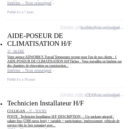
Intérim - Non renseigné
Publié il y a 7 jours
Ajouter cette offre à ma sélection
Intérim
Non renseigné
AIDE-POSEUR DE
CLIMATISATION H/F
37 - BLÉRÉ
Votre agence ADWORK'S Travail Temporaire recrute pour l'un de nos clients : 1
AIDE-POSEUR DE CLIMATISATION H/FTâches : Vous travaillez en binôme sur
des chantiers de rénovation ou construction...
Intérim - Non renseigné
Publié il y a 18 jours
Ajouter cette offre à ma sélection
CDI
Non renseigné
Technicien Installateur H/F
CULLIGAN -
37 - TOURS
POSTE : Technicien Installateur H/F DESCRIPTION : - Un package attractif :
salaire fixe (2300 euros brut) + variable + participation / intéressement, véhicule de
service (dès la 1ère semaine) avec...