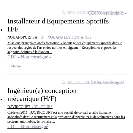
Ajouter cette offre à ma sélection
CDI
Non renseigné
Installateur d'Equipements Sportifs
H/F
NOUANSPORT SA -
37 - NOUANS-LES-FONTAINES
Missions principales après formation: - Montage des équipements sportifs dans le
respect des règles de l'art et des normes en vigueur. - Réceptionner et poser les
supports destinés à la fixation...
CDI - Non renseigné
Publié hier
Ajouter cette offre à ma sélection
CDI
Non renseigné
Ingénieur(e) conception
mécanique (H/F)
DAVRICOURT -
37 - TOURS
Créée en 2011, DAVRICOURT est une société de conseil à taille humaine,
spécialisée dans le recrutement et la prestation d'ingénieurs et de techniciens dans les
secteurs automobile, ferroviaire,...
CDI - Non renseigné