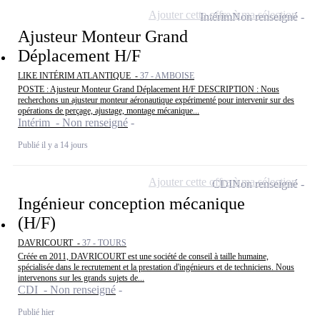
Ajouter cette offre à ma sélection
Intérim
Non renseigné
Ajusteur Monteur Grand
Déplacement H/F
LIKE INTÉRIM ATLANTIQUE -
37 - AMBOISE
POSTE : Ajusteur Monteur Grand Déplacement H/F DESCRIPTION : Nous
recherchons un ajusteur monteur aéronautique expérimenté pour intervenir sur des
opérations de perçage, ajustage, montage mécanique...
Intérim - Non renseigné
Publié il y a 14 jours
Ajouter cette offre à ma sélection
CDI
Non renseigné
Ingénieur conception mécanique
(H/F)
DAVRICOURT -
37 - TOURS
Créée en 2011, DAVRICOURT est une société de conseil à taille humaine,
spécialisée dans le recrutement et la prestation d'ingénieurs et de techniciens. Nous
intervenons sur les grands sujets de...
CDI - Non renseigné
Publié hier