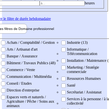
heures
er
le filtre de durée hebdomadaire
les filtres de
Domaine pro
fessionnel
ne professionel
Achats / Comptabilité / Gestion
Industrie (13)
Arts / Artisanat d'art
Informatique /
Télécommunication
Banque / Assurance
Installation / Maintenance (
Bâtiment / Travaux Publics (48)
Marketing / Stratégie
Commerce / Vente
commerciale
Communication / Multimédia
Ressources Humaines
Conseil / Etudes
Santé
Direction d'entreprise
Secrétariat / Assistanat
Espaces verts et naturels /
Services à la personne / à l
Agriculture / Pêche / Soins aux
collectivité
animaux