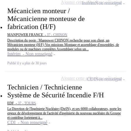
Ajouter cette offre à ma sélection
Intérim
Non renseigné
Mécanicien monteur /
Mécanicienne monteuse de
fabrication (H/F)
MANPOWER FRANCE -
37 - CHINON
Description du poste : Manpower CHINON recherche pour son client, un
Mécanicien monteur (H/F) Vos missions Montage et assemblage d'ensembles, de
modules ou de machines complètes Assemblage selon un...
Intérim - Non renseigné
Publié il y a plus de 30 jours
Ajouter cette offre à ma sélection
CDI
Non renseigné
Technicien / Technicienne
Système de Sécurité Incendie F/H
EDF -
37 - TOURS
La Direction de l'Ingénierie Nucléaire (DirIN), et ses 6000 collaborateurs, porte les
enjeux de développement de l'activité d'ingénierie du nouveau nucléaire du Groupe
et contribue fortement à...
CDI - Non renseigné