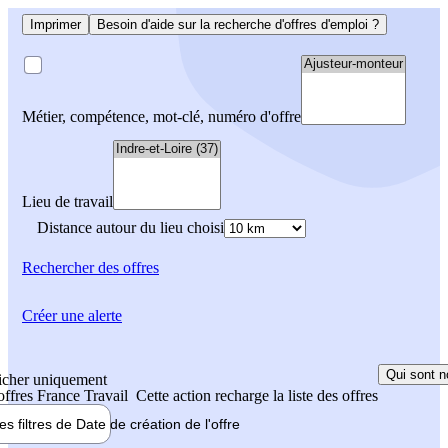
Imprimer
Besoin d'aide sur la recherche d'offres d'emploi ?
Métier, compétence, mot-clé, numéro d'offre
Lieu de travail
Distance autour du lieu choisi
Rechercher
des offres
Créer une alerte
Qui sont n
icher uniquement
 offres France Travail
Cette action recharge la liste des offres
les filtres de
Date de création
de l'offre