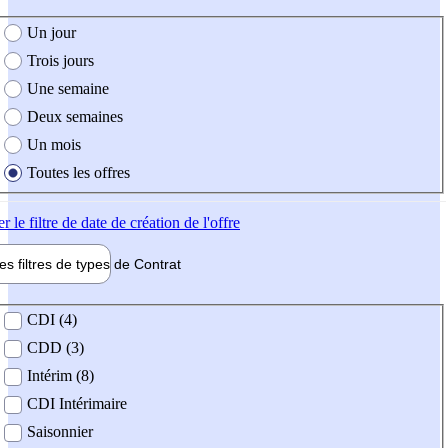
e création de l'offre
Un jour
Trois jours
Une semaine
Deux semaines
Un mois
Toutes les offres
er
le filtre de date de création de l'offre
les filtres de types de
Contrat
de contrat
CDI (4)
CDD (3)
Intérim (8)
CDI Intérimaire
Saisonnier