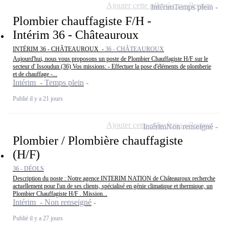
Ajouter cette offre à ma sélection
Intérim
Temps plein
Plombier chauffagiste F/H -
Intérim 36 - Châteauroux
INTÉRIM 36 - CHÂTEAUROUX -
36 - CHÂTEAUROUX
Aujourd'hui, nous vous proposons un poste de Plombier Chauffagiste H/F sur le
secteur d' Issoudun (36) Vos missions: - Effectuer la pose d'éléments de plomberie
et de chauffage -...
Intérim - Temps plein
Publié il y a 21 jours
Ajouter cette offre à ma sélection
Intérim
Non renseigné
Plombier / Plombière chauffagiste
(H/F)
36 - DÉOLS
Description du poste : Notre agence INTERIM NATION de Châteauroux recherche
actuellement pour l'un de ses clients, spécialisé en génie climatique et thermique, un
Plombier Chauffagiste H/F . Mission...
Intérim - Non renseigné
Publié il y a 27 jours