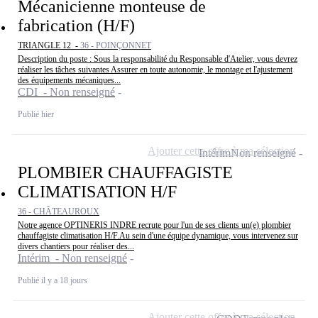
Mécanicienne monteuse de
fabrication (H/F)
TRIANGLE 12 -
36 - POINÇONNET
Description du poste : Sous la responsabilité du Responsable d'Atelier, vous devrez
réaliser les tâches suivantes Assurer en toute autonomie, le montage et l'ajustement
des équipements mécaniques...
CDI - Non renseigné
Publié hier
Ajouter cette offre à ma sélection
Intérim
Non renseigné
PLOMBIER CHAUFFAGISTE
CLIMATISATION H/F
36 - CHÂTEAUROUX
Notre agence OPTINERIS INDRE recrute pour l'un de ses clients un(e) plombier
chauffagiste climatisation H/F.Au sein d'une équipe dynamique, vous intervenez sur
divers chantiers pour réaliser des...
Intérim - Non renseigné
Publié il y a 18 jours
Ajouter cette offre à ma sélection