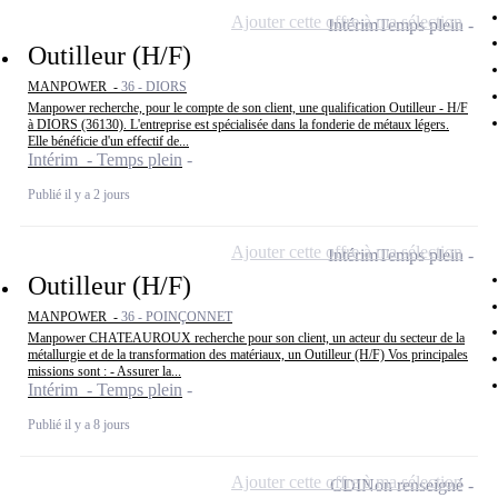
Ajouter cette offre à ma sélection
Intérim
Temps plein
Outilleur (H/F)
MANPOWER -
36 - DIORS
Manpower recherche, pour le compte de son client, une qualification Outilleur - H/F
à DIORS (36130). L'entreprise est spécialisée dans la fonderie de métaux légers.
Elle bénéficie d'un effectif de...
Intérim - Temps plein
Publié il y a 2 jours
Ajouter cette offre à ma sélection
Intérim
Temps plein
Outilleur (H/F)
MANPOWER -
36 - POINÇONNET
Manpower CHATEAUROUX recherche pour son client, un acteur du secteur de la
métallurgie et de la transformation des matériaux, un Outilleur (H/F) Vos principales
missions sont : - Assurer la...
Intérim - Temps plein
Publié il y a 8 jours
Ajouter cette offre à ma sélection
CDI
Non renseigné