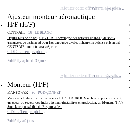
Ajouter cette offre à ma sélection
CDD
Temps plein
Ajusteur monteur aéronautique
H/F (H/F)
CENTRAIR -
36 - LE BLANC
Depuis plus de 55 ans, CENTRAIR développe des activités de R&D, de sous-
traitance et de partenariat pour l'aéronautique civil et militaire, la défense et le naval.
CENTRAIR poursuit sa stratégie de...
CDD - Temps plein
Publié il y a plus de 30 jours
Ajouter cette offre à ma sélection
CDI
Temps plein
Monteur (H/F)
MANPOWER -
36 - POINÇONNET
Manpower Cabinet de recrutement de CHATEAUROUX recherche pour son client,
un acteur du secteur des Industries manufacturières et production, un Monteur (H/F)
Sous la responsabilité du Responsable...
CDI - Temps plein
Publié il y a 9 jours