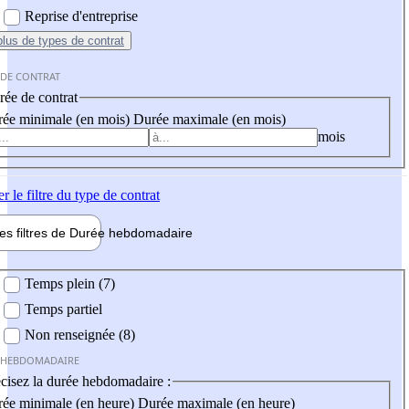
Reprise d'entreprise
plus
de types de contrat
 DE CONTRAT
ée de contrat
ée minimale (en mois)
Durée maximale (en mois)
mois
er
le filtre du type de contrat
les filtres de
Durée hebdo
madaire
 hebdomadaire
Temps plein (7)
Temps partiel
Non renseignée (8)
 HEBDOMADAIRE
cisez la durée hebdomadaire :
ée minimale (en heure)
Durée maximale (en heure)