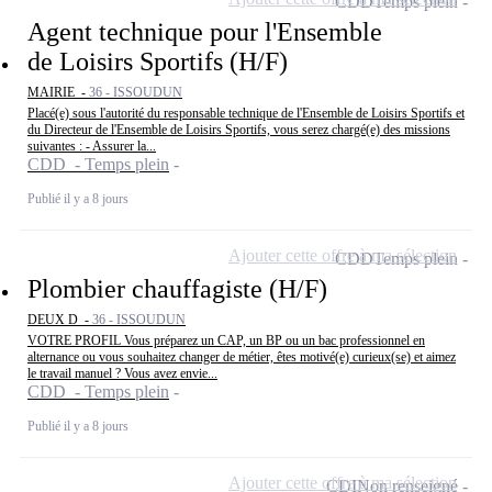
CDD
Temps plein
Agent technique pour l'Ensemble
de Loisirs Sportifs (H/F)
MAIRIE -
36 - ISSOUDUN
Placé(e) sous l'autorité du responsable technique de l'Ensemble de Loisirs Sportifs et
du Directeur de l'Ensemble de Loisirs Sportifs, vous serez chargé(e) des missions
suivantes : - Assurer la...
CDD - Temps plein
Publié il y a 8 jours
Ajouter cette offre à ma sélection
CDD
Temps plein
Plombier chauffagiste (H/F)
DEUX D -
36 - ISSOUDUN
VOTRE PROFIL Vous préparez un CAP, un BP ou un bac professionnel en
alternance ou vous souhaitez changer de métier, êtes motivé(e) curieux(se) et aimez
le travail manuel ? Vous avez envie...
CDD - Temps plein
Publié il y a 8 jours
Ajouter cette offre à ma sélection
CDI
Non renseigné