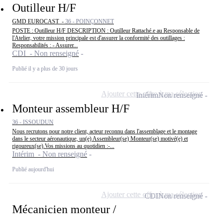
Outilleur H/F
GMD EUROCAST -
36 - POINÇONNET
POSTE : Outilleur H/F DESCRIPTION : Outilleur Rattaché.e au Responsable de
l'Atelier, votre mission principale est d'assurer la conformité des outillages :
Responsabilités : - Assurer...
CDI - Non renseigné
Publié il y a plus de 30 jours
Ajouter cette offre à ma sélection
Intérim
Non renseigné
Monteur assembleur H/F
36 - ISSOUDUN
Nous recrutons pour notre client, acteur reconnu dans l'assemblage et le montage
dans le secteur aéronautique, un(e) Assembleur(se) Monteur(se) motivé(e) et
rigoureux(se).Vos missions au quotidien :-...
Intérim - Non renseigné
Publié aujourd'hui
Ajouter cette offre à ma sélection
CDI
Non renseigné
Mécanicien monteur /