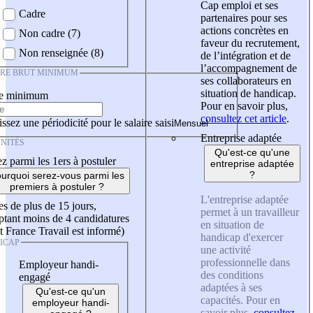
Cap emploi et ses
Cadre
partenaires pour ses
actions concrètes en
Non cadre (7)
faveur du recrutement,
Non renseignée (8)
de l’intégration et de
l’accompagnement de
IRE BRUT MINIMUM
ses collaborateurs en
situation de handicap.
re minimum
Pour en savoir plus,
consultez cet article
.
ssez une périodicité pour le salaire saisi
Entreprise adaptée
NITÉS
Qu'est-ce qu'une
z parmi les 1ers à postuler
entreprise adaptée
?
urquoi serez-vous parmi les
premiers à postuler ?
L'entreprise adaptée
es de plus de 15 jours,
permet à un travailleur
tant moins de 4 candidatures
en situation de
t France Travail est informé)
handicap d'exercer
ICAP
une activité
professionnelle dans
Employeur handi-
des conditions
engagé
adaptées à ses
Qu'est-ce qu'un
capacités. Pour en
employeur handi-
savoir plus,
consultez