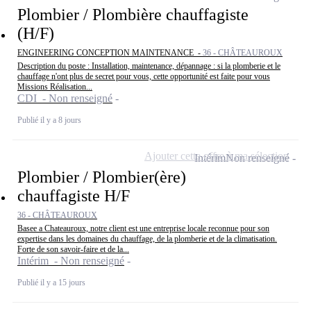
Plombier / Plombière chauffagiste
(H/F)
ENGINEERING CONCEPTION MAINTENANCE -
36 - CHÂTEAUROUX
Description du poste : Installation, maintenance, dépannage : si la plomberie et le
chauffage n'ont plus de secret pour vous, cette opportunité est faite pour vous
Missions Réalisation...
CDI - Non renseigné
Publié il y a 8 jours
Ajouter cette offre à ma sélection
Intérim
Non renseigné
Plombier / Plombier(ère)
chauffagiste H/F
36 - CHÂTEAUROUX
Basee a Chateauroux, notre client est une entreprise locale reconnue pour son
expertise dans les domaines du chauffage, de la plomberie et de la climatisation.
Forte de son savoir-faire et de la...
Intérim - Non renseigné
Publié il y a 15 jours