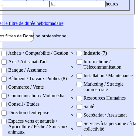
heures
er
le filtre de durée hebdomadaire
les filtres de
Domaine pro
fessionnel
ne professionel
Achats / Comptabilité / Gestion
Industrie (7)
Arts / Artisanat d'art
Informatique /
Télécommunication
Banque / Assurance
Installation / Maintenance
Bâtiment / Travaux Publics (8)
Marketing / Stratégie
Commerce / Vente
commerciale
Communication / Multimédia
Ressources Humaines
Conseil / Etudes
Santé
Direction d'entreprise
Secrétariat / Assistanat
Espaces verts et naturels /
Services à la personne / à l
Agriculture / Pêche / Soins aux
collectivité
animaux