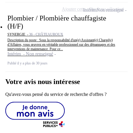
Ajouter cette offre à ma sélection
Intérim
Non renseigné
Plombier / Plombière chauffagiste
(H/F)
SYNERGIE -
36 - CHÂTEAUROUX
Description du poste : Sous la responsabilité d'un(e) Assistant(e) Chargé(e)
d'Affaires, vous œuvrez en véritable professionnel sur des dépannages et des
interventions de maintenance. Pour ce...
Intérim - Non renseigné
Publié il y a plus de 30 jours
Votre avis nous intéresse
Qu'avez-vous pensé du service de recherche d'offres ?