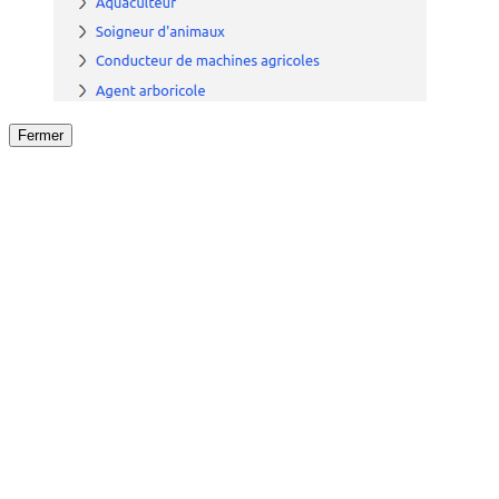
Fermer
Fermer
le détail de l'offre
/
Offre
sur
Offre précéden