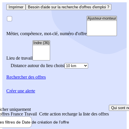
Imprimer
Besoin d'aide sur la recherche d'offres d'emploi ?
Métier, compétence, mot-clé, numéro d'offre
Lieu de travail
Distance autour du lieu choisi
Rechercher
des offres
Créer une alerte
Qui sont n
icher uniquement
 offres France Travail
Cette action recharge la liste des offres
les filtres de
Date de création
de l'offre