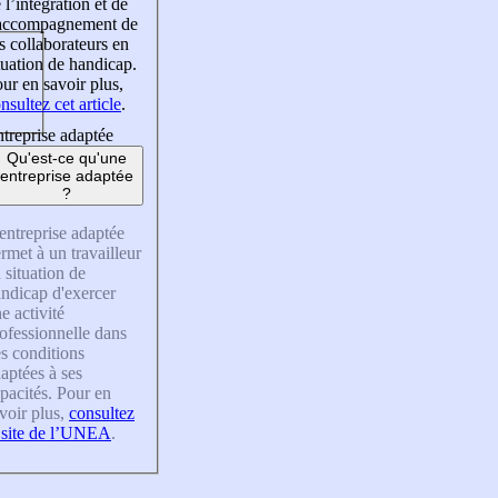
 l’intégration et de
’accompagnement de
s collaborateurs en
tuation de handicap.
ur en savoir plus,
nsultez cet article
.
treprise adaptée
Qu'est-ce qu'une
entreprise adaptée
?
entreprise adaptée
rmet à un travailleur
 situation de
ndicap d'exercer
e activité
ofessionnelle dans
s conditions
aptées à ses
pacités. Pour en
voir plus,
consultez
 site de l’UNEA
.