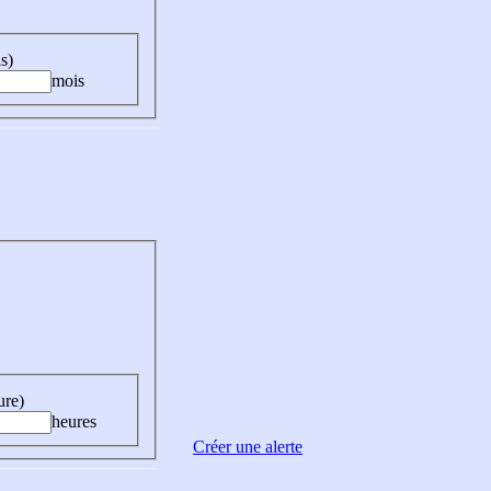
s)
mois
ure)
heures
Créer une alerte