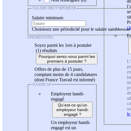
de
l
SALAIRE BRUT MINIMUM
se
si
Salaire minimum
Po
co
Choisissez une périodicité pour le salaire saisi
En
OPPORTUNITÉS
Soyez parmi les 1ers à postuler
(1)
résultats
Pourquoi serez-vous parmi les
L'
premiers à postuler ?
pe
Offres de plus de 15 jours,
en
comptant moins de 4 candidatures
ha
(dont France Travail est informé)
un
HANDICAP
pr
de
Employeur handi-
ad
engagé
ca
Qu'est-ce qu'un
sa
employeur handi-
le
engagé ?
Un employeur handi-
engagé est un