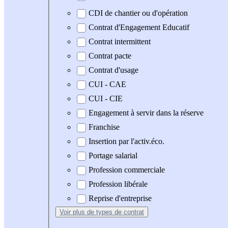
CDI de chantier ou d'opération
Contrat d'Engagement Educatif
Contrat intermittent
Contrat pacte
Contrat d'usage
CUI - CAE
CUI - CIE
Engagement à servir dans la réserve
Franchise
Insertion par l'activ.éco.
Portage salarial
Profession commerciale
Profession libérale
Reprise d'entreprise
Voir plus
de types de contrat