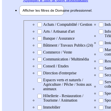
Appliquer
le filtre de durée hebdomadaire
Afficher les filtres de
Domaine pro
fessionnel
Domaine professionel
Achats / Comptabilité / Gestion
Indu
Arts / Artisanat d'art
Info
Tél
Banque / Assurance
Inst
Bâtiment / Travaux Publics (24)
Mark
Commerce / Vente
com
Communication / Multimédia
Res
Conseil / Etudes
San
Direction d'entreprise
Secr
Espaces verts et naturels /
Serv
Agriculture / Pêche / Soins aux
coll
animaux
Spe
Hôtellerie - Restauration /
Tourisme / Animation
Spo
Immobilier
Tran