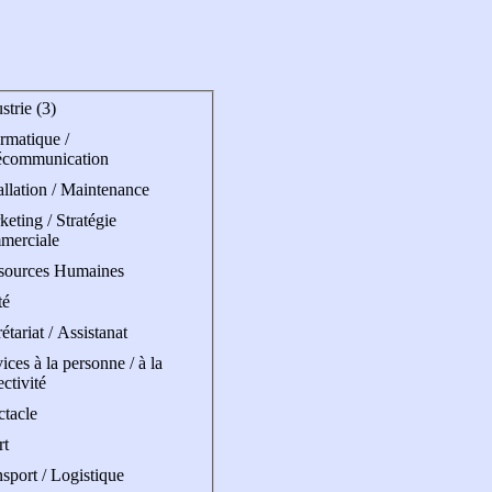
strie (3)
rmatique /
écommunication
allation / Maintenance
eting / Stratégie
merciale
sources Humaines
té
étariat / Assistanat
ices à la personne / à la
ectivité
ctacle
rt
sport / Logistique