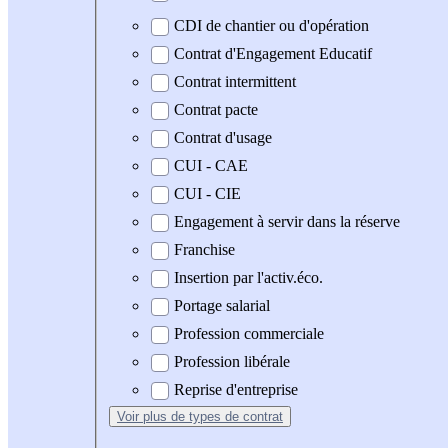
CDI de chantier ou d'opération
Contrat d'Engagement Educatif
Contrat intermittent
Contrat pacte
Contrat d'usage
CUI - CAE
CUI - CIE
Engagement à servir dans la réserve
Franchise
Insertion par l'activ.éco.
Portage salarial
Profession commerciale
Profession libérale
Reprise d'entreprise
Voir plus
de types de contrat