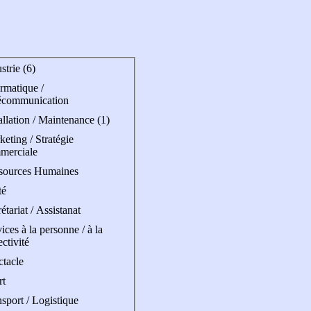
strie (6)
rmatique /
écommunication
allation / Maintenance (1)
eting / Stratégie
merciale
sources Humaines
té
étariat / Assistanat
ices à la personne / à la
ectivité
ctacle
rt
sport / Logistique