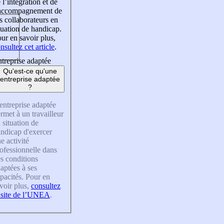
 l’intégration et de
’accompagnement de
s collaborateurs en
tuation de handicap.
ur en savoir plus,
nsultez cet article
.
treprise adaptée
Qu'est-ce qu'une
entreprise adaptée
?
entreprise adaptée
rmet à un travailleur
 situation de
ndicap d'exercer
e activité
ofessionnelle dans
s conditions
aptées à ses
pacités. Pour en
voir plus,
consultez
 site de l’UNEA
.