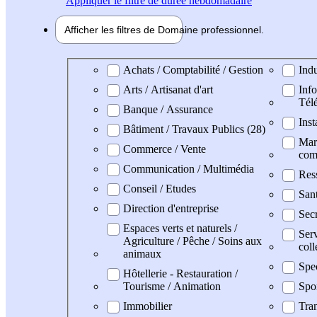
Appliquer
le filtre de durée hebdomadaire
Afficher les filtres de
Domaine pro
fessionnel
Domaine professionel
Achats / Comptabilité / Gestion
Indu
Arts / Artisanat d'art
Info
Tél
Banque / Assurance
Inst
Bâtiment / Travaux Publics (28)
Mark
Commerce / Vente
com
Communication / Multimédia
Res
Conseil / Etudes
San
Direction d'entreprise
Secr
Espaces verts et naturels /
Serv
Agriculture / Pêche / Soins aux
coll
animaux
Spe
Hôtellerie - Restauration /
Tourisme / Animation
Spo
Immobilier
Tran