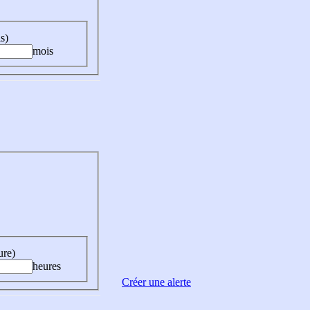
s)
mois
ure)
heures
Créer une alerte