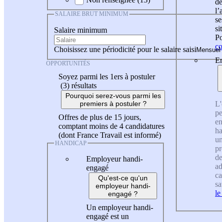
de
l
SALAIRE BRUT MINIMUM
se
si
Salaire minimum
Po
co
Choisissez une périodicité pour le salaire saisi
En
OPPORTUNITÉS
Soyez parmi les 1ers à postuler
(3)
résultats
Pourquoi serez-vous parmi les
L'
premiers à postuler ?
pe
Offres de plus de 15 jours,
en
comptant moins de 4 candidatures
ha
(dont France Travail est informé)
un
HANDICAP
pr
de
Employeur handi-
ad
engagé
ca
Qu'est-ce qu'un
sa
employeur handi-
le
engagé ?
Un employeur handi-
engagé est un