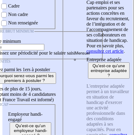
Cap emploi et ses
Cadre
partenaires pour ses
actions concrètes en
Non cadre
faveur du recrutement,
Non renseignée
de l’intégration et de
l’accompagnement de
IRE BRUT MINIMUM
ses collaborateurs en
situation de handicap.
re minimum
Pour en savoir plus,
consultez cet article
.
ssez une périodicité pour le salaire saisi
Entreprise adaptée
NITÉS
Qu'est-ce qu'une
z parmi les 1ers à postuler
entreprise adaptée
?
urquoi serez-vous parmi les
premiers à postuler ?
L'entreprise adaptée
es de plus de 15 jours,
permet à un travailleur
tant moins de 4 candidatures
en situation de
t France Travail est informé)
handicap d'exercer
ICAP
une activité
professionnelle dans
Employeur handi-
des conditions
engagé
adaptées à ses
Qu'est-ce qu'un
capacités. Pour en
employeur handi-
savoir plus,
consultez