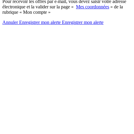
Pour recevoir les offres par e-mail, vous devez saisir votre adresse
électronique et la valider sur la page «
Mes coordonnées
» de la
rubrique « Mon compte »
Annuler
Enregistrer mon alerte
Enregistrer
mon alerte