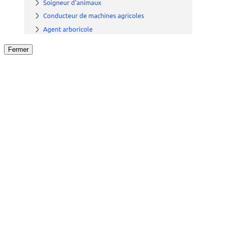
Fermer
Fermer
le détail de l'offre
/
Offre
sur
Offre précéden