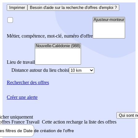
Imprimer
Besoin d'aide sur la recherche d'offres d'emploi ?
Métier, compétence, mot-clé, numéro d'offre
Lieu de travail
Distance autour du lieu choisi
Rechercher
des offres
Créer une alerte
Qui sont n
icher uniquement
 offres France Travail
Cette action recharge la liste des offres
les filtres de
Date de création
de l'offre