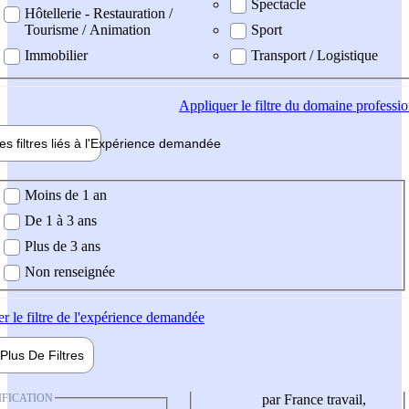
Spectacle
Hôtellerie - Restauration /
Tourisme / Animation
Sport
Immobilier
Transport / Logistique
Appliquer
le filtre du domaine professi
es filtres liés à l'
Expérience
demandée
ience demandée
Moins de 1 an
De 1 à 3 ans
Plus de 3 ans
Non renseignée
er
le filtre de l'expérience demandée
Plus De
Filtres
IFICATION
par France travail,