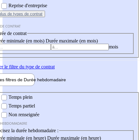
Reprise d'entreprise
plus
de types de contrat
 DE CONTRAT
ée de contrat
ée minimale (en mois)
Durée maximale (en mois)
mois
er
le filtre du type de contrat
les filtres de
Durée hebdo
madaire
 hebdomadaire
Temps plein
Temps partiel
Non renseignée
 HEBDOMADAIRE
cisez la durée hebdomadaire :
ée minimale (en heure)
Durée maximale (en heure)