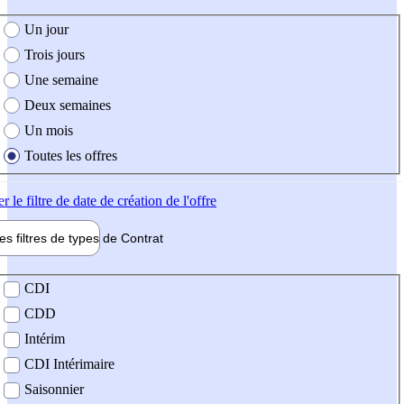
e création de l'offre
Un jour
Trois jours
Une semaine
Deux semaines
Un mois
Toutes les offres
er
le filtre de date de création de l'offre
les filtres de types de
Contrat
de contrat
CDI
CDD
Intérim
CDI Intérimaire
Saisonnier