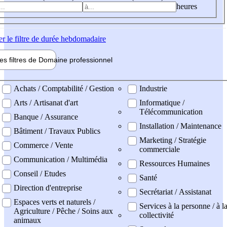
heures
er
le filtre de durée hebdomadaire
les filtres de
Domaine pro
fessionnel
ne professionel
Achats / Comptabilité / Gestion
Industrie
Arts / Artisanat d'art
Informatique /
Télécommunication
Banque / Assurance
Installation / Maintenance
Bâtiment / Travaux Publics
Marketing / Stratégie
Commerce / Vente
commerciale
Communication / Multimédia
Ressources Humaines
Conseil / Etudes
Santé
Direction d'entreprise
Secrétariat / Assistanat
Espaces verts et naturels /
Services à la personne / à l
Agriculture / Pêche / Soins aux
collectivité
animaux