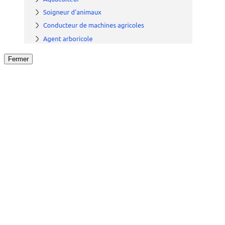
Fermer
Fermer
le détail de l'offre
/
Offre
sur
Offre précéden