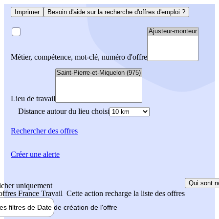
Imprimer
Besoin d'aide sur la recherche d'offres d'emploi ?
Métier, compétence, mot-clé, numéro d'offre
Lieu de travail
Distance autour du lieu choisi
Rechercher
des offres
Créer une alerte
Qui sont n
icher uniquement
 offres France Travail
Cette action recharge la liste des offres
les filtres de
Date de création
de l'offre