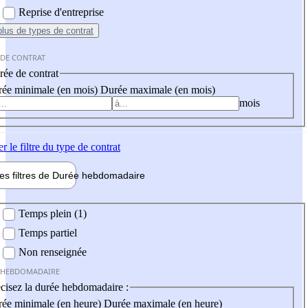
Reprise d'entreprise
plus
de types de contrat
 DE CONTRAT
ée de contrat
ée minimale (en mois)
Durée maximale (en mois)
mois
er
le filtre du type de contrat
les filtres de
Durée hebdo
madaire
 hebdomadaire
Temps plein (1)
Temps partiel
Non renseignée
 HEBDOMADAIRE
cisez la durée hebdomadaire :
ée minimale (en heure)
Durée maximale (en heure)