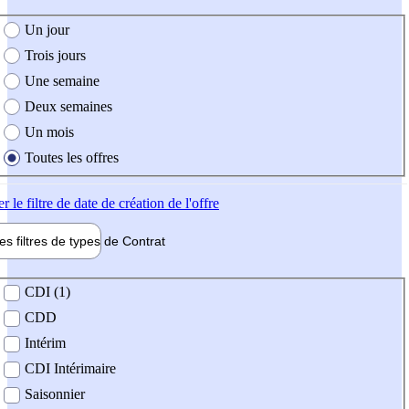
e création de l'offre
Un jour
Trois jours
Une semaine
Deux semaines
Un mois
Toutes les offres
er
le filtre de date de création de l'offre
les filtres de types de
Contrat
de contrat
CDI (1)
CDD
Intérim
CDI Intérimaire
Saisonnier