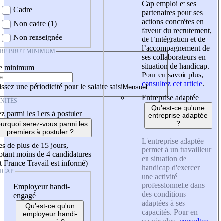
Cap emploi et ses
Cadre
partenaires pour ses
actions concrètes en
Non cadre (1)
faveur du recrutement,
Non renseignée
de l’intégration et de
l’accompagnement de
IRE BRUT MINIMUM
ses collaborateurs en
situation de handicap.
re minimum
Pour en savoir plus,
consultez cet article
.
ssez une périodicité pour le salaire saisi
Entreprise adaptée
NITÉS
Qu'est-ce qu'une
z parmi les 1ers à postuler
entreprise adaptée
?
urquoi serez-vous parmi les
premiers à postuler ?
L'entreprise adaptée
es de plus de 15 jours,
permet à un travailleur
tant moins de 4 candidatures
en situation de
t France Travail est informé)
handicap d'exercer
ICAP
une activité
professionnelle dans
Employeur handi-
des conditions
engagé
adaptées à ses
Qu'est-ce qu'un
capacités. Pour en
employeur handi-
savoir plus,
consultez