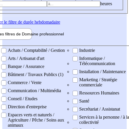
heures
er
le filtre de durée hebdomadaire
les filtres de
Domaine pro
fessionnel
ne professionel
Achats / Comptabilité / Gestion
Industrie
Arts / Artisanat d'art
Informatique /
Télécommunication
Banque / Assurance
Installation / Maintenance
Bâtiment / Travaux Publics (1)
Marketing / Stratégie
Commerce / Vente
commerciale
Communication / Multimédia
Ressources Humaines
Conseil / Etudes
Santé
Direction d'entreprise
Secrétariat / Assistanat
Espaces verts et naturels /
Services à la personne / à l
Agriculture / Pêche / Soins aux
collectivité
animaux