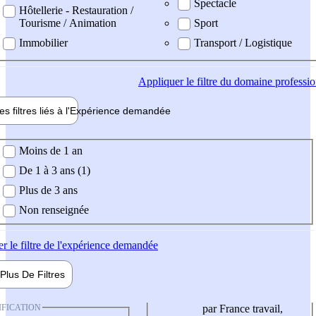
Spectacle
Hôtellerie - Restauration /
Tourisme / Animation
Sport
Immobilier
Transport / Logistique
Appliquer
le filtre du domaine professi
es filtres liés à l'
Expérience
demandée
ience demandée
Moins de 1 an
De 1 à 3 ans (1)
Plus de 3 ans
Non renseignée
er
le filtre de l'expérience demandée
Plus De
Filtres
IFICATION
par France travail,