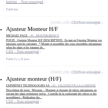
Intérim - Non renseigné
Publié hier
Ajouter cette offre à ma sélection
CDI
Non renseigné
Ajusteur Monteur H/F
MICHAEL PAGE -
95 - MONTMORENCY
POSTE : Ajusteur Monteur H/F DESCRIPTION : En tant qu'Ajusteur Monteur vos
missions sont les suivantes : * Monter et assembler des sous-ensembles mécaniques
selon les plans et les gammes de...
CDI - Non renseigné
Publié il y a 16 jours
Ajouter cette offre à ma sélection
CDI
Non renseigné
Ajusteur monteur (H/F)
EXPERTNET TECHNOLOGIES SA -
92 - VILLENEUVE-LA-GARENNE
Description du poste : Missions :- Montage et ajustage de pièces mécaniques en
suivant des plans techniques précis.- Contrôle de la conformité des pièces et des
assemblages.- Réalisation des...
CDI - Non renseigné