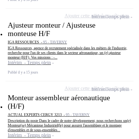
Ajouter cette offre à ma sélection
Intérim
Temps plein
Ajusteur monteur / Ajusteuse
monteuse H/F
IGA RESSOURCES -
95 - TAVERNY
IGA Ressources, agence de recrutement spécialisée dans les métiers de l'industrie,
recherche pour l'un de ses clients dans le secteur aéronautique, un (e) ajusteur
monteur (H/F). Vos missions : -...
Intérim - Temps plein
Publié il y a 15 jours
Ajouter cette offre à ma sélection
Intérim
Temps plein
Monteur assembleur aéronautique
(H/F)
ACTUAL EXPERTS CERGY 3213 -
95 - TAVERNY
Description du poste Dans le cadre de notre développement, nous recherchons un(e)
Monteur(se) Mécanique Industriel(le) pour assurer l'assemblage et le montage
d'ensembles et de sous-ensembles...
Intérim - Temps plein