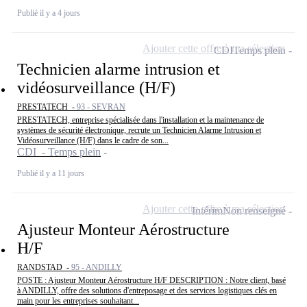
Publié il y a 4 jours
Ajouter cette offre à ma sélection
CDI
Temps plein
Technicien alarme intrusion et
vidéosurveillance (H/F)
PRESTATECH -
93 - SEVRAN
PRESTATECH, entreprise spécialisée dans l'installation et la maintenance de
systèmes de sécurité électronique, recrute un Technicien Alarme Intrusion et
Vidéosurveillance (H/F) dans le cadre de son...
CDI - Temps plein
Publié il y a 11 jours
Ajouter cette offre à ma sélection
Intérim
Non renseigné
Ajusteur Monteur Aérostructure
H/F
RANDSTAD -
95 - ANDILLY
POSTE : Ajusteur Monteur Aérostructure H/F DESCRIPTION : Notre client, basé
à ANDILLY, offre des solutions d'entreposage et des services logistiques clés en
main pour les entreprises souhaitant...