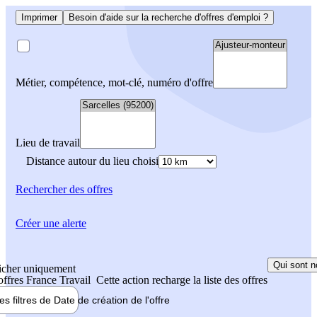
Imprimer
Besoin d'aide sur la recherche d'offres d'emploi ?
Métier, compétence, mot-clé, numéro d'offre
Lieu de travail
Distance autour du lieu choisi
Rechercher
des offres
Créer une alerte
Qui sont n
icher uniquement
 offres France Travail
Cette action recharge la liste des offres
les filtres de
Date de création
de l'offre