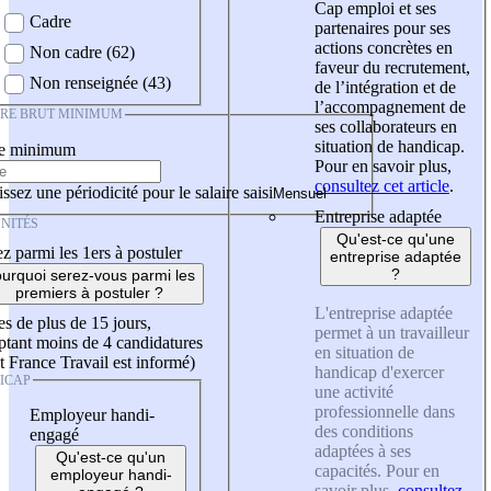
Cap emploi et ses
Cadre
partenaires pour ses
actions concrètes en
Non cadre (62)
faveur du recrutement,
Non renseignée (43)
de l’intégration et de
l’accompagnement de
IRE BRUT MINIMUM
ses collaborateurs en
situation de handicap.
re minimum
Pour en savoir plus,
consultez cet article
.
ssez une périodicité pour le salaire saisi
Entreprise adaptée
NITÉS
Qu'est-ce qu'une
z parmi les 1ers à postuler
entreprise adaptée
?
urquoi serez-vous parmi les
premiers à postuler ?
L'entreprise adaptée
es de plus de 15 jours,
permet à un travailleur
tant moins de 4 candidatures
en situation de
t France Travail est informé)
handicap d'exercer
ICAP
une activité
professionnelle dans
Employeur handi-
des conditions
engagé
adaptées à ses
Qu'est-ce qu'un
capacités. Pour en
employeur handi-
savoir plus,
consultez