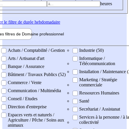
heures
er
le filtre de durée hebdomadaire
les filtres de
Domaine pro
fessionnel
ne professionel
Achats / Comptabilité / Gestion
Industrie (50)
Arts / Artisanat d'art
Informatique /
Télécommunication
Banque / Assurance
Installation / Maintenance (
Bâtiment / Travaux Publics (52)
Marketing / Stratégie
Commerce / Vente
commerciale
Communication / Multimédia
Ressources Humaines
Conseil / Etudes
Santé
Direction d'entreprise
Secrétariat / Assistanat
Espaces verts et naturels /
Services à la personne / à l
Agriculture / Pêche / Soins aux
collectivité
animaux