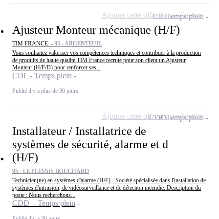
Ajouter cette offre à ma sélection
CDI
Temps plein
Ajusteur Monteur mécanique (H/F)
TIM FRANCE -
95 - ARGENTEUIL
Vous souhaitez valoriser vos compétences techniques et contribuer à la production
de produits de haute qualité TIM France recrute pour son client un Ajusteur
Monteur (H/F/D) pour renforcer ses...
CDI - Temps plein
Publié il y a plus de 30 jours
Ajouter cette offre à ma sélection
CDD
Temps plein
Installateur / Installatrice de
systèmes de sécurité, alarme et d
(H/F)
95 - LE PLESSIS BOUCHARD
Technicien(ne) en systèmes d'alarme (H/F) - Société spécialisée dans l'installation de
systèmes d'intrusion, de vidéosurveillance et de détection incendie. Description du
poste : Nous recherchons...
CDD - Temps plein
Publié il y a 30 jours