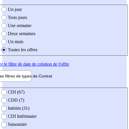
e création de l'offre
Un jour
Trois jours
Une semaine
Deux semaines
Un mois
Toutes les offres
er
le filtre de date de création de l'offre
les filtres de types de
Contrat
de contrat
CDI (67)
CDD (7)
Intérim (31)
CDI Intérimaire
Saisonnier