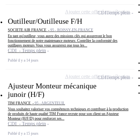
Ajouter cette offre à ma sélection
CDI
Temps plein
Outilleur/Outilleuse F/H
SOCIETE AIR FRANCE -
95 - ROISSY-EN-FRANCE
En tant qu'outilleur, vous aurez des missions clés qui assureront le bon
fonctionnement de notre maintenance moteurs: Contrôler la conformité des
outillages moteurs Vous vous assurerez que tous les...
CDI - Temps plein
Publié il y a 14 jours
Ajouter cette offre à ma sélection
CDI
Temps plein
Ajusteur Monteur mécanique
junoir (H/F)
TIM FRANCE -
95 - ARGENTEUIL
Vous souhaitez valoriser vos compétences techniques et contribuer à la production
de produits de haute qualité TIM France recrute pour son client un Ajusteur
Monteur (H/F/D) pour renforcer ses...
CDI - Temps plein
Publié il y a 15 jours