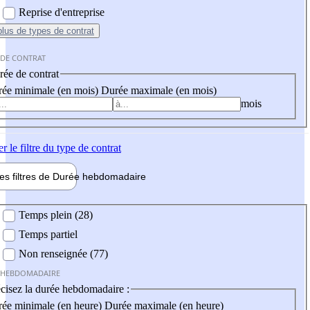
Reprise d'entreprise
plus
de types de contrat
 DE CONTRAT
ée de contrat
ée minimale (en mois)
Durée maximale (en mois)
mois
er
le filtre du type de contrat
les filtres de
Durée hebdo
madaire
 hebdomadaire
Temps plein (28)
Temps partiel
Non renseignée (77)
 HEBDOMADAIRE
cisez la durée hebdomadaire :
ée minimale (en heure)
Durée maximale (en heure)