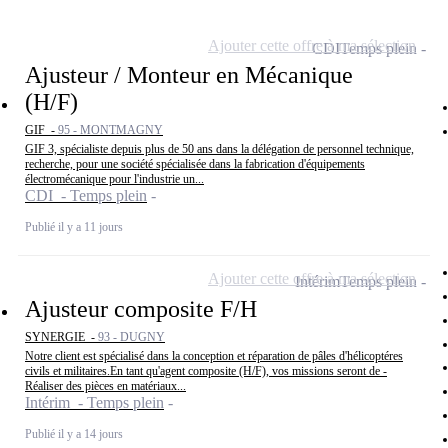
Ajouter cette offre à ma sélection
CDI
Temps plein
Ajusteur / Monteur en Mécanique
(H/F)
GIF -
95 - MONTMAGNY
GIF 3, spécialiste depuis plus de 50 ans dans la délégation de personnel technique,
recherche, pour une société spécialisée dans la fabrication d'équipements
électromécanique pour l'industrie un...
CDI - Temps plein
Publié il y a 11 jours
Ajouter cette offre à ma sélection
Intérim
Temps plein
Ajusteur composite F/H
SYNERGIE -
93 - DUGNY
Notre client est spécialisé dans la conception et réparation de pâles d'hélicoptéres
civils et militaires.En tant qu'agent composite (H/F), vos missions seront de -
Réaliser des pièces en matériaux...
Intérim - Temps plein
Publié il y a 14 jours