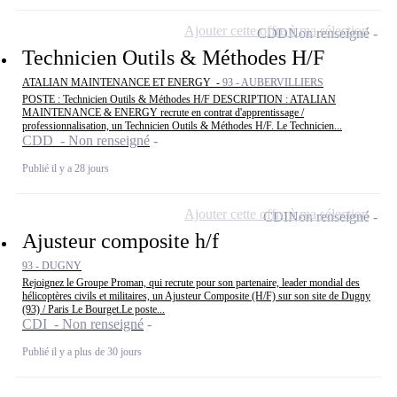
Ajouter cette offre à ma sélection
CDD
Non renseigné
Technicien Outils & Méthodes H/F
ATALIAN MAINTENANCE ET ENERGY -
93 - AUBERVILLIERS
POSTE : Technicien Outils & Méthodes H/F DESCRIPTION : ATALIAN
MAINTENANCE & ENERGY recrute en contrat d'apprentissage /
professionnalisation, un Technicien Outils & Méthodes H/F. Le Technicien...
CDD - Non renseigné
Publié il y a 28 jours
Ajouter cette offre à ma sélection
CDI
Non renseigné
Ajusteur composite h/f
93 - DUGNY
Rejoignez le Groupe Proman, qui recrute pour son partenaire, leader mondial des
hélicoptères civils et militaires, un Ajusteur Composite (H/F) sur son site de Dugny
(93) / Paris Le Bourget.Le poste...
CDI - Non renseigné
Publié il y a plus de 30 jours