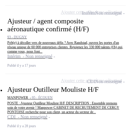
Ajouter cette offre à ma sélection
Intérim
Non renseigné
Ajusteur / agent composite
aéronautique confirmé (H/F)
93 - DUGNY
Prêt(e) à décoller vers de nouveaux défis ? Avec Randstad, ouvrez les portes d'un
réseau unique de 60 000 entreprises clientes. Rejoignez les 330 000 talents (f/h) qui,
comme vous, nous font...
Intérim - Non renseigné
Publié il y a 17 jours
Ajouter cette offre à ma sélection
CDI
Non renseigné
Ajusteur Outilleur Mouliste H/F
MANPOWER -
95 - ÉCOUEN
POSTE : Ajusteur Outilleur Mouliste H/F DESCRIPTION : Ensemble prenons
soin de votre avenir ! Manpower CABINET DE RECRUTEMENT DE CERGY
PONTOISE recherche pour son client, un acteur du secteur de...
CDI - Non renseigné
Publié il y a 28 jours