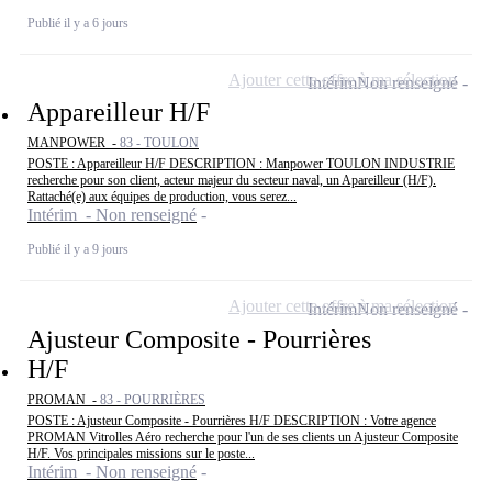
Publié il y a 6 jours
Ajouter cette offre à ma sélection
Intérim
Non renseigné
Appareilleur H/F
MANPOWER -
83 - TOULON
POSTE : Appareilleur H/F DESCRIPTION : Manpower TOULON INDUSTRIE
recherche pour son client, acteur majeur du secteur naval, un Apareilleur (H/F).
Rattaché(e) aux équipes de production, vous serez...
Intérim - Non renseigné
Publié il y a 9 jours
Ajouter cette offre à ma sélection
Intérim
Non renseigné
Ajusteur Composite - Pourrières
H/F
PROMAN -
83 - POURRIÈRES
POSTE : Ajusteur Composite - Pourrières H/F DESCRIPTION : Votre agence
PROMAN Vitrolles Aéro recherche pour l'un de ses clients un Ajusteur Composite
H/F. Vos principales missions sur le poste...
Intérim - Non renseigné