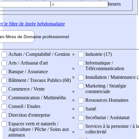
heures
er
le filtre de durée hebdomadaire
les filtres de
Domaine pro
fessionnel
ne professionel
Achats / Comptabilité / Gestion
Industrie (17)
Arts / Artisanat d'art
Informatique /
Télécommunication
Banque / Assurance
Installation / Maintenance (
Bâtiment / Travaux Publics (68)
Marketing / Stratégie
Commerce / Vente
commerciale
Communication / Multimédia
Ressources Humaines
Conseil / Etudes
Santé
Direction d'entreprise
Secrétariat / Assistanat
Espaces verts et naturels /
Services à la personne / à l
Agriculture / Pêche / Soins aux
collectivité
animaux