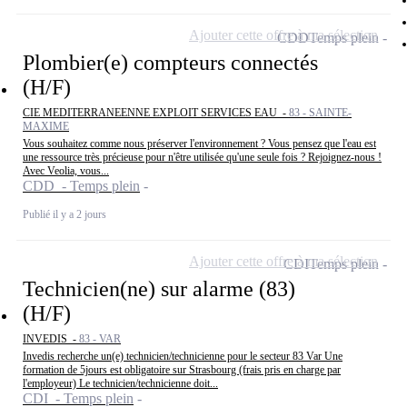
Ajouter cette offre à ma sélection
CDD
Temps plein
Plombier(e) compteurs connectés
(H/F)
CIE MEDITERRANEENNE EXPLOIT SERVICES EAU -
83 - SAINTE-
MAXIME
Vous souhaitez comme nous préserver l'environnement ? Vous pensez que l'eau est
une ressource très précieuse pour n'être utilisée qu'une seule fois ? Rejoignez-nous !
Avec Veolia, vous...
CDD - Temps plein
Publié il y a 2 jours
Ajouter cette offre à ma sélection
CDI
Temps plein
Technicien(ne) sur alarme (83)
(H/F)
INVEDIS -
83 - VAR
Invedis recherche un(e) technicien/technicienne pour le secteur 83 Var Une
formation de 5jours est obligatoire sur Strasbourg (frais pris en charge par
l'employeur) Le technicien/technicienne doit...
CDI - Temps plein