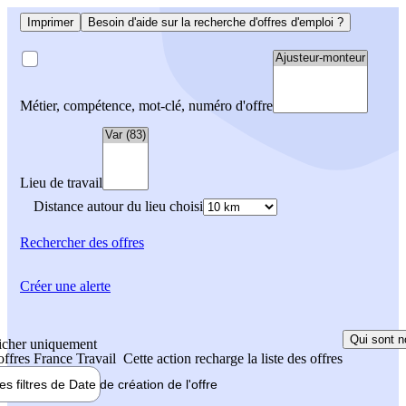
Imprimer
Besoin d'aide sur la recherche d'offres d'emploi ?
Métier, compétence, mot-clé, numéro d'offre
Lieu de travail
Distance autour du lieu choisi
Rechercher
des offres
Créer une alerte
Qui sont n
icher uniquement
 offres France Travail
Cette action recharge la liste des offres
les filtres de
Date de création
de l'offre