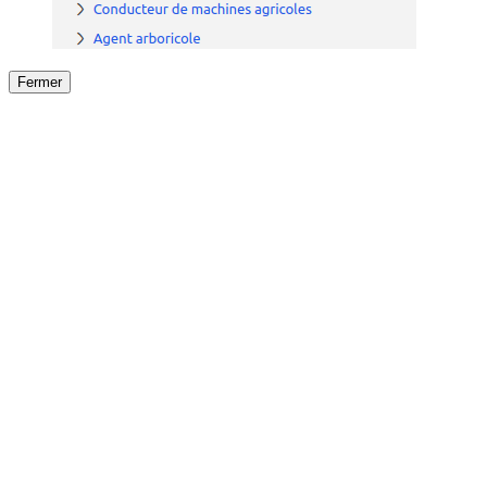
Fermer
Fermer
le détail de l'offre
/
Offre
sur
Offre précéden