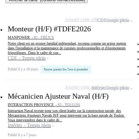
Ajouter cette offre à ma sélection
CDI
Temps plein
Monteur (H/F) #TDFE2026
MANPOWER -
83 - FRÉJUS
Notre client est un groupe familial indépendant, reconnu comme un acteur majeur
dans l'installation et la maintenance de cuisines professionnelles et d'équipements
frigorifiques. Dans le cadre de son...
CDI - Temps plein
Publié il y a 18 jours
Soyez parmi les 1ers à postuler
Ajouter cette offre à ma sélection
Intérim
Temps plein
Mécanicien Ajusteur Naval (H/F)
INTERACTION PROVENCE -
83 - TOULON
Interaction Naval recrute pour son client leader sur la construction navale, des
Mécaniciens Ajusteurs Navals H/F pour intervenir sur la base navale de Toulon.
Vous interviendrez dans le cadre de...
Intérim - Temps plein
Publié il y a 7 jours