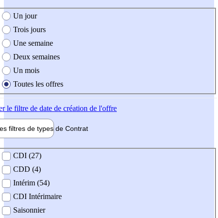
e création de l'offre
Un jour
Trois jours
Une semaine
Deux semaines
Un mois
Toutes les offres
er
le filtre de date de création de l'offre
les filtres de types de
Contrat
de contrat
CDI (27)
CDD (4)
Intérim (54)
CDI Intérimaire
Saisonnier