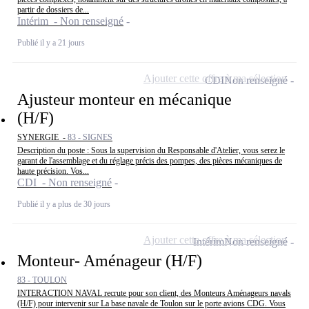
partir de dossiers de...
Intérim - Non renseigné
Publié il y a 21 jours
Ajouter cette offre à ma sélection
CDI
Non renseigné
Ajusteur monteur en mécanique
(H/F)
SYNERGIE -
83 - SIGNES
Description du poste : Sous la supervision du Responsable d'Atelier, vous serez le
garant de l'assemblage et du réglage précis des pompes, des pièces mécaniques de
haute précision. Vos...
CDI - Non renseigné
Publié il y a plus de 30 jours
Ajouter cette offre à ma sélection
Intérim
Non renseigné
Monteur- Aménageur (H/F)
83 - TOULON
INTERACTION NAVAL recrute pour son client, des Monteurs Aménageurs navals
(H/F) pour intervenir sur La base navale de Toulon sur le porte avions CDG. Vous