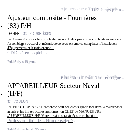
Ajouter cette offre à ma sélection
CDD
Temps plein
Ajusteur composite - Pourrières
(83) F/H
DAHER -
83 - POURRIÈRES
La Division Services Industriels du Groupe Daher propose à ses clients avionneurs
l'assemblage structurel et mécanique de sous-ensembles complexes, l'installation
d'équipements et la maintenance....
CDD - Temps plein
Publié il y a 19 jours
Ajouter cette offre à ma sélection
Profession libérale
Non renseigné
APPAREILLEUR Secteur Naval
(H/F)
83 - TOULON
INTERACTION NAVAL recherche pour ses clients spécialisés dans la maintenance
navale et les infrastructures maritimes, un CHEF de MANOEUVRE
/APPAREILLEUR H/F. Votre mission sera située sur le chantier...
Profession libérale - Non renseigné
Publié il y a plus de 30 jours