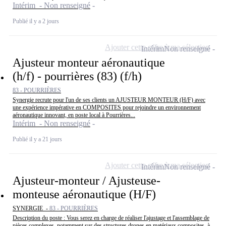
Intérim - Non renseigné
Publié il y a 2 jours
Ajouter cette offre à ma sélection
Intérim
Non renseigné
Ajusteur monteur aéronautique
(h/f) - pourrières (83) (f/h)
83 - POURRIÈRES
Synergie recrute pour l'un de ses clients un AJUSTEUR MONTEUR (H/F) avec
une expérience impérative en COMPOSITES pour rejoindre un environnement
aéronautique innovant, en poste local à Pourrières...
Intérim - Non renseigné
Publié il y a 21 jours
Ajouter cette offre à ma sélection
Intérim
Non renseigné
Ajusteur-monteur / Ajusteuse-
monteuse aéronautique (H/F)
SYNERGIE -
83 - POURRIÈRES
Description du poste : Vous serez en charge de réaliser l'ajustage et l'assemblage de
pièces complexes, notamment sur des structures drones en matériaux composites, à