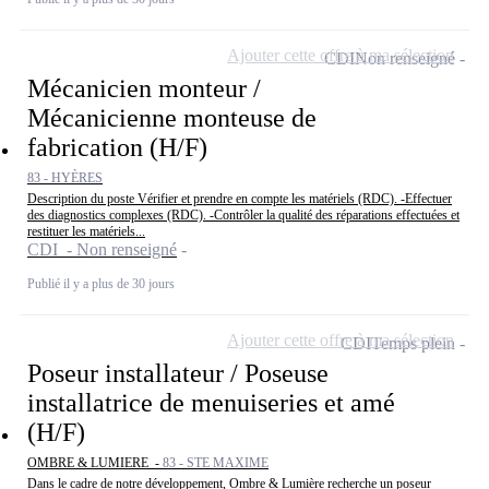
Ajouter cette offre à ma sélection
CDI
Non renseigné
Mécanicien monteur /
Mécanicienne monteuse de
fabrication (H/F)
83 - HYÈRES
Description du poste Vérifier et prendre en compte les matériels (RDC). -Effectuer
des diagnostics complexes (RDC). -Contrôler la qualité des réparations effectuées et
restituer les matériels...
CDI - Non renseigné
Publié il y a plus de 30 jours
Ajouter cette offre à ma sélection
CDI
Temps plein
Poseur installateur / Poseuse
installatrice de menuiseries et amé
(H/F)
OMBRE & LUMIERE -
83 - STE MAXIME
Dans le cadre de notre développement, Ombre & Lumière recherche un poseur