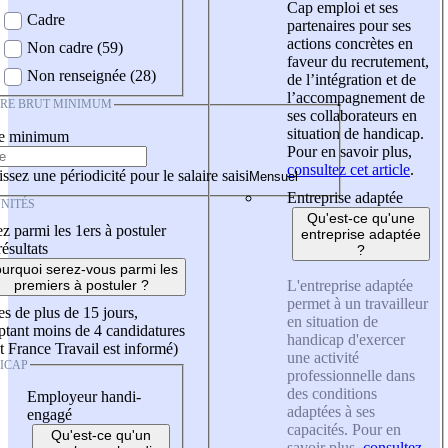
Cap emploi et ses
Cadre
partenaires pour ses
actions concrètes en
Non cadre (59)
faveur du recrutement,
Non renseignée (28)
de l’intégration et de
l’accompagnement de
IRE BRUT MINIMUM
ses collaborateurs en
situation de handicap.
re minimum
Pour en savoir plus,
consultez cet article
.
ssez une périodicité pour le salaire saisi
Entreprise adaptée
NITÉS
Qu'est-ce qu'une
z parmi les 1ers à postuler
entreprise adaptée
résultats
?
urquoi serez-vous parmi les
L'entreprise adaptée
premiers à postuler ?
permet à un travailleur
es de plus de 15 jours,
en situation de
tant moins de 4 candidatures
handicap d'exercer
t France Travail est informé)
une activité
ICAP
professionnelle dans
des conditions
Employeur handi-
adaptées à ses
engagé
capacités. Pour en
Qu'est-ce qu'un
savoir plus,
consultez