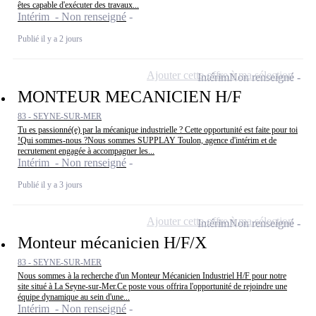
êtes capable d'exécuter des travaux...
Intérim - Non renseigné
Publié il y a 2 jours
Ajouter cette offre à ma sélection
Intérim
Non renseigné
MONTEUR MECANICIEN H/F
83 - SEYNE-SUR-MER
Tu es passionné(e) par la mécanique industrielle ? Cette opportunité est faite pour toi
!Qui sommes-nous ?Nous sommes SUPPLAY Toulon, agence d'intérim et de
recrutement engagée à accompagner les...
Intérim - Non renseigné
Publié il y a 3 jours
Ajouter cette offre à ma sélection
Intérim
Non renseigné
Monteur mécanicien H/F/X
83 - SEYNE-SUR-MER
Nous sommes à la recherche d'un Monteur Mécanicien Industriel H/F pour notre
site situé à La Seyne-sur-Mer.Ce poste vous offrira l'opportunité de rejoindre une
équipe dynamique au sein d'une...
Intérim - Non renseigné