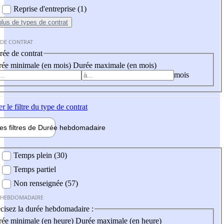
Reprise d'entreprise (1)
plus
de types de contrat
 DE CONTRAT
ée de contrat
ée minimale (en mois)
Durée maximale (en mois)
mois
er
le filtre du type de contrat
les filtres de
Durée hebdo
madaire
 hebdomadaire
Temps plein (30)
Temps partiel
Non renseignée (57)
 HEBDOMADAIRE
cisez la durée hebdomadaire :
ée minimale (en heure)
Durée maximale (en heure)