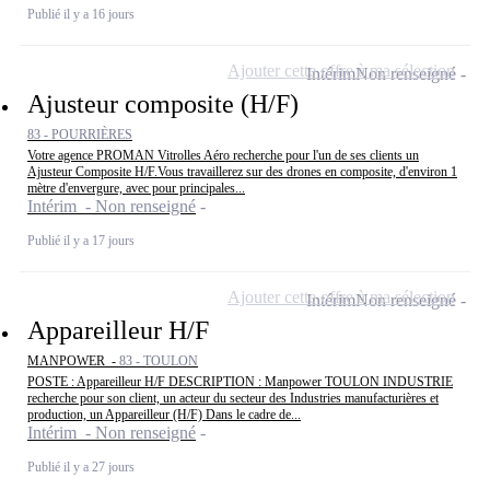
Publié il y a 16 jours
Ajouter cette offre à ma sélection
Intérim
Non renseigné
Ajusteur composite (H/F)
83 - POURRIÈRES
Votre agence PROMAN Vitrolles Aéro recherche pour l'un de ses clients un
Ajusteur Composite H/F.Vous travaillerez sur des drones en composite, d'environ 1
mètre d'envergure, avec pour principales...
Intérim - Non renseigné
Publié il y a 17 jours
Ajouter cette offre à ma sélection
Intérim
Non renseigné
Appareilleur H/F
MANPOWER -
83 - TOULON
POSTE : Appareilleur H/F DESCRIPTION : Manpower TOULON INDUSTRIE
recherche pour son client, un acteur du secteur des Industries manufacturières et
production, un Appareilleur (H/F) Dans le cadre de...
Intérim - Non renseigné
Publié il y a 27 jours