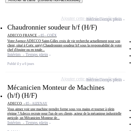
Ajouter cette offre à ma sélection
Intérim
Temps plein
Chaudronnier soudeur h/f (H/F)
ADECCO FRANCE -
85 - COËX
Votre Agence ADECCO Saint-Gilles croix de vie recherche actuellement pour son
client, situé à Coëx: un(e) Chaudronnier-soudeur h/f sous la responsabilité de votre
chef d'équipe ou en totale...
Intérim - Temps plein
Publié il y a 6 jours
Ajouter cette offre à ma sélection
Intérim
Temps plein
Mécanicien Monteur de Machines
(h/f) (H/F)
ADECCO -
85 - AIZENAY
Vous aimez voir une machine prendre forme sous vos mains et tourner à plein
régime ? Adecco recrute pour l'un de ses clients, acteur de la mécanique industrielle
agricole, un Mécanicien Monteur de...
Intérim - Temps plein