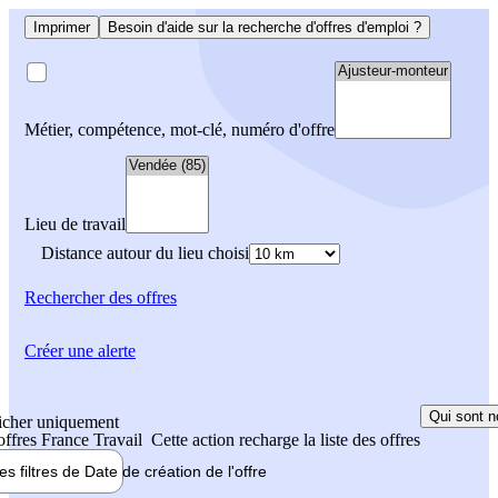
Imprimer
Besoin d'aide sur la recherche d'offres d'emploi ?
Métier, compétence, mot-clé, numéro d'offre
Lieu de travail
Distance autour du lieu choisi
Rechercher
des offres
Créer une alerte
Qui sont n
icher uniquement
 offres France Travail
Cette action recharge la liste des offres
les filtres de
Date de création
de l'offre