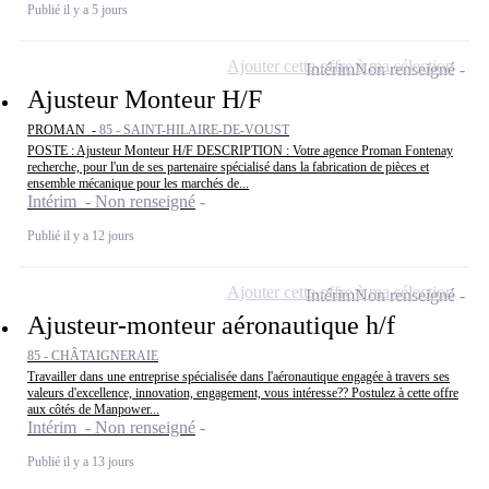
Publié il y a 5 jours
Ajouter cette offre à ma sélection
Intérim
Non renseigné
Ajusteur Monteur H/F
PROMAN -
85 - SAINT-HILAIRE-DE-VOUST
POSTE : Ajusteur Monteur H/F DESCRIPTION : Votre agence Proman Fontenay
recherche, pour l'un de ses partenaire spécialisé dans la fabrication de pièces et
ensemble mécanique pour les marchés de...
Intérim - Non renseigné
Publié il y a 12 jours
Ajouter cette offre à ma sélection
Intérim
Non renseigné
Ajusteur-monteur aéronautique h/f
85 - CHÂTAIGNERAIE
Travailler dans une entreprise spécialisée dans l'aéronautique engagée à travers ses
valeurs d'excellence, innovation, engagement, vous intéresse?? Postulez à cette offre
aux côtés de Manpower...
Intérim - Non renseigné
Publié il y a 13 jours