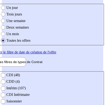
e création de l'offre
Un jour
Trois jours
Une semaine
Deux semaines
Un mois
Toutes les offres
er
le filtre de date de création de l'offre
les filtres de types de
Contrat
de contrat
CDI (48)
CDD (4)
Intérim (107)
CDI Intérimaire
Saisonnier