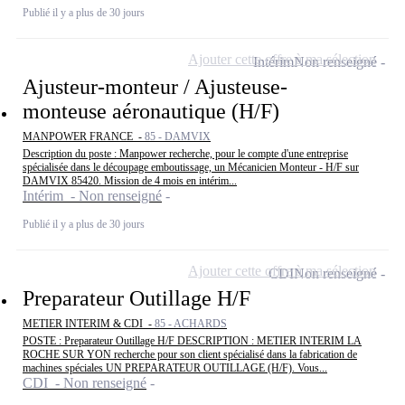
Publié il y a plus de 30 jours
Ajouter cette offre à ma sélection
Intérim
Non renseigné
Ajusteur-monteur / Ajusteuse-
monteuse aéronautique (H/F)
MANPOWER FRANCE -
85 - DAMVIX
Description du poste : Manpower recherche, pour le compte d'une entreprise
spécialisée dans le découpage emboutissage, un Mécanicien Monteur - H/F sur
DAMVIX 85420. Mission de 4 mois en intérim...
Intérim - Non renseigné
Publié il y a plus de 30 jours
Ajouter cette offre à ma sélection
CDI
Non renseigné
Preparateur Outillage H/F
METIER INTERIM & CDI -
85 - ACHARDS
POSTE : Preparateur Outillage H/F DESCRIPTION : METIER INTERIM LA
ROCHE SUR YON recherche pour son client spécialisé dans la fabrication de
machines spéciales UN PREPARATEUR OUTILLAGE (H/F). Vous...
CDI - Non renseigné