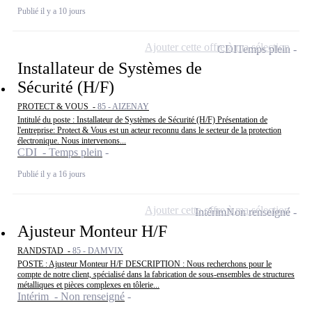
Publié il y a 10 jours
Ajouter cette offre à ma sélection
CDI
Temps plein
Installateur de Systèmes de
Sécurité (H/F)
PROTECT & VOUS -
85 - AIZENAY
Intitulé du poste : Installateur de Systèmes de Sécurité (H/F) Présentation de
l'entreprise: Protect & Vous est un acteur reconnu dans le secteur de la protection
électronique. Nous intervenons...
CDI - Temps plein
Publié il y a 16 jours
Ajouter cette offre à ma sélection
Intérim
Non renseigné
Ajusteur Monteur H/F
RANDSTAD -
85 - DAMVIX
POSTE : Ajusteur Monteur H/F DESCRIPTION : Nous recherchons pour le
compte de notre client, spécialisé dans la fabrication de sous-ensembles de structures
métalliques et pièces complexes en tôlerie...
Intérim - Non renseigné