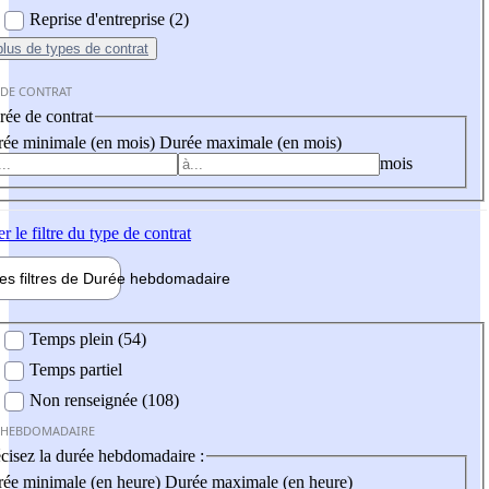
Reprise d'entreprise (2)
plus
de types de contrat
 DE CONTRAT
ée de contrat
ée minimale (en mois)
Durée maximale (en mois)
mois
er
le filtre du type de contrat
les filtres de
Durée hebdo
madaire
 hebdomadaire
Temps plein (54)
Temps partiel
Non renseignée (108)
 HEBDOMADAIRE
cisez la durée hebdomadaire :
ée minimale (en heure)
Durée maximale (en heure)