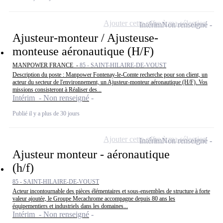
Ajouter cette offre à ma sélection
Intérim
Non renseigné
Ajusteur-monteur / Ajusteuse-
monteuse aéronautique (H/F)
MANPOWER FRANCE -
85 - SAINT-HILAIRE-DE-VOUST
Description du poste : Manpower Fontenay-le-Comte recherche pour son client, un
acteur du secteur de l'environnement, un Ajusteur-monteur aéronautique (H/F). Vos
missions consisteront à Réaliser des...
Intérim - Non renseigné
Publié il y a plus de 30 jours
Ajouter cette offre à ma sélection
Intérim
Non renseigné
Ajusteur monteur - aéronautique
(h/f)
85 - SAINT-HILAIRE-DE-VOUST
Acteur incontournable des pièces élémentaires et sous-ensembles de structure à forte
valeur ajoutée, le Groupe Mecachrome accompagne depuis 80 ans les
équipementiers et industriels dans les domaines...
Intérim - Non renseigné