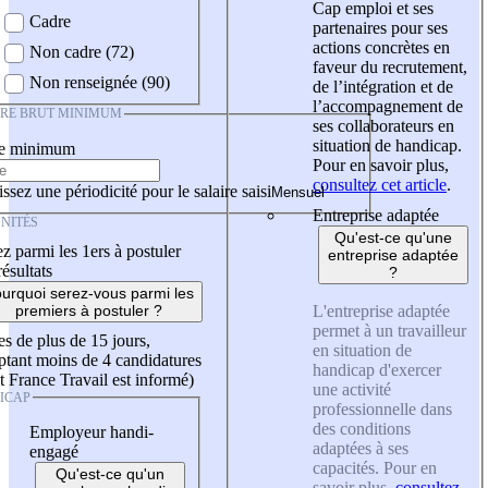
Cap emploi et ses
Cadre
partenaires pour ses
actions concrètes en
Non cadre (72)
faveur du recrutement,
Non renseignée (90)
de l’intégration et de
l’accompagnement de
IRE BRUT MINIMUM
ses collaborateurs en
situation de handicap.
re minimum
Pour en savoir plus,
consultez cet article
.
ssez une périodicité pour le salaire saisi
Entreprise adaptée
NITÉS
Qu'est-ce qu'une
z parmi les 1ers à postuler
entreprise adaptée
résultats
?
urquoi serez-vous parmi les
L'entreprise adaptée
premiers à postuler ?
permet à un travailleur
es de plus de 15 jours,
en situation de
tant moins de 4 candidatures
handicap d'exercer
t France Travail est informé)
une activité
ICAP
professionnelle dans
des conditions
Employeur handi-
adaptées à ses
engagé
capacités. Pour en
Qu'est-ce qu'un
savoir plus,
consultez