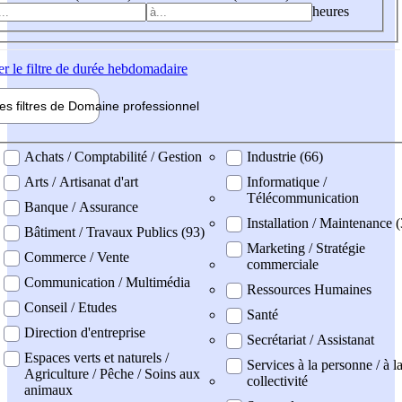
heures
er
le filtre de durée hebdomadaire
les filtres de
Domaine pro
fessionnel
ne professionel
Achats / Comptabilité / Gestion
Industrie (66)
Arts / Artisanat d'art
Informatique /
Télécommunication
Banque / Assurance
Installation / Maintenance (
Bâtiment / Travaux Publics (93)
Marketing / Stratégie
Commerce / Vente
commerciale
Communication / Multimédia
Ressources Humaines
Conseil / Etudes
Santé
Direction d'entreprise
Secrétariat / Assistanat
Espaces verts et naturels /
Services à la personne / à l
Agriculture / Pêche / Soins aux
collectivité
animaux