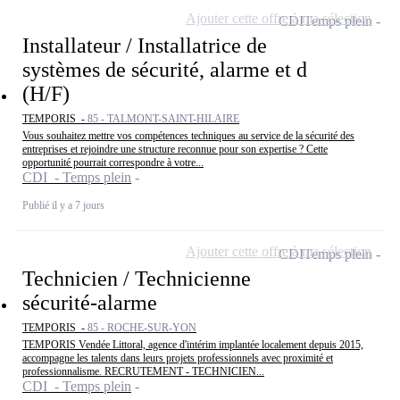
Ajouter cette offre à ma sélection
CDI
Temps plein
Installateur / Installatrice de
systèmes de sécurité, alarme et d
(H/F)
TEMPORIS -
85 - TALMONT-SAINT-HILAIRE
Vous souhaitez mettre vos compétences techniques au service de la sécurité des
entreprises et rejoindre une structure reconnue pour son expertise ? Cette
opportunité pourrait correspondre à votre...
CDI - Temps plein
Publié il y a 7 jours
Ajouter cette offre à ma sélection
CDI
Temps plein
Technicien / Technicienne
sécurité-alarme
TEMPORIS -
85 - ROCHE-SUR-YON
TEMPORIS Vendée Littoral, agence d'intérim implantée localement depuis 2015,
accompagne les talents dans leurs projets professionnels avec proximité et
professionnalisme. RECRUTEMENT - TECHNICIEN...
CDI - Temps plein