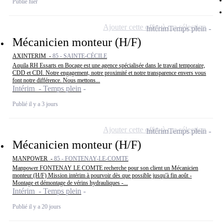
Publié hier
Ajouter cette offre à ma sélection
Intérim
Temps plein
Mécanicien monteur (H/F)
AXINTERIM -
85 - SAINTE-CÉCILE
Aquila RH Essarts en Bocage est une agence spécialisée dans le travail temporaire,
CDD et CDI. Notre engagement, notre proximité et notre transparence envers vous
font notre différence. Nous mettons...
Intérim - Temps plein
Publié il y a 3 jours
Ajouter cette offre à ma sélection
Intérim
Temps plein
Mécanicien monteur (H/F)
MANPOWER -
85 - FONTENAY-LE-COMTE
Manpower FONTENAY LE COMTE recherche pour son client un Mécanicien
monteur (H/F) Mission intérim à pourvoir dès que possible jusqu'à fin août -
Montage et démontage de vérins hydrauliques -...
Intérim - Temps plein
Publié il y a 20 jours