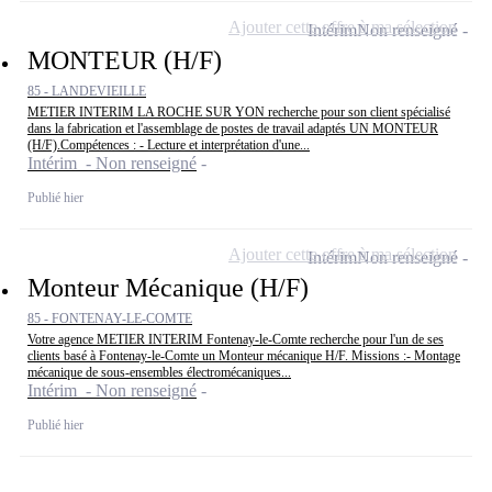
Ajouter cette offre à ma sélection
Intérim
Non renseigné
MONTEUR (H/F)
85 - LANDEVIEILLE
METIER INTERIM LA ROCHE SUR YON recherche pour son client spécialisé
dans la fabrication et l'assemblage de postes de travail adaptés UN MONTEUR
(H/F).Compétences : - Lecture et interprétation d'une...
Intérim - Non renseigné
Publié hier
Ajouter cette offre à ma sélection
Intérim
Non renseigné
Monteur Mécanique (H/F)
85 - FONTENAY-LE-COMTE
Votre agence METIER INTERIM Fontenay-le-Comte recherche pour l'un de ses
clients basé à Fontenay-le-Comte un Monteur mécanique H/F. Missions :- Montage
mécanique de sous-ensembles électromécaniques...
Intérim - Non renseigné
Publié hier