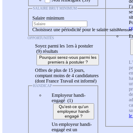
de
l
SALAIRE BRUT MINIMUM
se
si
Salaire minimum
Po
co
Choisissez une périodicité pour le salaire saisi
En
OPPORTUNITÉS
Soyez parmi les 1ers à postuler
(9)
résultats
Pourquoi serez-vous parmi les
L'
premiers à postuler ?
pe
Offres de plus de 15 jours,
en
comptant moins de 4 candidatures
ha
(dont France Travail est informé)
un
HANDICAP
pr
de
Employeur handi-
ad
engagé (1)
ca
Qu'est-ce qu'un
sa
employeur handi-
le
engagé ?
Un employeur handi-
engagé est un