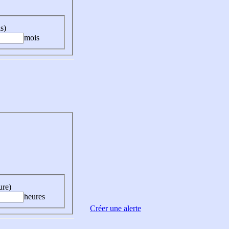
s)
mois
ure)
heures
Créer une alerte