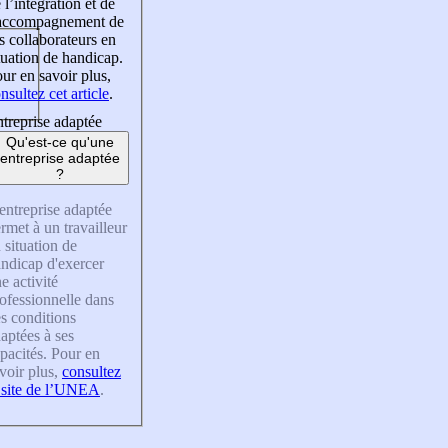
 l’intégration et de
’accompagnement de
s collaborateurs en
tuation de handicap.
ur en savoir plus,
nsultez cet article
.
treprise adaptée
Qu'est-ce qu'une
entreprise adaptée
?
entreprise adaptée
rmet à un travailleur
 situation de
ndicap d'exercer
e activité
ofessionnelle dans
s conditions
aptées à ses
pacités. Pour en
voir plus,
consultez
 site de l’UNEA
.