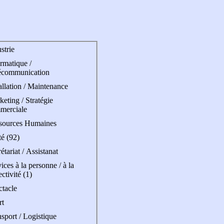
strie
rmatique /
écommunication
allation / Maintenance
eting / Stratégie
merciale
sources Humaines
é (92)
étariat / Assistanat
ices à la personne / à la
ectivité (1)
ctacle
rt
sport / Logistique