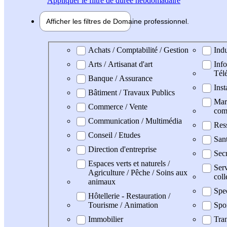
Appliquer
le filtre de durée hebdomadaire
Afficher les filtres de
Domaine pro
fessionnel
Domaine professionel
Achats / Comptabilité / Gestion
Indu
Arts / Artisanat d'art
Info
Tél
Banque / Assurance
Inst
Bâtiment / Travaux Publics
Mark
Commerce / Vente
com
Communication / Multimédia
Res
Conseil / Etudes
Sant
Direction d'entreprise
Secr
Espaces verts et naturels /
Serv
Agriculture / Pêche / Soins aux
coll
animaux
Spe
Hôtellerie - Restauration /
Tourisme / Animation
Spo
Immobilier
Tran