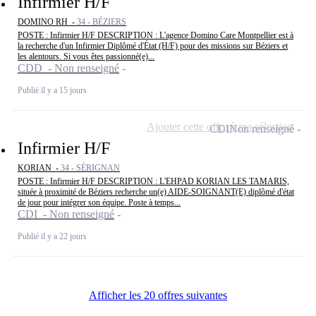
Infirmier H/F
DOMINO RH -
34 - BÉZIERS
POSTE : Infirmier H/F DESCRIPTION : L'agence Domino Care Montpellier est à
la recherche d'un Infirmier Diplômé d'État (H/F) pour des missions sur Béziers et
les alentours. Si vous êtes passionné(e)...
CDD - Non renseigné
Publié il y a 15 jours
Ajouter cette offre à ma sélection
CDI
Non renseigné
Infirmier H/F
KORIAN -
34 - SÉRIGNAN
POSTE : Infirmier H/F DESCRIPTION : L'EHPAD KORIAN LES TAMARIS,
située à proximité de Béziers recherche un(e) AIDE-SOIGNANT(E) diplômé d'état
de jour pour intégrer son équipe. Poste à temps...
CDI - Non renseigné
Publié il y a 22 jours
Afficher les 20 offres suivantes