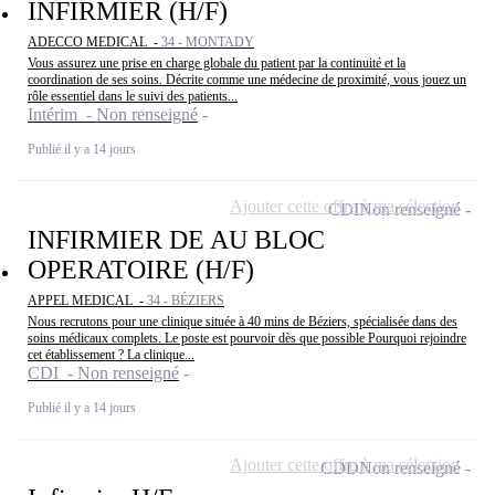
INFIRMIER (H/F)
ADECCO MEDICAL -
34 - MONTADY
Vous assurez une prise en charge globale du patient par la continuité et la
coordination de ses soins. Décrite comme une médecine de proximité, vous jouez un
rôle essentiel dans le suivi des patients...
Intérim - Non renseigné
Publié il y a 14 jours
Ajouter cette offre à ma sélection
CDI
Non renseigné
INFIRMIER DE AU BLOC
OPERATOIRE (H/F)
APPEL MEDICAL -
34 - BÉZIERS
Nous recrutons pour une clinique située à 40 mins de Béziers, spécialisée dans des
soins médicaux complets. Le poste est pourvoir dès que possible Pourquoi rejoindre
cet établissement ? La clinique...
CDI - Non renseigné
Publié il y a 14 jours
Ajouter cette offre à ma sélection
CDD
Non renseigné