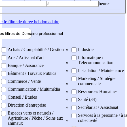
heures
er
le filtre de durée hebdomadaire
les filtres de
Domaine pro
fessionnel
ne professionel
Achats / Comptabilité / Gestion
Industrie
Arts / Artisanat d'art
Informatique /
Télécommunication
Banque / Assurance
Installation / Maintenance
Bâtiment / Travaux Publics
Marketing / Stratégie
Commerce / Vente
commerciale
Communication / Multimédia
Ressources Humaines
Conseil / Etudes
Santé (34)
Direction d'entreprise
Secrétariat / Assistanat
Espaces verts et naturels /
Services à la personne / à l
Agriculture / Pêche / Soins aux
collectivité
animaux