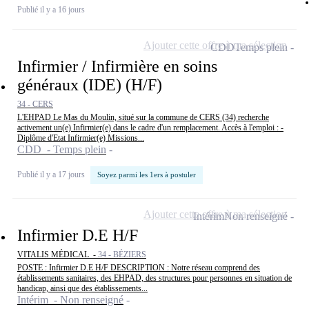
Publié il y a 16 jours
Ajouter cette offre à ma sélection
CDD
Temps plein
Infirmier / Infirmière en soins
généraux (IDE) (H/F)
34 - CERS
L'EHPAD Le Mas du Moulin, situé sur la commune de CERS (34) recherche
activement un(e) Infirmier(e) dans le cadre d'un remplacement. Accès à l'emploi : -
Diplôme d'Etat Infirmier(e) Missions...
CDD - Temps plein
Publié il y a 17 jours
Soyez parmi les 1ers à postuler
Ajouter cette offre à ma sélection
Intérim
Non renseigné
Infirmier D.E H/F
VITALIS MÉDICAL -
34 - BÉZIERS
POSTE : Infirmier D.E H/F DESCRIPTION : Notre réseau comprend des
établissements sanitaires, des EHPAD, des structures pour personnes en situation de
handicap, ainsi que des établissements...
Intérim - Non renseigné