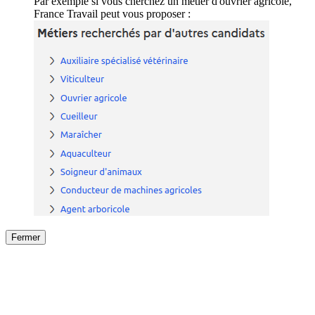
Par exemple si vous cherchez un métier d'ouvrier agricole,
France Travail peut vous proposer :
Fermer
Fermer
le détail de l'offre
/
Offre
sur