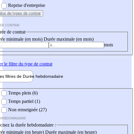
Reprise d'entreprise
plus
de types de contrat
 DE CONTRAT
ée de contrat
ée minimale (en mois)
Durée maximale (en mois)
mois
er
le filtre du type de contrat
les filtres de
Durée hebdo
madaire
 hebdomadaire
Temps plein (6)
Temps partiel (1)
Non renseignée (27)
 HEBDOMADAIRE
cisez la durée hebdomadaire :
ée minimale (en heure)
Durée maximale (en heure)