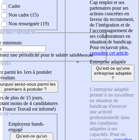
Cap emploi et ses
Cadre
partenaires pour ses
actions concrètes en
Non cadre (15)
faveur du recrutement,
Non renseignée (19)
de l’intégration et de
l’accompagnement de
IRE BRUT MINIMUM
ses collaborateurs en
situation de handicap.
re minimum
Pour en savoir plus,
consultez cet article
.
ssez une périodicité pour le salaire saisi
Entreprise adaptée
NITÉS
Qu'est-ce qu'une
z parmi les 1ers à postuler
entreprise adaptée
résultats
?
urquoi serez-vous parmi les
L'entreprise adaptée
premiers à postuler ?
permet à un travailleur
es de plus de 15 jours,
en situation de
tant moins de 4 candidatures
handicap d'exercer
t France Travail est informé)
une activité
ICAP
professionnelle dans
des conditions
Employeur handi-
adaptées à ses
engagé
capacités. Pour en
Qu'est-ce qu'un
savoir plus,
consultez