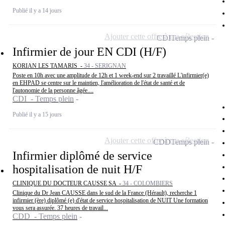
Publié il y a 14 jours
Ajouter cette offre à ma sélection
CDI
Temps plein
Infirmier de jour EN CDI (H/F)
KORIAN LES TAMARIS -
34 - SERIGNAN
Poste en 10h avec une amplitude de 12h et 1 week-end sur 2 travaillé L'infirmier(e)
en EHPAD se centre sur le maintien, l'amélioration de l'état de santé et de
l'autonomie de la personne âgée....
CDI - Temps plein
Publié il y a 15 jours
Ajouter cette offre à ma sélection
CDD
Temps plein
Infirmier diplômé de service
hospitalisation de nuit H/F
CLINIQUE DU DOCTEUR CAUSSE SA -
34 - COLOMBIERS
Clinique du Dr Jean CAUSSE dans le sud de la France (Hérault), recherche 1
infirmier (ère) diplômé (e) d'état de service hospitalisation de NUIT Une formation
vous sera assurée. 37 heures de travail...
CDD - Temps plein