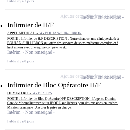
Publié il y a 7 jours
Ajouter cette offre à ma sélection
Intérim
Non renseigné
Infirmier de H/F
APPEL MÉDICAL -
34 - BOUJAN-SUR-LIBRON
POSTE : Infirmier de H/F DESCRIPTION : Notre client est une clinique située à
BOUJAN SUR LIBRON qui offre des services de soins médicaux complets et à
haut niveau avec une équipe compétente et...
Intérim - Non renseigné
Publié il y a 8 jours
Ajouter cette offre à ma sélection
Intérim
Non renseigné
Infirmier de Bloc Opératoire H/F
DOMINO RH -
34 - BÉZIERS
POSTE : Infirmier de Bloc Opératoire H/F DESCRIPTION : L'agence Domino
Care de Montpellier recrute un IBODE sur Béziers pour des missions en intérim.
Mission principale : Assurer la prise en charge...
Intérim - Non renseigné
Publié il y a 8 jours