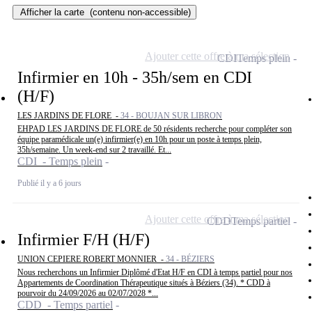
Afficher la carte
(contenu non-accessible)
Ajouter cette offre à ma sélection
CDI
Temps plein
Infirmier en 10h - 35h/sem en CDI
(H/F)
LES JARDINS DE FLORE -
34 - BOUJAN SUR LIBRON
EHPAD LES JARDINS DE FLORE de 50 résidents recherche pour compléter son
équipe paramédicale un(e) infirmier(e) en 10h pour un poste à temps plein,
35h/semaine. Un week-end sur 2 travaillé. Et...
CDI - Temps plein
Publié il y a 6 jours
Ajouter cette offre à ma sélection
CDD
Temps partiel
Infirmier F/H (H/F)
UNION CEPIERE ROBERT MONNIER -
34 - BÉZIERS
Nous recherchons un Infirmier Diplômé d'Etat H/F en CDI à temps partiel pour nos
Appartements de Coordination Thérapeutique situés à Béziers (34). * CDD à
pourvoir du 24/09/2026 au 02/07/2028 *...
CDD - Temps partiel