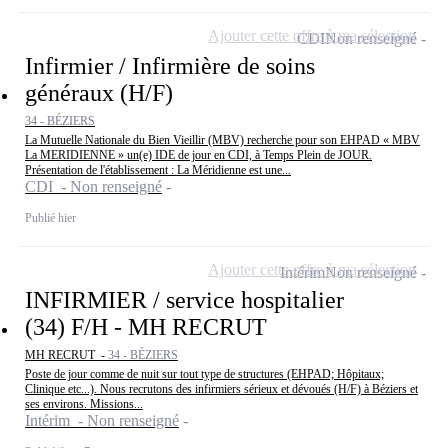
Ajouter cette offre à ma sélection
CDI
Non renseigné
Infirmier / Infirmière de soins
généraux (H/F)
34 - BÉZIERS
La Mutuelle Nationale du Bien Vieillir (MBV) recherche pour son EHPAD « MBV
La MERIDIENNE » un(e) IDE de jour en CDI, à Temps Plein de JOUR.
Présentation de l'établissement : La Méridienne est une...
CDI - Non renseigné
Publié hier
Ajouter cette offre à ma sélection
Intérim
Non renseigné
INFIRMIER / service hospitalier
(34) F/H - MH RECRUT
MH RECRUT -
34 - BÉZIERS
Poste de jour comme de nuit sur tout type de structures (EHPAD; Hôpitaux;
Clinique etc...). Nous recrutons des infirmiers sérieux et dévoués (H/F) à Béziers et
ses environs. Missions...
Intérim - Non renseigné