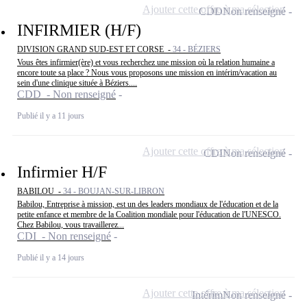
Ajouter cette offre à ma sélection
CDD
Non renseigné
INFIRMIER (H/F)
DIVISION GRAND SUD-EST ET CORSE -
34 - BÉZIERS
Vous êtes infirmier(ère) et vous recherchez une mission où la relation humaine a
encore toute sa place ? Nous vous proposons une mission en intérim/vacation au
sein d'une clinique située à Béziers....
CDD - Non renseigné
Publié il y a 11 jours
Ajouter cette offre à ma sélection
CDI
Non renseigné
Infirmier H/F
BABILOU -
34 - BOUJAN-SUR-LIBRON
Babilou, Entreprise à mission, est un des leaders mondiaux de l'éducation et de la
petite enfance et membre de la Coalition mondiale pour l'éducation de l'UNESCO.
Chez Babilou, vous travaillerez...
CDI - Non renseigné
Publié il y a 14 jours
Ajouter cette offre à ma sélection
Intérim
Non renseigné