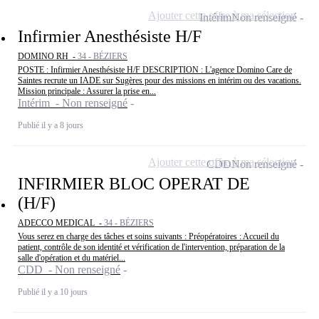
Ajouter cette offre à ma sélection
Intérim
Non renseigné
Infirmier Anesthésiste H/F
DOMINO RH -
34 - BÉZIERS
POSTE : Infirmier Anesthésiste H/F DESCRIPTION : L'agence Domino Care de
Saintes recrute un IADE sur Sugères pour des missions en intérim ou des vacations.
Mission principale : Assurer la prise en...
Intérim - Non renseigné
Publié il y a 8 jours
Ajouter cette offre à ma sélection
CDD
Non renseigné
INFIRMIER BLOC OPERAT DE
(H/F)
ADECCO MEDICAL -
34 - BÉZIERS
Vous serez en charge des tâches et soins suivants : Préopératoires : Accueil du
patient, contrôle de son identité et vérification de l'intervention, préparation de la
salle d'opération et du matériel...
CDD - Non renseigné
Publié il y a 10 jours