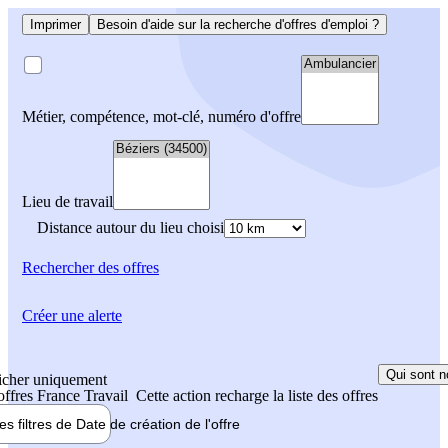
Imprimer
Besoin d'aide sur la recherche d'offres d'emploi ?
Métier, compétence, mot-clé, numéro d'offre
Lieu de travail
Distance autour du lieu choisi
Rechercher
des offres
Créer une alerte
Qui sont n
icher uniquement
 offres France Travail
Cette action recharge la liste des offres
les filtres de
Date de création
de l'offre