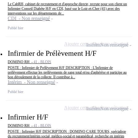
Le CabRH, cabinet de recrutement et d'approche directe, recrute pour son client un
Infirmier Conseil Diabète H/F en CDI, basé sur le Loir-et-Cher (41) avec des
interventions sur les départements de...
CDI - Non renseigné
Publié hier
Ajouter cette offre à ma sélection
Intérim
Non renseigné
Infirmier de Prélèvement H/F
DOMINO RH -
41 - BLOIS
POSTE : Infirmier de Prélèvement H/F DESCRIPTION : L'Infirmier de
prélèvement effectue les prélèvements de sang total et/ou d'aphérèse et participe au
bon déroulement de la collecte. Il contribue à...
Intérim - Non renseigné
Publié hier
Ajouter cette offre à ma sélection
Intérim
Non renseigné
Infirmier H/F
DOMINO RH -
41 - BLOIS
POSTE : Infirmier H/F DESCRIPTION : DOMINO CARE TOURS, spécialiste
du recrutement/intérim social, médico-social et paramédical, recherche en intérim