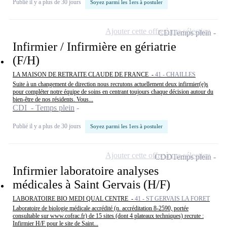
Publié il y a plus de 30 jours
Soyez parmi les 1ers à postuler
Ajouter cette offre à ma sélection
CDI
Temps plein
Infirmier / Infirmière en gériatrie
(F/H)
LA MAISON DE RETRAITE CLAUDE DE FRANCE -
41 - CHAILLES
Suite à un changement de direction nous recrutons actuellement deux infirmier(e)s
pour compléter notre équipe de soins en centrant toujours chaque décision autour du
bien-être de nos résidents. Vous...
CDI - Temps plein
Publié il y a plus de 30 jours
Soyez parmi les 1ers à postuler
Ajouter cette offre à ma sélection
CDD
Temps plein
Infirmier laboratoire analyses
médicales à Saint Gervais (H/F)
LABORATOIRE BIO MEDI QUAL CENTRE -
41 - ST GERVAIS LA FORET
Laboratoire de biologie médicale accrédité (n. accréditation 8-2590, portée
consultable sur www.cofrac.fr) de 15 sites (dont 4 plateaux techniques) recrute :
Infirmier H/F pour le site de Saint...