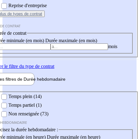
Reprise d'entreprise
plus
de types de contrat
 DE CONTRAT
ée de contrat
ée minimale (en mois)
Durée maximale (en mois)
mois
er
le filtre du type de contrat
les filtres de
Durée hebdo
madaire
 hebdomadaire
Temps plein (14)
Temps partiel (1)
Non renseignée (73)
 HEBDOMADAIRE
cisez la durée hebdomadaire :
ée minimale (en heure)
Durée maximale (en heure)