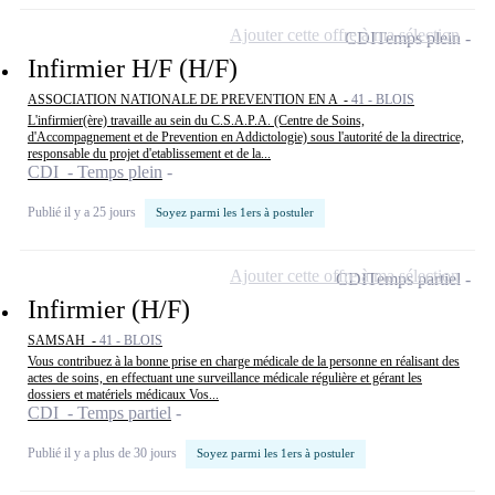
Ajouter cette offre à ma sélection
CDI
Temps plein
Infirmier H/F (H/F)
ASSOCIATION NATIONALE DE PREVENTION EN A -
41 - BLOIS
L'infirmier(ère) travaille au sein du C.S.A.P.A. (Centre de Soins,
d'Accompagnement et de Prevention en Addictologie) sous l'autorité de la directrice,
responsable du projet d'etablissement et de la...
CDI - Temps plein
Publié il y a 25 jours
Soyez parmi les 1ers à postuler
Ajouter cette offre à ma sélection
CDI
Temps partiel
Infirmier (H/F)
SAMSAH -
41 - BLOIS
Vous contribuez à la bonne prise en charge médicale de la personne en réalisant des
actes de soins, en effectuant une surveillance médicale régulière et gérant les
dossiers et matériels médicaux Vos...
CDI - Temps partiel
Publié il y a plus de 30 jours
Soyez parmi les 1ers à postuler