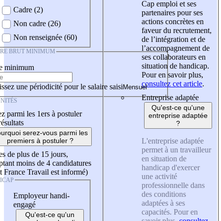
Cap emploi et ses
Cadre (2)
partenaires pour ses
actions concrètes en
Non cadre (26)
faveur du recrutement,
Non renseignée (60)
de l’intégration et de
l’accompagnement de
IRE BRUT MINIMUM
ses collaborateurs en
situation de handicap.
re minimum
Pour en savoir plus,
consultez cet article
.
ssez une périodicité pour le salaire saisi
Entreprise adaptée
NITÉS
Qu'est-ce qu'une
z parmi les 1ers à postuler
entreprise adaptée
résultats
?
urquoi serez-vous parmi les
L'entreprise adaptée
premiers à postuler ?
permet à un travailleur
es de plus de 15 jours,
en situation de
tant moins de 4 candidatures
handicap d'exercer
t France Travail est informé)
une activité
ICAP
professionnelle dans
des conditions
Employeur handi-
adaptées à ses
engagé
capacités. Pour en
Qu'est-ce qu'un
savoir plus,
consultez