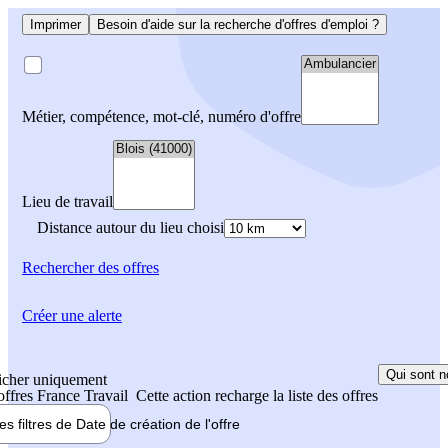
Imprimer
Besoin d'aide sur la recherche d'offres d'emploi ?
Métier, compétence, mot-clé, numéro d'offre
Lieu de travail
Distance autour du lieu choisi
Rechercher
des offres
Créer une alerte
Qui sont n
icher uniquement
 offres France Travail
Cette action recharge la liste des offres
les filtres de
Date de création
de l'offre