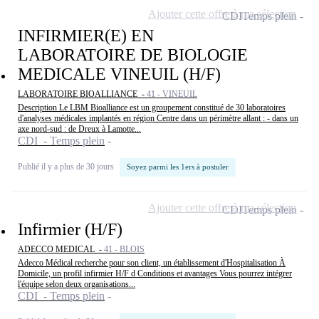
Ajouter cette offre à ma sélection
CDI
Temps plein
INFIRMIER(E) EN
LABORATOIRE DE BIOLOGIE
MEDICALE VINEUIL (H/F)
LABORATOIRE BIOALLIANCE -
41 - VINEUIL
Description Le LBM Bioalliance est un groupement constitué de 30 laboratoires
d'analyses médicales implantés en région Centre dans un périmètre allant : - dans un
axe nord-sud : de Dreux à Lamotte...
CDI - Temps plein
Publié il y a plus de 30 jours
Soyez parmi les 1ers à postuler
Ajouter cette offre à ma sélection
CDI
Temps plein
Infirmier (H/F)
ADECCO MEDICAL -
41 - BLOIS
Adecco Médical recherche pour son client, un établissement d'Hospitalisation À
Domicile, un profil infirmier H/F d Conditions et avantages Vous pourrez intégrer
l'équipe selon deux organisations...
CDI - Temps plein