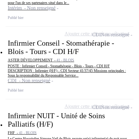
pour l'un de ses partenaires situé dans le...
Intérim - Non renseigné
Publié hier
Ajouter cette offre à ma sélection
CDI
Non renseigné
Infirmier Conseil - Stomathérapie -
Blois - Tours - CDI H/F
ASTER DÉVELOPPEMENT -
41 - BLOIS
POSTE : Infirmier Conseil - Stomathérapie - Blois - Tours - CDI H/F
DESCRIPTION : Infirmier (H/F) - CDI Secteur 41/37/45 Missions principales :
Sous la responsabilité du Responsable Service...
CDI - Non renseigné
Publié hier
Ajouter cette offre à ma sélection
CDI
Non renseigné
Infirmier NUIT - Unité de Soins
Palliatifs (H/F)
FHF -
41 - BLOIS
Le Centre Hospitalier Simone Veil de Blois recrute un(e) infirmier(e) de nuit pour