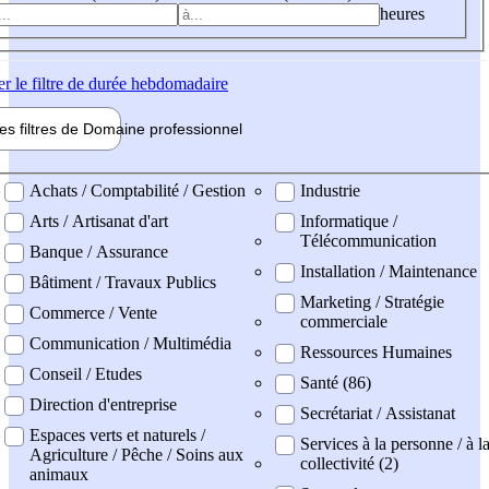
heures
er
le filtre de durée hebdomadaire
les filtres de
Domaine pro
fessionnel
ne professionel
Achats / Comptabilité / Gestion
Industrie
Arts / Artisanat d'art
Informatique /
Télécommunication
Banque / Assurance
Installation / Maintenance
Bâtiment / Travaux Publics
Marketing / Stratégie
Commerce / Vente
commerciale
Communication / Multimédia
Ressources Humaines
Conseil / Etudes
Santé (86)
Direction d'entreprise
Secrétariat / Assistanat
Espaces verts et naturels /
Services à la personne / à l
Agriculture / Pêche / Soins aux
collectivité (2)
animaux