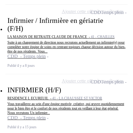
Ajouter cette offre à ma sélection
CDD
Temps plein
Infirmier / Infirmière en gériatrie
(F/H)
LA MAISON DE RETRAITE CLAUDE DE FRANCE -
41 - CHAILLES
Suite à un changement de direction nous recrutons actuellement un infirmier(e) pour
compléter notre équipe de soins en centrant toujours chaque décision autour du bien-
être de nos résidents. Vous...
CDD - Temps plein
Publié il y a 8 jours
Ajouter cette offre à ma sélection
CDD
Temps plein
INFIRMIER (H/F)
RESIDENCE L ECUREUIL -
41 - LA CHAUSSEE ST VICTOR
Vous travaillerez au sein d'une équipe motivée, créative, qui œuvre quotidiennement
pour le bien être et le confort de nos résidents tout en veillant à leur état général.
Nous recrutons Un infirmier...
CDD - Temps plein
Publié il y a 15 jours