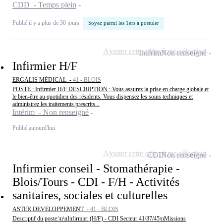
CDD - Temps plein
Publié il y a plus de 30 jours
Soyez parmi les 1ers à postuler
Ajouter cette offre à ma sélection
Intérim
Non renseigné
Infirmier H/F
ERGALIS MÉDICAL -
41 - BLOIS
POSTE : Infirmier H/F DESCRIPTION : Vous assurez la prise en charge globale et
le bien-être au quotidien des résidents. Vous dispensez les soins techniques et
administrez les traitements prescrits...
Intérim - Non renseigné
Publié aujourd'hui
Ajouter cette offre à ma sélection
CDI
Non renseigné
Infirmier conseil - Stomathérapie -
Blois/Tours - CDI - F/H - Activités
sanitaires, sociales et culturelles
ASTER DEVELOPPEMENT -
41 - BLOIS
Descriptif du poste:\n\nInfirmier (H/F) - CDI Secteur 41/37/45\nMissions