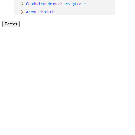
Fermer
Fermer
le détail de l'offre
/
Offre
sur
Offre précéden