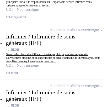
principales :\nSous la responsabilité du Responsable Service Infirmier, vous
:\nAccompagnez les patients en sortie...
CDI - Non renseigné
Publié aujourd'hui
Ajouter cette offre à ma sélection
CDI
Non renseigné
Infirmier / Infirmière de soins
généraux (H/F)
41 - BLOIS
Nous recherchons des IDE en CDI à temps plein, à pourvoir au plus vite,
nouvellement diplômé(e) ou expérimenté(e) dans le domaine de l'hémodialyse, pour
compléter notre équipe soignante pour nos...
CDI - Non renseigné
Publié hier
Ajouter cette offre à ma sélection
CDI
Non renseigné
Infirmier / Infirmière de soins
généraux (H/F)
41 - BLOIS