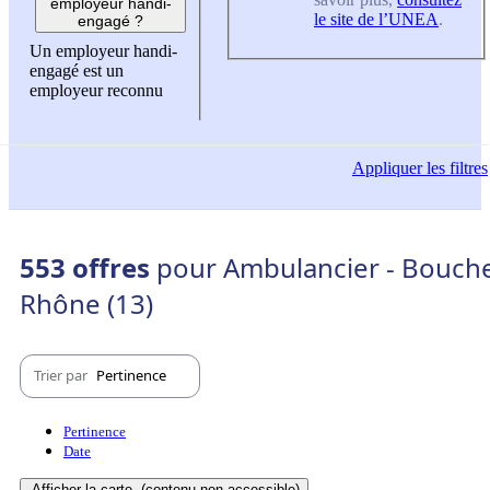
employeur handi-
le site de l’UNEA
.
engagé ?
Un employeur handi-
engagé est un
employeur reconnu
Appliquer
les filtres
553 offres
pour Ambulancier - Bouch
Rhône (13)
Trier par
Pertinence
Pertinence
Date
Afficher la carte
(contenu non-accessible)