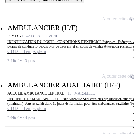
Ajouter cette off
AMBULANCIER (H/F)
PSY13 -
13 - AIX EN PROVENCE
IDENTIFICATION DU POSTE - CONDITIONS D'EXERCICE Exigibles : Prérequis : D
permis de conduire B depuis plus de trois ans et en cours de validité Attestation préfectora
CDD - Temps plein
Publié il y a 3 jours
Ajouter cette off
AMBULANCIER AUXILIAIRE (H/F)
ACCUEIL AMBULANCE CENTRAL -
13 - MARSEILLE
RECHERCHE AMBULANCIER H/F sur Marseille Sud Vous êtes diplômé/e en tant qu'aux
(minimum) Vous avez fait donc 15 jours de formation pour êtes ambulancier auxiliaire No
CDD - Temps plein
Publié il y a 4 jours
Ajouter cette off