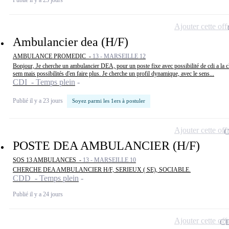
Ajouter cette off
Ambulancier dea (H/F)
AMBULANCE PROMEDIC -
13 - MARSEILLE 12
Bonjour, Je cherche un ambulancier DEA, pour un poste fixe avec possibilité de cdi a la cl
sem mais possibilités d'en faire plus. Je cherche un profil dynamique, avec le sens...
CDI - Temps plein
Publié il y a 23 jours
Soyez parmi les 1ers à postuler
Ajouter cette off
POSTE DEA AMBULANCIER (H/F)
SOS 13 AMBULANCES -
13 - MARSEILLE 10
CHERCHE DEA AMBULANCIER H/F, SERIEUX ( SE), SOCIABLE.
CDD - Temps plein
Publié il y a 24 jours
Ajouter cette off
C