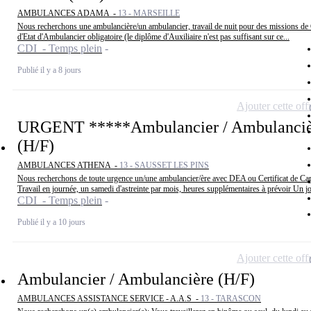
AMBULANCES ADAMA -
13 - MARSEILLE
Nous recherchons une ambulancière/un ambulancier, travail de nuit pour des missions de
d'Etat d'Ambulancier obligatoire (le diplôme d'Auxiliaire n'est pas suffisant sur ce...
CDI - Temps plein
Publié il y a 8 jours
Ajouter cette off
URGENT *****Ambulancier / Ambulanciè
(H/F)
AMBULANCES ATHENA -
13 - SAUSSET LES PINS
Nous recherchons de toute urgence un/une ambulancier/ère avec DEA ou Certificat de Ca
Travail en journée, un samedi d'astreinte par mois, heures supplémentaires à prévoir Un jo
CDI - Temps plein
Publié il y a 10 jours
Ajouter cette off
Ambulancier / Ambulancière (H/F)
AMBULANCES ASSISTANCE SERVICE - A.A.S -
13 - TARASCON