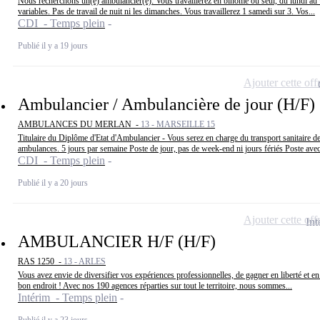
Nous recherchons un(e) ambulancier(e): Vous travaillerez en binôme ou seul, du lundi au 
variables. Pas de travail de nuit ni les dimanches. Vous travaillerez 1 samedi sur 3. Vos...
CDI - Temps plein
Publié il y a 19 jours
Ajouter cette off
Ambulancier / Ambulancière de jour (H/F)
AMBULANCES DU MERLAN -
13 - MARSEILLE 15
Titulaire du Diplôme d'Etat d'Ambulancier - Vous serez en charge du transport sanitaire de
ambulances. 5 jours par semaine Poste de jour, pas de week-end ni jours fériés Poste avec
CDI - Temps plein
Publié il y a 20 jours
Ajouter cette off
Int
AMBULANCIER H/F (H/F)
RAS 1250 -
13 - ARLES
Vous avez envie de diversifier vos expériences professionnelles, de gagner en liberté et en
bon endroit ! Avec nos 190 agences réparties sur tout le territoire, nous sommes...
Intérim - Temps plein
Publié il y a 23 jours