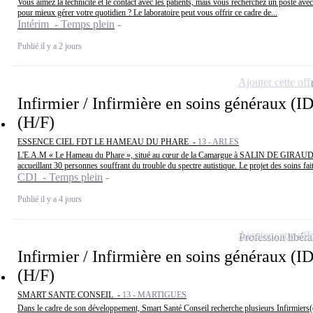
Vous aimez la technicité et le contact avec les patients, mais vous recherchez un poste avec
pour mieux gérer votre quotidien ? Le laboratoire peut vous offrir ce cadre de...
Intérim - Temps plein
Publié il y a 2 jours
Ajouter cette off
Infirmier / Infirmière en soins généraux (I
(H/F)
ESSENCE CIEL FDT LE HAMEAU DU PHARE -
13 - ARLES
L'E.A.M « Le Hameau du Phare », situé au cœur de la Camargue à SALIN DE GIRAUD e
accueillant 30 personnes souffrant du trouble du spectre autistique. Le projet des soins fait
CDI - Temps plein
Publié il y a 4 jours
Ajouter cette off
Profession libéra
Infirmier / Infirmière en soins généraux (I
(H/F)
SMART SANTE CONSEIL -
13 - MARTIGUES
Dans le cadre de son développement, Smart Santé Conseil recherche plusieurs Infirmiers