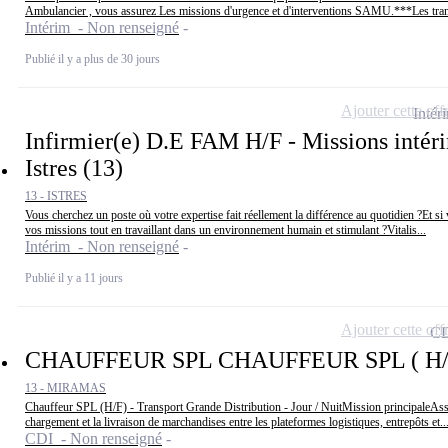
Ambulancier , vous assurez Les missions d'urgence et d'interventions SAMU.***Les trans
Intérim - Non renseigné
Publié il y a plus de 30 jours
Ajouter cette off
Intér
Infirmier(e) D.E FAM H/F - Missions intér
Istres (13)
13 - ISTRES
Vous cherchez un poste où votre expertise fait réellement la différence au quotidien ?Et si
vos missions tout en travaillant dans un environnement humain et stimulant ?Vitalis...
Intérim - Non renseigné
Publié il y a 11 jours
Ajouter cette off
C
CHAUFFEUR SPL CHAUFFEUR SPL ( H/
13 - MIRAMAS
Chauffeur SPL (H/F) - Transport Grande Distribution - Jour / NuitMission principaleAssur
chargement et la livraison de marchandises entre les plateformes logistiques, entrepôts et..
CDI - Non renseigné