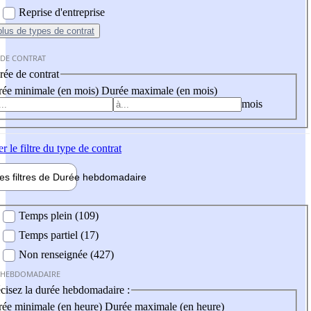
Reprise d'entreprise
plus
de types de contrat
 DE CONTRAT
ée de contrat
ée minimale (en mois)
Durée maximale (en mois)
mois
er
le filtre du type de contrat
les filtres de
Durée hebdo
madaire
 hebdomadaire
Temps plein (109)
Temps partiel (17)
Non renseignée (427)
 HEBDOMADAIRE
cisez la durée hebdomadaire :
ée minimale (en heure)
Durée maximale (en heure)