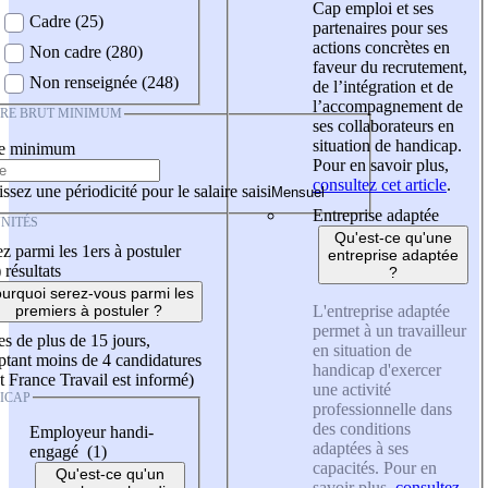
Cap emploi et ses
Cadre (25)
partenaires pour ses
actions concrètes en
Non cadre (280)
faveur du recrutement,
Non renseignée (248)
de l’intégration et de
l’accompagnement de
IRE BRUT MINIMUM
ses collaborateurs en
situation de handicap.
re minimum
Pour en savoir plus,
consultez cet article
.
ssez une périodicité pour le salaire saisi
Entreprise adaptée
NITÉS
Qu'est-ce qu'une
z parmi les 1ers à postuler
entreprise adaptée
)
résultats
?
urquoi serez-vous parmi les
L'entreprise adaptée
premiers à postuler ?
permet à un travailleur
es de plus de 15 jours,
en situation de
tant moins de 4 candidatures
handicap d'exercer
t France Travail est informé)
une activité
ICAP
professionnelle dans
des conditions
Employeur handi-
adaptées à ses
engagé (1)
capacités. Pour en
Qu'est-ce qu'un
savoir plus,
consultez