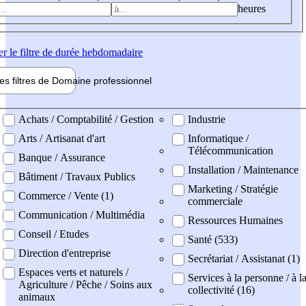
heures
er
le filtre de durée hebdomadaire
les filtres de
Domaine pro
fessionnel
ne professionel
Achats / Comptabilité / Gestion
Industrie
Arts / Artisanat d'art
Informatique /
Télécommunication
Banque / Assurance
Installation / Maintenance
Bâtiment / Travaux Publics
Marketing / Stratégie
Commerce / Vente (1)
commerciale
Communication / Multimédia
Ressources Humaines
Conseil / Etudes
Santé (533)
Direction d'entreprise
Secrétariat / Assistanat (1)
Espaces verts et naturels /
Services à la personne / à l
Agriculture / Pêche / Soins aux
collectivité (16)
animaux