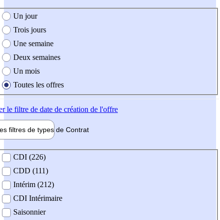
e création de l'offre
Un jour
Trois jours
Une semaine
Deux semaines
Un mois
Toutes les offres
er
le filtre de date de création de l'offre
les filtres de types de
Contrat
de contrat
CDI (226)
CDD (111)
Intérim (212)
CDI Intérimaire
Saisonnier