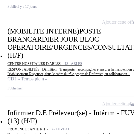
Publié il y a 17 jours
Ajouter cette off
(MOBILITE INTERNE)POSTE
BRANCARDIER JOUR BLOC
OPERATOIRE/URGENCES/CONSULTAT
(H/F)
CENTRE HOSPITALIER D'ARLES -
13 - ARLES
RESPONSABILITÉS : Définition : Transporter, accompagner et assurer la manutention de
l'établissement Dispenser, dans le cadre du rôle propre de l'infirmier, en collaboration...
CDI - Temps plein
Publié hier
Ajouter cette off
Int
Infirmier D.E Préleveur(se) - Intérim - 
(13) (H/F)
PROVENCE SANTE RH -
13 - FUVEAU