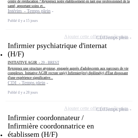
centre de rééducation ? Rejoignez notre établissement en tant que professionnel de la
santé, apportant soins et...
Intérim - Temps plein
Publié il y a 15 jours
Ajouter cette offre à ma sélection
CDI
Temps plein
Infirmier psychiatrique d'internat
(H/F)
INITIATIVE AGIR -
29 - BREST
Rejoignez une structure atypique, engagée auprès d'adolescents aux parcours de vie
complexes. Initiative AGIR recrute un(e) Infirmier(ère) diplômé(e) d'État disposant
d'une expérience significative...
CDI - Temps plein
Publié il y a 28 jours
Ajouter cette offre à ma sélection
CDI
Temps plein
Infirmier coordonnateur /
Infirmière coordonnatrice en
établissem (H/F)