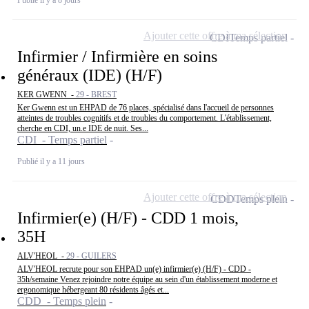
Ajouter cette offre à ma sélection
CDI
Temps partiel
Infirmier / Infirmière en soins
généraux (IDE) (H/F)
KER GWENN -
29 - BREST
Ker Gwenn est un EHPAD de 76 places, spécialisé dans l'accueil de personnes
atteintes de troubles cognitifs et de troubles du comportement. L'établissement,
cherche en CDI, un.e IDE de nuit. Ses...
CDI - Temps partiel
Publié il y a 11 jours
Ajouter cette offre à ma sélection
CDD
Temps plein
Infirmier(e) (H/F) - CDD 1 mois,
35H
ALV'HEOL -
29 - GUILERS
ALV'HEOL recrute pour son EHPAD un(e) infirmier(e) (H/F) - CDD -
35h/semaine Venez rejoindre notre équipe au sein d'un établissement moderne et
ergonomique hébergeant 80 résidents âgés et...
CDD - Temps plein