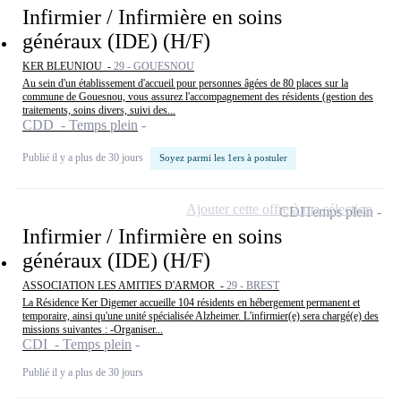
Infirmier / Infirmière en soins
généraux (IDE) (H/F)
KER BLEUNIOU -
29 - GOUESNOU
Au sein d'un établissement d'accueil pour personnes âgées de 80 places sur la
commune de Gouesnou, vous assurez l'accompagnement des résidents (gestion des
traitements, soins divers, suivi des...
CDD - Temps plein
Publié il y a plus de 30 jours
Soyez parmi les 1ers à postuler
Ajouter cette offre à ma sélection
CDI
Temps plein
Infirmier / Infirmière en soins
généraux (IDE) (H/F)
ASSOCIATION LES AMITIES D'ARMOR -
29 - BREST
La Résidence Ker Digemer accueille 104 résidents en hébergement permanent et
temporaire, ainsi qu'une unité spécialisée Alzheimer. L'infirmier(e) sera chargé(e) des
missions suivantes : -Organiser...
CDI - Temps plein
Publié il y a plus de 30 jours