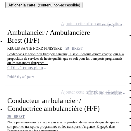
Afficher la carte
(contenu non-accessible)
Ajouter cette offre à ma sélection
CDI
Temps plein
Ambulancier / Ambulancière -
Brest (H/F)
KEOLIS SANTE NORD FINISTERE -
29 - BREST
Leader dans le secteur du transport sanitaire, Jussieu Secours œuvre chaque jour à la
proposition de services de haute qualité, que ce soit pour les transports programmés
ou les transports d'urgence....
CDI - Temps plein
Publié il y a 9 jours
Ajouter cette offre à ma sélection
CDI
Non renseigné
Conducteur ambulancier /
Conductrice ambulancière (H/F)
29 - BREST
Notre partenaire œuvre chaque jour à la proposition de services de qualité, que ce
soit pour les transports programmés ou les transports d'urgence. Engagée dans