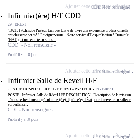
Ajouter cette offre à ma sélection
CDD
Non renseigné
Infirmier(ère) H/F CDD
29 - BREST
(102151) Clinique Pasteur Lanroze Envie de vivre une expérience professionnelle
enrichissante cet été ? Rejoignez-nous ! Notre service d'Hospitalisation à Domicile
(HAD), et notre unité en soins...
CDD - Non renseigné
Publié il y a 10 jours
Ajouter cette offre à ma sélection
CDI
Non renseigné
Infirmier Salle de Réveil H/F
CENTRE HOSPITALIER PRIVE BREST - PASTEUR -
29 - BREST
POSTE : Infirmier Salle de Réveil H/F DESCRIPTION : Description de la mission
: Nous recherchons un(e) infirmier(ère) diplômé(e) d'État pour intervenir en salle de
surveillance...
CDI - Non renseigné
Publié il y a 10 jours
Ajouter cette offre à ma sélection
CDI
Non renseigné