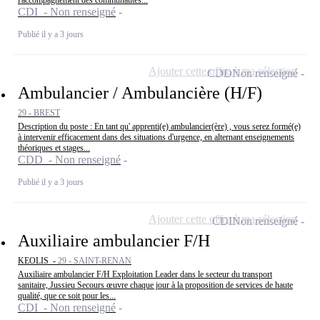
l'accompagnement des communautés...
CDI - Non renseigné
Publié il y a 3 jours
Ajouter cette offre à ma sélection
CDD
Non renseigné
Ambulancier / Ambulancière (H/F)
29 - BREST
Description du poste : En tant qu' apprenti(e) ambulancier(ère) , vous serez formé(e)
à intervenir efficacement dans des situations d'urgence, en alternant enseignements
théoriques et stages...
CDD - Non renseigné
Publié il y a 3 jours
Ajouter cette offre à ma sélection
CDI
Non renseigné
Auxiliaire ambulancier F/H
KEOLIS -
29 - SAINT-RENAN
Auxiliaire ambulancier F/H Exploitation Leader dans le secteur du transport
sanitaire, Jussieu Secours œuvre chaque jour à la proposition de services de haute
qualité, que ce soit pour les...
CDI - Non renseigné