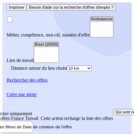
Imprimer
Besoin d'aide sur la recherche d'offres d'emploi ?
Métier, compétence, mot-clé, numéro d'offre
Lieu de travail
Distance autour du lieu choisi
Rechercher
des offres
Créer une alerte
Qui sont n
icher uniquement
 offres France Travail
Cette action recharge la liste des offres
les filtres de
Date de création
de l'offre