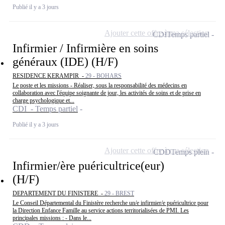
Publié il y a 3 jours
Ajouter cette offre à ma sélection
CDI
Temps partiel
Infirmier / Infirmière en soins
généraux (IDE) (H/F)
RESIDENCE KERAMPIR -
29 - BOHARS
Le poste et les missions - Réaliser, sous la responsabilité des médecins en
collaboration avec l'équipe soignante de jour, les activités de soins et de prise en
charge psychologique et...
CDI - Temps partiel
Publié il y a 3 jours
Ajouter cette offre à ma sélection
CDD
Temps plein
Infirmier/ère puéricultrice(eur)
(H/F)
DEPARTEMENT DU FINISTERE -
29 - BREST
Le Conseil Départemental du Finistère recherche un/e infirmier/e puéricultrice pour
la Direction Enfance Famille au service actions territorialisées de PMI. Les
principales missions : - Dans le...