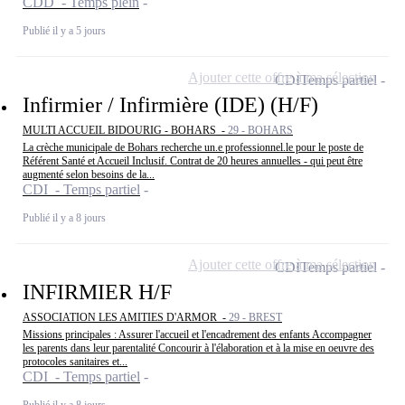
CDD - Temps plein
Publié il y a 5 jours
Ajouter cette offre à ma sélection
CDI
Temps partiel
Infirmier / Infirmière (IDE) (H/F)
MULTI ACCUEIL BIDOURIG - BOHARS -
29 - BOHARS
La crèche municipale de Bohars recherche un.e professionnel.le pour le poste de
Référent Santé et Accueil Inclusif. Contrat de 20 heures annuelles - qui peut être
augmenté selon besoins de la...
CDI - Temps partiel
Publié il y a 8 jours
Ajouter cette offre à ma sélection
CDI
Temps partiel
INFIRMIER H/F
ASSOCIATION LES AMITIES D'ARMOR -
29 - BREST
Missions principales : Assurer l'accueil et l'encadrement des enfants Accompagner
les parents dans leur parentalité Concourir à l'élaboration et à la mise en oeuvre des
protocoles sanitaires et...
CDI - Temps partiel
Publié il y a 8 jours