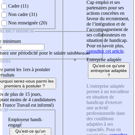
Cap emploi et ses
Cadre (11)
partenaires pour ses
actions concrètes en
Non cadre (31)
faveur du recrutement,
Non renseignée (20)
de l’intégration et de
l’accompagnement de
IRE BRUT MINIMUM
ses collaborateurs en
situation de handicap.
re minimum
Pour en savoir plus,
consultez cet article
.
ssez une périodicité pour le salaire saisi
Entreprise adaptée
NITÉS
Qu'est-ce qu'une
z parmi les 1ers à postuler
entreprise adaptée
résultats
?
urquoi serez-vous parmi les
L'entreprise adaptée
premiers à postuler ?
permet à un travailleur
es de plus de 15 jours,
en situation de
tant moins de 4 candidatures
handicap d'exercer
t France Travail est informé)
une activité
ICAP
professionnelle dans
des conditions
Employeur handi-
adaptées à ses
engagé
capacités. Pour en
Qu'est-ce qu'un
savoir plus,
consultez