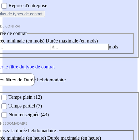
Reprise d'entreprise
plus
de types de contrat
 DE CONTRAT
ée de contrat
ée minimale (en mois)
Durée maximale (en mois)
mois
er
le filtre du type de contrat
les filtres de
Durée hebdo
madaire
 hebdomadaire
Temps plein (12)
Temps partiel (7)
Non renseignée (43)
 HEBDOMADAIRE
cisez la durée hebdomadaire :
ée minimale (en heure)
Durée maximale (en heure)