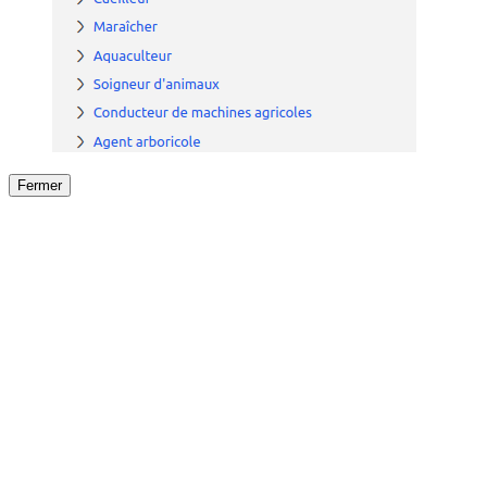
Fermer
Fermer
le détail de l'offre
/
Offre
sur
Offre précéden