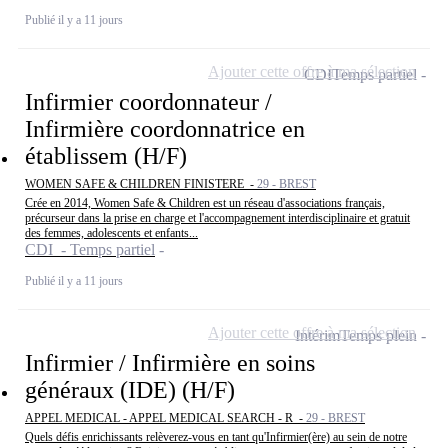
Publié il y a 11 jours
Ajouter cette offre à ma sélection
CDI
Temps partiel
Infirmier coordonnateur /
Infirmière coordonnatrice en
établissem (H/F)
WOMEN SAFE & CHILDREN FINISTERE -
29 - BREST
Crée en 2014, Women Safe & Children est un réseau d'associations français,
précurseur dans la prise en charge et l'accompagnement interdisciplinaire et gratuit
des femmes, adolescents et enfants...
CDI - Temps partiel
Publié il y a 11 jours
Ajouter cette offre à ma sélection
Intérim
Temps plein
Infirmier / Infirmière en soins
généraux (IDE) (H/F)
APPEL MEDICAL - APPEL MEDICAL SEARCH - R -
29 - BREST
Quels défis enrichissants relèverez-vous en tant qu'Infirmier(ère) au sein de notre