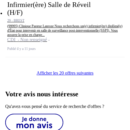
Infirmier(ère) Salle de Réveil
(H/F)
29 - BREST
(99995) Clinique Pasteur Lanroze Nous recherchons un(e) infirmier(ère) diplômé(e)
d'État pour intervenir en salle de surveillance post-interventionnelle (SSPI). Vous
assurez la prise en charge...
CDI - Non renseigné
Publié il y a 11 jours
Afficher les 20 offres suivantes
Votre avis nous intéresse
Qu'avez-vous pensé du service de recherche d'offres ?