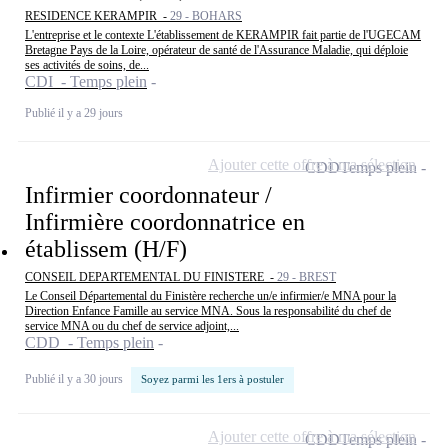
RESIDENCE KERAMPIR -
29 - BOHARS
L'entreprise et le contexte L'établissement de KERAMPIR fait partie de l'UGECAM
Bretagne Pays de la Loire, opérateur de santé de l'Assurance Maladie, qui déploie
ses activités de soins, de...
CDI - Temps plein
Publié il y a 29 jours
Ajouter cette offre à ma sélection
CDD
Temps plein
Infirmier coordonnateur /
Infirmière coordonnatrice en
établissem (H/F)
CONSEIL DEPARTEMENTAL DU FINISTERE -
29 - BREST
Le Conseil Départemental du Finistère recherche un/e infirmier/e MNA pour la
Direction Enfance Famille au service MNA. Sous la responsabilité du chef de
service MNA ou du chef de service adjoint,...
CDD - Temps plein
Publié il y a 30 jours
Soyez parmi les 1ers à postuler
Ajouter cette offre à ma sélection
CDD
Temps plein