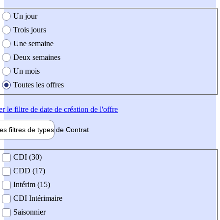
e création de l'offre
Un jour
Trois jours
Une semaine
Deux semaines
Un mois
Toutes les offres
er
le filtre de date de création de l'offre
les filtres de types de
Contrat
de contrat
CDI (30)
CDD (17)
Intérim (15)
CDI Intérimaire
Saisonnier