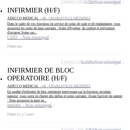
Ajouter cette offre à ma sélection
CDD
Non renseigné
INFIRMIER (H/F)
ADECCO MEDICAL -
08 - CHARLEVILLE-MÉZIÈRES
Dans le cadre de vos fonctions en service de soins de suite et de réadaptation, vous
assurerez les soins de base suivants : Soins d'hygiène, de confort et prévention
d'escarres Soins sur...
CDD - Non renseigné
Publié hier
Ajouter cette offre à ma sélection
Intérim
Non renseigné
INFIRMIER DE BLOC
OPERATOIRE (H/F)
ADECCO MEDICAL -
08 - CHARLEVILLE-MÉZIÈRES
En qualité d'infirmier de bloc opératoire intervenant sur la fonction circulant-
panseur, vous serez en charge des tâches et soins suivants :Avant l'arrivée du patient
: Vous assurerez la mise en...
Intérim - Non renseigné
Publié il y a 5 jours
Ajouter cette offre à ma sélection