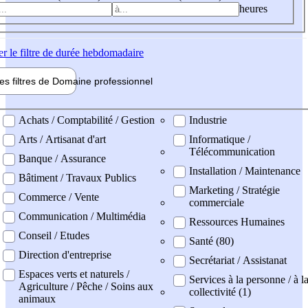
heures
er
le filtre de durée hebdomadaire
les filtres de
Domaine pro
fessionnel
ne professionel
Achats / Comptabilité / Gestion
Industrie
Arts / Artisanat d'art
Informatique /
Télécommunication
Banque / Assurance
Installation / Maintenance
Bâtiment / Travaux Publics
Marketing / Stratégie
Commerce / Vente
commerciale
Communication / Multimédia
Ressources Humaines
Conseil / Etudes
Santé (80)
Direction d'entreprise
Secrétariat / Assistanat
Espaces verts et naturels /
Services à la personne / à l
Agriculture / Pêche / Soins aux
collectivité (1)
animaux