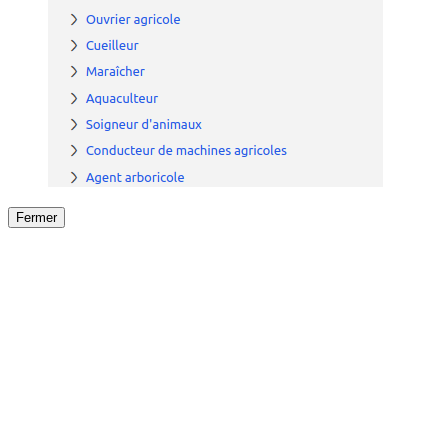
Fermer
Fermer
le détail de l'offre
/
Offre
sur
Offre précéden