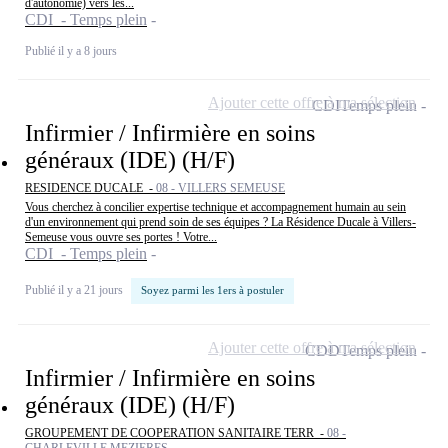
d'autonomie) vers les...
CDI - Temps plein
Publié il y a 8 jours
Ajouter cette offre à ma sélection
CDI
Temps plein
Infirmier / Infirmière en soins
généraux (IDE) (H/F)
RESIDENCE DUCALE -
08 - VILLERS SEMEUSE
Vous cherchez à concilier expertise technique et accompagnement humain au sein
d'un environnement qui prend soin de ses équipes ? La Résidence Ducale à Villers-
Semeuse vous ouvre ses portes ! Votre...
CDI - Temps plein
Publié il y a 21 jours
Soyez parmi les 1ers à postuler
Ajouter cette offre à ma sélection
CDD
Temps plein
Infirmier / Infirmière en soins
généraux (IDE) (H/F)
GROUPEMENT DE COOPERATION SANITAIRE TERR -
08 -