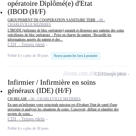
opératoire Diplômé(e) d'Etat
(IBOD (H/F)
GROUPEMENT DE COOPERATION SANITAIRE TERR -
08 -
CHARLEVILLE MEZIERES
L'IBODE (infirmier de bloc opératoire) garantit et dispense aux patients des soins
spécifiques de bloc opératoire. - Prise en charge du patient : Recueille les
informations auprès du patient et des...
CDI - Temps plein
Publié il y a plus de 30 jours
Soyez parmi les 1ers à postuler
Ajouter cette offre à ma sélection
CDI
Temps plein
Infirmier / Infirmière en soins
généraux (IDE) (H/F)
CH BELAIR -
08 - CHARLEVILLE MEZIERES
En tant qu'infirmier votre principale mission est d'évaluer l'état de santé d'une
personne et analyser les situations de soins. Concevoir, définir et planifier des
projets de soins...
CDI - Temps plein
Publié il y a plus de 30 jours