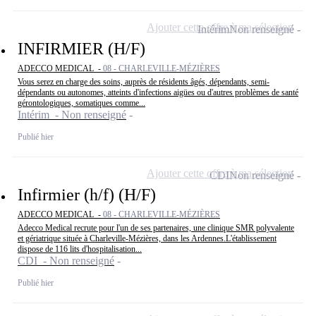
Ajouter cette offre à ma sélection
Intérim
Non renseigné
INFIRMIER (H/F)
ADECCO MEDICAL -
08 - CHARLEVILLE-MÉZIÈRES
Vous serez en charge des soins, auprès de résidents âgés, dépendants, semi-
dépendants ou autonomes, atteints d'infections aigües ou d'autres problèmes de santé
gérontologiques, somatiques comme...
Intérim - Non renseigné
Publié hier
Ajouter cette offre à ma sélection
CDI
Non renseigné
Infirmier (h/f) (H/F)
ADECCO MEDICAL -
08 - CHARLEVILLE-MÉZIÈRES
Adecco Medical recrute pour l'un de ses partenaires, une clinique SMR polyvalente
et gériatrique située à Charleville-Mézières, dans les Ardennes.L'établissement
dispose de 116 lits d'hospitalisation...
CDI - Non renseigné
Publié hier