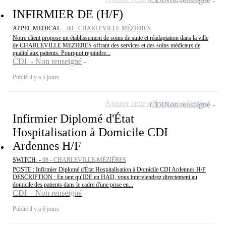
CDI
Non renseigné
INFIRMIER DE (H/F)
APPEL MEDICAL -
08 - CHARLEVILLE-MÉZIÈRES
Notre client propose un établissement de soins de suite et réadaptation dans la ville
de CHARLEVILLE MEZIERES offrant des services et des soins médicaux de
qualité aux patients. Pourquoi rejoindre...
CDI - Non renseigné
Publié il y a 5 jours
Ajouter cette offre à ma sélection
CDI
Non renseigné
Infirmier Diplomé d'État
Hospitalisation à Domicile CDI
Ardennes H/F
SWITCH -
08 - CHARLEVILLE-MÉZIÈRES
POSTE : Infirmier Diplomé d'État Hospitalisation à Domicile CDI Ardennes H/F
DESCRIPTION : En tant qu'IDE en HAD, vous interviendrez directement au
domicile des patients dans le cadre d'une prise en...
CDI - Non renseigné
Publié il y a 6 jours