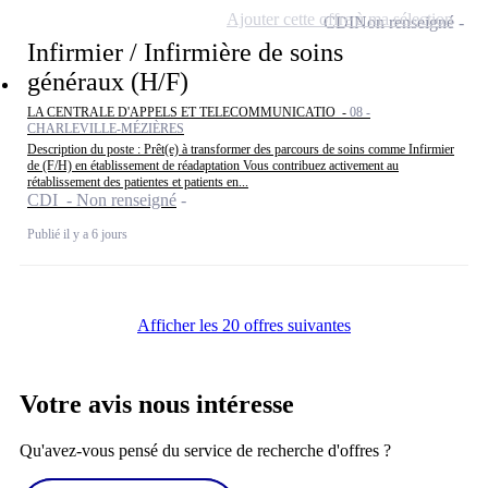
Ajouter cette offre à ma sélection
CDI
Non renseigné
Infirmier / Infirmière de soins
généraux (H/F)
LA CENTRALE D'APPELS ET TELECOMMUNICATIO -
08 -
CHARLEVILLE-MÉZIÈRES
Description du poste : Prêt(e) à transformer des parcours de soins comme Infirmier
de (F/H) en établissement de réadaptation Vous contribuez activement au
rétablissement des patientes et patients en...
CDI - Non renseigné
Publié il y a 6 jours
Afficher les 20 offres suivantes
Votre avis nous intéresse
Qu'avez-vous pensé du service de recherche d'offres ?