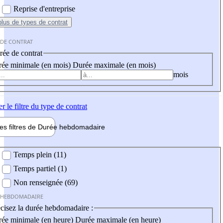
Reprise d'entreprise
plus
de types de contrat
 DE CONTRAT
ée de contrat
ée minimale (en mois)
Durée maximale (en mois)
mois
er
le filtre du type de contrat
les filtres de
Durée hebdo
madaire
 hebdomadaire
Temps plein (11)
Temps partiel (1)
Non renseignée (69)
 HEBDOMADAIRE
cisez la durée hebdomadaire :
ée minimale (en heure)
Durée maximale (en heure)