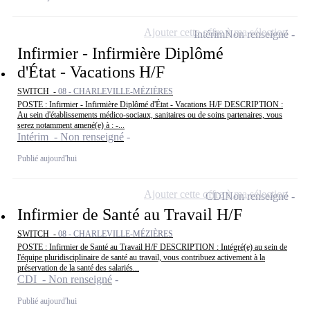
Ajouter cette offre à ma sélection
Intérim
Non renseigné
Infirmier - Infirmière Diplômé
d'État - Vacations H/F
SWITCH -
08 - CHARLEVILLE-MÉZIÈRES
POSTE : Infirmier - Infirmière Diplômé d'État - Vacations H/F DESCRIPTION :
Au sein d'établissements médico-sociaux, sanitaires ou de soins partenaires, vous
serez notamment amené(e) à : -...
Intérim - Non renseigné
Publié aujourd'hui
Ajouter cette offre à ma sélection
CDI
Non renseigné
Infirmier de Santé au Travail H/F
SWITCH -
08 - CHARLEVILLE-MÉZIÈRES
POSTE : Infirmier de Santé au Travail H/F DESCRIPTION : Intégré(e) au sein de
l'équipe pluridisciplinaire de santé au travail, vous contribuez activement à la
préservation de la santé des salariés...
CDI - Non renseigné
Publié aujourd'hui