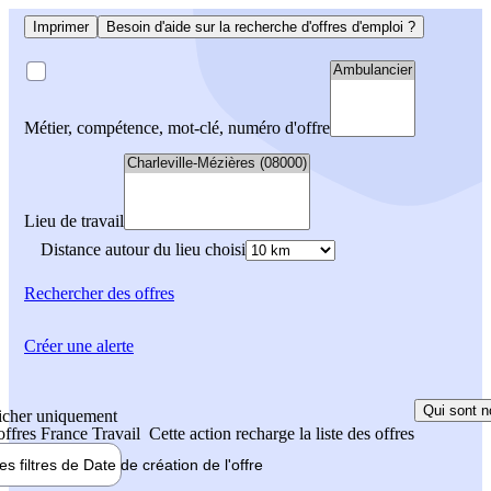
Imprimer
Besoin d'aide sur la recherche d'offres d'emploi ?
Métier, compétence, mot-clé, numéro d'offre
Lieu de travail
Distance autour du lieu choisi
Rechercher
des offres
Créer une alerte
Qui sont n
icher uniquement
 offres France Travail
Cette action recharge la liste des offres
les filtres de
Date de création
de l'offre