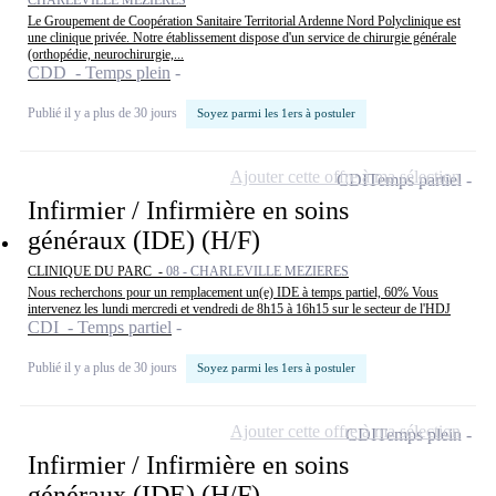
CHARLEVILLE MEZIERES
Le Groupement de Coopération Sanitaire Territorial Ardenne Nord Polyclinique est
une clinique privée. Notre établissement dispose d'un service de chirurgie générale
(orthopédie, neurochirurgie,...
CDD - Temps plein
Publié il y a plus de 30 jours
Soyez parmi les 1ers à postuler
Ajouter cette offre à ma sélection
CDI
Temps partiel
Infirmier / Infirmière en soins
généraux (IDE) (H/F)
CLINIQUE DU PARC -
08 - CHARLEVILLE MEZIERES
Nous recherchons pour un remplacement un(e) IDE à temps partiel, 60% Vous
intervenez les lundi mercredi et vendredi de 8h15 à 16h15 sur le secteur de l'HDJ
CDI - Temps partiel
Publié il y a plus de 30 jours
Soyez parmi les 1ers à postuler
Ajouter cette offre à ma sélection
CDI
Temps plein
Infirmier / Infirmière en soins
généraux (IDE) (H/F)