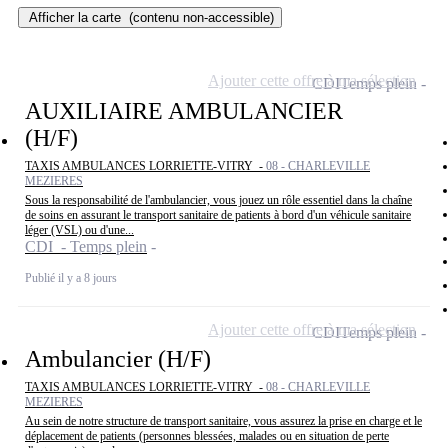
Afficher la carte
(contenu non-accessible)
Ajouter cette offre à ma sélection
CDI
Temps plein
AUXILIAIRE AMBULANCIER
(H/F)
TAXIS AMBULANCES LORRIETTE-VITRY -
08 - CHARLEVILLE
MEZIERES
Sous la responsabilité de l'ambulancier, vous jouez un rôle essentiel dans la chaîne
de soins en assurant le transport sanitaire de patients à bord d'un véhicule sanitaire
léger (VSL) ou d'une...
CDI - Temps plein
Publié il y a 8 jours
Ajouter cette offre à ma sélection
CDI
Temps plein
Ambulancier (H/F)
TAXIS AMBULANCES LORRIETTE-VITRY -
08 - CHARLEVILLE
MEZIERES
Au sein de notre structure de transport sanitaire, vous assurez la prise en charge et le
déplacement de patients (personnes blessées, malades ou en situation de perte