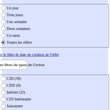
e création de l'offre
Un jour
Trois jours
Une semaine
Deux semaines
Un mois
Toutes les offres
er
le filtre de date de création de l'offre
les filtres de types de
Contrat
de contrat
CDI (39)
CDD (9)
Intérim (32)
CDI Intérimaire
Saisonnier