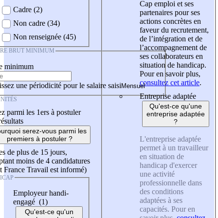
Cap emploi et ses
Cadre (2)
partenaires pour ses
actions concrètes en
Non cadre (34)
faveur du recrutement,
Non renseignée (45)
de l’intégration et de
l’accompagnement de
IRE BRUT MINIMUM
ses collaborateurs en
situation de handicap.
re minimum
Pour en savoir plus,
consultez cet article
.
ssez une périodicité pour le salaire saisi
Entreprise adaptée
NITÉS
Qu'est-ce qu'une
z parmi les 1ers à postuler
entreprise adaptée
résultats
?
urquoi serez-vous parmi les
L'entreprise adaptée
premiers à postuler ?
permet à un travailleur
es de plus de 15 jours,
en situation de
tant moins de 4 candidatures
handicap d'exercer
t France Travail est informé)
une activité
ICAP
professionnelle dans
des conditions
Employeur handi-
adaptées à ses
engagé (1)
capacités. Pour en
Qu'est-ce qu'un
savoir plus,
consultez