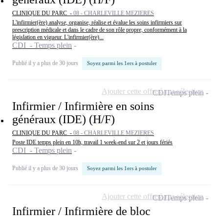
CLINIQUE DU PARC -
08 - CHARLEVILLE MEZIERES
L'infirmier(ère) analyse, organise, réalise et évalue les soins infirmiers sur
prescription médicale et dans le cadre de son rôle propre, conformément à la
législation en vigueur. L'infirmier(ère)...
CDI - Temps plein
Publié il y a plus de 30 jours
Soyez parmi les 1ers à postuler
Ajouter cette offre à ma sélection
CDI
Temps plein
Infirmier / Infirmière en soins
généraux (IDE) (H/F)
CLINIQUE DU PARC -
08 - CHARLEVILLE MEZIERES
Poste IDE temps plein en 10h, travail 1 week-end sur 2 et jours fériés
CDI - Temps plein
Publié il y a plus de 30 jours
Soyez parmi les 1ers à postuler
Ajouter cette offre à ma sélection
CDI
Temps plein
Infirmier / Infirmière de bloc