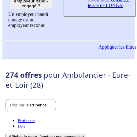
employeur handi-
le site de l’UNEA
.
engagé ?
Un employeur handi-
engagé est un
employeur reconnu
Appliquer
les filtres
274 offres
pour Ambulancier - Eure-
et-Loir (28)
Trier par
Pertinence
Pertinence
Date
Afficher la carte
(contenu non-accessible)