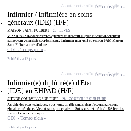
Ajouter cette offre à ma sélection
CDI
Temps plein
Infirmier / Infirmière en soins
généraux (IDE) (H/F)
MAISON SAINT FULBERT -
28 - LEVES
MISSIONS : Rattaché hiérarchiquement au directeur du pôle et fonctionnellement
au médecin généraliste coordonnateur, l'infirmier intervient au sein du FAM Maison
Saint-Fulbert auprès d'adultes...
CDI - Temps plein
Publié il y a 12 jours
Ajouter cette offre à ma sélection
CDI
Temps plein
Infirmier(e) diplômé(e) d'Etat
(IDE) en EHPAD (H/F)
SITE DE COURVILLE SUR EURE -
28 - COURVILLE SUR EURE
Au-delà des actes techniques, vous jouez un rôle central dans l'accompagnement
global des résidents. Vos missions principales : - Soins et suivi médical : Réaliser les
soins infirmiers techniques...
CDI - Temps plein
Publié il y a 15 jours