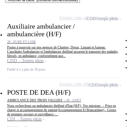
Ajouter cette offre à ma sélection
CDD
Temps plein
Auxiliaire ambulancier /
ambulancière (H/F)
28 - EURE ET LOIR
Postes à pourvoir sur nos agences de Chartres, Dreux, Luisant et Auneau.
L'auxiliaire Ambulancier et l'ambulancier diplômé assurent le transport des malades,
blessés, en ambulance, conformément aux...
CDD - Temps plein
Publié il y a plus de 30 jours
Ajouter cette offre à ma sélection
CDI
Temps plein
POSTE DE DEA (H/F)
AMBULANCE DES TROIS VALLEES -
28 - ANET
Nous recherchons un ambulancier diplômé d'Etat (H/F). Vos missions : - Prise en
charge et accompagnement du patient(Accompagnement Et Brancardage) - Gestes
de premiers secours et surveillance -...
CDI - Temps plein