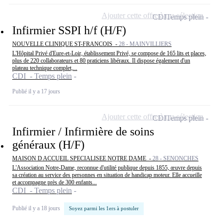
Ajouter cette offre à ma sélection
CDI
Temps plein
Infirmier SSPI h/f (H/F)
NOUVELLE CLINIQUE ST-FRANCOIS -
28 - MAINVILLIERS
L'Hôpital Privé d'Eure-et-Loir, établissement Privé, se compose de 165 lits et places,
plus de 220 collaborateurs et 80 praticiens libéraux. Il dispose également d'un
plateau technique complet,...
CDI - Temps plein
Publié il y a 17 jours
Ajouter cette offre à ma sélection
CDI
Temps plein
Infirmier / Infirmière de soins
généraux (H/F)
MAISON D ACCUEIL SPECIALISEE NOTRE DAME -
28 - SENONCHES
L'Association Notre-Dame, reconnue d'utilité publique depuis 1855, œuvre depuis
sa création au service des personnes en situation de handicap moteur. Elle accueille
et accompagne près de 300 enfants...
CDI - Temps plein
Publié il y a 18 jours
Soyez parmi les 1ers à postuler