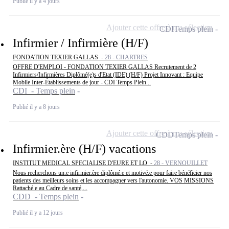
Publié il y a 4 jours
Ajouter cette offre à ma sélection
CDI
Temps plein
Infirmier / Infirmière (H/F)
FONDATION TEXIER GALLAS -
28 - CHARTRES
OFFRE D'EMPLOI - FONDATION TEXIER GALLAS Recrutement de 2
Infirmiers/Infirmières Diplômé(e)s d'Etat (IDE) (H/F) Projet Innovant : Equipe
Mobile Inter-Établissements de jour - CDI Temps Plein...
CDI - Temps plein
Publié il y a 8 jours
Ajouter cette offre à ma sélection
CDD
Temps plein
Infirmier.ère (H/F) vacations
INSTITUT MEDICAL SPECIALISE D'EURE ET LO -
28 - VERNOUILLET
Nous recherchons un.e infirmier.ère diplômé.e et motivé.e pour faire bénéficier nos
patients des meilleurs soins et les accompagner vers l'autonomie. VOS MISSIONS
Rattaché.e au Cadre de santé,...
CDD - Temps plein
Publié il y a 12 jours