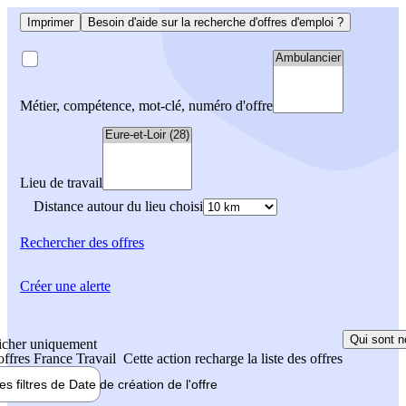
Imprimer
Besoin d'aide sur la recherche d'offres d'emploi ?
Métier, compétence, mot-clé, numéro d'offre
Lieu de travail
Distance autour du lieu choisi
Rechercher
des offres
Créer une alerte
Qui sont n
icher uniquement
 offres France Travail
Cette action recharge la liste des offres
les filtres de
Date de création
de l'offre