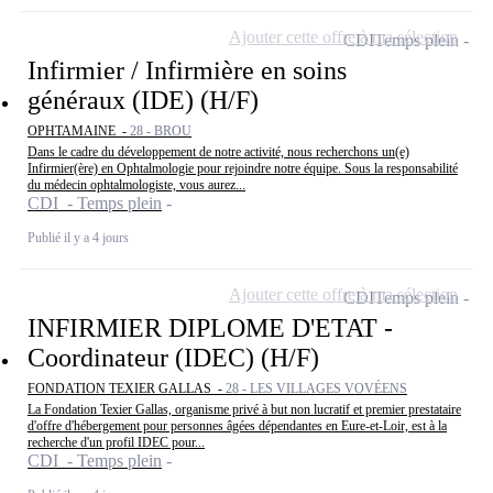
Ajouter cette offre à ma sélection
CDI
Temps plein
Infirmier / Infirmière en soins
généraux (IDE) (H/F)
OPHTAMAINE -
28 - BROU
Dans le cadre du développement de notre activité, nous recherchons un(e)
Infirmier(ère) en Ophtalmologie pour rejoindre notre équipe. Sous la responsabilité
du médecin ophtalmologiste, vous aurez...
CDI - Temps plein
Publié il y a 4 jours
Ajouter cette offre à ma sélection
CDI
Temps plein
INFIRMIER DIPLOME D'ETAT -
Coordinateur (IDEC) (H/F)
FONDATION TEXIER GALLAS -
28 - LES VILLAGES VOVÉENS
La Fondation Texier Gallas, organisme privé à but non lucratif et premier prestataire
d'offre d'hébergement pour personnes âgées dépendantes en Eure-et-Loir, est à la
recherche d'un profil IDEC pour...
CDI - Temps plein