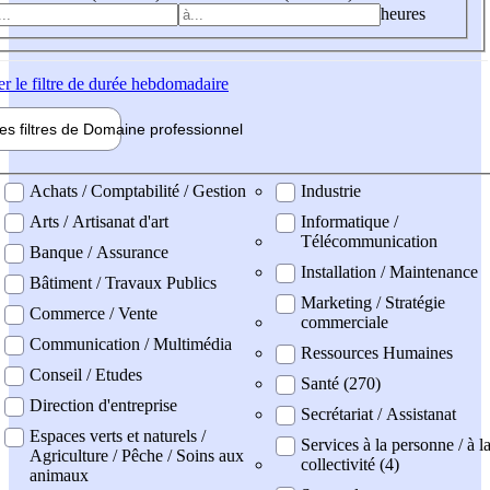
heures
er
le filtre de durée hebdomadaire
les filtres de
Domaine pro
fessionnel
ne professionel
Achats / Comptabilité / Gestion
Industrie
Arts / Artisanat d'art
Informatique /
Télécommunication
Banque / Assurance
Installation / Maintenance
Bâtiment / Travaux Publics
Marketing / Stratégie
Commerce / Vente
commerciale
Communication / Multimédia
Ressources Humaines
Conseil / Etudes
Santé (270)
Direction d'entreprise
Secrétariat / Assistanat
Espaces verts et naturels /
Services à la personne / à l
Agriculture / Pêche / Soins aux
collectivité (4)
animaux