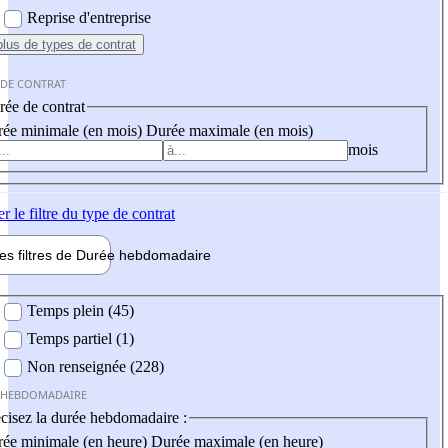
Reprise d'entreprise
plus
de types de contrat
 DE CONTRAT
ée de contrat
ée minimale (en mois)
Durée maximale (en mois)
mois
er
le filtre du type de contrat
les filtres de
Durée hebdo
madaire
 hebdomadaire
Temps plein (45)
Temps partiel (1)
Non renseignée (228)
 HEBDOMADAIRE
cisez la durée hebdomadaire :
ée minimale (en heure)
Durée maximale (en heure)