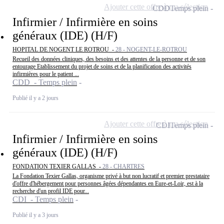
Ajouter cette offre à ma sélection
CDD
Temps plein
Infirmier / Infirmière en soins
généraux (IDE) (H/F)
HOPITAL DE NOGENT LE ROTROU -
28 - NOGENT-LE-ROTROU
Recueil des données cliniques, des besoins et des attentes de la personne et de son
entourage Etablissement du projet de soins et de la planification des activités
infirmières pour le patient ...
CDD - Temps plein
Publié il y a 2 jours
Ajouter cette offre à ma sélection
CDI
Temps plein
Infirmier / Infirmière en soins
généraux (IDE) (H/F)
FONDATION TEXIER GALLAS -
28 - CHARTRES
La Fondation Texier Gallas, organisme privé à but non lucratif et premier prestataire
d'offre d'hébergement pour personnes âgées dépendantes en Eure-et-Loir, est à la
recherche d'un profil IDE pour...
CDI - Temps plein
Publié il y a 3 jours