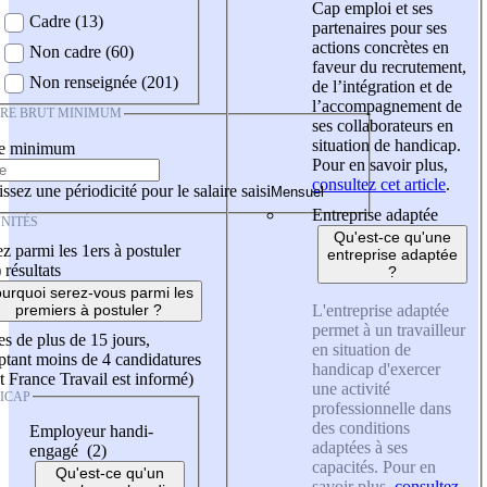
Cap emploi et ses
Cadre (13)
partenaires pour ses
actions concrètes en
Non cadre (60)
faveur du recrutement,
Non renseignée (201)
de l’intégration et de
l’accompagnement de
IRE BRUT MINIMUM
ses collaborateurs en
situation de handicap.
re minimum
Pour en savoir plus,
consultez cet article
.
ssez une périodicité pour le salaire saisi
Entreprise adaptée
NITÉS
Qu'est-ce qu'une
z parmi les 1ers à postuler
entreprise adaptée
)
résultats
?
urquoi serez-vous parmi les
L'entreprise adaptée
premiers à postuler ?
permet à un travailleur
es de plus de 15 jours,
en situation de
tant moins de 4 candidatures
handicap d'exercer
t France Travail est informé)
une activité
ICAP
professionnelle dans
des conditions
Employeur handi-
adaptées à ses
engagé (2)
capacités. Pour en
Qu'est-ce qu'un
savoir plus,
consultez