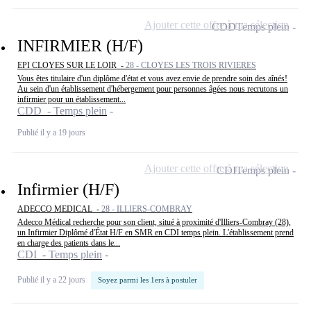
Ajouter cette offre à ma sélection
CDD
Temps plein
INFIRMIER (H/F)
EPI CLOYES SUR LE LOIR -
28 - CLOYES LES TROIS RIVIERES
Vous êtes titulaire d'un diplôme d'état et vous avez envie de prendre soin des aînés!
Au sein d'un établissement d'hébergement pour personnes âgées nous recrutons un
infirmier pour un établissement...
CDD - Temps plein
Publié il y a 19 jours
Ajouter cette offre à ma sélection
CDI
Temps plein
Infirmier (H/F)
ADECCO MEDICAL -
28 - ILLIERS-COMBRAY
Adecco Médical recherche pour son client, situé à proximité d'Illiers-Combray (28),
un Infirmier Diplômé d'État H/F en SMR en CDI temps plein. L'établissement prend
en charge des patients dans le...
CDI - Temps plein
Publié il y a 22 jours
Soyez parmi les 1ers à postuler