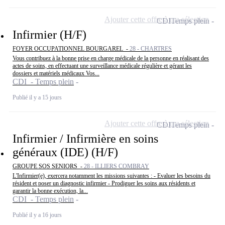
Ajouter cette offre à ma sélection
CDI
Temps plein
Infirmier (H/F)
FOYER OCCUPATIONNEL BOURGAREL -
28 - CHARTRES
Vous contribuez à la bonne prise en charge médicale de la personne en réalisant des
actes de soins, en effectuant une surveillance médicale régulière et gérant les
dossiers et matériels médicaux Vos...
CDI - Temps plein
Publié il y a 15 jours
Ajouter cette offre à ma sélection
CDI
Temps plein
Infirmier / Infirmière en soins
généraux (IDE) (H/F)
GROUPE SOS SENIORS -
28 - ILLIERS COMBRAY
L'Infirmier(e), exercera notamment les missions suivantes : - Evaluer les besoins du
résident et poser un diagnostic infirmier - Prodiguer les soins aux résidents et
garantir la bonne exécution, la...
CDI - Temps plein
Publié il y a 16 jours