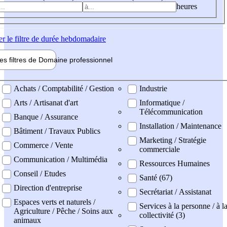
heures
er
le filtre de durée hebdomadaire
les filtres de
Domaine pro
fessionnel
ne professionel
Achats / Comptabilité / Gestion
Industrie
Arts / Artisanat d'art
Informatique /
Télécommunication
Banque / Assurance
Installation / Maintenance
Bâtiment / Travaux Publics
Marketing / Stratégie
Commerce / Vente
commerciale
Communication / Multimédia
Ressources Humaines
Conseil / Etudes
Santé (67)
Direction d'entreprise
Secrétariat / Assistanat
Espaces verts et naturels /
Services à la personne / à l
Agriculture / Pêche / Soins aux
collectivité (3)
animaux