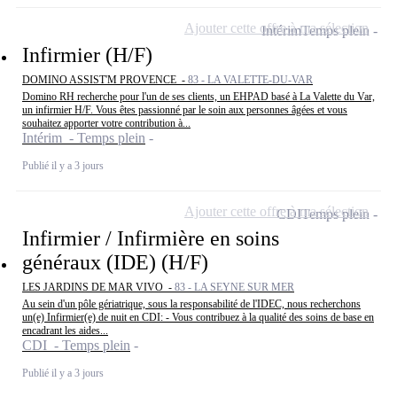
Ajouter cette offre à ma sélection
Intérim
Temps plein
Infirmier (H/F)
DOMINO ASSIST'M PROVENCE -
83 - LA VALETTE-DU-VAR
Domino RH recherche pour l'un de ses clients, un EHPAD basé à La Valette du Var,
un infirmier H/F. Vous êtes passionné par le soin aux personnes âgées et vous
souhaitez apporter votre contribution à...
Intérim - Temps plein
Publié il y a 3 jours
Ajouter cette offre à ma sélection
CDI
Temps plein
Infirmier / Infirmière en soins
généraux (IDE) (H/F)
LES JARDINS DE MAR VIVO -
83 - LA SEYNE SUR MER
Au sein d'un pôle gériatrique, sous la responsabilité de l'IDEC, nous recherchons
un(e) Infirmier(e) de nuit en CDI: - Vous contribuez à la qualité des soins de base en
encadrant les aides...
CDI - Temps plein
Publié il y a 3 jours