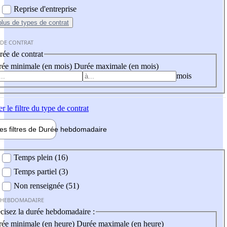
Reprise d'entreprise
plus
de types de contrat
 DE CONTRAT
ée de contrat
ée minimale (en mois)
Durée maximale (en mois)
mois
er
le filtre du type de contrat
les filtres de
Durée hebdo
madaire
 hebdomadaire
Temps plein (16)
Temps partiel (3)
Non renseignée (51)
 HEBDOMADAIRE
cisez la durée hebdomadaire :
ée minimale (en heure)
Durée maximale (en heure)