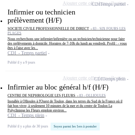
Ajouter cette offre à ma sélection
CDI
Temps partiel
Infirmier ou technicien
prélèvement (H/F)
SOCIETE CIVILE PROFESSIONNELLE DE DIRECT -
83 - SIX FOURS LES
PLAGES
Nous recherchons une infirmier/infirmière ou un technicien/technicienne pour faire
des prélèvements à domicile. Horaires de 7-10h du lundi au vendredi. Profil : - vous
êtes à l'aise avec les...
CDI - Temps partiel
Publié il y a 9 jours
Ajouter cette offre à ma sélection
CDI
Temps plein
Infirmier au bloc général h/f (H/F)
CENTRE DE NEPHROLOGIE LES FLEURS -
83 - OLLIOULES
Installée à Ollioules à l'Ouest de Toulon, dans les terres du Sud de la France où il
fait bon vivre, à seulement 10 minutes de la mer et du centre de Toulon La
Polyclinique les Fleurs emploie environ...
CDI - Temps plein
Publié il y a plus de 30 jours
Soyez parmi les 1ers à postuler