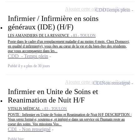
Ajouter cette offre à ma sélection
CDD
Temps plein
Infirmier / Infirmière en soins
généraux (IDE) (H/F)
LES AMANDIERS DE LA RESSENCE -
83 - TOULON
Poste dans le cadre d'un remplacement maladie d au moins 4 mois. Chez Domusvi,
en qualité d infirmier(e), vous êtes au cœur de la vie et du bien-être des résidents,
que vous accompagnez dans les...
CDD - Temps plein
Publié il y a plus de 30 jours
Ajouter cette offre à ma sélection
CDI
Non renseigné
Infirmier en Unite de Soins et
Reanimation de Nuit H/F
VITALIS MÉDICAL -
83 - TOULON
POSTE : Infirmier en Unite de Soins et Reanimation de Nuit H/F DESCRIPTION :
Vous serez formé-e, soutenu-e, et intégré-e dans un service où l'humain reste au
coeur des soins. Vos missions Vos...
CDI - Non renseigné
Publié hier