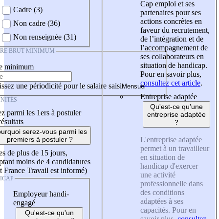
Cap emploi et ses
Cadre (3)
partenaires pour ses
actions concrètes en
Non cadre (36)
faveur du recrutement,
Non renseignée (31)
de l’intégration et de
l’accompagnement de
IRE BRUT MINIMUM
ses collaborateurs en
situation de handicap.
re minimum
Pour en savoir plus,
consultez cet article
.
ssez une périodicité pour le salaire saisi
Entreprise adaptée
NITÉS
Qu'est-ce qu'une
z parmi les 1ers à postuler
entreprise adaptée
résultats
?
urquoi serez-vous parmi les
L'entreprise adaptée
premiers à postuler ?
permet à un travailleur
es de plus de 15 jours,
en situation de
tant moins de 4 candidatures
handicap d'exercer
t France Travail est informé)
une activité
ICAP
professionnelle dans
des conditions
Employeur handi-
adaptées à ses
engagé
capacités. Pour en
Qu'est-ce qu'un
savoir plus,
consultez