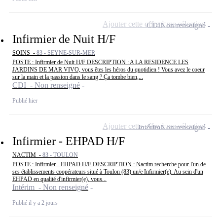
Ajouter cette offre à ma sélection
CDI
Non renseigné
Infirmier de Nuit H/F
SOINS -
83 - SEYNE-SUR-MER
POSTE : Infirmier de Nuit H/F DESCRIPTION : A LA RESIDENCE LES
JARDINS DE MAR VIVO, vous êtes les héros du quotidien ! Vous avez le coeur
sur la main et la passion dans le sang ? Ça tombe bien,...
CDI - Non renseigné
Publié hier
Ajouter cette offre à ma sélection
Intérim
Non renseigné
Infirmier - EHPAD H/F
NACTIM -
83 - TOULON
POSTE : Infirmier - EHPAD H/F DESCRIPTION : Nactim recherche pour l'un de
ses établissements coopérateurs situé à Toulon (83) un/e Infirmier(e). Au sein d'un
EHPAD en qualité d'infirmier(e), vous...
Intérim - Non renseigné
Publié il y a 2 jours