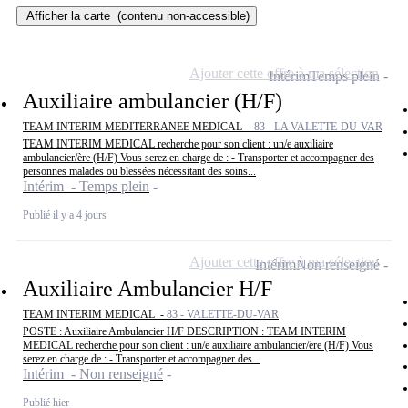
Afficher la carte
(contenu non-accessible)
Ajouter cette offre à ma sélection
Intérim
Temps plein
Auxiliaire ambulancier (H/F)
TEAM INTERIM MEDITERRANEE MEDICAL -
83 - LA VALETTE-DU-VAR
TEAM INTERIM MEDICAL recherche pour son client : un/e auxiliaire
ambulancier/ère (H/F) Vous serez en charge de : - Transporter et accompagner des
personnes malades ou blessées nécessitant des soins...
Intérim - Temps plein
Publié il y a 4 jours
Ajouter cette offre à ma sélection
Intérim
Non renseigné
Auxiliaire Ambulancier H/F
TEAM INTERIM MEDICAL -
83 - VALETTE-DU-VAR
POSTE : Auxiliaire Ambulancier H/F DESCRIPTION : TEAM INTERIM
MEDICAL recherche pour son client : un/e auxiliaire ambulancier/ère (H/F) Vous
serez en charge de : - Transporter et accompagner des...
Intérim - Non renseigné
Publié hier