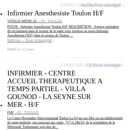
Ajouter cette offre à ma sélection
Intérim
Non renseigné
Infirmier Anesthesiste Toulon H/F
VITALIS MÉDICAL -
83 - TOULON
POSTE : Infirmier Anesthesiste Toulon H/F DESCRIPTION : Agence spécialiste
du recrutement dans le secteur de la santé vous propose un poste Infirmier
Anesthésiste (H/F) dans le secteur de Toulon. ...
Intérim - Non renseigné
Publié il y a 2 jours
Ajouter cette offre à ma sélection
CDI
Non renseigné
INFIRMIER - CENTRE
ACCUEIL THERAPEUTIQUE A
TEMPS PARTIEL - VILLA
GOUNOD - LA SEYNE SUR
MER - H/F
FHF -
83 - TOULON
Le Centre Hospitalier Intercommunal Toulon La Seyne-sur-Mer est un établissement
de santé multisite, qui concourt aux soins, 7j/7 et 24h/24, de la population de la
Métropole Toulonnaise soit plus de...