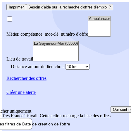
Imprimer
Besoin d'aide sur la recherche d'offres d'emploi ?
Métier, compétence, mot-clé, numéro d'offre
Lieu de travail
Distance autour du lieu choisi
Rechercher
des offres
Créer une alerte
Qui sont n
icher uniquement
 offres France Travail
Cette action recharge la liste des offres
les filtres de
Date de création
de l'offre