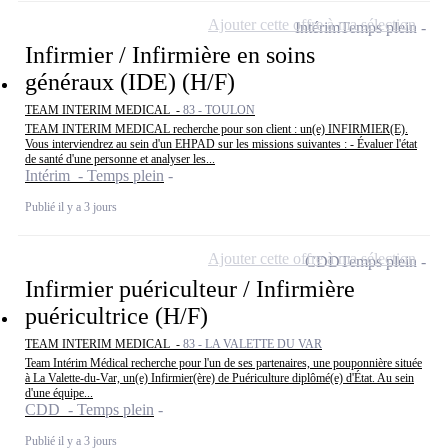
Ajouter cette offre à ma sélection
Intérim
Temps plein
Infirmier / Infirmière en soins
généraux (IDE) (H/F)
TEAM INTERIM MEDICAL -
83 - TOULON
TEAM INTERIM MEDICAL recherche pour son client : un(e) INFIRMIER(E).
Vous interviendrez au sein d'un EHPAD sur les missions suivantes : - Évaluer l'état
de santé d'une personne et analyser les...
Intérim - Temps plein
Publié il y a 3 jours
Ajouter cette offre à ma sélection
CDD
Temps plein
Infirmier puériculteur / Infirmière
puéricultrice (H/F)
TEAM INTERIM MEDICAL -
83 - LA VALETTE DU VAR
Team Intérim Médical recherche pour l'un de ses partenaires, une pouponnière située
à La Valette-du-Var, un(e) Infirmier(ère) de Puériculture diplômé(e) d'État. Au sein
d'une équipe...
CDD - Temps plein
Publié il y a 3 jours