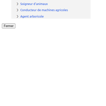
Fermer
Fermer
le détail de l'offre
/
Offre
sur
Offre précéden