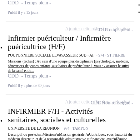
CDD - Temps plein
Publié il y a 15 jours
Ajouter cette offre à ma sélection
CDD
Temps plein
Infirmier puériculteur / Infirmière
puéricultrice (H/F)
POUPONNIERE SOCIALE LEVAVASSEUR SUD - AF -
974 - ST PIERRE
Missions (tâches) : Au sein d'une équipe pluridisciplinaire (psychologue, médecin,
éducatrices de jeunes enfants, auxiliaires de puériculture.), vous : - assurez le suivi
de la santé et du...
CDD - Temps plein
Publié il y a plus de 30 jours
Ajouter cette offre à ma sélection
CDD
Non renseigné
INFIRMIER F/H - Activités
sanitaires, sociales et culturelles
UNIVERSITE DE LA REUNION -
974 - TAMPON
Descriptif du poste:\n\nMissions\nMission générale :\nContribuer, sous l'autorité du
médecin directeur, et de la responsable administrative et financière, avec\nl'équipe