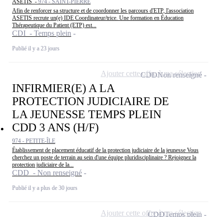
ASETIS -
974 - SAINT-PIERRE
Afin de renforcer sa structure et de coordonner les parcours d'ETP, l'association
ASETIS recrute un(e) IDE Coordinateur/trice. Une formation en Éducation
Thérapeutique du Patient (ETP) est...
CDI - Temps plein
Publié il y a 23 jours
Ajouter cette offre à ma sélection
CDD
Non renseigné
INFIRMIER(E) A LA
PROTECTION JUDICIAIRE DE
LA JEUNESSE TEMPS PLEIN
CDD 3 ANS (H/F)
974 - PETITE-ÎLE
Établissement de placement éducatif de la protection judiciaire de la jeunesse Vous
cherchez un poste de terrain au sein d'une équipe pluridisciplinaire ? Rejoignez la
protection judiciaire de la...
CDD - Non renseigné
Publié il y a plus de 30 jours
Ajouter cette offre à ma sélection
CDD
Temps plein