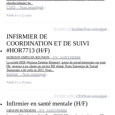
pluridisciplinaire du...
CDD - Non renseigné
Publié il y a 12 jours
Ajouter cette offre à ma sélection
Intérim
Non renseigné
INFIRMIER DE
COORDINATION ET DE SUIVI
#HOR7713 (H/F)
HORIZON EMPLOIS REUNION -
974 - SAINT-PIERRE
La société HER (Horizon Emplois Réunion), acteur du travail temporaire sur toute
l'île, propose à ses clients un service RH global. Notre Entreprise de Travail
Temporaire a été créée en 2015. Nous...
Intérim - Non renseigné
Publié il y a 18 jours
Ajouter cette offre à ma sélection
CDI
Non renseigné
Infirmier en santé mentale (H/F)
GROUPE RUNESENS -
974 - SAINT-PIERRE