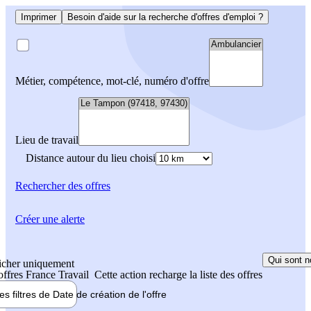
Imprimer
Besoin d'aide sur la recherche d'offres d'emploi ?
Métier, compétence, mot-clé, numéro d'offre
Lieu de travail
Distance autour du lieu choisi
Rechercher
des offres
Créer une alerte
Qui sont n
icher uniquement
 offres France Travail
Cette action recharge la liste des offres
les filtres de
Date de création
de l'offre