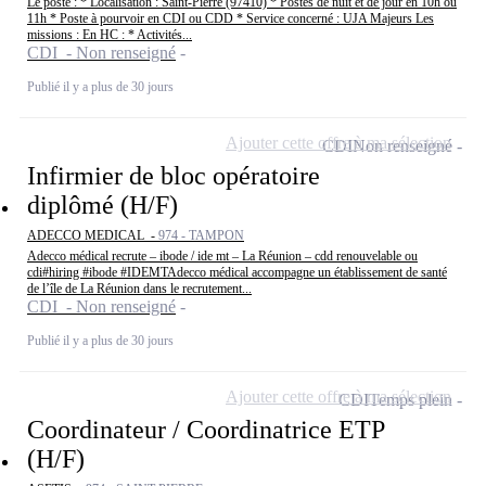
Le poste : * Localisation : Saint-Pierre (97410) * Postes de nuit et de jour en 10h ou
11h * Poste à pourvoir en CDI ou CDD * Service concerné : UJA Majeurs Les
missions : En HC : * Activités...
CDI - Non renseigné
Publié il y a plus de 30 jours
Ajouter cette offre à ma sélection
CDI
Non renseigné
Infirmier de bloc opératoire
diplômé (H/F)
ADECCO MEDICAL -
974 - TAMPON
Adecco médical recrute – ibode / ide mt – La Réunion – cdd renouvelable ou
cdi#hiring #ibode #IDEMTAdecco médical accompagne un établissement de santé
de l’île de La Réunion dans le recrutement...
CDI - Non renseigné
Publié il y a plus de 30 jours
Ajouter cette offre à ma sélection
CDI
Temps plein
Coordinateur / Coordinatrice ETP
(H/F)