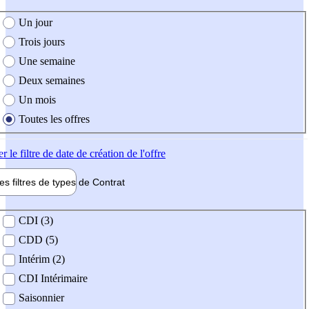
e création de l'offre
Un jour
Trois jours
Une semaine
Deux semaines
Un mois
Toutes les offres
er
le filtre de date de création de l'offre
les filtres de types de
Contrat
de contrat
CDI (3)
CDD (5)
Intérim (2)
CDI Intérimaire
Saisonnier