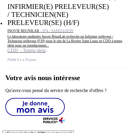
INFIRMIER(E) PRELEVEUR(SE)
/ TECHNICIEN(NE)
PRELEVEUR(SE) (H/F)
INOVIE REUNILAB -
974 - SAINT-LOUIS
Le laboratoire multisites Inovie RéuniLab recherche un Infirmier préleveur /
Technicien préleveur (F/H) pour le site de La Rivière Saint Louis en CDD à temps
plein pour un remplacement...
CDD - Temps plein
Publié il y a 16 jours
Votre avis nous intéresse
Qu'avez-vous pensé du service de recherche d'offres ?