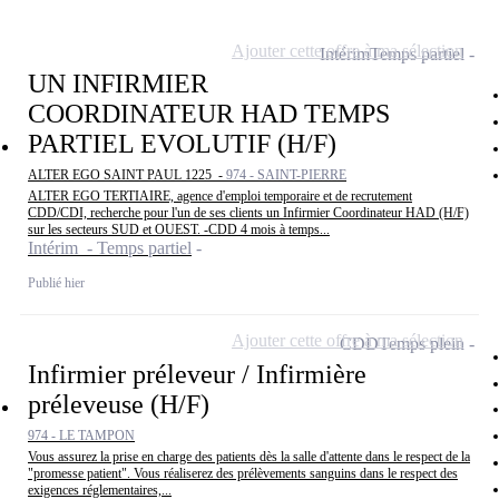
Ajouter cette offre à ma sélection
Intérim
Temps partiel
UN INFIRMIER
COORDINATEUR HAD TEMPS
PARTIEL EVOLUTIF (H/F)
ALTER EGO SAINT PAUL 1225 -
974 - SAINT-PIERRE
ALTER EGO TERTIAIRE, agence d'emploi temporaire et de recrutement
CDD/CDI, recherche pour l'un de ses clients un Infirmier Coordinateur HAD (H/F)
sur les secteurs SUD et OUEST. -CDD 4 mois à temps...
Intérim - Temps partiel
Publié hier
Ajouter cette offre à ma sélection
CDD
Temps plein
Infirmier préleveur / Infirmière
préleveuse (H/F)
974 - LE TAMPON
Vous assurez la prise en charge des patients dès la salle d'attente dans le respect de la
"promesse patient". Vous réaliserez des prélèvements sanguins dans le respect des
exigences réglementaires,...