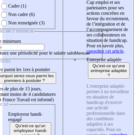
Cap emploi et ses
Cadre (1)
partenaires pour ses
actions concrètes en
Non cadre (6)
faveur du recrutement,
Non renseignée (3)
de l’intégration et de
l’accompagnement de
IRE BRUT MINIMUM
ses collaborateurs en
situation de handicap.
re minimum
Pour en savoir plus,
consultez cet article
.
ssez une périodicité pour le salaire saisi
Entreprise adaptée
NITÉS
Qu'est-ce qu'une
z parmi les 1ers à postuler
entreprise adaptée
?
urquoi serez-vous parmi les
premiers à postuler ?
L'entreprise adaptée
es de plus de 15 jours,
permet à un travailleur
tant moins de 4 candidatures
en situation de
t France Travail est informé)
handicap d'exercer
ICAP
une activité
professionnelle dans
Employeur handi-
des conditions
engagé
adaptées à ses
Qu'est-ce qu'un
capacités. Pour en
employeur handi-
savoir plus,
consultez