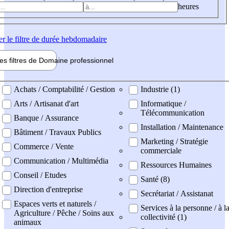
heures
er
le filtre de durée hebdomadaire
les filtres de
Domaine pro
fessionnel
ne professionel
Achats / Comptabilité / Gestion
Industrie (1)
Arts / Artisanat d'art
Informatique /
Télécommunication
Banque / Assurance
Installation / Maintenance
Bâtiment / Travaux Publics
Marketing / Stratégie
Commerce / Vente
commerciale
Communication / Multimédia
Ressources Humaines
Conseil / Etudes
Santé (8)
Direction d'entreprise
Secrétariat / Assistanat
Espaces verts et naturels /
Services à la personne / à l
Agriculture / Pêche / Soins aux
collectivité (1)
animaux