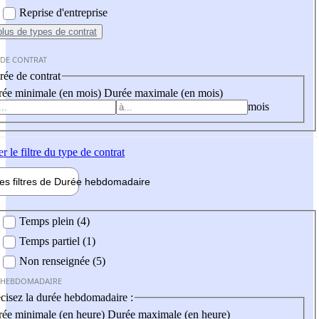
Reprise d'entreprise
plus
de types de contrat
 DE CONTRAT
ée de contrat
ée minimale (en mois)
Durée maximale (en mois)
mois
er
le filtre du type de contrat
les filtres de
Durée hebdo
madaire
 hebdomadaire
Temps plein (4)
Temps partiel (1)
Non renseignée (5)
 HEBDOMADAIRE
cisez la durée hebdomadaire :
ée minimale (en heure)
Durée maximale (en heure)